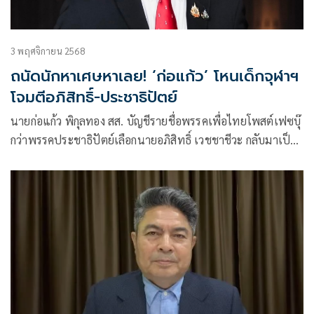
3 พฤศจิกายน 2568
ถนัดนักหาเศษหาเลย! ‘ก่อแก้ว’ โหนเด็กจุฬาฯ
โจมตีอภิสิทธิ์-ประชาธิปัตย์
นายก่อแก้ว พิกุลทอง สส. บัญชีรายชื่อพรรคเพื่อไทยโพสต์เฟซบุ๊
กว่าพรรคประชาธิปัตย์เลือกนายอภิสิทธิ์ เวชชาชีวะ กลับมาเป็น
หัวหน้าพรรค ส่วนตัวไม่เห็นด้ว