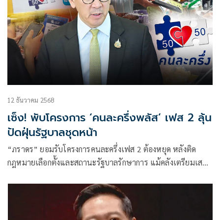
12 ธันวาคม 2568
เซ็ง! พับโครงการ ‘คนละครึ่งพลัส’ เฟส 2 ลุ้น
ปัดฝุ่นรัฐบาลชุดหน้า
“ภราดร” ยอมรับโครงการคนละครึ่งเฟส 2 ต้องหยุด หลังติด
กฎหมายเลือกตั้งและสถานะรัฐบาลรักษาการ แม้คลังเตรียมเสนอ
ครม. 16 ธ.ค. แต่ไม่ทันก่อนยุบสภา