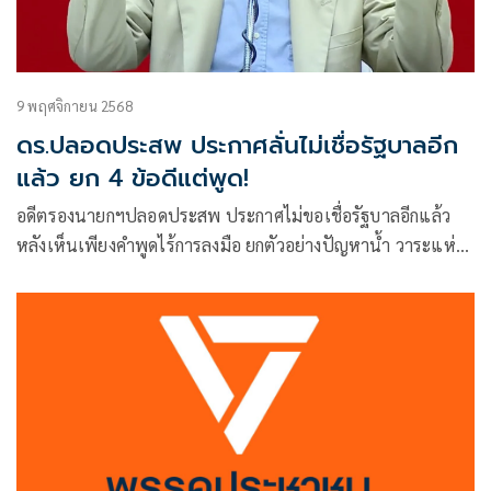
9 พฤศจิกายน 2568
ดร.ปลอดประสพ ประกาศลั่นไม่เชื่อรัฐบาลอีก
แล้ว ยก 4 ข้อดีแต่พูด!
อดีตรองนายกฯปลอดประสพ ประกาศไม่ขอเชื่อรัฐบาลอีกแล้ว
หลังเห็นเพียงคำพูดไร้การลงมือ ยกตัวอย่างปัญหาน้ำ วาระแห่ง
ชาติสแกมเมอร์ เชลยศึกเขมร และการแก้รัฐธรรมนูญ สรุป
เปรี้ยง!ดีแต่พูดและไม่ค่อยทำ