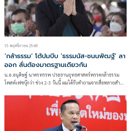
15 พฤศจิกายน 2568
‘กล้าธรรม‘ โต้ปมบีบ ‘ธรรมนัส-ชนนพัฒฐ์’ ลา
ออก ลั่นต้องมาตรฐานเดียวกัน
น.อ.อนุดิษฐ์ นาครทรรพ ประธานยุทธศาสตร์พรรคกล้าธรรม
โพสต์เฟซบุ๊กว่า ช่วง 2-3 วันนี้ ผมได้รับคำถามจากสื่อหลายสำนัก
ถึงกรณีที่ สส.ชนนพัฒฐ์ ถูก ปปง.อายัด