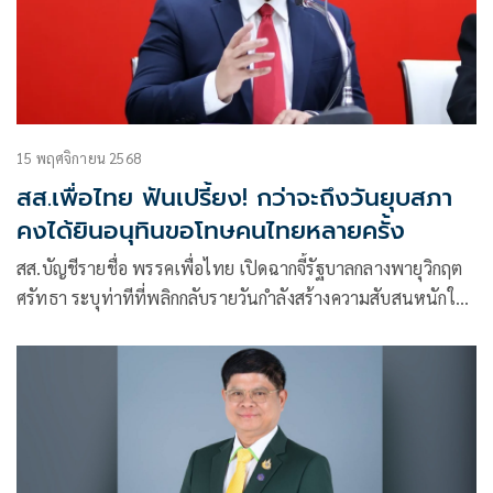
15 พฤศจิกายน 2568
สส.เพื่อไทย ฟันเปรี้ยง! กว่าจะถึงวันยุบสภา
คงได้ยินอนุทินขอโทษคนไทยหลายครั้ง
สส.บัญชีรายชื่อ พรรคเพื่อไทย เปิดฉากจี้รัฐบาลกลางพายุวิกฤต
ศรัทธา ระบุท่าทีที่พลิกกลับรายวันกำลังสร้างความสับสนหนักให้
ประชาชน พร้อมเหน็บ “กว่าจะถึงวันยุบสภา คงได้ยินนายอนุทิน
ขอโทษคนไทยอีกหลายครั้ง”