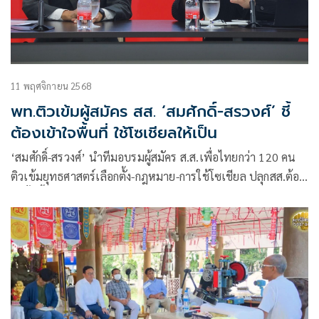
11 พฤศจิกายน 2568
พท.ติวเข้มผู้สมัคร สส. ‘สมศักดิ์-สรวงศ์’ ชี้
ต้องเข้าใจพื้นที่ ใช้โซเชียลให้เป็น
‘สมศักดิ์-สรวงศ์’ นำทีมอบรมผู้สมัคร ส.ส.เพื่อไทยกว่า 120 คน
ติวเข้มยุทธศาสตร์เลือกตั้ง-กฎหมาย-การใช้โซเชียล ปลุกสส.ต้อง
ไม่ทิ้งพื้นที่ เลิกปิดทองหลังพระ เสนอนโยบาย