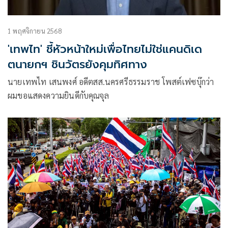
1 พฤศจิกายน 2568
'เทพไท' ชี้หัวหน้าใหม่เพื่อไทยไม่ใช่แคนดิเด
ตนายกฯ ชินวัตรยังคุมทิศทาง
นายเทพไท เสนพงศ์ อดีตสส.นครศรีธรรมราช โพสต์เฟซบุ๊กว่า
ผมขอแสดงความยินดีกับคุณจุล