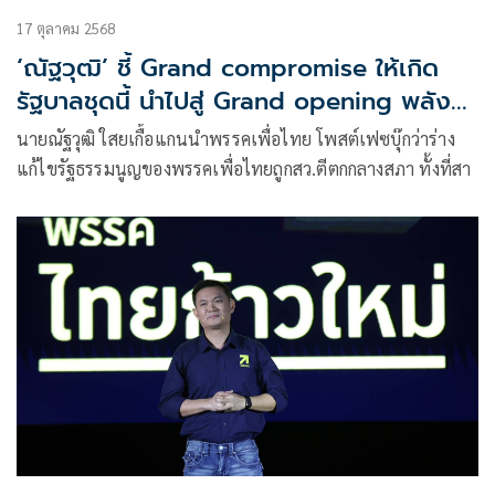
17 ตุลาคม 2568
‘ณัฐวุฒิ’ ชี้ Grand compromise ให้เกิด
รัฐบาลชุดนี้ นำไปสู่ Grand opening พลัง
อนุรักษนิยม
นายณัฐวุฒิ ใสยเกื้อแกนนำพรรคเพื่อไทย โพสต์เฟซบุ๊กว่าร่าง
แก้ไขรัฐธรรมนูญของพรรคเพื่อไทยถูกสว.ตีตกกลางสภา ทั้งที่สา