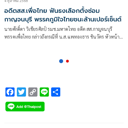
4 ตุลาคม 2568
อดีตสส.เพื่อไทย ฟันธงเลือกตั้งซ่อม
กาญจนบุรี พรรคภูมิใจไทยชนะล้านเปอร์เซ็นต์
นายศักดิ์ดา วิเชียรศิลป์ รมช.มหาดไทย อดีต สส.กาญจนบุรี
พรรคเพื่อไทย กล่าวถึงกรณีที่ น.ส.แพทองธาร ชินวัตร หัวหน้า
พรรคเพื่อ
F
T
C
Li
S
ac
wi
o
n
h
e
tt
p
e
ar
b
er
y
e