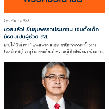
7 พฤศจิกายน 2568
ซวยแล้ว! ยื่นยุบพรรคประชาชน เซ่นตั้งเด็ก
มัธยมเป็นผู้ช่วย สส.
นายไผ่ ลิกค์ สส.กำแพงเพชร และเลขาธิการพรรคกล้าธรรม
โพสต์เฟซบุ๊กระบุว่าอาจจะต้องทำความเข้าใจสักนิดนะครับการที่
แต่งตั้งผู้ช่วย สส. ต้องรับรองโดย สส . ผู้นั้นทางรัฐสภาจะถือว่า
ท่าน สส.รับรอ