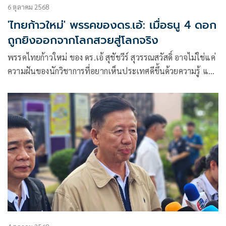
6 ตุลาคม 2568
'ไทยก้าวใหม่' พรรคของดร.เอ้: เมื่อธนู 4 ดอก
ถูกยิงออกจากโลกสวยสู่โลกจริง
พรรคไทยก้าวใหม่ ของ ดร.เอ้ สุชัชวีร์ สุวรรณสวัสดิ์ อาจไม่ใช่แค่
ความฝันของนักวิชาการที่อยากเห็นประเทศดีขึ้นด้วยความรู้ แต่
คือบททดสอบว่าอุดมการณ์จากโลกวิชาการ