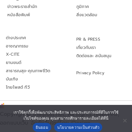
ข่าวพระราชสำนัก
ภูมิภาค
หนังสือพิมพ์
สิ่งแวดล้อม
ต่างประเทศ
PR & PRESS
อาชญากรรม
เกี่ยวกับเรา
X-CITE
ติดต่อและ สนับสนุน
ยานยนต์
สาธารณสุข-คุณภาพชีวิต
Privacy Policy
บันเทิง
ไทยโพสต์ ทีวี
Copyright© thaipost.net, All rights reserved.,
เราใช้คุกกี้เพื่อพัฒนาประสิทธิภาพ และประสบการณ์ที่ดีในการใช้
เว็บไซต์ของคุณ คุณสามารถศึกษารายละเอียดได้ที่นี่
ออกแบบเว็บ จัดทำเว็บไซต์โดย iDesign
ยินยอม
นโยบายความเป็นส่วนตัว