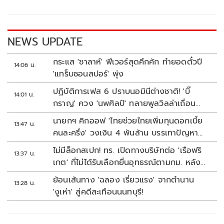
o
Li
o
n
k
k
NEWS UPDATE
กระแส 'ซาลาห์' ฟีเวอร์สุดคึกคัก ทำยอดตั๋วปี
14:06 น.
'แทร็บซอนสปอร์' พุ่ง
ปฏิบัติการเฟส 6 ปราบนอมินีต่างชาติ! 'บิ๊
14:01 น.
กราญ' ควง 'นพศิลป์' ทลายพูลวิลล่าเถื่อน
หัวหิน
นายกฯ คิกออฟ 'ไทยช่วยไทยเพิ่มทุนดอกเบี้ย
13:47 น.
คนละครึ่ง' วงเงิน 4 พันล้าน บรรเทาปัญหา
ปากท้อง
ไม่มีล็อกสเปก! ทร. เปิดทางบริษัทต่อ 'เรือฟริ
13:37 น.
เกต' ที่ไม่ได้รับเลือกยื่นอุทธรณ์ตามกม. หลัง
เซ็นอนุมัติเรียบร้อย
ย้อนเส้นทาง 'ฉลอง เรี่ยวแรง' จากตำนาน
13:28 น.
'งูเห่า' สู่คดีสะเทือนนนทบุรี!