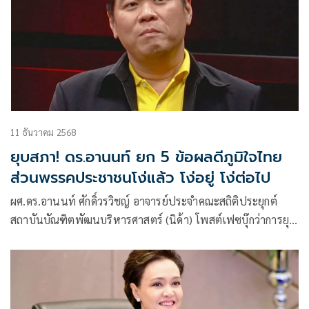
11 ธันวาคม 2568
ยุบสภา! ดร.อานนท์ ยก 5 ข้อผลดีภูมิใจไทย
ส่วนพรรคประชาชนโง่แล้ว โง่อยู่ โง่ต่อไป
ผศ.ดร.อานนท์ ศักดิ์วรวิชญ์ อาจารย์ประจำคณะสถิติประยุกต์
สถาบันบัณฑิตพัฒนบริหารศาสตร์ (นิด้า) โพสต์เฟซบุ๊กว่าการยุบ
ส