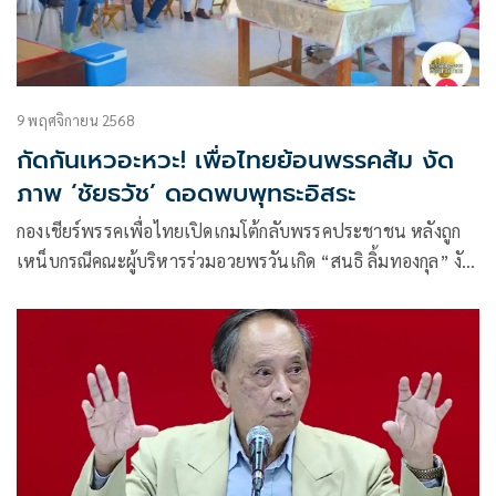
9 พฤศจิกายน 2568
กัดกันเหวอะหวะ! เพื่อไทยย้อนพรรคส้ม งัด
ภาพ ‘ชัยธวัช’ ดอดพบพุทธะอิสระ
กองเชียร์พรรคเพื่อไทยเปิดเกมโต้กลับพรรคประชาชน หลังถูก
เหน็บกรณีคณะผู้บริหารร่วมอวยพรวันเกิด “สนธิ ลิ้มทองกุล” งัด
ภาพเก่า “ชัยธวัช-เลขาฯพรรคก้าวไกล‘ เข้าพบ “หลวงปู่พุทธะ
อิสระ” พร้อมข้อความย้ำเป็นแค่มารยาททางการเมือง ไม่ได้ยก
ใครขึ้นเป็นศาสดา