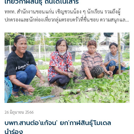
เที่ยวกาฬสินธุ์ ถิ่นไดโนเสาร์
ททท. สำนักงานขอนแก่น เชิญชวนน้อง ๆ นักเรียน รวมถึงผู้
ปกครองและนักท่องเที่ยวกลุ่มครอบครัวที่ชื่นชอบ ความสนุกและ
ความตื่นเต้น ออกเดินทางไปท่องเที่ยวและเรียนรู้ เรื่องราวในยุค
ดึกดำบรรพ์ ที่จังหวัดกาฬสินธุ์
26 มิถุนายน 2566
บพท.สานต่อ'แก้จน' ยก'กาฬสินธุ์'โมเดล
นำร่อง