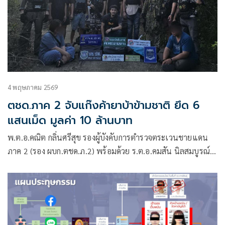
4 พฤษภาคม 2569
ตชด.ภาค 2 จับแก๊งค้ายาบ้าข้ามชาติ ยึด 6
แสนเม็ด มูลค่า 10 ล้านบาท
พ.ต.อ.คณิต กลิ่นศรีสุข รองผู้บังคับการตำรวจตระเวนชายแดน
ภาค 2 (รอง ผบก.ตชด.ภ.2) พร้อมด้วย ร.ต.อ.คมสัน นิลสมบูรณ์
หัวหน้าชุดปฏิบัติการข่าว ตชด.ภ.2 นำกำลังเจ้าหน้าที่ ตชด. สนธิ
กำลังร่วมกับ สำนักการข่าว กอ.รมน.