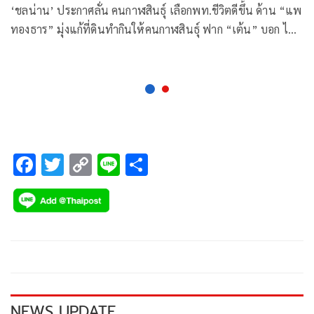
‘ชลน่าน’ ประกาศลั่น คนกาฬสินธุ์ เลือกพท.ชีวิตดีขึ้น ด้าน “แพ
ทองธาร” มุ่งแก้ที่ดินทำกินให้คนกาฬสินธุ์ ฟาก “เต้น” บอก ไม่
เลือกพท.ได้ “บิ๊กตู่”อยู่ยาว
F
T
C
Li
S
ac
wi
o
n
h
e
tt
p
e
ar
b
er
y
e
o
Li
o
n
k
k
NEWS UPDATE