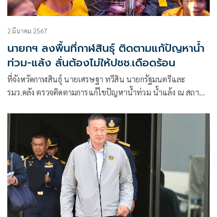
2 มีนาคม 2567
นายกฯ ลงพื้นที่กาฬสินธุ์ ติดตามแก้ปัญหาน้ำ
ท่วม-แล้ง ลั่นต้องไม่ให้ปชช.เดือดร้อน
ที่จังหวัดกาฬสินธุ์ นายเศรษฐา ทวีสิน นายกรัฐมนตรีและ
รมว.คลัง ตรวจติดตามการแก้ไขปัญหาน้ำท่วม น้ำแล้ง ณ สถานี
สูบน้ำด้วยไฟฟ้า