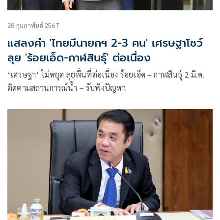
28 กุมภาพันธ์ 2567
แสลงคำ 'ไทยมีนายกฯ 2-3 คน' เศรษฐาโชว์
ลุย 'ร้อยเอ็ด-กาฬสินธุ์' ต่อเนื่อง
‘เศรษฐา’ ไม่หยุด ลุยพื้นที่ต่อเนื่อง ร้อยเอ็ด – กาฬสินธุ์ 2 มี.ค.
ติดตามสถานการณ์น้ำ – รับฟังปัญหา