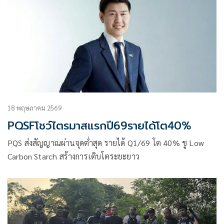
18 พฤษภาคม 2569
PQSFโชว์ไตรมาสแรกปี69รายได้โต40%
PQS ส่งสัญญาณผ่านจุดต่ำสุด รายได้ Q1/69 โต 40% ชู Low
Carbon Starch สร้างการเติบโตระยะยาว