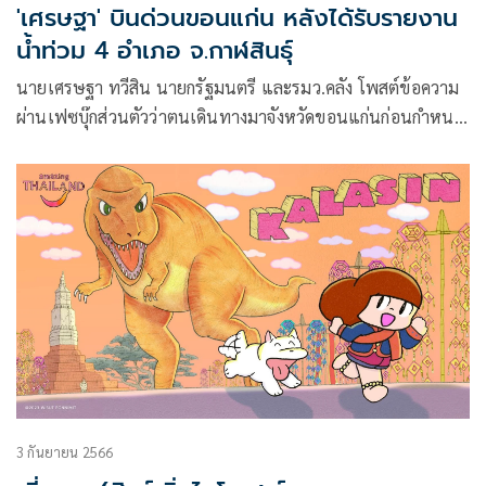
'เศรษฐา' บินด่วนขอนแก่น หลังได้รับรายงาน
น้ำท่วม 4 อำเภอ จ.กาฬสินธุ์
นายเศรษฐา ทวีสิน นายกรัฐมนตรี และรมว.คลัง โพสต์ข้อความ
ผ่านเฟซบุ๊กส่วนตัวว่าตนเดินทางมาจังหวัดขอนแก่นก่อนกำหนด
1 วัน เหตุเพราะได้รับรายงานจาก ส.ส.จังหวัดกาฬสินธุ์ ว่ามีฝน
ตกหนักในพื้นที่ตั้งแต่เมื่อวันที่ 6 ก.ย.ที่ผ่านมา
3 กันยายน 2566