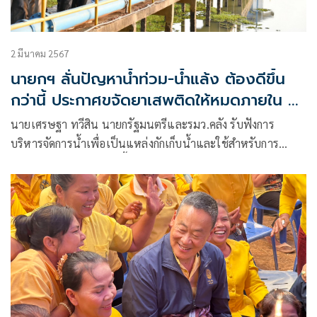
2 มีนาคม 2567
นายกฯ ลั่นปัญหาน้ำท่วม-น้ำแล้ง ต้องดีขึ้น
กว่านี้ ประกาศขจัดยาเสพติดให้หมดภายใน 4
ปี
นายเศรษฐา ทวีสิน นายกรัฐมนตรีและรมว.คลัง รับฟังการ
บริหารจัดการน้ำเพื่อเป็นแหล่งกักเก็บน้ำและใช้สำหรับการ
อุปโภค โดยนายกฯสวมเสื้อภูไทผ้าฝ้ายสีกรมท่า นายกฯยังได้เดิน
ทักทายประชาชน