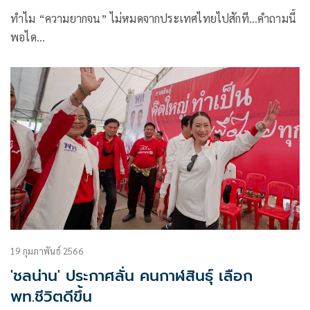
ทำไม “ความยากจน” ไม่หมดจากประเทศไทยไปสักที…คำถามนี้
พอได…
19 กุมภาพันธ์ 2566
'ชลน่าน' ประกาศลั่น คนกาฬสินธุ์ เลือก
พท.ชีวิตดีขึ้น