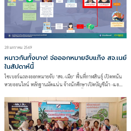
28 มกราคม 2569
หนาวกันทั้งบาง! จ่อออกหมายจับแก๊ง สจ.เนย์
ในสัปดาห์นี้
ไซเบอร์แถลงออกหมายจับ ‘สจ.-เมีย’ พื้นที่กาฬสินธุ์ เปิดพนัน
หวยออนไลน์ หลักฐานมัดแน่น จ้างนักศึกษาเปิดบัญชีม้า -แอ
ดมิน จ่อออกหมายจับเพิ่มภายในสัปดาห์นี้