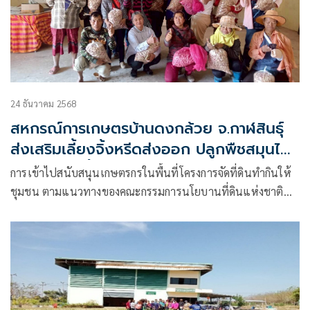
24 ธันวาคม 2568
สหกรณ์การเกษตรบ้านดงกล้วย จ.กาฬสินธุ์
ส่งเสริมเลี้ยงจิ้งหรีดส่งออก ปลูกพืชสมุนไพร
ปลูกหม่อนเลี้ยงไหม ต้นแบบความสำเร็จ
การเข้าไปสนับสนุนเกษตรกรในพื้นที่โครงการจัดที่ดินทำกินให้
สหกรณ์ในพื้นที่คทช.“ดงกล้วยโมเดล”
ชุมชน ตามแนวทางของคณะกรรมการนโยบานที่ดินแห่งชาติ
หรือคทช. ที่มีนายกรัฐมนตรีเป็นประธานหรือรองนายกรัฐมนตรี
ที่ได้รับมอบหมายอย่างเป็นระบบครบวงจร ถือเป็นเป้าหมาย
สำคัญของกรมส่งเสริมสหกรณ์ ในฐานะเลขานุการคทช.และคณะ
อนุกรรมการส่งเสริมพัฒนาอาชีพและการตลาด (คณะอนุ 3) โดย
มุ่งเน้นการรวมกลุ่ม เพิ่มทักษะอาชีพ การเข้าถึงเงินทุน