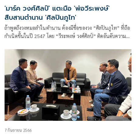
'มาร์ค วงศ์ศิลป์' แตะมือ 'พ่อวีระพงษ์'
สืบสานตำนาน 'ศิลปินภูไท'
ถ้าพูดถึงวงหมอลำในตำนาน ต้องมีชื่อของวง “ศิลปินภูไท” ที่ถือ
กำเนิดขึ้นในปี 2547 โดย “วีระพงษ์ วงศ์ศิลป์” ติดอันดับความ
ขลัง ที่ ณ ปัจจุบัน ก็ยังคงสืบสานการลำภูไท และ เป็นวงหมอลำ
เรื่องต่อกลอนทำนองกาฬสินธุ์ กาเต้นก้อน ที่ยังคงมีอยู่เพียงหนึ่ง
เดียวในประเทศไทยในตอนนี้
7 กันยายน 2566