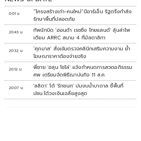
“โครงสร้างเก่า-คนใหม่”บีอาร์เอ็น รัฐตรึงกำลัง
0:01 น.
รักษาพื้นที่ปลอดภัย
ทัพนักบิด 'ฮอนด้า เรซซิ่ง ไทยแลนด์' ลุ้นล่าโพ
20:43 น.
เดียม ARRC สนาม 4 ที่มัลดาลิกา
‘ศุภมาส’ สั่งเข้มตรวจคลินิกเสริมความงาม ย้ำ
20:32 น.
โฆษณาราคาต้องจ่ายจริง
พี่ชาย 'ฮลุน โซโล่' แจ้งกำหนดการสวดอภิธรรม
20:12 น.
ศพ เตรียมจัดพิธีฌาปนกิจ 11 ส.ค.
'ลลิดา' โต้ 'รักชนก' ปมงบน้ำบาดาล ชี้พื้นที่
20:07 น.
ปชน.ได้วงเงินเฉลี่ยสูงสุด