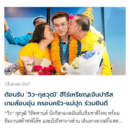
ท่องเที่ยวและกีฬา นำคณะเจ้าหน้าที่และผู้แทนนักกีฬาที่เข้า
ร่วมการแข่งขันกีฬาโอลิมปิก 2024 ณ กรุงปารีส สาธารณรัฐ
ฝรั่งเศส เข้าพบ นายเศรษฐา ทวีสิน นายกรัฐมนตรี โดยมี “วิว”
ส.ต.ท.กุลวุฒิ วิทิตศานต์ นักแบดมินตัน ซึ่งได้รับเหรียญเงิน
“เมย์” รัชนก อินทนนท์ นักแบดมินตันหญิง และทีมนักกีฬา
แบดมินตัน รวมถึงคณะผู้ฝึกสอน
7 สิงหาคม 2567
ต้อนรับ 'วิว-กุลวุฒิ' ฮีโร่เหรียญเงินปารีส
เกมส์อบอุ่น ครอบครัว-แม่ปุก ร่วมยินดี
“วิว” กุลวุฒิ วิทิตศานต์ นักกีฬาแบดมินตันทีมชาติไทย พร้อม
ทีมงานสต๊าฟฟ์โค้ช และนักกีฬาบางส่วน เดินทางจากฝรั่งเศส
กลับถึงท่าอากาศยานสุวรรณภูมิ ครอบครัว พร้อมด้วย “แม่ปุก”