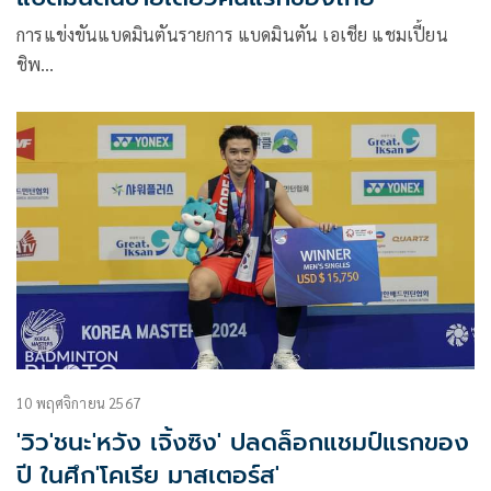
การแข่งขันแบดมินตันรายการ แบดมินตัน เอเชีย แชมเปี้ยน
ชิพ…
10 พฤศจิกายน 2567
'วิว'ชนะ'หวัง เจิ้งซิง' ปลดล็อกแชมป์แรกของ
ปี ในศึก'โคเรีย มาสเตอร์ส'