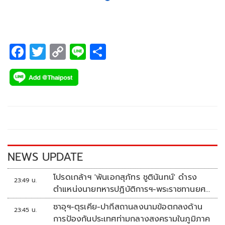
F
T
C
Li
S
ac
wi
o
n
h
e
tt
p
e
ar
b
er
y
e
o
Li
o
n
k
k
NEWS UPDATE
โปรดเกล้าฯ 'พันเอกสุภัทร ชูตินันทน์' ดำรง
23:49 น.
ตำแหน่งนายทหารปฏิบัติการฯ-พระราชทานยศ
'พลตรี'
ซาอุฯ-ตุรเคีย-ปากีสถานลงนามข้อตกลงด้าน
23:45 น.
การป้องกันประเทศท่ามกลางสงครามในภูมิภาค