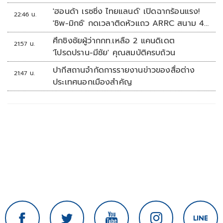
'ฮอนด้า เรซซิ่ง ไทยแลนด์' เปิดฉากร้อนแรง!
22:46 น.
'ชิพ-มิกซ์' กดเวลาติดหัวแถว ARRC สนาม 4
ที่มัลดาลิกา
ศึกชิงชัยผู้ว่ากกท.เหลือ 2 แคนดิเดต
21:57 น.
'โปรดปราน-มีชัย' คุณสมบัติครบถ้วน
ปากีสถานจำกัดการรายงานข่าวของสื่อต่าง
21:47 น.
ประเทศนอกเมืองสำคัญ