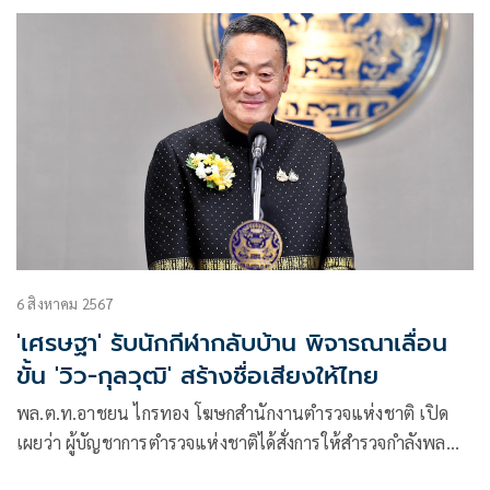
และแฟนคลับ ให้การต้อนรับสุดอบอุ่น
6 สิงหาคม 2567
'เศรษฐา' รับนักกีฬากลับบ้าน พิจารณาเลื่อน
ขั้น 'วิว-กุลวุฒิ' สร้างชื่อเสียงให้ไทย
พล.ต.ท.อาชยน ไกรทอง โฆษกสำนักงานตำรวจแห่งชาติ เปิด
เผยว่า ผู้บัญชาการตำรวจแห่งชาติได้สั่งการให้สำรวจกำลังพล
และดูแลสวัสดิการของ วิว กุลวุฒิ