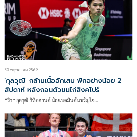
30 พฤษภาคม 2569
'กุลวุฒิ' กล้ามเนื้ออักเสบ พักอย่างน้อย 2
สัปดาห์ หลังถอนตัวขนไก่สิงคโปร์
“วิว” กุลวุฒิ วิทิตศานต์ นักแบดมินตันขวัญใจ…