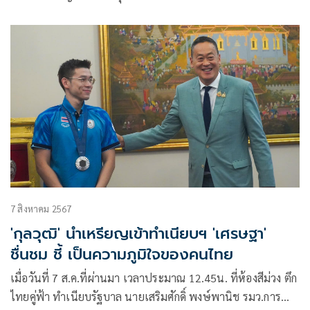
รัตนาธิเบศร์ มูลค่า 2.5 ล้านบาท
7 สิงหาคม 2567
'กุลวุฒิ' นำเหรียญเข้าทำเนียบฯ 'เศรษฐา'
ชื่นชม ชี้ เป็นความภูมิใจของคนไทย
เมื่อวันที่ 7 ส.ค.ที่ผ่านมา เวลาประมาณ 12.45น. ที่ห้องสีม่วง ตึก
ไทยคู่ฟ้า ทำเนียบรัฐบาล นายเสริมศักดิ์ พงษ์พานิช รมว.การ