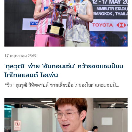
17 พฤษภาคม 2569
'กุลวุฒิ' พ่าย 'อันทอนเซ่น' คว้ารองแชมป์ขน
ไก่ไทยแลนด์ โอเพ่น
“วิว” กุลวุฒิ วิทิตศานต์ ชายเดี่ยวมือ 2 ของโลก และแชมป์…