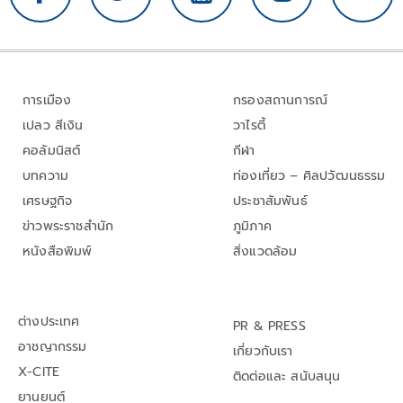
การเมือง
กรองสถานการณ์
เปลว สีเงิน
วาไรตี้
คอลัมนิสต์
กีฬา
บทความ
ท่องเที่ยว – ศิลปวัฒนธรรม
เศรษฐกิจ
ประชาสัมพันธ์
ข่าวพระราชสำนัก
ภูมิภาค
หนังสือพิมพ์
สิ่งแวดล้อม
ต่างประเทศ
PR & PRESS
อาชญากรรม
เกี่ยวกับเรา
X-CITE
ติดต่อและ สนับสนุน
ยานยนต์