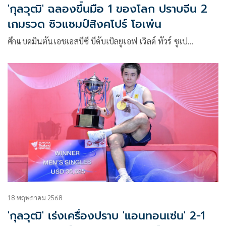
'กุลวุฒิ' ฉลองขึ้นมือ 1 ของโลก ปราบจีน 2
เกมรวด ซิวแชมป์สิงคโปร์ โอเพ่น
ศึกแบดมินตันเอชเอสบีซี บีดับเบิลยูเอฟ เวิลด์ ทัวร์ ซูเป…
18 พฤษภาคม 2568
'กุลวุฒิ' เร่งเครื่องปราบ 'แอนทอนเซ่น' 2-1