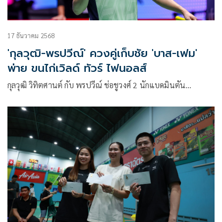
17 ธันวาคม 2568
'กุลวุฒิ-พรปวีณ์' ควงคู่เก็บชัย 'บาส-เฟม'
พ่าย ขนไก่เวิลด์ ทัวร์ ไฟนอลส์
กุลวุฒิ วิทิตศานต์ กับ พรปวีณ์ ช่อชูวงศ์ 2 นักแบดมินตัน…