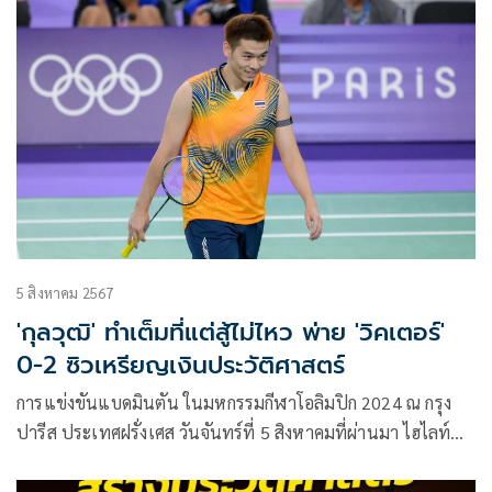
5 สิงหาคม 2567
'กุลวุฒิ' ทำเต็มที่แต่สู้ไม่ไหว พ่าย 'วิคเตอร์'
0-2 ซิวเหรียญเงินประวัติศาสตร์
การแข่งขันแบดมินตัน ในมหกรรมกีฬาโอลิมปิก 2024 ณ กรุง
ปารีส ประเทศฝรั่งเศส วันจันทร์ที่ 5 สิงหาคมที่ผ่านมา ไฮไลท์
เป็นการแข่งขันรอบชิงชนะเลิศ ประเภทชายเดี่ยว “วิว” กุลวุฒิ
วิทิตศานต์ นักตบลูกขนไก่มือ 8 ของโลก พบกับตัวเต็ง อย่าง วิค