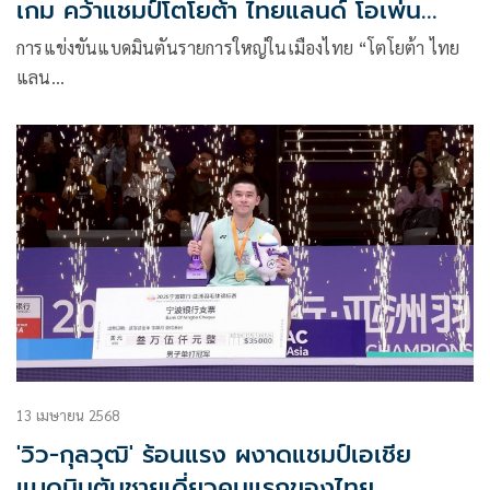
เกม คว้าแชมป์โตโยต้า ไทยแลนด์ โอเพ่น
2025
การแข่งขันแบดมินตันรายการใหญ่ในเมืองไทย “โตโยต้า ไทย
แลน…
13 เมษายน 2568
'วิว-กุลวุฒิ' ร้อนแรง ผงาดแชมป์เอเชีย
แบดมินตันชายเดี่ยวคนแรกของไทย