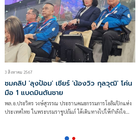
3 สิงหาคม 2567
ชมคลิป 'ลุงป้อม' เชียร์ 'น้องวิว กุลวุฒิ' โค่น
มือ 1 แบดมินตันชาย
พล.อ.ประวิตร วงษ์สุวรรณ ประธานคณะกรรมการโอลิมปิกแห่ง
ประเทศไทย ในพระบรมราชูปถัมภ์ ได้เดินทางไปให้กำลังใจ
นักกีฬาทีมชาติไทยที่เข้าร่วมการแข่งขันกีฬาโอลิมปิก
ปารีส-2024 ด้วยในครั้ง