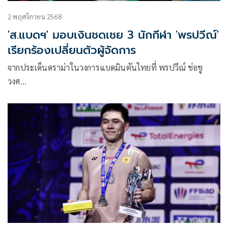
2 พฤศจิกายน 2568
'ส.แบดฯ' มอบเงินชดเชย 3 นักกีฬา 'พรปวีณ์'
เรียกร้องเปลี่ยนตัวผู้จัดการ
จากประเด็นดราม่าในวงการแบดมินตันไทยที่ พรปวีณ์ ช่อชู
วงศ…