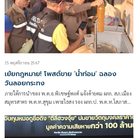
15 พฤศจิกายน 2567
เย้ยกฎหมาย! โพสต์ขาย 'น้ำท่อม' ฉลอง
วันลอยกระทง
ภายใต้การนำของ พ.ต.อ.พิเชษฐ์พงศ์ แจ้งค้ายคม ผกก. สภ.เมือง
สมุทรสาคร พ.ต.ท.สุขุม เพาะไธสง รอง ผกก.ป. พ.ต.ท.โสภาส
ถนนทิพย์ สวป. สภ. พร้อมกำลังตำรวจ