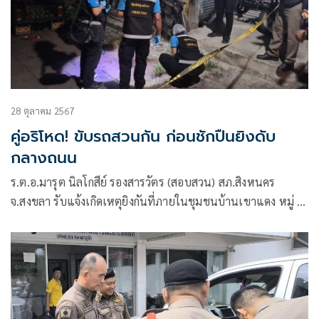
28 ตุลาคม 2567
คู่อริโหด! ขับรถสวนกัน ก่อนชักปืนยิงดับ
กลางถนน
ร.ต.อ.มารุต นิลโกสีย์ รองสารวัตร (สอบสวน) สภ.สิงหนคร
จ.สงขลา รับแจ้งเกิดเหตุยิงกันที่ภายในชุมชนบ้านเขาแดง หมู่ 5
ต.หัวเขา อ.สิงหนคร