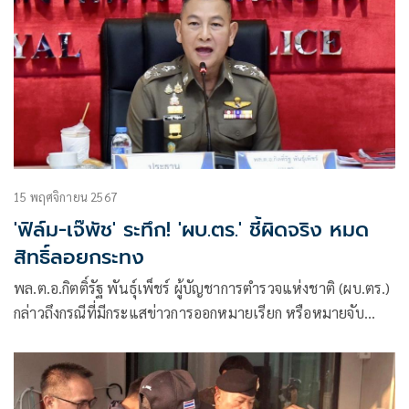
15 พฤศจิกายน 2567
'ฟิล์ม-เจ๊พัช' ระทึก! 'ผบ.ตร.' ชี้ผิดจริง หมด
สิทธิ์ลอยกระทง
พล.ต.อ.กิตติ์รัฐ พันธุ์เพ็ชร์ ผู้บัญชาการตำรวจแห่งชาติ (ผบ.ตร.)
กล่าวถึงกรณีที่มีกระแสข่าวการออกหมายเรียก หรือหมายจับ
ฟิล์ม-นายรัฐภูมิ โตคงทรัพย์