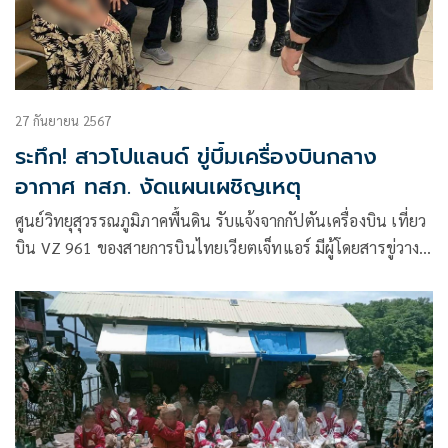
27 กันยายน 2567
ระทึก! สาวโปแลนด์ ขู่บึ้มเครื่องบินกลาง
อากาศ ทสภ. งัดแผนเผชิญเหตุ
ศูนย์วิทยุสุวรรณภูมิภาคพื้นดิน รับแจ้งจากกัปตันเครื่องบิน เที่ยว
บิน VZ 961 ของสายการบินไทยเวียตเจ็ทแอร์ มีผู้โดยสารขู่วาง
ระเบิด ระหว่างบินบนอากาศ