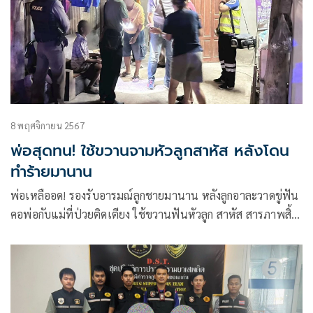
8 พฤศจิกายน 2567
พ่อสุดทน! ใช้ขวานจามหัวลูกสาหัส หลังโดน
ทำร้ายมานาน
พ่อเหลืออด! รองรับอารมณ์ลูกชายมานาน หลังลูกอาละวาดขู่ฟัน
คอพ่อกับแม่ที่ป่วยติดเตียง ใช้ขวานฟันหัวลูก สาหัส สารภาพสิ้น
กะฟันให้ตายคามือ