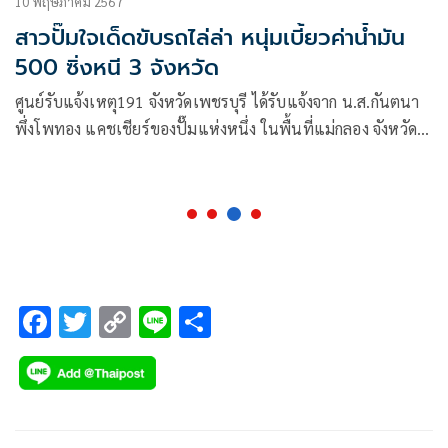
10 พฤษภาคม 2567
สาวปั๊มใจเด็ดขับรถไล่ล่า หนุ่มเบี้ยวค่าน้ำมัน
500 ซิ่งหนี 3 จังหวัด
ศูนย์รับแจ้งเหตุ191 จังหวัดเพชรบุรี ได้รับแจ้งจาก น.ส.กันตนา
พึ่งโพทอง แคชเชียร์ของปั๊มแห่งหนึ่ง ในพื้นที่แม่กลอง จังหวัด
สมุทรสงคราม ว่
F
T
C
Li
S
ac
wi
o
n
h
e
tt
p
e
ar
b
er
y
e