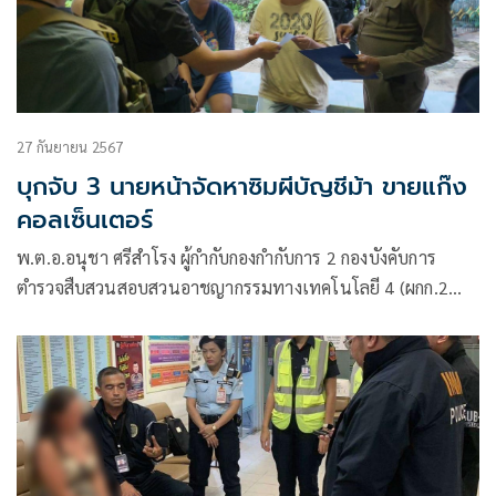
27 กันยายน 2567
บุกจับ 3 นายหน้าจัดหาซิมผีบัญชีม้า ขายแก๊ง
คอลเซ็นเตอร์
พ.ต.อ.อนุชา ศรีสำโรง ผู้กำกับกองกำกับการ 2 กองบังคับการ
ตำรวจสืบสวนสอบสวนอาชญากรรมทางเทคโนโลยี 4 (ผกก.2
บก.สอท.4) นำกำลังเจ้าหน้าที่ตำรวจ กก.2 บก.สอท.4 จับกุมนาย
ธนกร