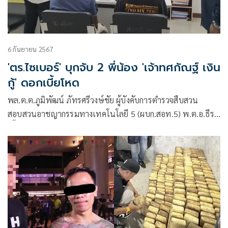
6 กันยายน 2567
'ตร.ไซเบอร์' บุกจับ 2 พี่น้อง 'เจ้าทศกัณฐ์ เงิน
กู้' ดอกเบี้ยโหด
พล.ต.ต.ภูมิพัฒน์ ภัทรศรีวงษ์ชัย ผู้บังคับการตำรวจสืบสวน
สอบสวนอาชญากรรมทางเทคโนโลยี 5 (ผบก.สอท.5) พ.ต.อ.ธีระ
เชื้อสุวรรณ ผกก.4 บก.สอท.5 ได้สั่งการ