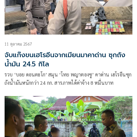
11 ตุลาคม 2567
จับแก๊งขนเฮโรอีนจากเมียนมาคาด่าน ซุกถัง
น้ำมัน 24.5 กิโล
รวบ ‘บอย ดอนตะโก’ สมุน ‘โทย พญาตองซู’ คาด่าน เฮโรอีนซุก
ถังน้ำมันหนักกว่า 24 กก. สารภาพได้ค่าจ้าง 8 หมื่นบาท