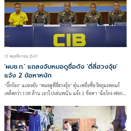
11 พฤศจิกายน 2567
'ผบช.ก.' แถลงจับหมอดูชื่อดัง 'ตี่ลี่ฮวงจุ้ย'
แจ้ง 2 ข้อหาหนัก
‘บิ๊กก้อง’ แถลงจับ ‘หมอดูตี่ลี่ฮวงจุ้ย’ ตุ๋นเหยื่อซื้อวัตถุมงคลแก้
เคล็ดกว่า 108 ล้าน เอาไปเล่นพนัน แจ้ง 2 ข้อหา ‘ฉ้อโกง-ฟอก
เงิน’ พร้อมยึดรถหรู 2 คัน