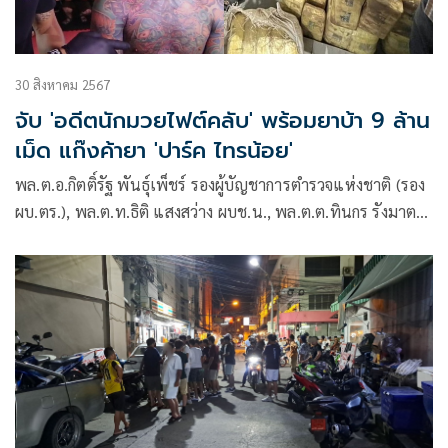
30 สิงหาคม 2567
จับ 'อดีตนักมวยไฟต์คลับ' พร้อมยาบ้า 9 ล้าน
เม็ด แก๊งค้ายา 'ปาร์ค ไทรน้อย'
พล.ต.อ.กิตติ์รัฐ พันธุ์เพ็ชร์ รองผู้บัญชาการตำรวจแห่งชาติ (รอง
ผบ.ตร.), พล.ต.ท.ธิติ แสงสว่าง ผบช.น., พล.ต.ต.ทินกร รังมาตย์
รอง ผบช.น.,