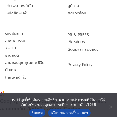
ข่าวพระราชสำนัก
ภูมิภาค
หนังสือพิมพ์
สิ่งแวดล้อม
ต่างประเทศ
PR & PRESS
อาชญากรรม
เกี่ยวกับเรา
X-CITE
ติดต่อและ สนับสนุน
ยานยนต์
สาธารณสุข-คุณภาพชีวิต
Privacy Policy
บันเทิง
ไทยโพสต์ ทีวี
Copyright© thaipost.net, All rights reserved.,
เราใช้คุกกี้เพื่อพัฒนาประสิทธิภาพ และประสบการณ์ที่ดีในการใช้
เว็บไซต์ของคุณ คุณสามารถศึกษารายละเอียดได้ที่นี่
ออกแบบเว็บ จัดทำเว็บไซต์โดย iDesign
ยินยอม
นโยบายความเป็นส่วนตัว