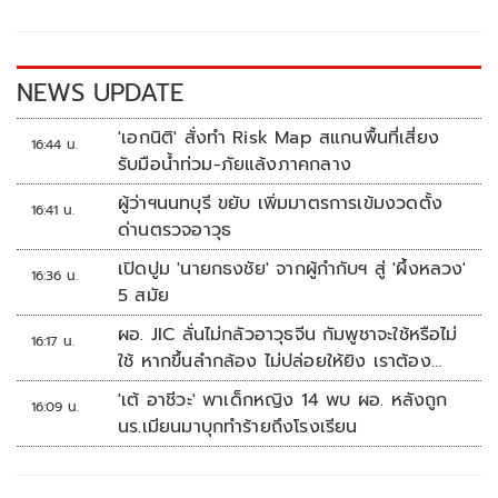
o
Li
o
n
k
k
NEWS UPDATE
'เอกนิติ' สั่งทำ Risk Map สแกนพื้นที่เสี่ยง
16:44 น.
รับมือน้ำท่วม-ภัยแล้งภาคกลาง
ผู้ว่าฯนนทบุรี ขยับ เพิ่มมาตรการเข้มงวดตั้ง
16:41 น.
ด่านตรวจอาวุธ
เปิดปูม 'นายกธงชัย' จากผู้กำกับฯ สู่ 'ผึ้งหลวง'
16:36 น.
5 สมัย
ผอ. JIC ลั่นไม่กลัวอาวุธจีน กัมพูชาจะใช้หรือไม่
16:17 น.
ใช้ หากขึ้นลำกล้อง ไม่ปล่อยให้ยิง เราต้อง
จัดการก่อน
'เต้ อาชีวะ' พาเด็กหญิง 14 พบ ผอ. หลังถูก
16:09 น.
นร.เมียนมาบุกทำร้ายถึงโรงเรียน