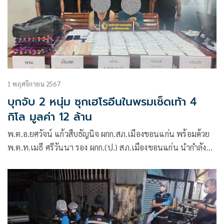
1 พฤศจิกายน 2567
บุกจับ 2 หนุ่ม ซุกเฮโรอีนในพรมเช็ดเท้า 4
กิโล มูลค่า 12 ล้าน
พ.ต.อ.ยศวัจน์ แก้วสืบธัญนิจ ผกก.สภ.เมืองขอนแก่น พร้อมด้วย
พ.ต.ท.เมธี ศรีวันนา รอง ผกก.(ป.) สภ.เมืองขอนแก่น นำกำลัง
เจ้าหน้าที่ตำรวจชุดปราบปรามยาเสพติด