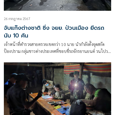
26 กรกฎาคม 2567
จับแก๊งต่างชาติ ซิ่ง จยย. ป่วนเมือง ยึดรถ
นับ 10 คัน
เจ้าหน้าที่ตำรวจสายตรวจเขตกว่า 10 นาย นำกำลังตั้งจุดสกัด
ป้องปราม กลุ่มชาวต่างประเทศที่ชอบขี่รถจักรยานยนต์ วนไปวน
มา และบีบแตร