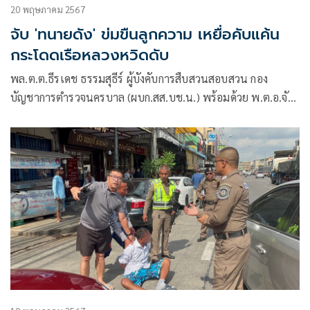
20 พฤษภาคม 2567
จับ 'ทนายดัง' ข่มขืนลูกความ เหยื่อคับแค้น
กระโดดเรือหลวงหวิดดับ
พล.ต.ต.ธีรเดช ธรรมสุธีร์ ผู้บังคับการสืบสวนสอบสวน กอง
บัญชาการตำรวจนครบาล (ผบก.สส.บช.น.) พร้อมด้วย พ.ต.อ.จัก
ราวุธ คล้ายนิล ผกก.วิเคราะห์ข่าวฯ บก.สส.บช.น.