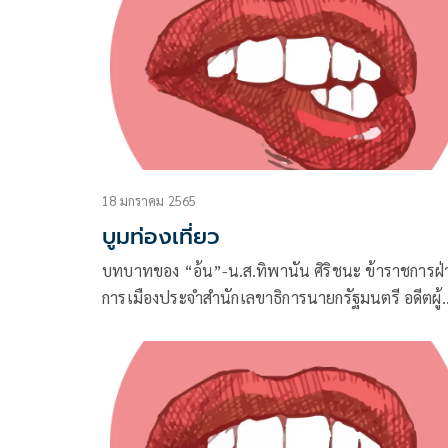
18 มกราคม 2565
บูมท่องเที่ยว
บทบาทของ “อ้น”-น.ส.ทิพานัน ศิริชนะ ข้าราชการฝ่
การเมืองประจำสำนักเลขาธิการนายกรัฐมนตรี อดีตผู้
สมัคร ส.ส.กทม.เขตจอมทอง-ธนบุรี เรียกว่าครบเครื่อ
ฐานะนักการเมืองรุ่นใหม่