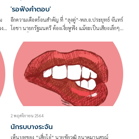
'รอฟังคำตอบ'
ม
อีกความเดือดร้อนสำคัญ ที่ “ลุงตู่”-พล.อ.ประยุทธ์ จันทร์
วง
โอชา นายกรัฐมนตรี ต้องเงี่ยหูฟัง แม้จะเป็นเสียงเล็กๆ
และอยู่พื้นที่ห่างไกลก็ตาม
2 พฤศจิกายน 2564
นักรบบางระจัน
เห็นบทของ “เสี่ยโอ๋” นายชัยวุฒิ ธนาคมานุสรณ์