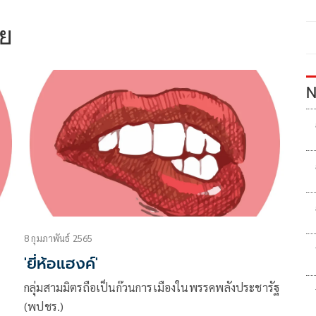
ัย
N
8 กุมภาพันธ์ 2565
'ยี่ห้อแฮงค์'
กลุ่มสามมิตรถือเป็นก๊วนการเมืองในพรรคพลังประชารัฐ
(พปชร.)