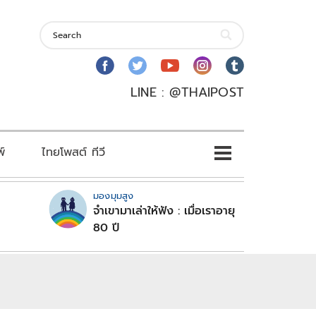
LINE : @THAIPOST
พ์
ไทยโพสต์ ทีวี
มองมุมสูง
จำเขามาเล่าให้ฟัง : เมื่อเราอายุ
80 ปี