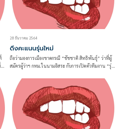
28 ธันวาคม 2564
ดึงคะแนนรุ่นใหม่
่
ถือว่ามองการเมืองขาดกรณี “ชัชชาติ สิทธิพันธุ์” ว่าที่ผู้
่หัว
สมัครผู้ว่าฯ กทม.ในนามอิสระ กับการเปิดตัวทีมงาน “รุ่น
จาก
ใหญ่” อย่าง “พิจิตต รัตตกุล” อดีตผู้ว่าฯ กทม.