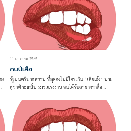
11 มกราคม 2565
คนปีเสือ
าย
รัฐมนตรีปากหวาน ที่สุดคงไม่มีใครเกิน “เสี่ยเฮ้ง” นาย
สุชาติ ชมกลิ่น รมว.แรงงาน จนได้รับฉายาจากสื่อ
ง ใน
ทำเนียบรัฐบาลประจำปี 2564 ว่า “สุชาติ ชมเก่ง” เล่น
เอาเจ้าตัวชอบอกชอบใจกับฉายานี้ เพราะตรงกับอัต
ลักษณ์ตัวเองที่สุด