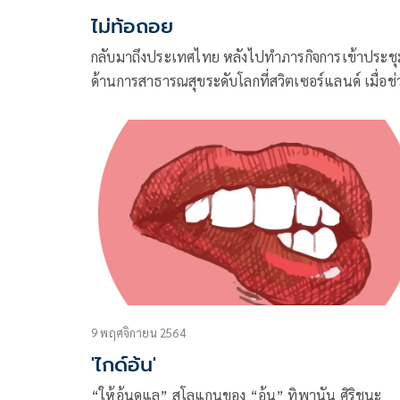
ไม่ท้อถอย
กลับมาถึงประเทศไทย หลังไปทำภารกิจการเข้าประชุ
ด้านการสาธารณสุขระดับโลกที่สวิตเซอร์แลนด์ เมื่อช่
ปลายเดือน พ.ย.ถึงต้นเดือน ธ.ค.ที่ผ่านมา
9 พฤศจิกายน 2564
'ไกด์อ้น'
“ให้อ้นดูแล” สโลแกนของ “อ้น” ทิพานัน ศิริชนะ