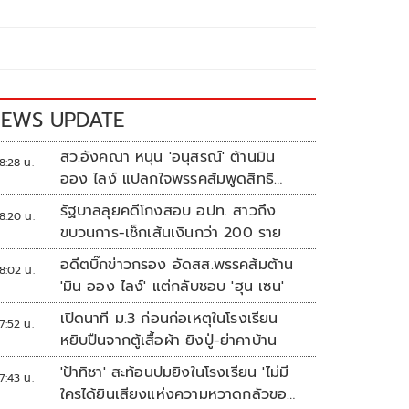
EWS UPDATE
สว.อังคณา หนุน 'อนุสรณ์' ต้านมิน
8:28 น.
ออง ไลง์ แปลกใจพรรคส้มพูดสิทธิ
มนุษยชนแต่กลับเงียบ
รัฐบาลลุยคดีโกงสอบ อปท. สาวถึง
8:20 น.
ขบวนการ-เช็กเส้นเงินกว่า 200 ราย
อดีตบิ๊กข่าวกรอง อัดสส.พรรคส้มต้าน
8:02 น.
'มิน ออง ไลง์' แต่กลับชอบ 'ฮุน เซน'
เปิดนาที ม.3 ก่อนก่อเหตุในโรงเรียน
7:52 น.
หยิบปืนจากตู้เสื้อผ้า ยิงปู่-ย่าคาบ้าน
'ป้าทิชา' สะท้อนปมยิงในโรงเรียน 'ไม่มี
7:43 น.
ใครได้ยินเสียงแห่งความหวาดกลัวของ