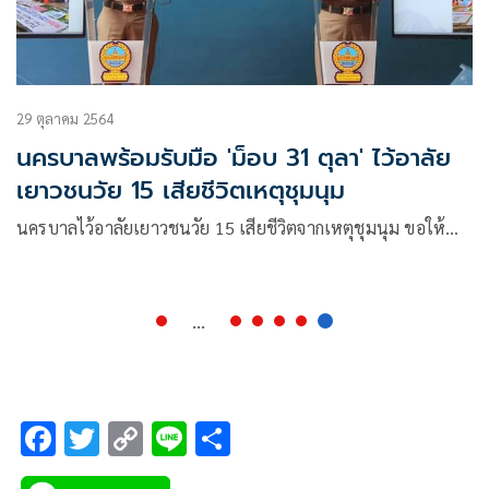
29 ตุลาคม 2564
นครบาลพร้อมรับมือ 'ม็อบ 31 ตุลา' ไว้อาลัย
เยาวชนวัย 15 เสียชีวิตเหตุชุมนุม
นครบาลไว้อาลัยเยาวชนวัย 15 เสียชีวิตจากเหตุชุมนุม ขอให้…
...
F
T
C
Li
S
ac
wi
o
n
h