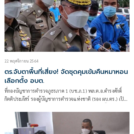
22 พฤศจิกายน 2564
ตร.จับตาพื้นที่เสี่ยง! จัดชุดคุมเข้มคืนหมาหอน
เลือกตั้ง อบต.
ที่กองบัญชาการตำรวจภูธรภาค 1 (บช.ภ.1) พล.ต.อ.ดำรงศักดิ์
กิตติประภัสร์ รองผู้บัญชาการตำรวจแห่งชาติ (รอง ผบ.ตร.) เปิด
เผยการเฝ้าระวังปราบปรามผู้กระทำผิดก่อนวันเลือกตั้งนายก
องค์การบริหารส่วนตำบล (อบต.) และสมาชิกสภา อบต.