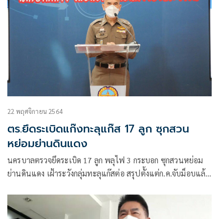
22 พฤศจิกายน 2564
ตร.ยึดระเบิดแก๊งทะลุแก๊ส 17 ลูก ซุกสวน
หย่อมย่านดินแดง
นครบาลตรวจยึดระเบิด 17 ลูก พลุไฟ 3 กระบอก ซุกสวนหย่อม
ย่านดินแดง เฝ้าระวังกลุ่มทะลุแก๊สต่อ สรุปตั้งแต่ก.ค.จับม็อบแล้ว
792 คดี