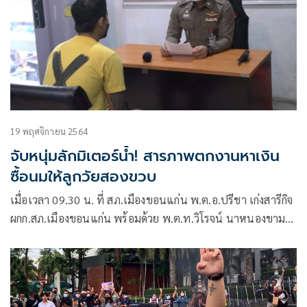
19 พฤศจิกายน 2564
จับหนุ่มลักมิเตอร์น้ำ! สารภาพตกงานหาเงิน
ซื้อนมให้ลูกวัยสองขวบ
เมื่อเวลา 09.30 น. ที่ สภ.เมืองขอนแก่น พ.ต.อ.ปรีชา เก่งสารีกิจ
ผกก.สภ.เมืองขอนแก่น พร้อมด้วย พ.ต.ท.วิโรจน์ นาหนองขาม
รอง ผกก.(สส.) สภ.เมืองขอนแก่น ควบคุมตัวนายศราวุฒิ พาพินิจ
อายุ 28 ปี