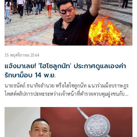
15 พฤศจิกายน 2564
แจ้งมาเลย! 'ไฮโซลูกนัท' ประกาศดูแลเองค่า
รักษาม็อบ 14 พ.ย.
นายธนัตถ์ ธนากิจอำนวย หรือไฮโซลูกนัท แนวร่วมม็อบราษฎร
โพสต์คลิปการปะทะระหว่างเจ้าหน้าที่ตำรวจควบคุมฝูงชนกับ
กลุ่มผู้ชุมนุมเมื่อวันที่ 14 พ.ย. พร้อมข้อความในเฟซบุ๊กส่วนตัว