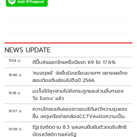
e
tt
p
e
ar
b
er
y
e
o
Li
o
n
k
k
NEWS UPDATE
11:04 น.
ตีปี๊บส่งออกไทยครึ่งปีแรก 69 โต 17.6%
'หมอตุลย์' จ่อยื่นร้องเรียนนายกฯ ขยายผลโกง
10:46 น.
สอบท้องถิ่นย้อนไปถึงปี 2566
มะเร็งได้ลุกลามไปยังกระดูกและส่วนอื่นๆของ
10:18 น.
'โจ ไบเดน' แล้ว
ความโกรธแค้นของชาวอเมริกันทวีความรุนแรง
10:07 น.
ขึ้น เหตุเครือข่ายกล้องCCTVละเมิดความเป็น
ส่วนตัว
รัฐเร่งติดตาม 8.3 แสนคนยืนยันตัวตนรับสิทธิ
10:06 น.
บัตรสวัสดิการแห่งรัฐ