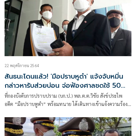
22 พฤศจิกายน 2564
สันธนะโดนแล้ว! 'มือปราบหูดำ' แจ้งจับหมิ่น
กล่าวหารับส่วยบ่อน จ่อฟ้องศาลชดใช้ 50
ล้าน
ที่กองบังคับการปราบปราม (บก.ป.) พล.ต.ต.วิชัย สังข์ประไพ
อดีต “มือปราบหูดำ” พร้อมทนาย ได้เดินทางเข้าแจ้งความร้อง
ทุกข์กล่าวโทษ เพื่อให้ดำเนินคดีกับนายสันธนะ ประยูรรัตน์ อดีต
รอง ผกก.สันติบาล