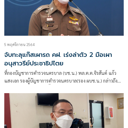
5 พฤศจิกายน 2564
จับทะลุแก๊สเผารถ คฝ. เร่งล่าตัว 2 มือเผา
อนุสาวรีย์ประชาธิปไตย
ที่กองบัญชาการตำรวจนครบาล (บช.น.) พล.ต.ต.จิรสันต์ แก้ว
แสงเอก รองผู้บัญชาการตำรวจนครบาล(รอง ผบช.น.) กล่าวถึง
การชุมนุมทางการเมืองพื้นที่กรุงเทพมหานครว่า