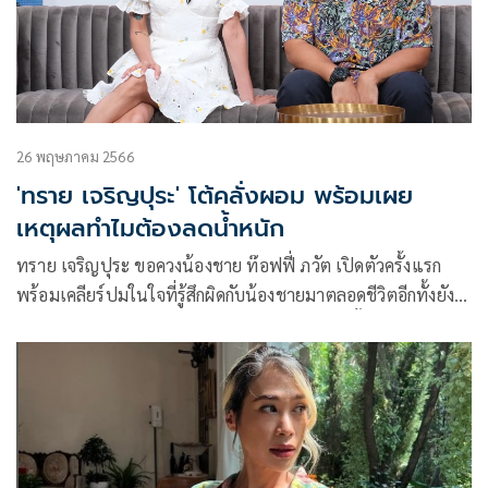
26 พฤษภาคม 2566
'ทราย เจริญปุระ' โต้คลั่งผอม พร้อมเผย
เหตุผลทำไมต้องลดน้ำหนัก
ทราย เจริญปุระ ขอควงน้องชาย ท๊อฟฟี่ ภวัต เปิดตัวครั้งแรก
พร้อมเคลียร์ปมในใจที่รู้สึกผิดกับน้องชายมาตลอดชีวิตอีกทั้งยัง
เคลียร์ดราม่าคลั่งผอม จนคนวิจารณ์หนักมาก ถึงขั้นถูกมองว่าติด
ยา ผ่านทางรายการ คุยแซ่บshow ทางช่องOne31