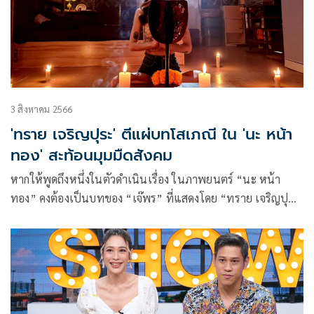
3 สิงหาคม 2566
'ทราย เจริญปุระ' ตีแผ่บทโสเภณี ใน 'นะ หน้า
ทอง' สะท้อนมุมมืดสังคม
หากให้พูดถึงหนึ่งในตัวดำเนินเรื่อง ในภาพยนตร์ “นะ หน้า
ทอง” คงต้องเป็นบทของ “เจ๊พร” ที่แสดงโดย “ทราย เจริญปุ
ระ” ที่เป็นคนนำเทรนด์ทำนะหน้าทองดึงดูดลูกค้า และบอกต่อ
“เอม” ที่แสดงโดยเน็ตไอดอลสาว “มิ้วกี้ ไปรยา” นางเอกของ
เรื่อง