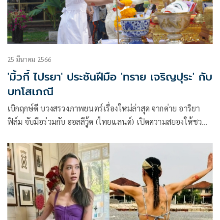
25 มีนาคม 2566
'มิ้วกี้ ไปรยา' ประชันฝีมือ 'ทราย เจริญปุระ' กับ
บทโสเภณี
เบิกฤกษ์ดี บวงสรวงภาพยนตร์เรื่องใหม่ล่าสุด จากค่าย อาริยา
ฟิล์ม จับมือร่วมกับ ฮอลลีวู้ด (ไทยแลนด์) เปิดความสยองให้ชวน
สยิว กับภาพยนตร์เรื่อง นะหน้าทอง (Black Magic Mask)
ภาพยนตร์แนวอีโรติก สยองขวัญ ที่ได้รวบรวมนักแสดงมากฝีมือ
ไว้มากมาย อาทิ ทราย เจริญปุระ, มิ้วกี้-ไปรยา อนันตรทรัพย์,
แจ็ค แบล็คแจ็ค, หล่งซื่อลี , ตวง สาวิกา,มายมิ้นท์ ณัฐณิชา ร่วม
กับผู้บริหารค่ายอาริยาฟิล์ม ทิพย์ธิดา ปณิธิจรูญโรจน์ ณ บริเวณ
ลานหินเมเจอร์ ซีนีเพล็กซ์ รัชโยธิน