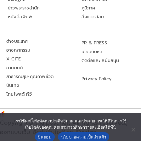
ข่าวพระราชสำนัก
ภูมิภาค
หนังสือพิมพ์
สิ่งแวดล้อม
ต่างประเทศ
PR & PRESS
อาชญากรรม
เกี่ยวกับเรา
X-CITE
ติดต่อและ สนับสนุน
ยานยนต์
สาธารณสุข-คุณภาพชีวิต
Privacy Policy
บันเทิง
ไทยโพสต์ ทีวี
เราใช้คุกกี้เพื่อพัฒนาประสิทธิภาพ และประสบการณ์ที่ดีในการใช้
Copyright© thaipost.net, All rights reserved.,
เว็บไซต์ของคุณ คุณสามารถศึกษารายละเอียดได้ที่นี่
ออกแบบเว็บ จัดทำเว็บไซต์โดย iDesign
ยินยอม
นโยบายความเป็นส่วนตัว