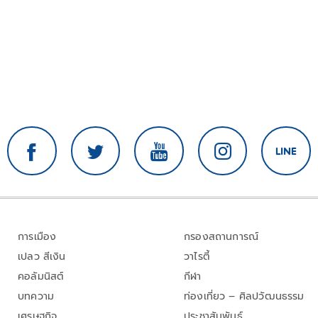
การเมือง
กรองสถานการณ์
เปลว สีเงิน
วาไรตี้
คอลัมนิสต์
กีฬา
บทความ
ท่องเที่ยว – ศิลปวัฒนธรรม
เศรษฐกิจ
ประชาสัมพันธ์