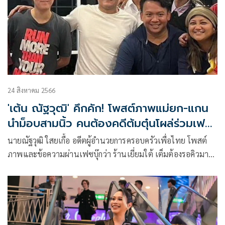
24 สิงหาคม 2566
'เต้น ณัฐวุฒิ' คึกคัก! โพสต์ภาพแม่ยก-แกน
นำม็อบสามนิ้ว คนต้องคดีต้มตุ๋นโผล่ร่วมเฟรม
ด้วย
นายณัฐวุฒิ ใสยเกื้อ อดีตผู้อำนวยการครอบครัวเพื่อไทย โพสต์
ภาพและข้อความผ่านเฟซบุ๊กว่า ร้านเยี่ยมใต้ เต็มต้องรอคิวมา
หลายวัน ถ้ารอนานไปบ้าง ขออย่าขุ่นเคืองใจ จะพยายามทำให้ดี
ที่สุดครับ