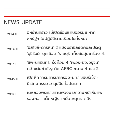
o
Li
o
n
k
k
NEWS UPDATE
อิหร่านกร้าว ไม่เปิดช่องแคบฮอร์มุซ หาก
21:24 น.
สหรัฐฯ ไม่ปฏิบัติตามเงื่อนไขทั้งหมด
'บิสโซลี-ดาร์ลัน' 2 แข้งบราซิลซัดคนละประตู
20:56 น.
'บุรีรัมย์' บุกเชือด 'ราชบุรี' เก็บชัยอุ่นเครื่อง 4
นัดรวด
'ชิพ-นครินทร์' รั้งท็อป 4 'เฟอร์-ปัญจรุจน์'
20:51 น.
คว้าแต้มสำคัญ ศึก ARRC สนาม 4 เรซ 2
เปิดลึก 'กรมการปกครอง-มท.' ขยับรีเซ็ต-
20:45 น.
นิรโทษกรรม อาวุธปืนทั่วประเทศ
ในหลวงพระราชทานพวงมาลาวางหน้าหีบศพ
20:17 น.
รองผอ.- เด็กหญิง เหยื่อเหตุกราดยิง