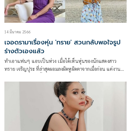
14 มีนาคม 2566
เจอดรามาเรื่องหุ่น 'ทราย' สวนกลับพอใจรูป
ร่างตัวเองแล้ว
ทำเอาแฟนๆ แอบเป็นห่วง เมื่อได้เห็นหุ่นของนักแสดงสาว
ทราย เจริญปุระ ที่ล่าสุดผอมลงผิดหูผิดตาจากเมื่อก่อน แต่งานนี้
สาวทรายกลับแฮปปี้สุดๆ เพราะในสายตาตัวเองก็รู้สึกสบาย
ดีแล้ว โดยทรายนั้นได้ร่ายยาวเล่าประสบการณ์ถูกติติงเรื่องหุ่นผ่า
นอินสตาแกรมว่า