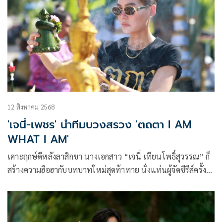
12 สิงหาคม 2568
'เจนี่-เพชร' นำทีมบวงสรวง 'ตถตา I AM
WHAT I AM'
เคาะฤกษ์ดีหลังลาสิกขา นางเอกสาว “เจนี่ เทียนโพธิ์สุวรรณ” ก็
สร้างความฮือฮากับบทบาทใหม่สุดท้าทาย นั่งแท่นผู้จัดซีรีส์ครั้ง
แรก หลังสั่งสมประสบการณ์ในวงการมากว่า30ปี ลงสนามลุยงาน
เบื้องเป็นผู้จัดซีรีส์อย่างเต็มตัว ประเดิมด้วยซีรีส์ดรามา-ทริลเลอร์
สุดสยอง “ตถตา I AM WHAT I AM”