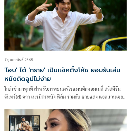
7 กุมภาพันธ์ 2568
'โอบ' ได้ 'ทราย' เป็นแอ็คติ้งโค้ช ยอมรับเล่น
หนังติดลูปไม่ง่าย
ใกล้เข้ามาทุกที สำหรับภาพยนตร์โรแมนติกคอมเมดี้ สวัสดีวัน
จันทร์(ส) จาก เนรมิตรหนัง ฟิล์ม ร่วมกับ ฉายแสง แอด.เวนเจอร์
ฝีมือของผู้กำกับไฟแรง ก่อ-ชาคร ไชยปรีชา ที่ได้พระเอกหนุ่มสุด
เจ๋ง โอบ-โอบนิธิ วิวรรธนวรางค์ ประกบคู่กับนางเอกสาวดาวรุ่ง
พีพี-ปุญญ์ปรีดี คุ้มพร้อม รอดสวาสดิ์ ร่วมด้วย ปูน มิตรภักดี, วิค
เตอร์-ชัชชวิศ เตชะรักษ์พงศ์ และ เบล-วริศรา จิตปรีดาสกุล มา