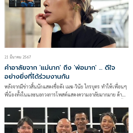
ร่วมตกอยู่ในวังวนติดลูปที่แสนจะวุ่นวายในครั้งนี้
21 มีนาคม 2567
คำอาลัยจาก 'แม่นาก' ถึง 'พ่อมาก' ... ดีใจ
อย่างยิ่งที่ได้ร่วมงานกัน
หลังจากมีข่าวสิ้นนักแสดงชื่อดัง เมฆ-วินัย ไกรบุตร ทำให้เพื่อนๆ
พี่น้องทั้งในและนอกวงการโพสต์แสดงความอาลัยมากมาย ด้าน
ทราย-อินทิรา เจริญปุระ ที่เคยรับบท “นางนาก” ก็ได้เล่าถึงครั้งที่
ตนได้ทำงานร่วมกับเมฆ