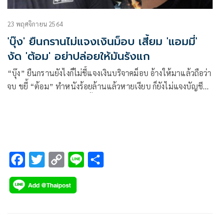
23 พฤศจิกายน 2564
'บุ๊ง' ยืนกรานไม่แจงเงินม็อบ เสี้ยม 'แอมมี่'
งัด 'ต้อม' อย่าปล่อยให้มันรังแก
“บุ๊ง” ยืนกรานยังไงก็ไม่ชี้แจงเงินบริจาคม็อบ อ้างให้มาแล้วถือว่า
จบ ขยี้ “ต้อม” ทำหนังร้อยล้านแล้วหายเงียบ ก็ยังไม่แจงบัญชี
เหมือนกัน ยอมรับหลายครั้งใช้จ่ายเงินด้วยความไม่รู้ ผิดพลาด
บ้าง เสี้ยม “แอมมี่” งัด “ยุทธเลิศ” อย่าปล่อยให้มันรังแก
F
T
C
Li
S
ac
wi
o
n
h
e
tt
p
e
ar
b
er
y
e