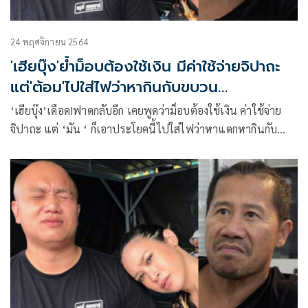
24 พฤศจิกายน 2564
'เฮียบุ๊ง'ย้ำม็อบต้องใช้เงิน มีค่าใช้จ่ายจิปาถะ
แต่'ต้อม'ไปใส่ไฟว่าหากินกับขบวน
จน'ทราย'หมดกำลังใจ
‘เฮียบุ๊ง’เดือด!ฟาดกลับอีก เคยพูดว่าม็อบต้องใช้เงิน ค่าใช้จ่าย
จิปาถะ แต่ ‘มัน ‘ ก็เอาประโยคนี้ไปใส่ไฟว่าหาแดกหากินกับ
ขบวน ใส่ร้ายจน’ทราย’หมดกำลังใจจะทำต่อ’มัน’เคยรับผิดชอบ
มั้ย