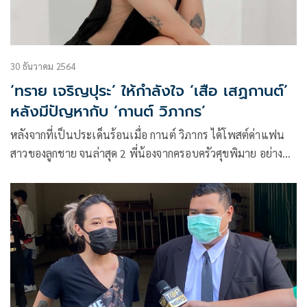
30 ธันวาคม 2564
‘ทราย เจริญปุระ’ ให้กำลังใจ ‘เสือ เสฏกานต์’
หลังมีปัญหากับ ‘กานต์ วิภากร’
หลังจากที่เป็นประเด็นร้อนเมื่อ กานต์ วิภากร ได้โพสต์ด่าแฟน
สาวของลูกชาย จนล่าสุด 2 พี่น้องจากครอบครัวศุขพิมาย อย่าง
เสือ เสฏกานต์ และ กวาง กรกวี ลูกชายและลูกสาวของ กานต์ วิภา
กร และ เสก โลโซ พร้อมด้วยดรีมแฟนสาวของเสือ และ
ทนายความได้ไปที่ศาลเยาวชนและครอบครัวกลาง เพื่อปรึกษา
ขอให้ศาลคุ้มครอง