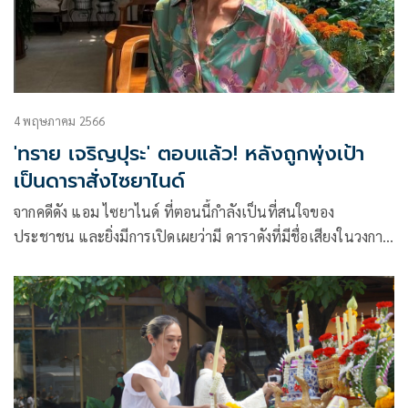
4 พฤษภาคม 2566
'ทราย เจริญปุระ' ตอบแล้ว! หลังถูกพุ่งเป้า
เป็นดาราสั่งไซยาไนด์
จากคดีดัง แอม ไซยาไนด์ ที่ตอนนี้กำลังเป็นที่สนใจของ
ประชาชน และยิ่งมีการเปิดเผยว่ามี ดาราดังที่มีชื่อเสียงในวงการ
ภาพยนตร์ โดยเล่นหนังค่ายดัง ทำเงินได้มากกว่า 100 ล้าน ได้มี
การสั่งซื้อไซยาไนด์ล็อตเดียวกับแอม ไซยาไนด์ ก็ยิ่งทำให้ข่าวดัง
กล่าวเป็นที่พูดถึงเป็นจำนวนมาก และต่างมีการคาดเดาว่าดารา
ท่านนั้นคือใคร