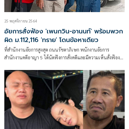
25 พฤศจิกายน 2564
อัยการสั่งฟ้อง 'เพนกวิน-อานนท์' พร้อมพวก
ผิด ม.112,116 'ทราย' โดนข้อหาเดียว
ที่สำนักงานอัยการสูงสุด ถนนรัชดาภิเษก พนักงานอัยการ
สำนักงานคดีอาญา 5 ได้นัดฟังการสั่งคดีและมีความเห็นสั่งฟ้อง
นายอานนท์ อำภา, นายพริษฐ์ ชิวารักษ์ หรือเพนกวิน ,นายชิน
วัตร จันทร์กระจ่าง หรือไบร์ท,นายสมยศ พฤกษาเกษมสุข