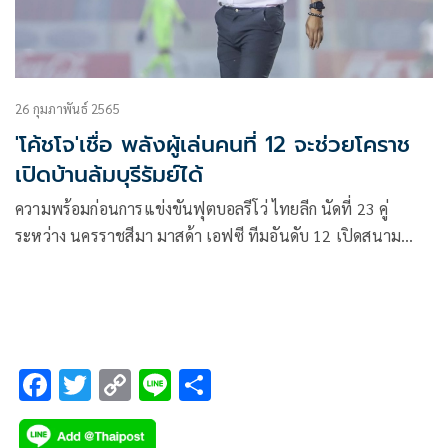
อย่างหนาตา
26 กุมภาพันธ์ 2565
'โค้ชโจ'เชื่อ พลังผู้เล่นคนที่ 12 จะช่วยโคราช
เปิดบ้านล้มบุรีรัมย์ได้
ความพร้อมก่อนการแข่งขันฟุตบอลรีโว่ ไทยลีก นัดที่ 23 คู่
ระหว่าง นครราชสีมา มาสด้า เอฟซี ทีมอันดับ 12 เปิดสนาม
เฉลิมพระเกียรติ 80 พรรษา พบกับ บุรีรัมย์ ยูไนเต็ด ทีมจ่าฝูง ใน
วันอาทิตย์ที่ 27 กุมภาพันธ์ 2565 เวลา 18.00 น. ถ่ายทอดสด
ทาง GMM 25 และ และ AIS PLAY
F
T
C
Li
S
ac
wi
o
n
h