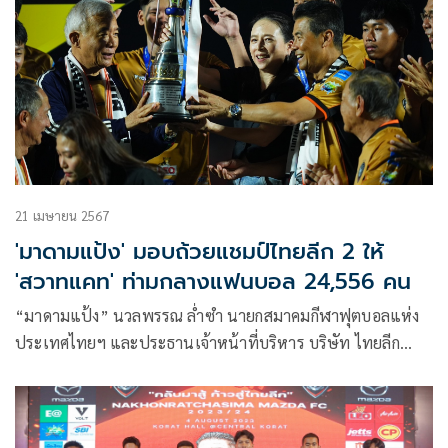
ทั้งหมดมอบให้ สมาคมกีฬาสเปเชียลโอลิมปิคแห่งประเทศไทย
เพื่อการแข่งขันกีฬาระดับโลก ของนักกีฬาผู้พิการทางสติปัญญา
ทีมชาติไทย
21 เมษายน 2567
'มาดามแป้ง' มอบถ้วยแชมป์ไทยลีก 2 ให้
'สวาทแคท' ท่ามกลางแฟนบอล 24,556 คน
“มาดามแป้ง” นวลพรรณ ล่ำซำ นายกสมาคมกีฬาฟุตบอลแห่ง
ประเทศไทยฯ และประธานเจ้าหน้าที่บริหาร บริษัท ไทยลีก
จำกัด เป็นประธานพิธีมอบถ้วยและเงินรางวัลแชมป์ฟุตบอลไทย
ลีก 2 ประจำฤดูกาล 2023/24 ให้แก่ สโมสรนครราชสีมา มาสด้า
เอฟซี ท่ามกลางแฟนบอล 24,556 คน พร้อมรับเงินรางวัล