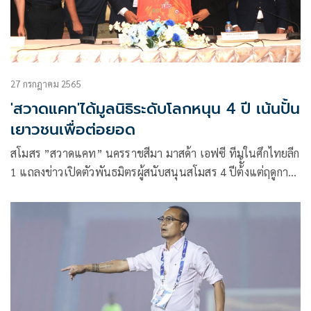
27 กรกฎาคม 2565
'สวาดแคท'ได้มูลนิธิระดับโลกหนุน 4 ปี เน้นปั้น
เยาวชนเพื่อต่อยอด
สโมสร ”​สวาดแคท”​ นครราชสีมา มาสด้า เอฟซี ทีมในศึกไทยลีก
1 แถลงข่าวเปิดตัวพันธมิตรผู้สนับสนุนสโมสร 4 ปีต้ั้งแต่ฤดูกาล
ปี 2022-2025 ที่โรงแรมโกลเด้นทิวลิป โดยมีบอร์ดบริหาร
สโมสรนครราชสีมา มาสด้า เอฟซี นายสุวัจน์ ลิปตพัลลภ
ประธานที่ปรึกษาสโมสร, “บังยี” นายวรววีร์ มะกูดี ประธาน
บริหารของสโมสร พร้อมตัวตัวแทนพันธมิตร “​ PHOENIX “ ซึ่ง
เป็นมูลนิธิที่ส่งเสริมกิจกรรมการกีฬาของเยาวชนจากทั่วโลกโดย
ไม่แสวงหาผลกำไร ซึ่งมีคุณ เคอร์เชฟ และคุณคริส แม็กคอร์มิก
ตัวแทนของมูลนิธิร่วมแถลง พร้อมด้วยสื่อมวลชนรวมงานแถลง