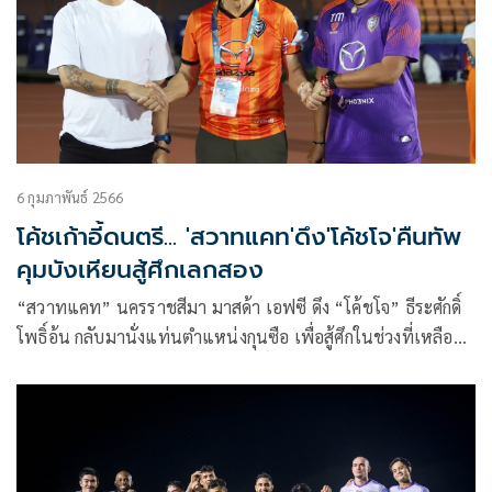
6 กุมภาพันธ์ 2566
โค้ชเก้าอี้ดนตรี... 'สวาทแคท'ดึง'โค้ชโจ'คืนทัพ
คุมบังเหียนสู้ศึกเลกสอง
“สวาทแคท” นครราชสีมา มาสด้า เอฟซี ดึง “โค้ชโจ” ธีระศักดิ์
โพธิ์อ้น กลับมานั่งแท่นตำแหน่งกุนซือ เพื่อสู้ศึกในช่วงที่เหลือ
ของซีซั่น 2022-23 โดยจะมี ทวีศักดิ์ โมราศิลป์ และ เมธี ทวีกุล
กาญจน์ เป็นทีมงานสำคัญ เพื่อพาทีมมุ่งสู่เป้าหมาย