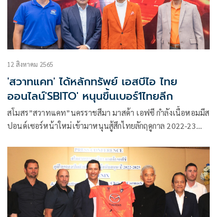
12 สิงหาคม 2565
'สวาทแคท' ได้หลักทรัพย์ เอสบีไอ ไทย
ออนไลน์'SBITO' หนุนขึ้นเบอร์1ไทยลีก
สโมสร”สวาทแคท”นครราชสีมา มาสด้า เอฟซี กำลังเนื้อหอมมีส
ปอนด์เซอร์หน้าใหม่เข้ามาหนุนสู้สึกไทยลักฤดูกาล 2022-23
หลายราย ล่าสุด บริษัทหลักทรัพย์ เอสบีไอ ไทย ออนไลน์ จำกัด
หรือ SBITO ผู้ให้บริการธุรกิจนายหน้าซื้อขายหลักทรัพย์แบบ
ออนไลน์ชั้นนำของไทยและเบอร์ 1 ด้านการเทรดผ่านระบบ
ออนไลน์ในประเทศญี่ปุ่น โดดร่วมสนับสนุนอย่างเป็นทางการ
เป้าหมาย เพื่อก้าวสู่ความเป็นหนึ่งในการแข่งขันไทยลีก