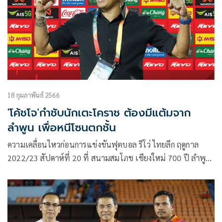
กายมาตราฐานระดับสากล รวมถึงผู้สนับสนุนทีม
18 กุมภาพันธ์ 2566
'โค้ชโจ'กำชับนักเตะโคราช ต้องมีแต้มจาก
ลำพูน เพื่อหนีโซนตกชั้น
ความเคลื่อนไหวก่อนการแข่งขันฟุตบอล รีโว่ ไทยลีก ฤดูกาล
2022/23 สัปดาห์ที่ 20 ที่ สนามสมโภช เชียงใหม่ 700 ปี ลำพูน
วอริเออร์ ทีมอันดับ 13 เปิดบ้านพบกับ นครราชสีมา มาสด้า เอฟ
ซี ทีมอันดับ 14 ในวันอาทิตย์ที่ 19 กุมภาพันธ์ 2566 เวลา 18.30
น.