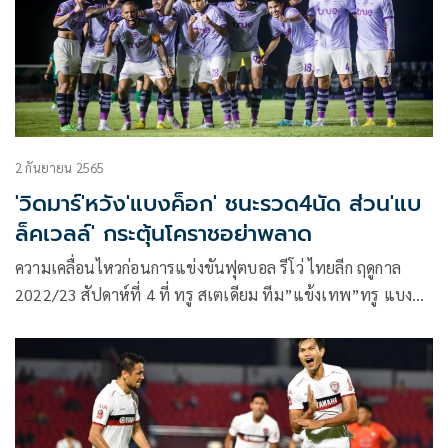
2 กันยายน 2565
'วิดมาร์'หวัง'แบงค็อก' ชนะรวด4นัด ส่วน'แบ
ล็คเวลล์' กระตุ้นโคราชอย่าพลาด
ความเคลื่อนไหวก่อนการแข่งขันฟุตบอล รีโว่ ไทยลีก ฤดูกาล
2022/23 สัปดาห์ที่ 4 ที่ ทรู สเตเดียม ทีม”แข้งเทพ”ทรู แบงค็
อก ยูไนเต็ด จ่าฝูง เปิดบ้านพบกับ”สวาทแคท” นครราชสีมา มา
สด้า เอฟซี ในวันที่ 3 กันยายน 2565 เวลา 18.00 น. โดยทีมแข้ง
เทพ ที่ยังชนะรวดและยังไม่เสียประตูเลย และต้องเจอกับ สวาท
แคท ที่มี 4 คะแนน หลังผ่านสามนัด