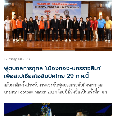
17 กรกฎาคม 2567
ฟุตบอลการกุศล 'เมืองทอง-นครราชสีมา'
เพื่อสเปเชียลโอลิมปิคไทย 29 ก.ค.นี้
กลับมาอีกครั้งสำหรับการแข่งขันฟุตบอลกระชับมิตรการกุศล
Charity Football Match 2024 โดยปีนี้จัดขึ้นเป็นครั้งที่สาม ระ
หว่างสองสโมรชั้นนำในศึกไทยลีก ที่เต็มไปด้วยผู้เล่นชื่อดัง
มากมาย เมืองทอง ยูไนเต็ด พบ นครราชสีมา มาสด้า เอฟซี วัน
จันทร์ที่ 29 กรกฎาคม 2567 ธันเดอร์โดม สเตเดียม ซึ่งเงินรายได้