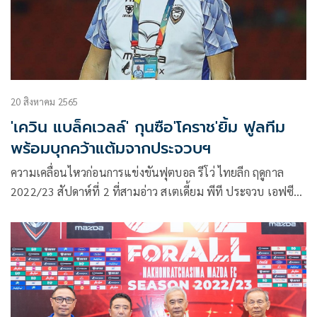
20 สิงหาคม 2565
'เควิน แบล็คเวลล์' กุนซือ'โคราช'ยิ้ม ฟูลทีม
พร้อมบุกคว้าแต้มจากประจวบฯ
ความเคลื่อนไหวก่อนการแข่งขันฟุตบอล รีโว่ ไทยลีก ฤดูกาล
2022/23 สัปดาห์ที่ 2 ที่สามอ่าว สเตเดี้ยม พีที ประจวบ เอฟซี
เปิดบ้านพบกับ นครราชสีมา มาสด้า เอฟซี ในวันที่ 21 สิงหาคม
2565 เวลา 18.00 น. ถ่ายทอดสดทาง “สวาทแคท” เปิดบ้าน
พ่าย บุรีรัมย์ ยูไนเต็ด มา 1-2 ส่วน “ต่อพิฆาต” ประเดิมไทยลีก
ได้อย่างสวยหรู ด้วยการบุกไปชนะ สุโขทัย เอฟซี 3-0