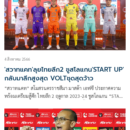
5,000,000 บาท และ สิทธิ์เลื่อนชั้นสู่ศึกรีโว่ ไทยลีก ฤดูกาล
2024/25
4 สิงหาคม 2566
'สวาทแคท'ลุยไทยลีก2 ชูสโลแกน'START UP'
กลับมาลีกสูงสุด VOLTชุดสุดว้าว
“สวาทแคท” สโมสรนครราชสีมา มาสด้า เอฟซี ประกาศความ
พร้อมเตรียมสู้ศึก ไทยลีก 2 ฤดูกาล 2023-24 ชูสโลแกน “START
UP” กลับมาสู้ ก้าวสู่ไทยลีก ที่ Korat Hall ชั้น 4 ห้างสรรพสินค้า
เซ็นทรัลโคราช เมื่อวันที่ วันที่ 4 สิงหาคม 2566 พร้อมเปิดตัว
ขุนพลสวาทแคท และเผยโฉมชุดแข่งขันใหม่ ภายใต้แบรนด์
“VOLT” ซึ่งเป็นบริษัทผู้ผลิตและจำหน่ายผลิตภัณฑ์ ชุดออกกำลัง