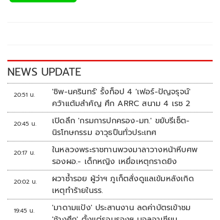
e
tt
p
e
ar
b
er
y
e
o
Li
o
n
k
k
NEWS UPDATE
'ชิพ-นครินทร์' รั้งท็อป 4 'เฟอร์-ปัญจรุจน์'
20:51 น.
คว้าแต้มสำคัญ ศึก ARRC สนาม 4 เรซ 2
เปิดลึก 'กรมการปกครอง-มท.' ขยับรีเซ็ต-
20:45 น.
นิรโทษกรรม อาวุธปืนทั่วประเทศ
ในหลวงพระราชทานพวงมาลาวางหน้าหีบศพ
20:17 น.
รองผอ.- เด็กหญิง เหยื่อเหตุกราดยิง
ผวาซ้ำรอย ผู้ว่าฯ ภูเก็ตสั่งดูแลเข้มหลังเกิด
20:02 น.
เหตุทำร้ายในรร.
'มาดามแป้ง' ประสานงาน ลดค่าบัตรเข้าชม
19:45 น.
'ช้างศึก' ตั้งแต่รอบรองฯ บอลอาเซียน