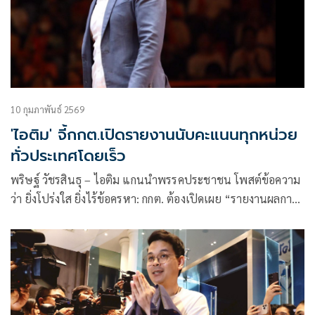
10 กุมภาพันธ์ 2569
'ไอติม' จี้กกต.เปิดรายงานนับคะแนนทุกหน่วย
ทั่วประเทศโดยเร็ว
พริษฐ์ วัชรสินธุ – ไอติม แกนนำพรรคประชาชน โพสต์ข้อความ
ว่า ยิ่งโปร่งใส ยิ่งไร้ข้อครหา: กกต. ต้องเปิดเผย “รายงานผลการ
นับคะแนน” ของทุกห