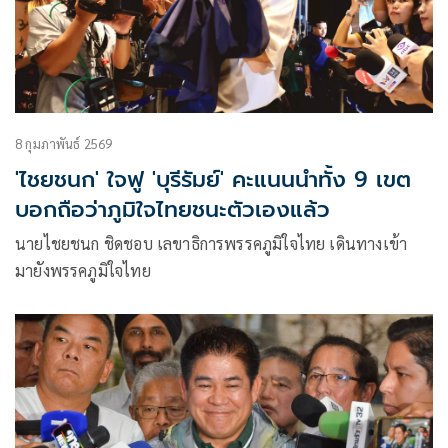
8 กุมภาพันธ์ 2569
'ไชยชนก' ใจฟู 'บุรีรัมย์' คะแนนนำทั้ง 9 เขต
บอกถือว่าภูมิใจไทยชนะตัวเองแล้ว
นายไชยชนก ชิดชอบ เลขาธิการพรรคภูมิใจไทย เดินทางเข้า
มายังพรรคภูมิใจไทย