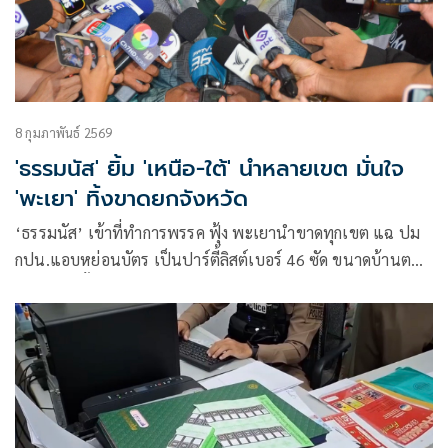
8 กุมภาพันธ์ 2569
'ธรรมนัส' ยิ้ม 'เหนือ-ใต้' นำหลายเขต มั่นใจ
'พะเยา' ทิ้งขาดยกจังหวัด
‘ธรรมนัส’ เข้าที่ทำการพรรค ฟุ้ง พะเยานำขาดทุกเขต แฉ ปม
กปน.แอบหย่อนบัตร เป็นปาร์ตี้ลิสต์เบอร์ 46 ซัด ขนาดบ้านตน
ยังกล้าทำ ยิ้มเหนือ-ใต้ นำหลายเขต