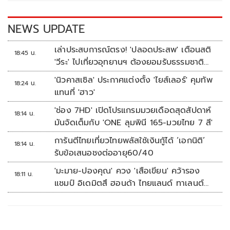
o
n
k
k
NEWS UPDATE
เล่าประสบการณ์ตรง! 'ปลอดประสพ' เตือนสติ
18:45 น.
'วีระ' ไปเที่ยวอุทยานฯ ต้องยอมรับธรรมชาติ
ดิบๆให้ได้
'นิวคาสเซิล' ประกาศแต่งตั้ง 'ไยส์เลอร์' คุมทัพ
18:24 น.
แทนที่ 'ฮาว'
'ช่อง 7HD' เปิดโปรแกรมมวยเดือดสุดสัปดาห์
18:14 น.
มันจัดเต็มกับ 'ONE ลุมพินี 165-มวยไทย 7 สี'
การันตีไทยเที่ยวไทยพลัสใช้เงินกู้ได้ ‘เอกนิติ’
18:14 น.
รับข้อเสนอชงต่ออายุ60/40
'มะมาย-ปองคุณ' ควง 'เสือเขียน' คว้ารอง
18:11 น.
แชมป์ อิเดมิตสึ ฮอนด้า ไทยแลนด์ ทาเลนต์
คัพ สนาม 3