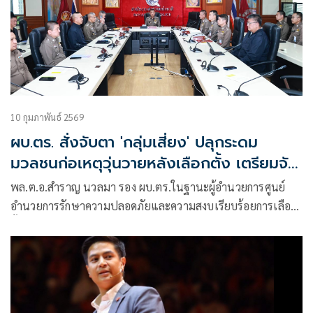
10 กุมภาพันธ์ 2569
ผบ.ตร. สั่งจับตา 'กลุ่มเสี่ยง' ปลุกระดม
มวลชนก่อเหตุวุ่นวายหลังเลือกตั้ง เตรียมจัด
กำลังชุด คฝ. รับมือ
พล.ต.อ.สำราญ นวลมา รอง ผบ.ตร.ในฐานะผู้อำนวยการศูนย์
อำนวยการรักษาความปลอดภัยและความสงบเรียบร้อยการเลือก
ตั้ง สำนักงานตำรวจแห่งชาติ (ผอ.ศลต.ตร.) เป็นประธานการ
ประชุมติดตามสถานการณ์ความสงบเรียบร้อยการจัดการเลือกตั้ง
โดยมีผู้แทนหน่วยที่เกี่ยวข้องทั่วประเทศร่วมประชุม ณ