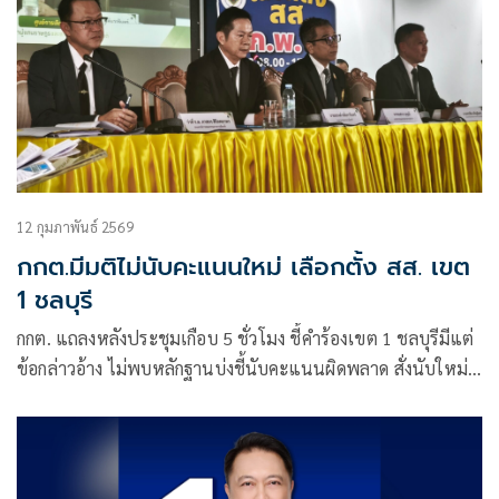
12 กุมภาพันธ์ 2569
กกต.มีมติไม่นับคะแนนใหม่ เลือกตั้ง สส. เขต
1 ชลบุรี
กกต. แถลงหลังประชุมเกือบ 5 ชั่วโมง ชี้คำร้องเขต 1 ชลบุรีมีแต่
ข้อกล่าวอ้าง ไม่พบหลักฐานบ่งชี้นับคะแนนผิดพลาด สั่งนับใหม่ที่
มหาวิทยาลัยเทคโนโลยีราชมงคลธัญบุรี ย้ำใช้เวลาไต่สวน 2 วัน
กฎหมายให้ 60 วันรับรอง ส.ส. ไม่ได้ล่าช้า พร้อมยืนหยัดทำตาม
หลัก