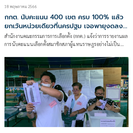
18 พฤษภาคม 2566
กกต. นับคะแนน 400 เขต ครบ 100% แล้ว
ยกเว้นหน่วยเดียวที่นครปฐม เจอพายุงดลง
คะแนน
สำนักงานคณะกรรมการ​การ​เลือกตั้ง​ (กกต.)​ แจ้งว่าการรายงานผล
การนับคะแนนเลือกตั้งสมาชิกสภาผู้แทนราษฎรอย่างไม่เป็น
ทางการ ผ่านทางเว็ปไซต์ www.ectreport.com ได้ดำเนินการ
ครบตามที่กำหนดแล้ว และการนับคะแนนเลือกตั้ง ส.ส. จำนวน
400 เขตเลือกตั้งเสร็จสิ้นแล้ว