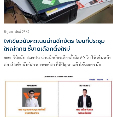
8 กุมภาพันธ์ 2569
ไฟเขียวนับคะแนนน่านฉีกบัตร โยนที่ประชุม
ใหญ่กกต.ชี้ขาดเลือกตั้งใหม่
กกต. วินิจฉัย ปมกปน.น่านฉีกบัตรเลือกตั้งผิด 69 ใบ ให้เดินหน้า
ต่อ เปิดหีบนับบัตรหากพกบัตรที่มีปัญหาแล้วให้งดการนับ
คะแนนส่งเรื่องถึงกกต. ใหญ่พิจารณาสั่งให้เลือกตั้งใหม่ เร่งสอบ
พะเยาแอบหย่อนบัตร