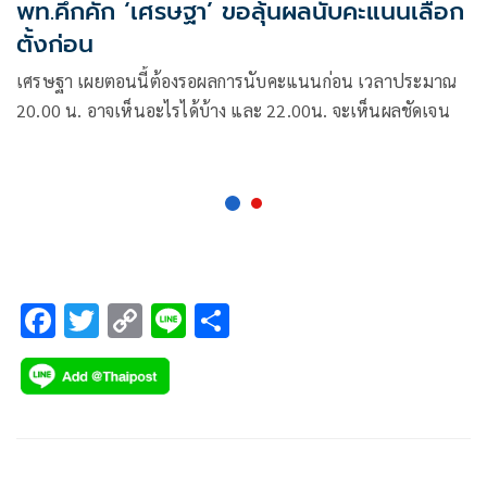
พท.คึกคัก ‘เศรษฐา’ ขอลุ้นผลนับคะแนนเลือก
ตั้งก่อน
เศรษฐา เผยตอนนี้ต้องรอผลการนับคะแนนก่อน เวลาประมาณ
20.00 น. อาจเห็นอะไรได้บ้าง และ 22.00น. จะเห็นผลชัดเจน
F
T
C
Li
S
ac
wi
o
n
h
e
tt
p
e
ar
b
er
y
e
o
Li