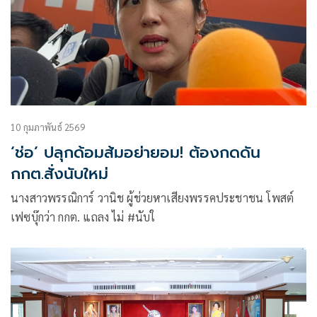
10 กุมภาพันธ์ 2569
‘ช่อ’ ปลุกด้อมส้มอย่ายอม! ต้องกดดัน
กกต.สั่งนับใหม่
นางสาวพรรณิการ์ วานิช ผู้ช่วยหาเสียงพรรคประชาชน โพสต์
เฟซบุ๊กว่า กกต. แถลง ไม่ #นับใ