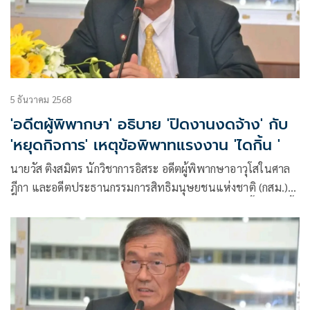
5 ธันวาคม 2568
'อดีตผู้พิพากษา' อธิบาย 'ปิดงานงดจ้าง' กับ
'หยุดกิจการ' เหตุข้อพิพาทแรงงาน 'ไดกิ้น '
นายวัส ติงสมิตร นักวิชาการอิสระ อดีตผู้พิพากษาอาวุโสในศาล
ฎีกา และอดีตประธานกรรมการสิทธิมนุษยชนแห่งชาติ (กสม.)
โพสต์เฟซบุ๊กในหัวข้อ ปิดงานงดจ้างกับหยุดกิจการ มีเนื้อหาดังนี้