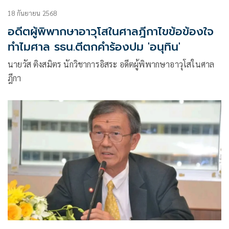
18 กันยายน 2568
อดีตผู้พิพากษาอาวุโสในศาลฎีกาไขข้อข้องใจ
ทำไมศาล รธน.ตีตกคำร้องปม 'อนุทิน'
นายวัส ติงสมิตร นักวิชาการอิสระ อดีตผู้พิพากษาอาวุโสในศาล
ฎีกา