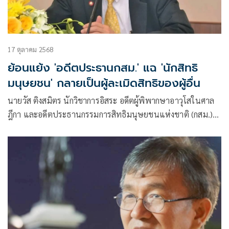
17 ตุลาคม 2568
ย้อนแย้ง 'อดีตประธานกสม.' แฉ 'นักสิทธิ
มนุษยชน' กลายเป็นผู้ละเมิดสิทธิของผู้อื่น
นายวัส ติงสมิตร นักวิชาการอิสระ อดีตผู้พิพากษาอาวุโสในศาล
ฎีกา และอดีตประธานกรรมการสิทธิมนุษยชนแห่งชาติ (กสม.)
โพสต์เฟซบุ๊ก ว่า เมื่อ “นักสิทธิมนุษยชน” กลายเป็นผู้ละเมิด
สิทธิของผู้อื่น?