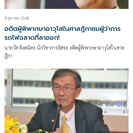
8 ตุลาคม 2568
อดีตผู้พิพากษาอาวุโสในศาลฎีกาชมผู้ว่าการ
รถไฟฉลาดที่ลาออก!
นายวัส ติงสมิตร นักวิชาการอิสระ อดีตผู้พิพากษาอาวุโสในศาล
ฎีกา