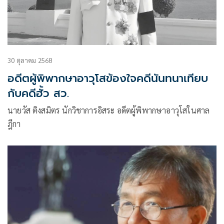
30 ตุลาคม 2568
อดีตผู้พิพากษาอาวุโสข้องใจคดีนันทนาเทียบ
กับคดีฮั้ว สว.
นายวัส ติงสมิตร นักวิชาการอิสระ อดีตผู้พิพากษาอาวุโสในศาล
ฎีกา