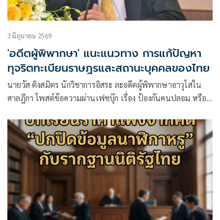
3 มิถุนายน 2569
'อดีตผู้พิพากษา' แนะแนวทาง การแก้ปัญหา
ทุจริตทะเบียนราษฎรและสถานะบุคคลของไทย
นายวัส ติงสมิตร นักวิชาการอิสระ ละอดีตผู้พิพากษาอาวุโสใน
ศาลฎีกา โพสต์ข้อความผ่านเฟซบุ๊ก เรื่อง ป้องกันคนปลอม หรือ
ปฏิเสธคนจริง? โจทย์ท้าทายของไทยในการแก้ปัญหาทุจริต
ทะเบียนราษฎรและสถานะบุคคล มีเนื้อหาดังนี้