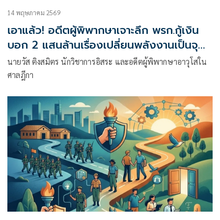
14 พฤษภาคม 2569
เอาแล้ว! อดีตผู้พิพากษาเจาะลึก พรก.กู้เงิน
บอก 2 แสนล้านเรื่องเปลี่ยนพลังงานเป็นจุด
ตาย
นายวัส ติงสมิตร นักวิชาการอิสระ และอดีตผู้พิพากษาอาวุโสใน
ศาลฎีกา