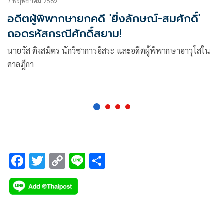
7 พฤษภาคม 2569
อดีตผู้พิพากษายกคดี 'ยิ่งลักษณ์-สมศักดิ์'
ถอดรหัสกรณีศักดิ์สยาม!
นายวัส ติงสมิตร นักวิชาการอิสระ และอดีตผู้พิพากษาอาวุโสใน
ศาลฎีกา
F
T
C
Li
S
ac
wi
o
n
h
e
tt
p
e
ar
b
er
y
e