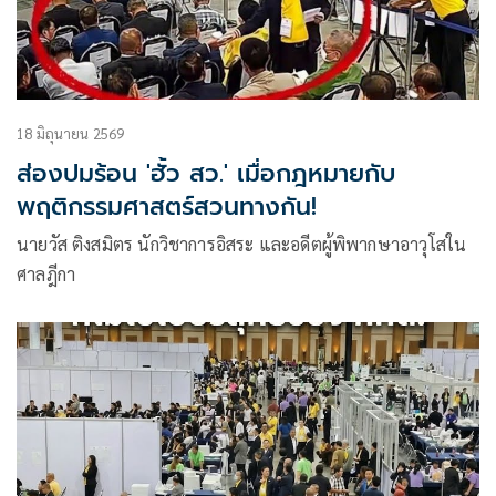
18 มิถุนายน 2569
ส่องปมร้อน 'ฮั้ว สว.' เมื่อกฎหมายกับ
พฤติกรรมศาสตร์สวนทางกัน!
นายวัส ติงสมิตร นักวิชาการอิสระ และอดีตผู้พิพากษาอาวุโสใน
ศาลฎีกา