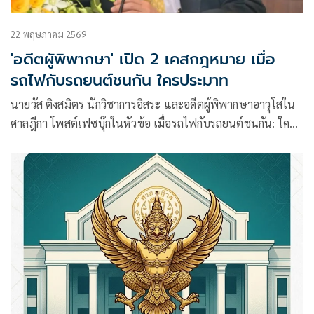
22 พฤษภาคม 2569
'อดีตผูัพิพากษา' เปิด 2 เคสกฎหมาย เมื่อ
รถไฟกับรถยนต์ชนกัน ใครประมาท
นายวัส ติงสมิตร นักวิชาการอิสระ และอดีตผู้พิพากษาอาวุโสใน
ศาลฎีกา โพสต์เฟซบุ๊กในหัวข้อ เมื่อรถไฟกับรถยนต์ชนกัน: ใคร
ประมาท? เปิด 2 เคสกฎหมายที่คนขับรถและผู้โดยสารต้องรู้! มี
เนื้อหาดังนี้