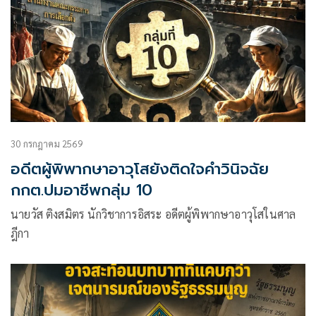
30 กรกฎาคม 2569
อดีตผู้พิพากษาอาวุโสยังติดใจคำวินิจฉัย
กกต.ปมอาชีพกลุ่ม 10
นายวัส ติงสมิตร นักวิชาการอิสระ อดีตผู้พิพากษาอาวุโสในศาล
ฎีกา