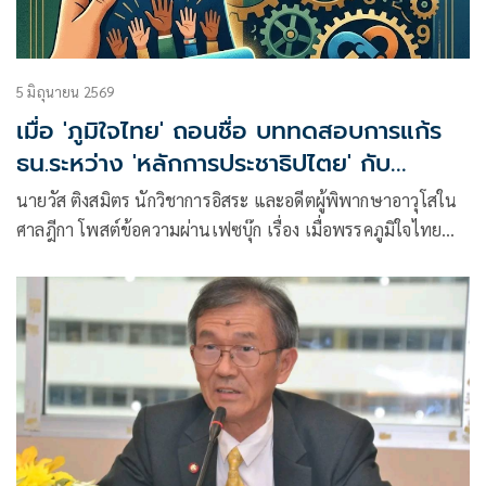
5 มิถุนายน 2569
เมื่อ 'ภูมิใจไทย' ถอนชื่อ บททดสอบการแก้ร
ธน.ระหว่าง 'หลักการประชาธิปไตย' กับ
'สมการการเมือง'
นายวัส ติงสมิตร นักวิชาการอิสระ และอดีตผู้พิพากษาอาวุโสใน
ศาลฎีกา โพสต์ข้อความผ่านเฟซบุ๊ก เรื่อง เมื่อพรรคภูมิใจไทย
ถอนชื่อ : บททดสอบการแก้รัฐธรรมนูญระหว่าง “หลักการ
ประชาธิปไตย” กับ “สมการการเมือง” มีเนื้อหาดังนี้