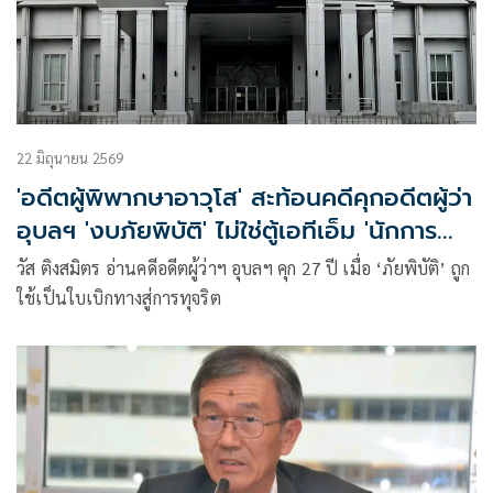
22 มิถุนายน 2569
'อดีตผู้พิพากษาอาวุโส' สะท้อนคดีคุกอดีตผู้ว่า
อุบลฯ 'งบภัยพิบัติ' ไม่ใช่ตู้เอทีเอ็ม 'นักการ
เมือง-ขรก.'
วัส ติงสมิตร อ่านคดีอดีตผู้ว่าฯ อุบลฯ คุก 27 ปี เมื่อ ‘ภัยพิบัติ’ ถูก
ใช้เป็นใบเบิกทางสู่การทุจริต