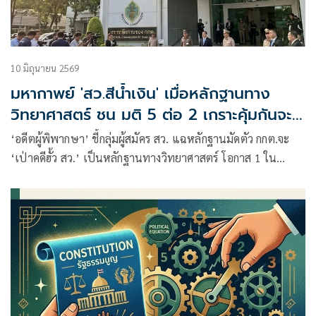
10 มิถุนายน 2569
มหากาพย์ 'สว.สีน้ำเงิน' เมื่อหลักฐานทาง
วิทยาศาสตร์ ชน มติ 5 ต่อ 2 เกราะคุ้มกันจะ
ทะลุ หรือคุกคลองเปรมจะเปิด
‘อดีตผู้พิพากษา’ ชี้กลุ่มผู้สมัคร สว. แฉหลักฐานมัดตัว กกต.จะ
‘เป่าคดีฮั้ว สว.’ เป็นหลักฐานทางวิทยาศาสตร์ โอกาส 1 ใน
5,567 ล้านล้านล้าน 2 คนจะเขียนโพยฃตรงกัน ปิดประตูความ
บังเอิญ หาก กกต. มีมติ 5 ต่อ 2 ‘ไม่มีมูล’ เข้าข่ายมาตรา 157
เต็มๆ กลายเป็น’ใบเสร็จรับเงินคุก’