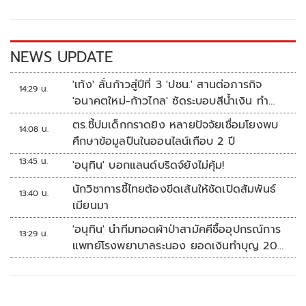
o
Li
o
n
k
k
NEWS UPDATE
'เท้ง' ลั่นก้าวสู่ปีที่ 3 'ปชน.' สานต่อภารกิจ
14:29 น.
'อนาคตใหม่-ก้าวไกล' ซัดระบอบสีน้ำเงิน ทำ
หลักนิติรัฐ-นิติธรรมสั่นคลอน
ตร.ชี้ปมเด็กกราดยิง หลายปัจจัยเชื่อมโยงพบ
14:08 น.
ศึกษาข้อมูลปืนในออนไลน์เกือบ 2 ปี
13:45 น.
'อนุทิน' บอกแลนด์บริดจ์ยังไม่คุ้ม!
นักวิชาการชี้ไทยต้องขีดเส้นให้ชัดเปิดสัมพันธ์
13:40 น.
เมียนมา
'อนุทิน' นำทีมทอดผ้าป่าสามัคคีซื้ออุปกรณ์การ
13:29 น.
แพทย์โรงพยาบาลระนอง ยอดเงินทำบุญ 20
ล้านบาท