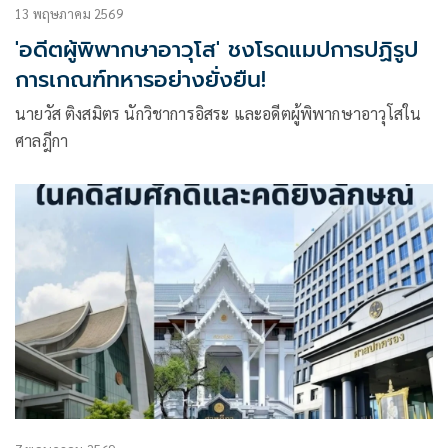
13 พฤษภาคม 2569
'อดีตผู้พิพากษาอาวุโส' ชงโรดแมปการปฏิรูป
การเกณฑ์ทหารอย่างยั่งยืน!
นายวัส ติงสมิตร นักวิชาการอิสระ และอดีตผู้พิพากษาอาวุโสใน
ศาลฎีกา