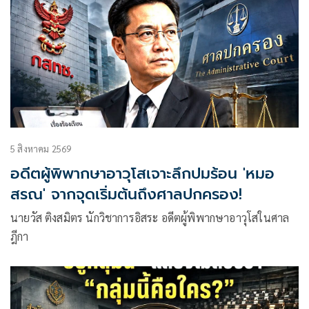
5 สิงหาคม 2569
อดีตผู้พิพากษาอาวุโสเจาะลึกปมร้อน 'หมอ
สรณ' จากจุดเริ่มต้นถึงศาลปกครอง!
นายวัส ติงสมิตร นักวิชาการอิสระ อดีตผู้พิพากษาอาวุโสในศาล
ฎีกา