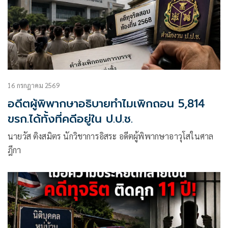
16 กรกฎาคม 2569
อดีตผู้พิพากษาอธิบายทำไมเพิกถอน 5,814
ขรก.ได้ทั้งที่คดีอยู่ใน ป.ป.ช.
นายวัส ติงสมิตร นักวิชาการอิสระ อดีตผู้พิพากษาอาวุโสในศาล
ฎีกา