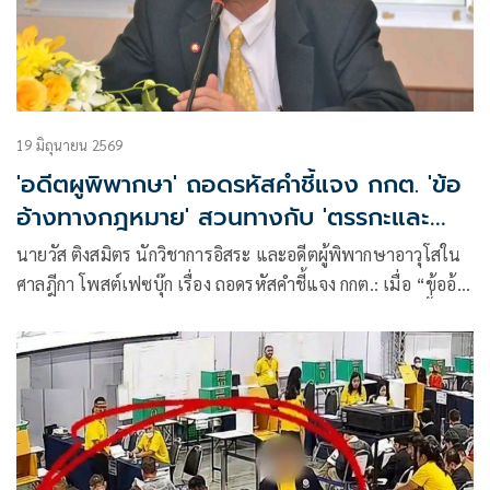
19 มิถุนายน 2569
'อดีตผูพิพากษา' ถอดรหัสคำชี้แจง กกต. 'ข้อ
อ้างทางกฎหมาย' สวนทางกับ 'ตรรกะและ
ความโปร่งใส'
นายวัส ติงสมิตร นักวิชาการอิสระ และอดีตผู้พิพากษาอาวุโสใน
ศาลฎีกา โพสต์เฟซบุ๊ก เรื่อง ถอดรหัสคำชี้แจง กกต.: เมื่อ “ข้ออ้าง
ทางกฎหมาย” สวนทางกับ “ตรรกะและความโปร่งใส” มีเนื้่อหา
ดังนี้