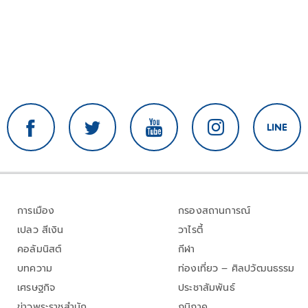
การเมือง
กรองสถานการณ์
เปลว สีเงิน
วาไรตี้
คอลัมนิสต์
กีฬา
บทความ
ท่องเที่ยว – ศิลปวัฒนธรรม
เศรษฐกิจ
ประชาสัมพันธ์
ข่าวพระราชสำนัก
ภูมิภาค