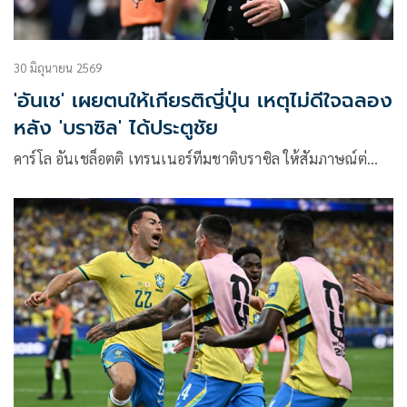
30 มิถุนายน 2569
'อันเช' เผยตนให้เกียรติญี่ปุ่น เหตุไม่ดีใจฉลอง
หลัง 'บราซิล' ได้ประตูชัย
คาร์โล อันเชล็อตติ เทรนเนอร์ทีมชาติบราซิล ให้สัมภาษณ์ต่…