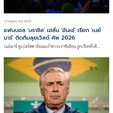
19 พฤษภาคม 2569
แฟนบอล 'บราซิล' เฮลั่น 'อันเช่' เรียก 'เนย์
มาร์' ติดทีมลุยเวิลด์ คัพ 2026
เนย์มาร์ ซูเปอร์สตาร์จอมเก๋าชาวบราซิเลียน ถูกเรียกตัวติ…