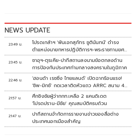
o
Li
o
n
k
k
NEWS UPDATE
โปรดเกล้าฯ 'พันเอกสุภัทร ชูตินันทน์' ดำรง
23:49 น.
ตำแหน่งนายทหารปฏิบัติการฯ-พระราชทานยศ
'พลตรี'
ซาอุฯ-ตุรเคีย-ปากีสถานลงนามข้อตกลงด้าน
23:45 น.
การป้องกันประเทศท่ามกลางสงครามในภูมิภาค
'ฮอนด้า เรซซิ่ง ไทยแลนด์' เปิดฉากร้อนแรง!
22:46 น.
'ชิพ-มิกซ์' กดเวลาติดหัวแถว ARRC สนาม 4
ที่มัลดาลิกา
ศึกชิงชัยผู้ว่ากกท.เหลือ 2 แคนดิเดต
21:57 น.
'โปรดปราน-มีชัย' คุณสมบัติครบถ้วน
ปากีสถานจำกัดการรายงานข่าวของสื่อต่าง
21:47 น.
ประเทศนอกเมืองสำคัญ