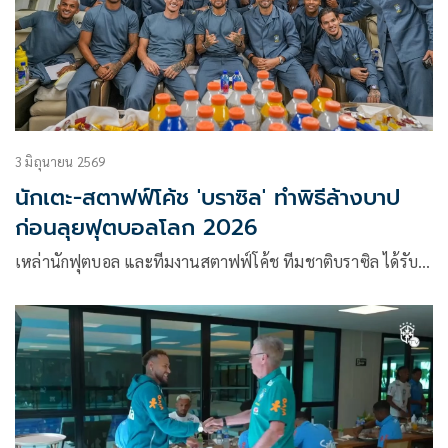
3 มิถุนายน 2569
นักเตะ-สตาฟฟ์โค้ช 'บราซิล' ทำพิธีล้างบาป
ก่อนลุยฟุตบอลโลก 2026
เหล่านักฟุตบอล และทีมงานสตาฟฟ์โค้ช ทีมชาติบราซิล ได้รับ…