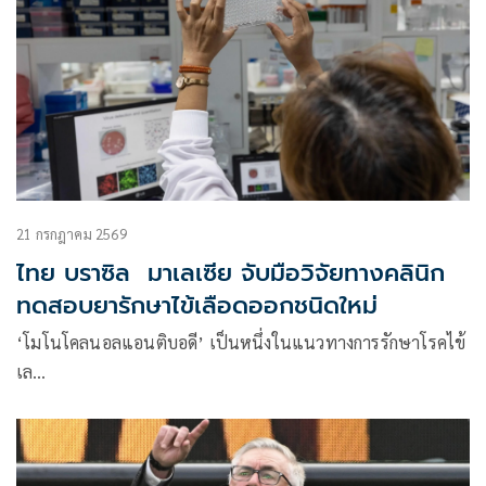
21 กรกฎาคม 2569
ไทย บราซิล มาเลเซีย จับมือวิจัยทางคลินิก
ทดสอบยารักษาไข้เลือดออกชนิดใหม่
‘โมโนโคลนอลแอนติบอดี’ เป็นหนึ่งในแนวทางการรักษาโรคไข้
เล…