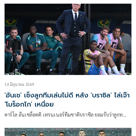
14 มิถุนายน 2569
'อันเช' เซ็งลูกทีมเล่นไม่ดี หลัง 'บราซิล' ไล่เจ๊า
'โมร็อกโก' เหนื่อย
คาร์โล อันเชล็อตติ เทรนเนอร์ทีมชาติบราซิล ยอมรับว่าลูกท…