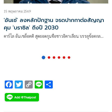
15 พฤษภาคม 2569
'อันเช่' ลงหลักปักฐาน จรดปากกาต่อสัญญา
คุม 'บราซิล' ถึงปี 2030
คาร์โล อันเชล็อตติ สุดยอดกุนซือชาวอิตาเลียน บรรลุข้อตกล…
F
T
C
Li
S
ac
wi
o
n
h
e
tt
p
e
ar
b
er
y
e