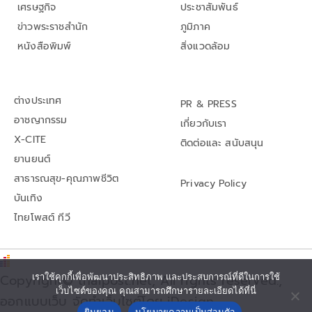
เศรษฐกิจ
ประชาสัมพันธ์
ข่าวพระราชสำนัก
ภูมิภาค
หนังสือพิมพ์
สิ่งแวดล้อม
ต่างประเทศ
PR & PRESS
อาชญากรรม
เกี่ยวกับเรา
X-CITE
ติดต่อและ สนับสนุน
ยานยนต์
สาธารณสุข-คุณภาพชีวิต
Privacy Policy
บันเทิง
ไทยโพสต์ ทีวี
Copyright© thaipost.net, All rights reserved.,
เราใช้คุกกี้เพื่อพัฒนาประสิทธิภาพ และประสบการณ์ที่ดีในการใช้
เว็บไซต์ของคุณ คุณสามารถศึกษารายละเอียดได้ที่นี่
ออกแบบเว็บ จัดทำเว็บไซต์โดย iDesign
ยินยอม
นโยบายความเป็นส่วนตัว