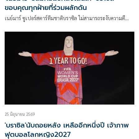
ขอบคุณทุกฝ่ายที่ร่วมผลักดัน
เนย์มาร์ ซูเปอร์สตาร์ทีมชาติบราซิล ไม่สามารถระงับความตื…
25 มิถุนายน 2569
'บราซิล'นับถอยหลัง เหลืออีกหนึ่งปี เจ้าภาพ
ฟุตบอลโลกหญิง2027