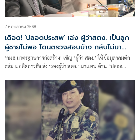
7 พฤษภาคม 2568
เดือด! 'ปลอดประสพ' เฉ่ง ผู้ว่าสตง. เป็นลูก
ผู้ชายไม่พอ โดนตรวจสอบบ้าง กลับไม่มา
ชี้แจง กมธ.ฯ
‘กมธ.มาตรฐานการก่อสร้าง’ เชิญ ‘ผู้ว่า สตง.’ ให้ข้อมูลกลมตึก
ถล่ม แต่ติดภารกิจ ส่ง ‘รองผู้ว่า สตง.’ มาแทน ด้าน ‘ปลอด
ประสพ’ สอนในฐานะที่อายุมากกว่า เป็นลูกผู้ชายไม่พอ ต้องมี
ความรับผิดชอบมากกว่านี้ ชี้ ควรลุกขึ้นยืนอย่างกล้าหาญ