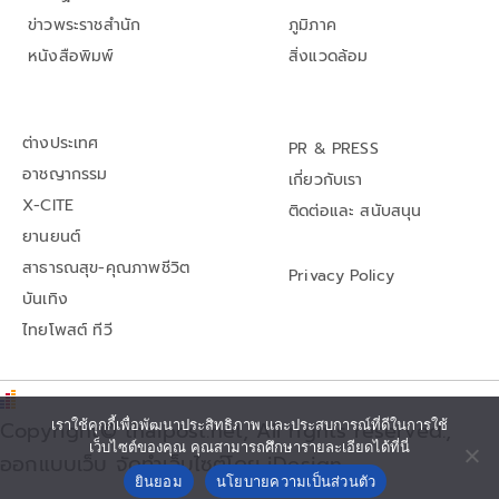
ข่าวพระราชสำนัก
ภูมิภาค
หนังสือพิมพ์
สิ่งแวดล้อม
ต่างประเทศ
PR & PRESS
อาชญากรรม
เกี่ยวกับเรา
X-CITE
ติดต่อและ สนับสนุน
ยานยนต์
สาธารณสุข-คุณภาพชีวิต
Privacy Policy
บันเทิง
ไทยโพสต์ ทีวี
Copyright© thaipost.net, All rights reserved.,
เราใช้คุกกี้เพื่อพัฒนาประสิทธิภาพ และประสบการณ์ที่ดีในการใช้
เว็บไซต์ของคุณ คุณสามารถศึกษารายละเอียดได้ที่นี่
ออกแบบเว็บ จัดทำเว็บไซต์โดย iDesign
ยินยอม
นโยบายความเป็นส่วนตัว