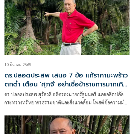
10 มีนาคม 2569
ดร.ปลอดประสพ เสนอ 7 ข้อ แก้ราคามะพร้าว
ตกต่ำ เตือน 'ศุภจี' อย่าเชื่อข้าราชการมากเกิน
ไป
ดร.ปลอดประสพ สุรัสวดี อดีตรองนายกรัฐมนตรี และอดีตปลัด
กระทรวงทรัพยากรธรรมชาติและสิ่งแวดล้อม โพสต์ข้อความผ่าน
เฟซบุ๊กว่า ล้งจีน หรือด้วงจีนที่กินมะพร้าวน้ำหอมไทย