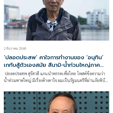
2 ธันวาคม 2568
‘ปลอดประสพ’ คาใจการทำงานของ ‘อนุทิน’
เกทับสู้ตัวเองสมัย สึนามิ-น้ำท่วมใหญ่ภาค
กลางไม่ได้
ปลอดประสพ สุรัสวดี แกนนำพรรคเพื่อไทย โพสต์ข้อความว่า
น้ำท่วมหาดใหญ่ มีเรื่องค้างคาใจ ผมเป็นรัฐมนตรีที่ผ่านภัยพิบัติ
ใหญ่ที่แสนวิ