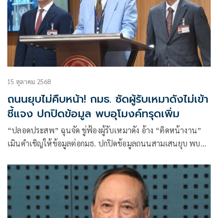
15 ตุลาคม 2568
ถนนยุบไม่คืบหน้า! กมธ. ซัดผู้รับเหมาดังไม่เข้า
ชี้แจง ปกปิดข้อมูล พบอุโมงค์ทรุดเพิ่ม
“ปลอดประสพ” ฉุนจัด ขู่ฟ้องผู้รับเหมาดัง อ้าง “ติดหน้างาน”
เมินคำเชิญให้ข้อมูลต่อกมธ. ปกปิดข้อมูลถนนสามเสนยุบ พบ
อุโมงค์แตกทรุดเพิ่ม 25 เมตร เตือนประชาชนเลี่ยงเส้นทาง