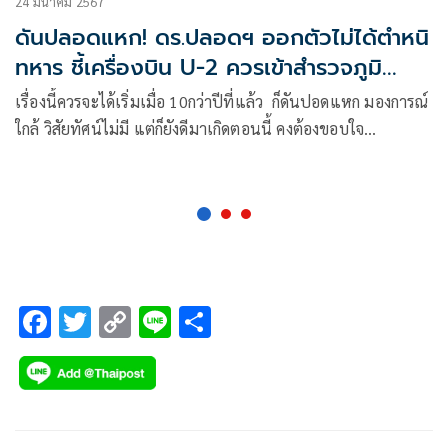
24 มีนาคม 2567
ดันปลอดแหก! ดร.ปลอดฯ ออกตัวไม่ได้ตำหนิ
ทหาร ชี้เครื่องบิน U-2 ควรเข้าสำรวจภูมิ
อากาศ 10 ปีที่แล้ว
เรื่องนี้ควรจะได้เริ่มเมื่อ 10กว่าปีที่แล้ว ก็ดันปอดแหก มองการณ์
ใกล้ วิสัยทัศน์ไม่มี แต่ก็ยังดีมาเกิดตอนนี้ คงต้องขอบใจ
รมต.กลาโหม (พลเรือน)
F
T
C
Li
S
ac
wi
o
n
h
e
tt
p
e
ar
b
er
y
e