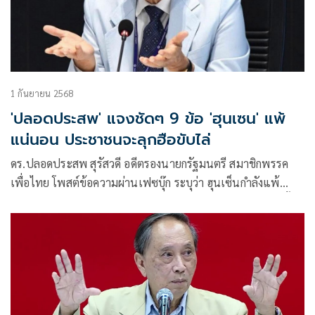
1 กันยายน 2568
'ปลอดประสพ' แจงชัดๆ 9 ข้อ 'ฮุนเซน' แพ้
แน่นอน ประชาชนจะลุกฮือขับไล่
ดร.ปลอดประสพ สุรัสวดี อดีตรองนายกรัฐมนตรี สมาชิกพรรค
เพื่อไทย โพสต์ข้อความผ่านเฟซบุ๊ก ระบุว่า ฮุนเซ็นกำลังแพ้
แน่นอน เพราะความหุนหัน พลันแล่น ความบ้าอำนาจไม่จบสิ้น
ประกอบกับความชั่วร้ายที่สิงสถิตย์อยู่ในตัวเอง ฮุนเซ็นแพ้อย่าง
แน่นอน