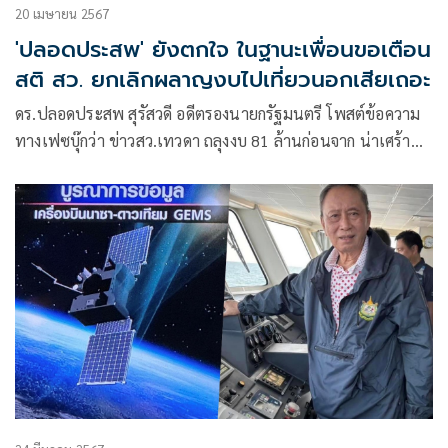
20 เมษายน 2567
'ปลอดประสพ' ยังตกใจ ในฐานะเพื่อนขอเตือน
สติ สว. ยกเลิกผลาญงบไปเที่ยวนอกเสียเถอะ
ดร.ปลอดประสพ สุรัสวดี อดีตรองนายกรัฐมนตรี โพสต์ข้อความ
ทางเฟซบุ๊กว่า ข่าวสว.เทวดา ถลุงงบ 81 ล้านก่อนจาก น่าเศร้า
แบบไทยๆ เสียงวิจารณ์รังเกียจกันทั่วเมือง