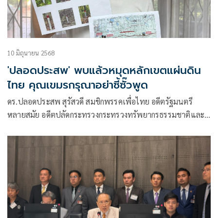
10 มิถุนายน 2568
'ปลอดประสพ' พบแล้วหมุดหลักเขตแผ่นดิน
ไทย คุณเขมรกรุณาอย่าซี้ซั๊วพูด
ดร.ปลอดประสพ สุรัสวดี สมชิกพรรคเพื่อไทย อดีตรัฐมนตรี
หลายสมัย อดีตปลัดกระทรวงกระทรวงทรัพยากรธรรมชาติและ
สิ่งแวดล้อม โพสต์