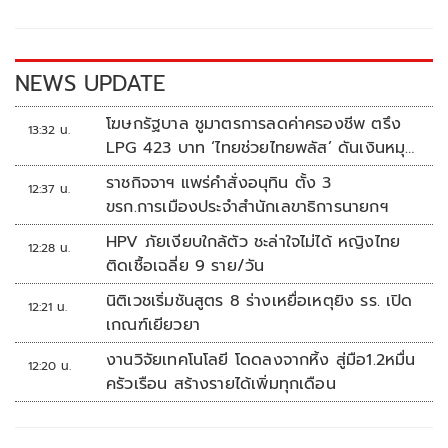
o
Li
o
n
k
k
NEWS UPDATE
โฆษกรัฐบาล ชูมาตรการลดค่าครองชีพ ตรึง
13:32 น.
LPG 423 บาท ‘ไทยช่วยไทยพลัส’ ดันเงินหมุน
แสนล้าน
ราชกิจจาฯ แพร่คำสั่งอนุทิน ตั้ง 3
12:37 น.
ขรก.การเมืองประจำสำนักเลขาธิการนายกฯ
HPV ภัยเงียบใกล้ตัว ชะล่าใจไม่ได้ หญิงไทย
12:28 น.
ติดเชื้อเฉลี่ย 9 ราย/วัน
นิติเวชเริ่มชันสูตร 8 ร่างเหยื่อเหตุยิง รร. เปิด
12:21 น.
เกณฑ์เยียวยา
งานวิจัยเทคโนโลยี โดดลงจากหิ้ง สู่มือ1.2หมื่น
12:20 น.
ครัวเรือน สร้างรายได้เพิ่มทุกเดือน