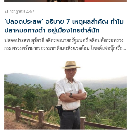
21 กรกฎาคม 2567
‘ปลอดประสพ’ อธิบาย 7 เหตุผลสำคัญ ทำไม
ปลาหมอคางดำ อยู่เมืองไทยซ่าส์นัก
ปลอดประสพ สุรัสวดี อดีตรองนายกรัฐมนตรี อดีตปลัดกระทรวง
กระทรวงทรัพยากรธรรมชาติและสิ่งแวดล้อม โพสต์เฟซบุ๊กเรื่อง
‘ปลาหมอคางดำ อยู่เมืองไทยทำไมซ่าส์นัก’