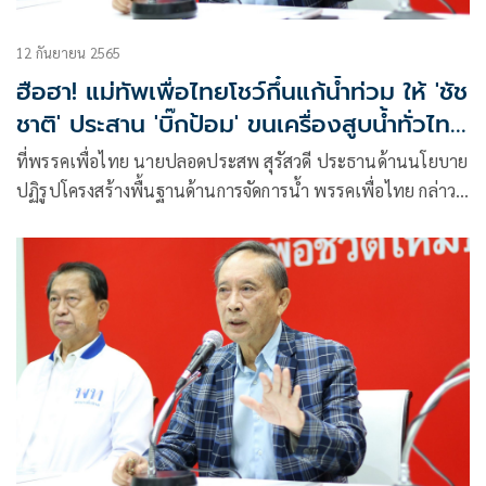
12 กันยายน 2565
ฮือฮา! แม่ทัพเพื่อไทยโชว์กึ๋นแก้น้ำท่วม ให้ 'ชัช
ชาติ' ประสาน 'บิ๊กป้อม' ขนเครื่องสูบน้ำทั่วไทย
เข้ากทม.
ที่พรรคเพื่อไทย นายปลอดประสพ สุรัสวดี ประธานด้านนโยบาย
ปฏิรูปโครงสร้างพื้นฐานด้านการจัดการน้ำ พรรคเพื่อไทย กล่าว
ว่า สถานการณ์