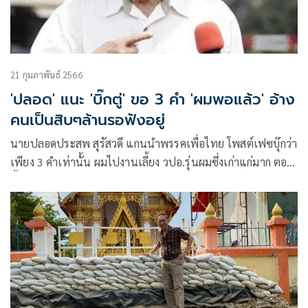
21 กุมภาพันธ์ 2566
'ปลอด' แนะ 'บิ๊กตู่' ขอ 3 คำ 'ผมพอแล้ว' อ้าง
คนเป็นสิบๆล้านรอฟังอยู่
นายปลอดประสพ สุรัสวดี แกนนำพรรคเพื่อไทย โพสต์เฟซบุ๊กว่า
เพียง 3 คำเท่านั้น ผมไปงานเลี้ยง วปอ.รุ่นผมซึ่งเก่าแก่มาก ตอน
นี้เหลือครึ่งเดียว