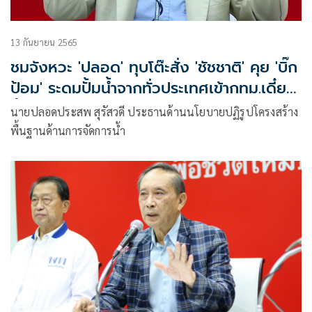
13 กันยายน 2565
ชมจังหวะ 'ปลอด' ทุบโต๊ะสั่ง 'ชัชชาติ' คุย 'บิ๊ก
ป้อม' ระดมปั้มน้ำจากทั่วประเทศเข้ากทม.เดี๋ยว
นี้!
นายปลอดประสพ สุรัสวดี ประธานด้านนโยบายปฏิรูปโครงสร้าง
พื้นฐานด้านการจัดการน้ำ