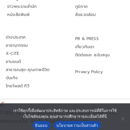
ข่าวพระราชสำนัก
ภูมิภาค
หนังสือพิมพ์
สิ่งแวดล้อม
ต่างประเทศ
PR & PRESS
อาชญากรรม
เกี่ยวกับเรา
X-CITE
ติดต่อและ สนับสนุน
ยานยนต์
สาธารณสุข-คุณภาพชีวิต
Privacy Policy
บันเทิง
ไทยโพสต์ ทีวี
Copyright© thaipost.net, All rights reserved.,
เราใช้คุกกี้เพื่อพัฒนาประสิทธิภาพ และประสบการณ์ที่ดีในการใช้
เว็บไซต์ของคุณ คุณสามารถศึกษารายละเอียดได้ที่นี่
ออกแบบเว็บ จัดทำเว็บไซต์โดย iDesign
ยินยอม
นโยบายความเป็นส่วนตัว