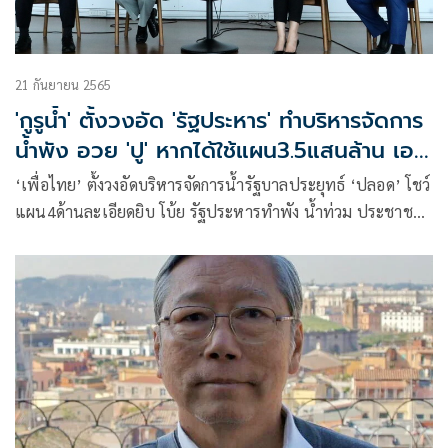
21 กันยายน 2565
'กูรูน้ำ' ตั้งวงอัด 'รัฐประหาร' ทำบริหารจัดการ
น้ำพัง อวย 'ปู' หากได้ใช้แผน3.5แสนล้าน เอา
อยู่!
‘เพื่อไทย’ ตั้งวงอัดบริหารจัดการน้ำรัฐบาลประยุทธ์ ‘ปลอด’ โชว์
แผน4ด้านละเอียดยิบ โบ้ย รัฐประหารทำพัง น้ำท่วม ประชาชน
เดือดร้อน หวนอดีตอวย ‘ปู’ หากได้ใช้แผนจัดการน้ำ3.5แสน
ล้าน วันนี้ไม่มี น้ำท่วม น้ำแล้ง