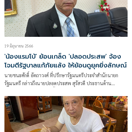
19 มิถุนายน 2566
'น้องแรมโบ้' ย้อนเกล็ด 'ปลอดประสพ' จ้อง
โจมตีรัฐบาลแก้ภัยแล้ง ให้ย้อนดูยุคยิ่งลักษณ์
นายชนะศักดิ์ อัตถาวงศ์ ที่ปรึกษารัฐมนตรีประจำสำนักนายก
รัฐมนตรี กล่าวถึงนายปลอดประสพ สุรัสวดี ประธานด้าน
นโยบายปฏิรูปโครงสร้างพื้นฐานด้านการจัดการน้ำ พรรคเพื่อ
ไทยออกมาจี้รัฐบาลหยุดเกียร์ว่าง