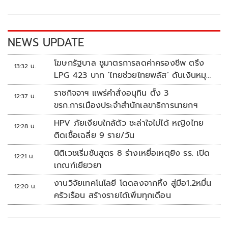
o
Li
o
n
k
k
NEWS UPDATE
โฆษกรัฐบาล ชูมาตรการลดค่าครองชีพ ตรึง
13:32 น.
LPG 423 บาท ‘ไทยช่วยไทยพลัส’ ดันเงินหมุน
แสนล้าน
ราชกิจจาฯ แพร่คำสั่งอนุทิน ตั้ง 3
12:37 น.
ขรก.การเมืองประจำสำนักเลขาธิการนายกฯ
HPV ภัยเงียบใกล้ตัว ชะล่าใจไม่ได้ หญิงไทย
12:28 น.
ติดเชื้อเฉลี่ย 9 ราย/วัน
นิติเวชเริ่มชันสูตร 8 ร่างเหยื่อเหตุยิง รร. เปิด
12:21 น.
เกณฑ์เยียวยา
งานวิจัยเทคโนโลยี โดดลงจากหิ้ง สู่มือ1.2หมื่น
12:20 น.
ครัวเรือน สร้างรายได้เพิ่มทุกเดือน