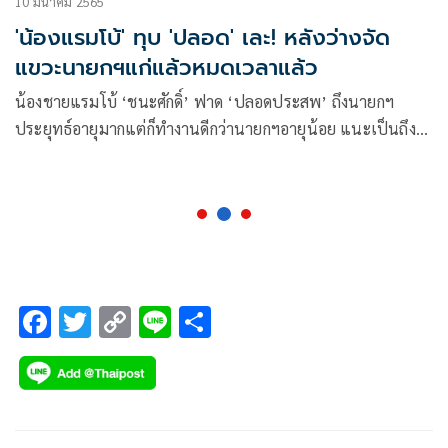
10 มีนาคม 2565
'น้องแรมโบ้' ทุบ 'ปลอด' เละ! หลังว่างจัด
แขวะนายกฯแก่แล้วหมดเวลาแล้ว
น้องชายแรมโบ้ ‘ชนะศักดิ์’ ฟาด ‘ปลอดประสพ’ ถึงนายกฯ
ประยุทธ์อายุมากแต่ก็ทำงานดีกว่านายกฯอายุน้อย แนะเป็นถึง
อดีตรองนายกฯควรสงบปากไว้ไม่ควรโจมตีคนอื่น เป็นแบบอย่าง
ไม่ดีให้คนรุ่นหลัง ไปใช้ชีวิตบั้นปลายเลี้ยงหลานจะดีกว่า
F
T
C
Li
S
ac
wi
o
n
h
e
tt
p
e
ar
b
er
y
e