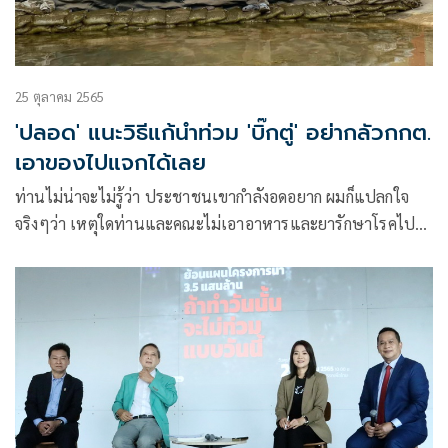
25 ตุลาคม 2565
'ปลอด' แนะวิธีแก้นำท่วม 'บิ๊กตู่' อย่ากลัวกกต.
เอาของไปแจกได้เลย
ท่านไม่น่าจะไม่รู้ว่า ประชาชนเขากำลังอดอยาก ผมก็แปลกใจ
จริงๆว่า เหตุใดท่านและคณะไม่เอาอาหารและยารักษาโรคไป
ช่วยเขา ท่านกลัว กกต.หรือ? ก็ในเมื่อท่านไม่ได้เป็นสมาชิก
พรรคการเมือง ไม่มีตำแหน่งในการบริหาร