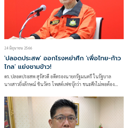
24 มิถุนายน 2566
'ปลอดประสพ' ออกโรงหย่าศึก 'เพื่อไทย-ก้าว
ไกล' แย่งชามข้าว!
ดร.ปลอดประสพ สุรัสวดี อดีตรองนายกรัฐมนตรี ในรัฐบาล
นางสาวยิ่งลักษณ์ ชินวัตร โพสต์เฟซบุ๊กว่า ชนะศึกไม่พอต้อง
ชนะสงครามด้วย