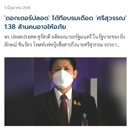
5 มิถุนายน 2565
'ดอกเตอร์ปลอด' ได้ทีอบรมเดือด 'ศรีสุวรรณ'
1.38 ล้านคนอาจให้อภัย
ดร.ปลอดประสพ สุรัสวดี อดีตองนายกรัฐมนตรี ในรัฐบาลของ ยิ่ง
ลักษณ์ ชินวัตร โพสต์เฟซบุ๊กสื่อสารถึงนายศรีสุวรรณ จรรยา
เลขาธิการสมาคมพิทักษ์รัฐธรรมนูญไทย