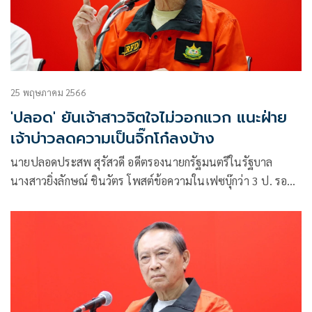
25 พฤษภาคม 2566
'ปลอด' ยันเจ้าสาวจิตใจไม่วอกแวก แนะฝ่าย
เจ้าบ่าวลดความเป็นจิ๊กโก๋ลงบ้าง
นายปลอดประสพ สุรัสวดี อดีตรองนายกรัฐมนตรีในรัฐบาล
นางสาวยิ่งลักษณ์ ชินวัตร โพสต์ข้อความในเฟซบุ๊กว่า 3 ป. รอ
เก้อ