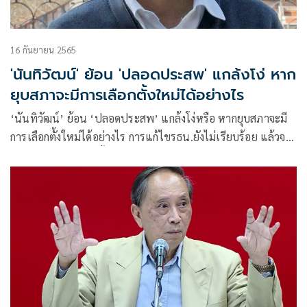
16 กันยายน 2565
'นันทิวัฒน์' ย้อน 'ปลอดประสพ' แกล้งโง่ หาก
ยุบสภาจะมีการเลือกตั้งใหม่ได้อย่างไร
‘นันทิวัฒน์’ ย้อน ‘ปลอดประสพ’ แกล้งโง่หรือ หากยุบสภาจะมี
การเลือกตั้งใหม่ได้อย่างไร การแก้ไขรธน.ยังไม่เรียบร้อย แล้วจะ
ให้ กกต.จัดการเลือกตั้งตามกฎหมายฉบับไหน จะเกิดภาวะ
สุญญากาศ นายกฯรักษาการไปอีกนานเท่าไหร่