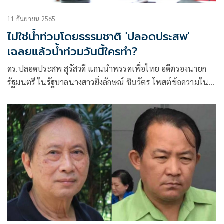
11 กันยายน 2565
ไม่ใช่น้ำท่วมโดยธรรมชาติ 'ปลอดประสพ'
เฉลยแล้วน้ำท่วมวันนี้ใครทำ?
ดร.ปลอดประสพ สุรัสวดี แกนนำพรรคเพื่อไทย อดีตรองนายก
รัฐมนตรี ในรัฐบาลนางสาวยิ่งลักษณ์ ชินวัตร โพสต์ข้อความใน
เฟซบุ๊กเกี่ยวกับน้ำท่วม