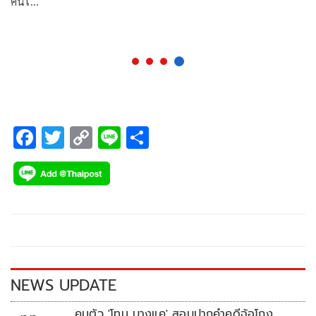
คนใ…
F
T
C
Li
S
ac
wi
o
n
h
e
tt
p
e
ar
b
er
y
e
o
Li
o
n
k
k
NEWS UPDATE
คุมตัว 'โทน บางแค' สอบปากคำคดีฉ้อโกง