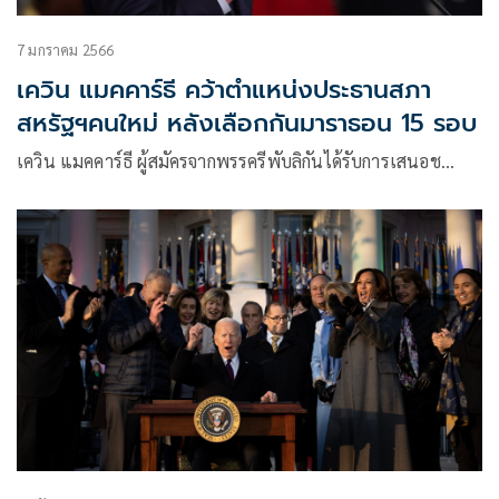
7 มกราคม 2566
เควิน แมคคาร์ธี คว้าตำแหน่งประธานสภา
สหรัฐฯคนใหม่ หลังเลือกกันมาราธอน 15 รอบ
เควิน แมคคาร์ธี ผู้สมัครจากพรรครีพับลิกันได้รับการเสนอช…