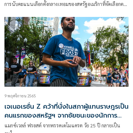
การนับคะแนนเลือกตั้งกลางเทอมของสหรัฐอเมริกาที่จัดเลือกต…
9 พฤศจิกายน 2565
เจเนอเรชั่น Z คว้าที่นั่งในสภาผู้แทนราษฎรเป็น
คนแรกของสหรัฐฯ จากชัยชนะของนักการ
เมืองหนุ่มอายุ 25 ปี
แมกซ์เวลล์ ฟรอสต์ จากพรรคเดโมแครต วัย 25 ปี กลายเป็น