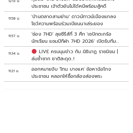
12:13 น.
ประชาชน เจ้าตัวยันไม่ได้หนีพร้อมสู้คดี
'บ้านตลาดสามย่าน' ดาวน์ทาวน์เมืองแกลง
11:58 น.
โชว์ความพร้อมร่วมเบียนนาเล่ระยอง
'ช่อง 7HD' ลุยซีรีส์ที่ 3 ศึก 'เซปักตะกร้อ
11:57 น.
นักเรียน แชมป์กีฬา 7HD 2026' เปิดรับทีม
หญิงครั้งแรก
LIVE ครบมุมข่าว กับ..นิธินาฏ ราชนิยม |
11:34 น.
ล่มซ้ำซาก ชาติสะดุด..!
ออกหมายจับ 'โทน บางแค' ข้อหาฉ้อโกง
11:21 น.
ประชาชน หลอกให้ซื้อกล้องส่องพระ