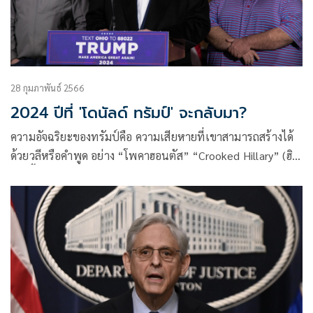
28 กุมภาพันธ์ 2566
2024 ปีที่ 'โดนัลด์ ทรัมป์' จะกลับมา?
ความอัจฉริยะของทรัมป์คือ ความเสียหายที่เขาสามารถสร้างได้
ด้วยวลีหรือคำพูด อย่าง “โพคาฮอนตัส” “Crooked Hillary” (ฮิล
ลารีขี้โกง) หรือ “Low-energy Jeb” (เจ