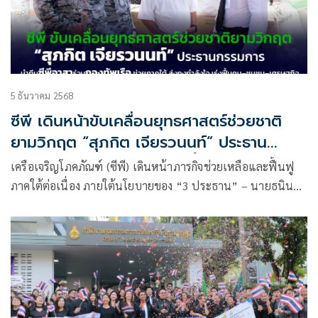
5 ธันวาคม 2568
ซีพี เดินหน้าขับเคลื่อนยุทธศาสตร์ช่วยชาติ
ยามวิกฤต “สุภกิต เจียรวนนท์” ประธาน
กรรมการ นำทัพซีพีอาสาลงพื้นที่หาดใหญ่
เครือเจริญโภคภัณฑ์ (ซีพี) เดินหน้าภารกิจช่วยเหลือและฟื้นฟู
มอบถุงกำลังใจผ่านกองทัพเรือ พร้อมเดิน
ภาคใต้ต่อเนื่อง ภายใต้นโยบายของ “3 ประธาน” – นายธนินท์
หน้า ‘ฟื้นคน-ฟื้นชุมชน-ฟื้นเศรษฐกิจ’ หลังน้ำ
เจียรวนนท์ ประธานอาวุโส นายสุภกิต เจียรวนนท์ ประธาน
ท่วมใต้
กรรมการ และนายศุภชัย เจียรวนนท์ ประธานคณะผู้บริหาร – ที่
ย้ำชัดว่าในยามที่ประเทศเผชิญภัยพิบัติ ซีพีจะต้องเป็นหนึ่งใน
กลไกสำคัญของสังคมไทย โดยใช้ศักยภาพขององค์กรสนับสนุน
ภาครัฐและชุมชนให้ยืนหยัดได้โดยเร็วที่สุด