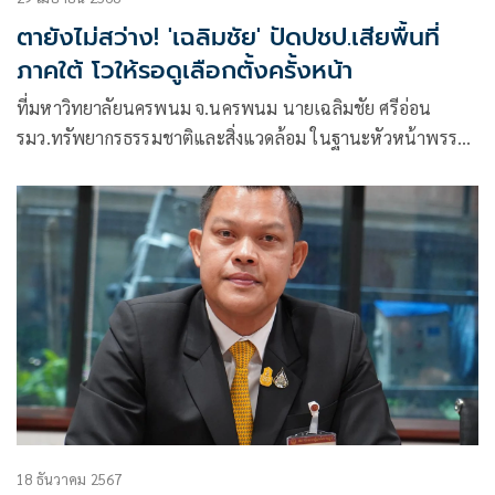
ตายังไม่สว่าง! 'เฉลิมชัย' ปัดปชป.เสียพื้นที่
ภาคใต้ โวให้รอดูเลือกตั้งครั้งหน้า
ที่มหาวิทยาลัยนครพนม จ.นครพนม นายเฉลิมชัย ศรีอ่อน
รมว.ทรัพยากรธรรมชาติและสิ่งแวดล้อม ในฐานะหัวหน้าพรรค
ประชาธิปัตย์
18 ธันวาคม 2567