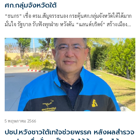
ศก.กลุ่มจังหวัดใต้
“ธนกร” เชื่อ ครม.สัญจรระนอง กระตุ้นศก.กลุ่มจังหวัดใต้ได้มาก
มั่นใจ รัฐบาล รับฟังทุกฝ่าย หวังดัน “แลนด์บริดจ์” สร้างเมือง
ใหม่เป็นฮับโลจิสติกส์ หนุน เปิดระเบียงศก.ใต้ SEC ฉลุย
5 พฤษภาคม 2566
ปชป.หวังชาวใต้เทใจช่วยพรรค หลังผลสำรวจ