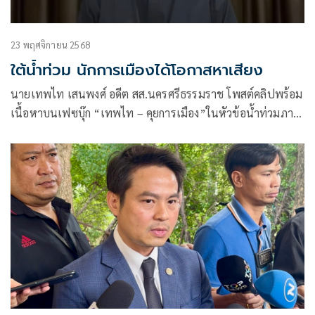
23 พฤศจิกายน 2568
ใต้น้ำท่วม นักการเมืองได้โอกาสหาเสียง
นายเทพไท เสนพงศ์ อดีต สส.นครศรีธรรมราช โพสต์คลิปพร้อม
เนื้อหาบนเฟซบุ๊ก “เทพไท – คุยการเมือง”ในหัวข้อน้ำท่วมภาค
ใต้ โอกาสหาเสียงของนักการเมือง