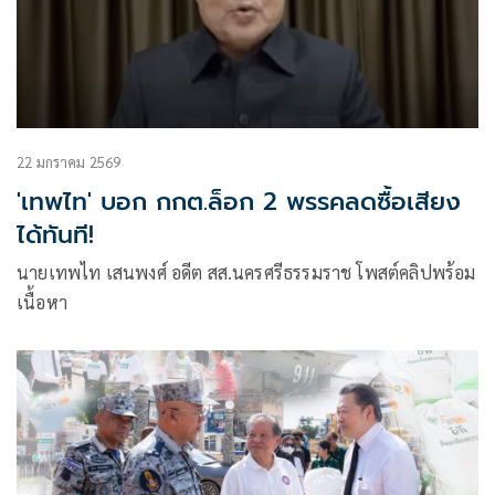
22 มกราคม 2569
'เทพไท' บอก กกต.ล็อก 2 พรรคลดซื้อเสียง
ได้ทันที!
นายเทพไท เสนพงศ์ อดีต สส.นครศรีธรรมราช โพสต์คลิปพร้อม
เนื้อหา