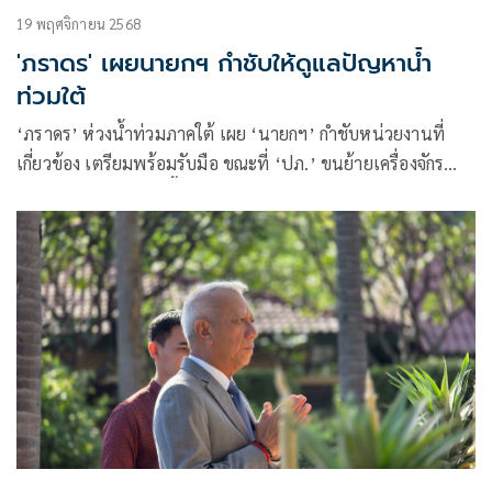
19 พฤศจิกายน 2568
'ภราดร' เผยนายกฯ กำชับให้ดูแลปัญหาน้ำ
ท่วมใต้
‘ภราดร’ ห่วงน้ำท่วมภาคใต้ เผย ‘นายกฯ’ กำชับหน่วยงานที่
เกี่ยวข้อง เตรียมพร้อมรับมือ ขณะที่ ‘ปภ.’ ขนย้ายเครื่องจักร
หนักลงสแตนบายในพื้นที่ มั่นใจระบบ Cell broadcast ย้ำเร่ง
จ่ายเงินเยียวยาไม่ต้องรอน้ำลด