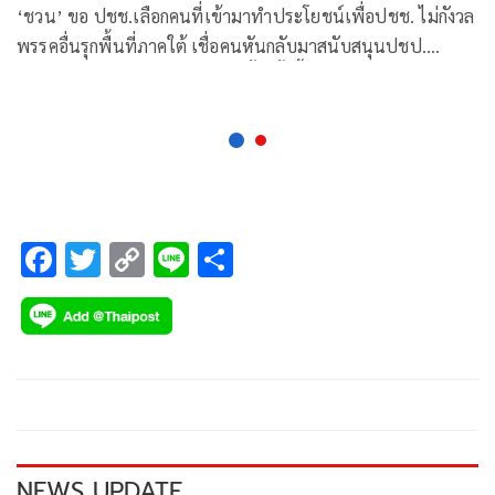
เยอะ
‘ชวน’ ขอ ปชช.เลือกคนที่เข้ามาทำประโยชน์เพื่อปชช. ไม่กังวล
พรรคอื่นรุกพื้นที่ภาคใต้ เชื่อคนหันกลับมาสนับสนุนปชป.
เหมือนเดิม เผยส.ส.บ่นการเลือกตั้งครั้งนี้จะมีการใช้เงินเยอะ ย้ำ
คนซื้อเสียงแล้วไม่โกงหายาก
F
T
C
Li
S
ac
wi
o
n
h
e
tt
p
e
ar
b
er
y
e
o
Li
o
n
k
k
NEWS UPDATE