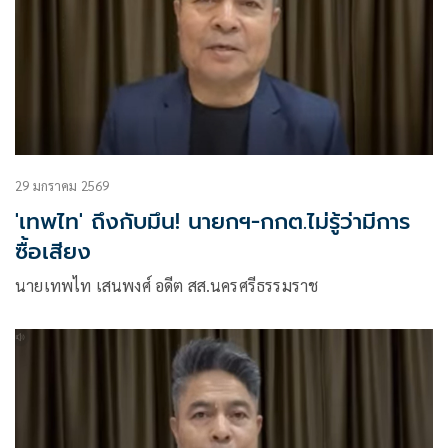
29 มกราคม 2569
'เทพไท' ถึงกับมึน! นายกฯ-กกต.ไม่รู้ว่ามีการ
ซื้อเสียง
นายเทพไท เสนพงศ์ อดีต สส.นครศรีธรรมราช