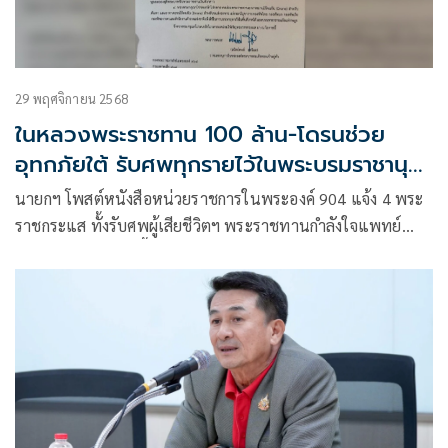
29 พฤศจิกายน 2568
ในหลวงพระราชทาน 100 ล้าน-โดรนช่วย
อุทกภัยใต้ รับศพทุกรายไว้ในพระบรมราชานุ
เคราะห์
นายกฯ โพสต์หนังสือหน่วยราชการในพระองค์ 904 แจ้ง 4 พระ
ราชกระแส ทั้งรับศพผู้เสียชีวิตฯ พระราชทานกำลังใจแพทย์
มอบ 100 ล้านบาทฟื้นฟูรพ.หาดใหญ่ และพระราชทานโดรน
สนับสนุนกองทัพ-ตร. ใช้ในภารกิจช่วยเหลือผู้ประสบภัยภาคใต้