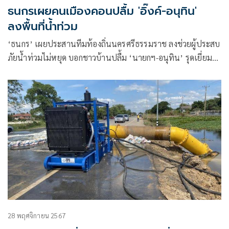
ธนกรเผยคนเมืองคอนปลื้ม 'อิ๊งค์-อนุทิน'
ลงพื้นที่น้ำท่วม
‘ธนกร’ เผยประสานทีมท้องถิ่นนครศรีธรรมราช ลงช่วยผู้ประสบ
ภัยน้ำท่วมไม่หยุด บอกชาวบ้านปลื้ม ‘นายกฯ-อนุทิน’ รุดเยี่ยม
ชาวเมืองคอน-สุราษฎร์ ขณะ ‘พีระพันธุ์-เอกนัฏ’ นำ สส.ลงตาม
สมทบ
28 พฤศจิกายน 2567