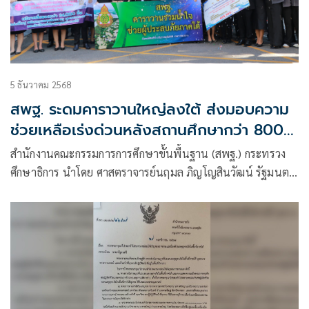
5 ธันวาคม 2568
สพฐ. ระดมคาราวานใหญ่ลงใต้ ส่งมอบความ
ช่วยเหลือเร่งด่วนหลังสถานศึกษากว่า 800
แห่งได้รับผลกระทบจากอุทกภัย ดร.ศักดิ์สิน
สำนักงานคณะกรรมการการศึกษาขั้นพื้นฐาน (สพฐ.) กระทรวง
โรจน์สราญรมย์ หนุนรถบรรทุกเสริมกำลัง
ศึกษาธิการ นำโดย ศาสตราจารย์นฤมล ภิญโญสินวัฒน์ รัฐมนตรี
ขนส่งสิ่งของ ขณะรัฐมนตรีศึกษาธิการย้ำยืน
ว่าการกระทรวงศึกษาธิการ เป็นประธานเปิดกิจกรรม “คาราวาน
เคียงข้างครู-นักเรียนจนกว่าสถานการณ์จะ
ช่วยเหลืออุทกภัยในพื้นที่ภาคใต้ ประจำปี 2568” เพื่อส่งมอบ
ความช่วยเหลือเร่งด่วนให้แก่สถานศึกษา นักเรียน ครู และ
คลี่คลาย.
บุคลากรที่ได้รับผลกระทบจากน้ำท่วมหลายจังหวัดในภาคใต้