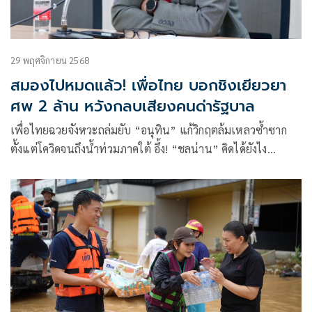
29 พฤศจิกายน 2568
สมองไปหมดแล้ว! เพื่อไทย บอกชิงเยียวยา
ศพ 2 ล้าน หวังกลบเสียงคนด่ารัฐบาล
เพื่อไทยฉวยจังหวะถล่มยับ “อนุทิน” แก้วิกฤตล้มเหลวซ้ำซาก
ตั้งแต่โควิดจนถึงน้ำท่วมภาคใต้ อึ้ง! “ชลน่าน” คิดได้ยังไง
เยียวยาศพละ 2 ล้านบาท หวังกบกระแสวิจารณ์รัฐบาล