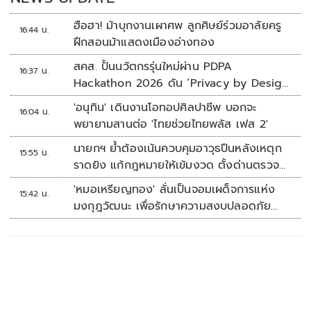
ฮือฮา! ม้าบุกงานเผาศพ ลูกศิษย์ร่วมอาลัยครู
16:44 น.
ฝึกสอนม้าแสดงเมืองอ่างทอง
สคส. ปั้นนวัตกรรุ่นใหม่ผ่าน PDPA
16:37 น.
Hackathon 2026 ดัน ‘Privacy by Design
for all’ สู่โซลูชันคุ้มครองข้อมูลส่วนบุคคลที่
'อนุทิน' เดินงานโอทอปศิลปาชีพ บอกจะ
16:04 น.
ใช้ได้จริง
พยายามสานต่อ 'ไทยช่วยไทยพลัส เฟส 2'
นายกฯ ย้ำต้องเน้นควบคุมอาวุธปืนหลังเหตุก
15:55 น.
ราดยิง แก้กฎหมายให้เข้มงวด ตั้งด่านตรวจ
เพิ่ม
'หมอเหรียญทอง' ลั่นเป็นจอมเผด็จการแห่ง
15:42 น.
มงกุฎวัฒนะ เพื่อรักษาความสงบปลอดภัย
ภายในรพ.