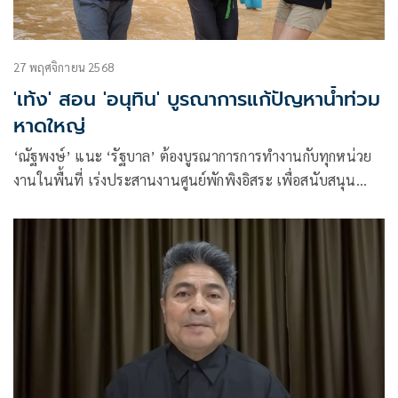
27 พฤศจิกายน 2568
'เท้ง' สอน 'อนุทิน' บูรณาการแก้ปัญหาน้ำท่วม
หาดใหญ่
‘ณัฐพงษ์’ แนะ ‘รัฐบาล’ ต้องบูรณาการการทำงานกับทุกหน่วย
งานในพื้นที่ เร่งประสานงานศูนย์พักพิงอิสระ เพื่อสนับสนุน
ทรัพยากรที่จำเป็น กระจายความช่วยเหลือให้ครบถ้วนด้วย