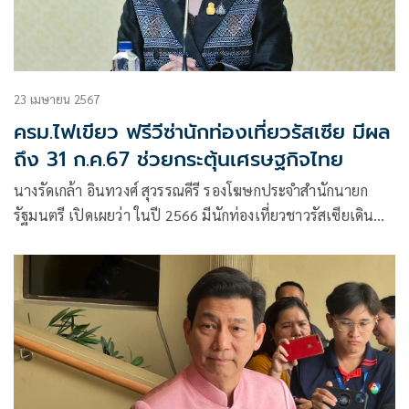
23 เมษายน 2567
ครม.ไฟเขียว ฟรีวีซ่านักท่องเที่ยวรัสเซีย มีผล
ถึง 31 ก.ค.67 ช่วยกระตุ้นเศรษฐกิจไทย
นางรัดเกล้า อินทวงศ์ สุวรรณคีรี รองโฆษกประจำสำนักนายก
รัฐมนตรี เปิดเผยว่า​ ในปี 2566 มีนักท่องเที่ยวชาวรัสเซียเดิน
ทางมาประเทศไทยมากกว่า 1.61 ล้านคนซึ่งมากเป็นอันดับหนึ่ง
ของนักท่องเที่ยวจากภูมิภาคยุโรปและมากเป็น