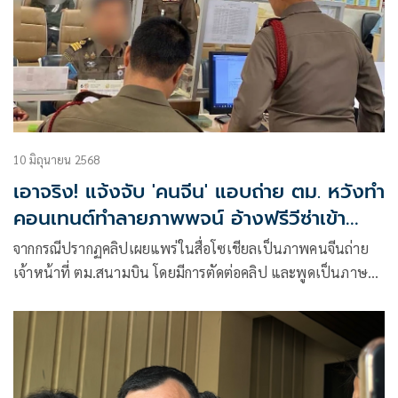
10 มิถุนายน 2568
เอาจริง! แจ้งจับ 'คนจีน' แอบถ่าย ตม. หวังทำ
คอนเทนต์ทำลายภาพพจน์ อ้างฟรีวีซ่าเข้า
เมือง
จากกรณีปรากฏคลิปเผยแพร่ในสื่อโซเชียลเป็นภาพคนจีนถ่าย
เจ้าหน้าที่ ตม.สนามบิน โดยมีการตัดต่อคลิป และพูดเป็นภาษา
จีน โดยแปลคว