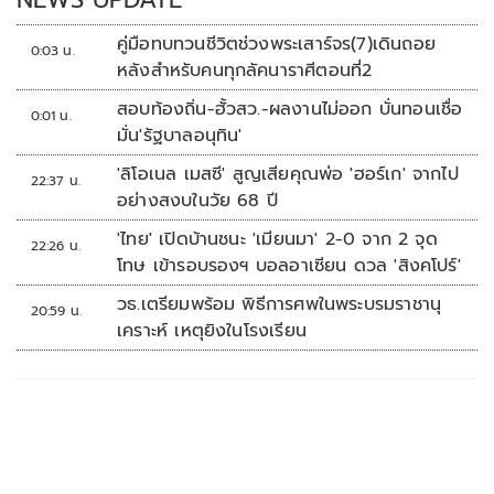
คู่มือทบทวนชีวิตช่วงพระเสาร์จร(7)เดินถอย
0:03 น.
หลังสำหรับคนทุกลัคนาราศีตอนที่2
สอบท้องถิ่น-ฮั้วสว.-ผลงานไม่ออก บั่นทอนเชื่อ
0:01 น.
มั่น'รัฐบาลอนุทิน'
'ลิโอเนล เมสซี' สูญเสียคุณพ่อ 'ฮอร์เก' จากไป
22:37 น.
อย่างสงบในวัย 68 ปี
'ไทย' เปิดบ้านชนะ 'เมียนมา' 2-0 จาก 2 จุด
22:26 น.
โทษ เข้ารอบรองฯ บอลอาเซียน ดวล 'สิงคโปร์'
วธ.เตรียมพร้อม พิธีการศพในพระบรมราชานุ
20:59 น.
เคราะห์ เหตุยิงในโรงเรียน