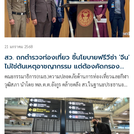
21 มกราคม 2568
สว. ถกตำรวจท่องเที่ยว ชี้นโยบายฟรีวีซ่า 'จีน'
ไม่ใช่ต้นเหตุอาชญากรรม แต่ต้องคัดกรอง
เข้มงวด
คณะกรรมาธิการ(กมธ.)ความปลอดภัยด้านการท่องเที่ยวและกีฬา
วุฒิสภา นำโดย พล.ต.ต.อังกูร คล้ายคลึง สว.ในฐานะประธานอนุ
กรรมาธิการฯ นางประทุม วงศ์สวัสดิ์ สว. ที่ปรึกษา กมธ. และนาย
พิสิษฐ์ อภิวัฒนาพงศ์