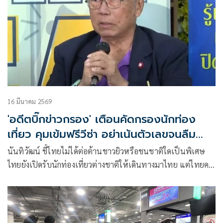
รมว.ดิจิทัลเพื่อเศรษฐกิจและสังคม น.ส.แนน บุณย์ธิดา สมชัย
รมช.
16 มีนาคม 2569
'อดีตบิ๊กข่าวกรอง' เตือนคัดกรองนักท่อง
เที่ยว คุมเข้มฟรีวีซ่า อย่าเน้นตัวเลขจนลืม
ความมั่นคง-ปลอดภัย
นันทิวัฒน์ ชี้ไทยไม่ได้ต่อต้านชาวยิวหรือชนชาติใดเป็นพิเศษ
ไทยยังเปิดรับนักท่องเที่ยวต่างชาติให้เดินทางมาไทย​ แต่ไทยคง
ต้องคัดกรองนักท่องเที่ยว