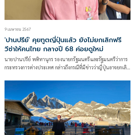
9 เมษายน 2567
'ปานปรีย์' คุยทูตญี่ปุ่นแล้ว ยังไม่ยกเลิกฟรี
วีซ่าให้คนไทย กลางปี 68 ค่อยดูใหม่
นายปานปรีย์ พหิทานุกร รองนายกรัฐมนตรีและรัฐมนตรีว่าการ
กระทรวงการต่างประเทศ กล่าวถึงกรณีที่มีข่าวว่าญี่ปุ่นอาจยกเลิก
ฟรีวีซ่าให้คนไทย หากจำนวน ‘ผีน้อย’ หรือ คนไทยที่อยู่เกินวีซ่า
ยังคงเพิ่มขึ้นว่า หลังมีเรื่องดังกล่าว ตนจึงได้เชิญเอกอัครราชทูต
ญี่ปุ่นประจำประเทศไทยมาพูดคุย