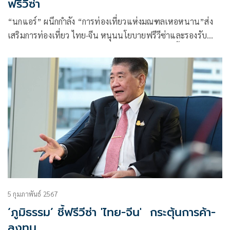
ฟรีวีซ่า
“นกแอร์” ผนึกกำลัง “การท่องเที่ยวแห่งมณฑลเหอหนาน”ส่ง
เสริมการท่องเที่ยว ไทย-จีน หนุนนโยบายฟรีวีซ่าและรองรับ
อัตราการเติบโตธุรกิจท่องเที่ยวที่มีแนวโน้มเพิ่มสูงขึ้น
5 กุมภาพันธ์ 2567
‘ภูมิธรรม’ ชี้ฟรีวีซ่า 'ไทย-จีน' กระตุ้นการค้า-
ลงทุน