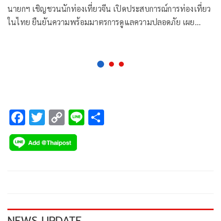
นายกฯ เชิญชวนนักท่องเที่ยวจีน เปิดประสบการณ์การท่องเที่ยว
ในไทย ยืนยันความพร้อมมาตรการดูแลความปลอดภัย เผย
กระแสตอบรับดี ผลจากฟรีวีซ่า
F
T
C
Li
S
ac
wi
o
n
h
e
tt
p
e
ar
b
er
y
e
o
Li
o
n
k
k
NEWS UPDATE