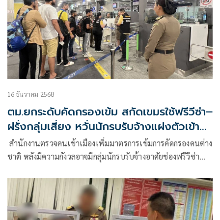
16 ธันวาคม 2568
ตม.ยกระดับคัดกรองเข้ม สกัดเขมรใช้ฟรีวีซ่า–
ฝรั่งกลุ่มเสี่ยง หวั่นนักรบรับจ้างแฝงตัวเข้า
ไทย
สำนักงานตรวจคนเข้าเมืองเพิ่มมาตรการเข้มการคัดกรองคนต่าง
ชาติ หลังมีความกังวลอาจมีกลุ่มนักรบรับจ้างอาศัยช่องฟรีวีซ่า
แฝงตัว