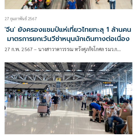
27 กุมภาพันธ์ 2567
'จีน' ยังครองแชมป์แห่เที่ยวไทยทะลุ 1 ล้านคน
มาตรการยกเว้นวีซ่าหนุนนักเดินทางต่อเนื่อง
27 ก.พ. 2567 – นางสาวาดาวรรณ หวังศุภกิจโกศล รมว.ก…