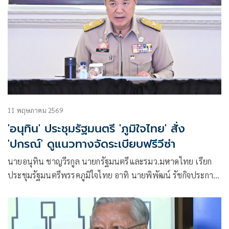
11 พฤษภาคม 2569
'อนุทิน' ประชุมรัฐมนตรี 'ภูมิใจไทย' สั่ง
'ปกรณ์' ดูแนวทางจัดระเบียบฟรีวีซ่า
นายอนุทิน ชาญวีรกูล นายกรัฐมนตรีและรมว.มหาดไทย เรียก
ประชุมรัฐมนตรีพรรคภูมิใจไทย อาทิ นายพิพัฒน์ รัชกิจประการ
รองนายกรัฐมนตรีและรมว.คมนาคม นายเอกนิติ นิติทัณฑ์ประ
ภาศ รองนายกรัฐมนตรีและรมว.คลัง นางศุภจี สุธรรมพันธุ์ รอง
นายกรัฐมนตรีและรมว.พาณิชย์ นายไชยชนก ชิดชอบ