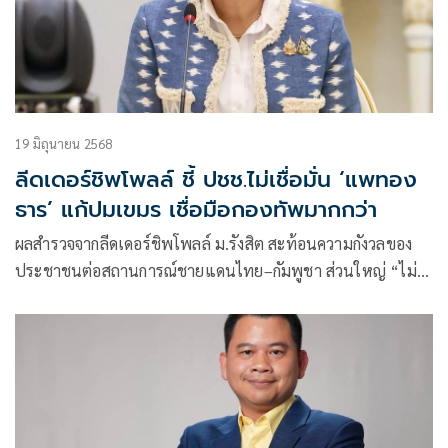
19 มิถุนายน 2568
ลีดเดอร์ชิพโพลล์ ชี้ ปชช.ไม่เชื่อมั่น ‘แพทอง
ธาร’ แก้ปมเขมร เชื่อมือกองทัพมากกว่า
ผลสำรวจจากลีดเดอร์ชิพโพลล์ ม.รังสิต สะท้อนความกังวลของ
ประชาชนต่อสถานการณ์ชายแดนไทย–กัมพูชา ส่วนใหญ่ “ไม่
เชื่อมั่นเลย” ในภาวะผู้นำของนายกฯ แพทองธาร ขณะที่กองทัพ
ไทยกลับได้รับความไว้วางใจสูงกว่าหลายเท่า แนะรัฐบาลเร่งฟื้น
ความชอบธรรมท่ามกลางวิกฤตการเมือง–ความมั่นคง