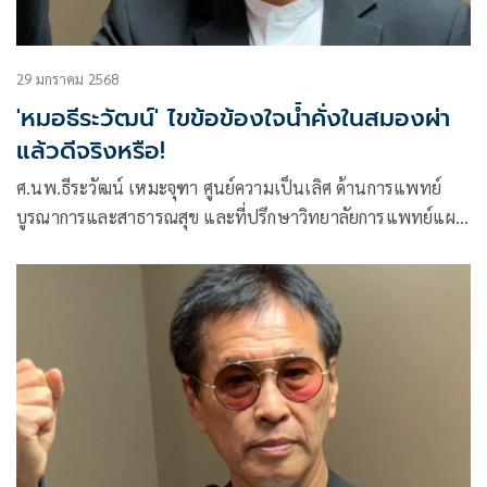
29 มกราคม 2568
'หมอธีระวัฒน์' ไขข้อข้องใจน้ำคั่งในสมองผ่า
แล้วดีจริงหรือ!
ศ.นพ.ธีระวัฒน์ เหมะจุฑา ศูนย์ความเป็นเลิศ ด้านการแพทย์
บูรณาการและสาธารณสุข และที่ปรึกษาวิทยาลัยการแพทย์แผน
ตะวันออก มหาวิทยาลัยรังสิต