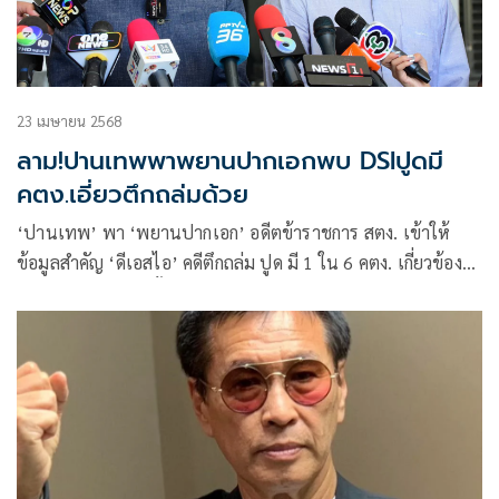
23 เมษายน 2568
ลาม!ปานเทพพาพยานปากเอกพบ DSIปูดมี
คตง.เอี่ยวตึกถล่มด้วย
‘ปานเทพ’ พา ‘พยานปากเอก’ อดีตข้าราชการ สตง. เข้าให้
ข้อมูลสำคัญ ‘ดีเอสไอ’ คดีตึกถล่ม ปูด มี 1 ใน 6 คตง. เกี่ยวข้อง
ไม่ใช่แค่ สตง. เท่านั้น