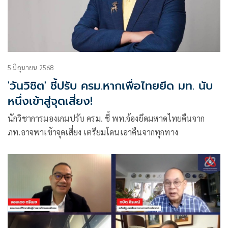
5 มิถุนายน 2568
'วันวิชิต' ชี้ปรับ ครม.หากเพื่อไทยยึด มท. นับ
หนึ่งเข้าสู่จุดเสี่ยง!
นักวิชาการมองเกมปรับ ครม. ชี้ พท.จ้องยึดมหาดไทยคืนจาก
ภท.อาจพาเข้าจุดเสี่ยง เตรียมโดนเอาคืนจากทุกทาง