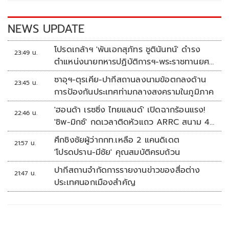
o
n
k
k
NEWS UPDATE
โปรดเกล้าฯ 'พันเอกสุภัทร ชูตินันทน์' ดำรง
23:49 น.
ตำแหน่งนายทหารปฏิบัติการฯ-พระราชทานยศ
'พลตรี'
ซาอุฯ-ตุรเคีย-ปากีสถานลงนามข้อตกลงด้าน
23:45 น.
การป้องกันประเทศท่ามกลางสงครามในภูมิภาค
'ฮอนด้า เรซซิ่ง ไทยแลนด์' เปิดฉากร้อนแรง!
22:46 น.
'ชิพ-มิกซ์' กดเวลาติดหัวแถว ARRC สนาม 4
ที่มัลดาลิกา
ศึกชิงชัยผู้ว่ากกท.เหลือ 2 แคนดิเดต
21:57 น.
'โปรดปราน-มีชัย' คุณสมบัติครบถ้วน
ปากีสถานจำกัดการรายงานข่าวของสื่อต่าง
21:47 น.
ประเทศนอกเมืองสำคัญ