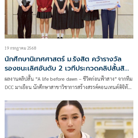
19 กรกฎาคม 2568
นักศึกษานิเทศศาสตร์ ม.รังสิต คว้ารางวัล
รองชนะเลิศอันดับ 2 เวทีประกวดคลิปสั้นสิทธิ
มนุษยชน
ผลงานคลิปสั้น “A life before dawn – ชีวิตก่อนฟ้าสาง” จากทีม
DCC มาเยือน นักศึกษาสาขาวิชาการสร้างสรรค์คอนเทนต์ดิจิทัล
วิทยาลัยนิเทศศาสตร์ มหาวิทยาลัยรังสิต คว้ารางวัล รองชนะเลิศ
อันดับ 2 จากการประกวดคลิปสั้นหัวข้อสิทธิมนุษยชน พื้นที่ภาค
กลาง จัดโดย สำนักงานคณะกรรมการสิทธิมนุษยชนแห่งชาติ
(กสม.) พร้อมรับทุนรางวัล จำนวน 10,000 บาท