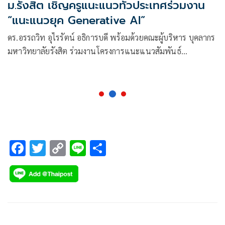
ม.รังสิต เชิญครูแนะแนวทั่วประเทศร่วมงาน
“แนะแนวยุค Generative AI”
ดร.อรรถวิท อุไรรัตน์ อธิการบดี พร้อมด้วยคณะผู้บริหาร บุคลากร
มหาวิทยาลัยรังสิต ร่วมงานโครงการแนะแนวสัมพันธ์
“แนะแนวยุค Generative AI”
F
T
C
Li
S
ac
wi
o
n
h
e
tt
p
e
ar
b
er
y
e
o
Li