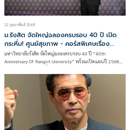
22 กุมภาพันธ์ 2568
ม.รังสิต จัดใหญ่ฉลองครบรอบ 40 ปี เปิด
กระหึ่ม! ศูนย์สุขภาพ - คอร์สพิเศษเรื่อง
สุขภาพ ฮีลใจวัยรุ่น คนรุ่นใหม่
มหาวิทยาลัยรังสิต จัดใหญ่ฉลองครบรอบ 40 ปี “40th
Anniversary Of Rangsit University” พร้อมเปิดแผนปี 2568
ตอกย้ำมหาวิทยาลัยผู้ชี้นำการเปลี่ยนแปลงในสังคม พร้อม
ซัพพอร์ตสังคมทุกรูปแบบ