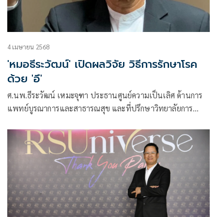
4 เมษายน 2568
'หมอธีระวัฒน์' เปิดผลวิจัย วิธีการรักษาโรค
ด้วย 'อึ'
ศ.นพ.ธีระวัฒน์ เหมะจุฑา ประธานศูนย์ความเป็นเลิศ ด้านการ
แพทย์บูรณาการและสาธารณสุข และที่ปรึกษาวิทยาลัยการ
แพทย์แผนตะวันออก มหาวิทยาลัยรังสิต โพสต์ข้อความผ่านเฟ
ซบุ๊กว่า