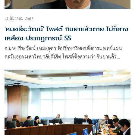
31 ธันวาคม 2567
'หมอธีระวัฒน์' โพสต์ กินยาแล้วตาย..ไม่ก็คาง
เหลือง ปรากฏการณ์ SS
ศ.นพ. ธีระวัฒน์ เหมะจุฑา ที่ปรึกษาวิทยาลัยการแพทย์แผน
ตะวันออก มหาวิทยาลัยรังสิต โพสต์ข้อความว่า กินยาแล้ว
ตาย..ไม่ก็คางเหลือง ปรากฏการณ์ SS