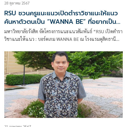
28 ตุลาคม 2567
RSU ชวนครูแนะแนวเปิดตำราวิชาแนะให้แนว
ค้นหาตัวตนเป็น “WANNA BE” ที่อยากเป็นใน
อนาคต
มหาวิทยาลัยรังสิต จัดโครงการแนะแนวสัมพันธ์ “RSU เปิดตำรา
วิชาแนะให้แนว : บอร์ดเกม WANNA BE ณ โรงแรมดุสิตธานี
จังหวัดชลบุรี”
21 เมษายน 2567