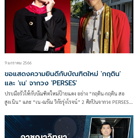
9 มกราคม 2566
ขอแสดงความยินดีกับบัณฑิตใหม่ 'กฤติน'
และ 'เน' จากวง 'PERSES'
ปรบมือรัวให้กับบัณฑิตใหม่ป้ายแดง อย่าง “กฤติน-กฤติน สอ
สูงเนิน” และ “เน-ณรัณ วิกัยรุ่งโรจน์” 2 ศิลปินจากวง PERSES
(เพอร์เซส) ค่าย G’NEST (จี’เนส) สังกัด GMM Grammy (จีเอ็ม
เอ็ม แกรมมี่) ที่สำเร็จการศึกษาระดับปริญญาตรี และเข้ารับ
ปริญญาบัตรไปเป็นที่เรียบร้อย