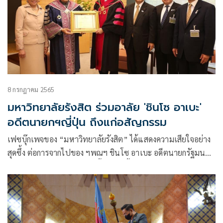
8 กรกฎาคม 2565
มหาวิทยาลัยรังสิต ร่วมอาลัย 'ชินโซ อาเบะ'
อดีตนายกฯญี่ปุ่น ถึงแก่อสัญกรรม
เฟซบุ๊กเพจของ “มหาวิทยาลัยรังสิต” ได้แสดงความเสียใจอย่าง
สุดซึ้ง ต่อการจากไปของ ฯพณฯ ชินโซ อาเบะ อดีตนายกรัฐมนตรี
ของประเทศญี่ปุ่น โดยระบุเนื้อหาดังนี้