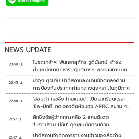
e
tt
p
e
ar
b
er
y
e
o
Li
o
n
k
k
NEWS UPDATE
โปรดเกล้าฯ 'พันเอกสุภัทร ชูตินันทน์' ดำรง
23:49 น.
ตำแหน่งนายทหารปฏิบัติการฯ-พระราชทานยศ
'พลตรี'
ซาอุฯ-ตุรเคีย-ปากีสถานลงนามข้อตกลงด้าน
23:45 น.
การป้องกันประเทศท่ามกลางสงครามในภูมิภาค
'ฮอนด้า เรซซิ่ง ไทยแลนด์' เปิดฉากร้อนแรง!
22:46 น.
'ชิพ-มิกซ์' กดเวลาติดหัวแถว ARRC สนาม 4
ที่มัลดาลิกา
ศึกชิงชัยผู้ว่ากกท.เหลือ 2 แคนดิเดต
21:57 น.
'โปรดปราน-มีชัย' คุณสมบัติครบถ้วน
ปากีสถานจำกัดการรายงานข่าวของสื่อต่าง
21:47 น.