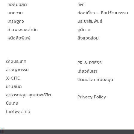
คอลัมนิสต์
กีฬา
บทความ
ท่องเที่ยว – ศิลปวัฒนธรรม
เศรษฐกิจ
ประชาสัมพันธ์
ข่าวพระราชสำนัก
ภูมิภาค
หนังสือพิมพ์
สิ่งแวดล้อม
ต่างประเทศ
PR & PRESS
อาชญากรรม
เกี่ยวกับเรา
X-CITE
ติดต่อและ สนับสนุน
ยานยนต์
สาธารณสุข-คุณภาพชีวิต
Privacy Policy
บันเทิง
ไทยโพสต์ ทีวี