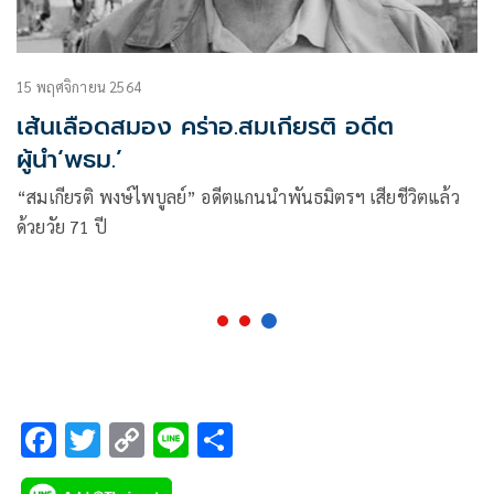
15 พฤศจิกายน 2564
เส้นเลือดสมอง คร่าอ.สมเกียรติ อดีต
ผู้นำ‘พธม.’
“สมเกียรติ พงษ์ไพบูลย์” อดีตแกนนำพันธมิตรฯ เสียชีวิตแล้ว
ด้วยวัย 71 ปี
F
T
C
Li
S
ac
wi
o
n
h