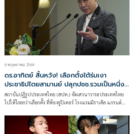
6 พฤษภาคม 2566
ดร.อาทิตย์ สิ้นหวัง! เลือกตั้งใต้ร่มเงา
ประชาธิปไตยสามานย์ ปลุกปชช.รวมเป็นหนึ่ง
ปฏิรูปประเทศ
สถาบันปฏิรูปประเทศไทย (สปท.) จัดเสวนาวาระประเทศไทย
ไปให้ไกลกว่าเลือกตั้ง ที่ห้องจูปิเตอร์ โรงแรมมิราเคิล แกรนด์
คอนเวนชั่น กรุงเทพมหานคร โดย ดร.อาทิตย์ อุไรรัตน์ อดีต
ประธานรัฐสภา อดีต