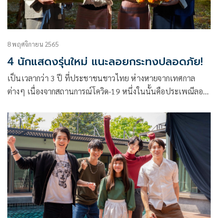
8 พฤศจิกายน 2565
4 นักแสดงรุ่นใหม่ แนะลอยกระทงปลอดภัย!
เป็นเวลากว่า 3 ปี ที่ประชาชนชาวไทย ห่างหายจากเทศกาล
ต่างๆ เนื่องจากสถานการณ์โควิด-19 หนึ่งในนั้นคือประเพณีลอย
กระทง ล่าสุดปี 2565 ทุกหน่วยงานไฟเขียวให้ทุกสถานที่จัดงาน
ร่วมสืบสานประเพณีลอยกระทง ประจำปี 2565 ภายใต้แนวคิด
ลอยกระทงวิถีใหม่ สืบสาน ประเพณีไทย สู่ความยั่งยืน โดยใช้
ผลิตภัณฑ์ท้องถิ่น ทำกระทงจากวัสดุธรรมชาติเป็นมิตรกับสิ่ง
แวดล้อม