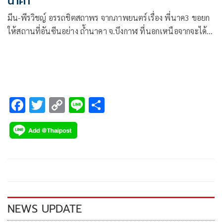
นาคา
มีน-พีรวิชญ์ อรรถชิตสถาพร จากภาพยนตร์เรื่อง พี่นาค3 ขอยก
ให้สถานที่อันซีนอย่าง ถ้ำนาคา จ.บึงกาฬ ที่นอกเหนือจากจะได้
ฝึกความแข็งแรงของร่างกายแล้ว ยังได้ฝึกจิตความอดทนตลอด
ระยะทางกว่า 2 ชั่วโมงกว่าขาขึ้น ที่ทีมกองถ่ายยกกองขึ้นไปถ่าย
ทำทั้งซีนกลางวัน-กลางคืน ที่ไม่ได้มีแค่ธรรมชาติที่สวยงามแต่
กลับสัมผัสได้ถึงความมหัศจรรย์ที่ครั้งหนึ่งในชีวิตของมีนเคยตั้งใจ
ไว้ว่าจะมาให้ได้
F
T
C
Li
S
ac
wi
o
n
h
e
tt
p
e
ar
b
er
y
e
o
Li
o
n
k
k
NEWS UPDATE