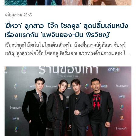
4 มิถุนายน 2565
'ยี่หวา' ลูกสาว 'โจ๊ก โซลคูล' สุดปลื้มเล่นหนัง
เรื่องแรกกับ 'แพจินยอง-มีน พีรวิชญ์'
เรียกว่าลูกไม้หล่นไม่ไกลต้นสำหรับ น้องยี่หวา-ณัฐภัสสร จันทร์
เจริญ ลูกสาวพ่อโจ๊ก โซลคลู ที่เริ่มฉายแววทางด้านการแสดง โดย
ประเดิมเล่นภาพยนตร์เรื่องแรกก็ได้รับโอกาสดีๆ ประกบนัก
แสดงพระเอกมากฝีมืออย่าง มีน พีรวิชญ์ และ นักแสดงจาก
เกาหลีใต้ อย่าง แพจินยอง (BAEJINYOUNG) ศิลปิน KPOP
สมาชิกวง CIX ซึ่งถือว่าเป็นครั้งแรกของ แพจินยอง ที่มีโอกาสได้
แสดงภาพยนตร์เป็นครั้งแรกเช่นกัน