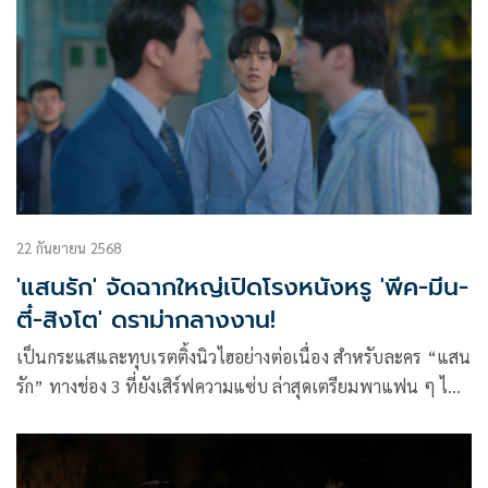
22 กันยายน 2568
'แสนรัก' จัดฉากใหญ่เปิดโรงหนังหรู 'พีค-มีน-
ตี๋-สิงโต' ดราม่ากลางงาน!
เป็นกระแสและทุบเรตติ้งนิวไฮอย่างต่อเนื่อง สำหรับละคร “แสน
รัก” ทางช่อง 3 ที่ยังเสิร์ฟความแซ่บ ล่าสุดเตรียมพาแฟน ๆ ไป
ชมซีนใหญ่กับการเปิดตัวโรงหนังสุดหรูของตระกูล “ตรงพานิ
ชย์” ซึ่ง ราณี (พีพี ปุญญ์ปรีดี) ผู้จัดการโรงหนัง ลงมือจัดเต็มทุก
ดีเทล เพื่อสานฝันของ เถ้าแก่จิว (ศักราช ฤกษ์ธำรง) ให้กลายเป็น