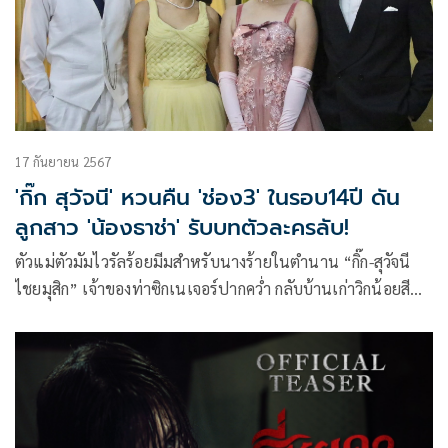
ชาภัทร ฉัตรชัยพลรัตน์ และ แฉะ-องอาจ เจียมเจริญพรกุล
17 กันยายน 2567
'กิ๊ก สุวัจนี' หวนคืน 'ช่อง3' ในรอบ14ปี ดัน
ลูกสาว 'น้องธาช่า' รับบทตัวละครลับ!
ตัวแม่ตัวมัมไวรัลร้อยมีมสำหรับนางร้ายในตำนาน “กิ๊ก-สุวัจนี
ไชยมุสิก” เจ้าของท่าซิกเนเจอร์ปากคว่ำ กลับบ้านเก่าวิกน้อยสี
แบบยิ่งใหญ่ หลังเคยฝากผลงานละครดังในอดีต “ไทรโศก” ผ่าน
มานานกว่า14ปี ยังเป็นมีมให้คนแซวคนแชร์ตลอดกาล