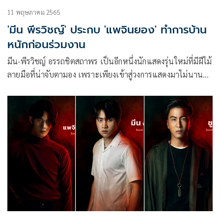
11 พฤษภาคม 2565
'มีน พีรวิชญ์' ประกบ 'แพจินยอง' ทำการบ้าน
หนักก่อนร่วมงาน
มีน-พีรวิชญ์ อรรถชิตสถาพร เป็นอีกหนึ่งนักแสดงรุ่นใหม่ที่มีฝีไม้
ลายมือที่น่าจับตามอง เพราะเพียงเข้าสู่วงการแสดงมาไม่นานก็
ทำให้ได้รับโอกาสมากมายให้ร่วมแสดงในบทต่างๆ ล่าสุดคว้า
รางวัลสมทบชาย จากภาพยนตร์เรื่อง วอน(เธอ) ของคมชัดลึกอ
วอร์ด มาครอบครอง เป็นการการันตีฝีมือของ มีน พีรวิชญ์ ได้เป็น
อย่างดี