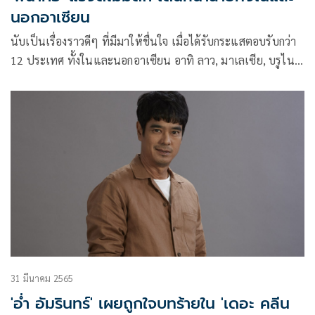
นอกอาเซียน
นับเป็นเรื่องราวดีๆ ที่มีมาให้ชื่นใจ เมื่อได้รับกระแสตอบรับกว่า
12 ประเทศ ทั้งในและนอกอาเซียน อาทิ ลาว, มาเลเซีย, บรูไน,
สิงคโปร์, อินโดนีเซีย, ฟิลิปปินส์, ไต้หวัน, กัมพูชา, เวียดนาม,
เมียนมาร์ (พม่า) , ฮ่องกง, มาเก๊า ยืนยันนำภาพยนตร์ พี่นาค 3
เข้าฉายในโรงภาพยนตร์หลังจากที่ประสบความสำเร็จกวาดราย
ได้ในประเทศไทยไปกว่า 70 ล้าน ทั่วประเทศ
31 มีนาคม 2565
'อ่ำ อัมรินทร์' เผยถูกใจบทร้ายใน 'เดอะ คลีน