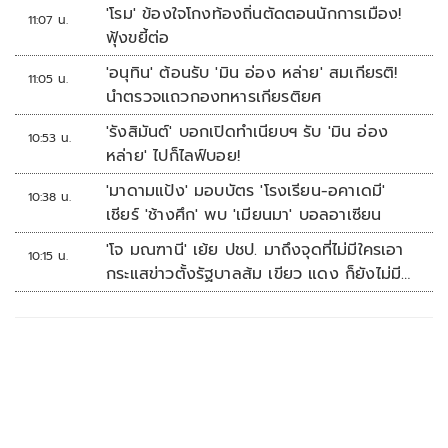
'โรม' ข้องใจโกงท้องถิ่นตัดตอนนักการเมือง!
11:07 น.
ฟุ้งขยี้ต่อ
'อนุทิน' ต้อนรับ 'มิน อ่อง หล่าย' สมเกียรติ!
11:05 น.
นำตรวจแถวกองทหารเกียรติยศ
'รังสิมันต์' บอกเปิดทำเนียบฯ รับ 'มิน อ่อง
10:53 น.
หล่าย' ไปก็ไลฟ์บอย!
'มาดามแป้ง' มอบบัตร 'โรงเรียน-อคาเดมี'
10:38 น.
เชียร์ 'ช้างศึก' พบ 'เมียนมา' บอลอาเซียน
'โจ มณฑานี' เย้ย ปชป. มาถึงจุดที่ไม่มีใครเอา
10:15 น.
กระแสข่าวตั้งรัฐบาลส้ม เขียว แดง ก็ยังไม่มีฟ้า
เลย