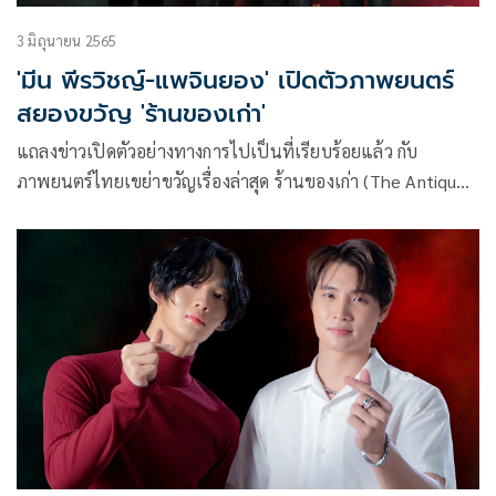
3 มิถุนายน 2565
'มีน พีรวิชญ์-แพจินยอง' เปิดตัวภาพยนตร์
สยองขวัญ 'ร้านของเก่า'
แถลงข่าวเปิดตัวอย่างทางการไปเป็นที่เรียบร้อยแล้ว กับ
ภาพยนตร์ไทยเขย่าขวัญเรื่องล่าสุด ร้านของเก่า (The Antique
Shop) ณ โรงภาพยนตร์สยามภวาลัย พารากอน ซีนีเพล็กซ์
ศูนย์การค้าสยามพารากอน ที่ทาง บริษัท เลยดูดี สตูดิโอ จำกัด
นำโดย เอ๋-ศุภกร เหรียญสุวรรณ กรรมการผู้จัดการ จับมือกับ
บริษัทมีเดียมาแรงจากประเทศสิงคโปร์ อย่าง บริษัท Nootalk
Media จำกัด นำโดย แดสมอน โกะ (Mr.Dasmond Koh)
กรรมการผู้จัดการ ร่วมกันสร้างภาพยนตร์เขย่าขวัญ