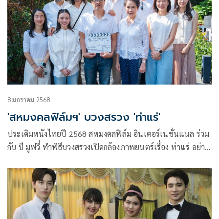
กำกับเรื่องใหม่ของสุดยอดผู้กำกับแห่งยุค คุ้ย-ทวีวัฒน์ วันทา
8 มกราคม 2568
'สหมงคลฟิล์มฯ' บวงสรวง 'ท่าแร่'
ประเดิมหนังไทยปี 2568 สหมงคลฟิล์ม อินเตอร์เนชั่นแนล ร่วม
กับ บี มูฟวี่ ทำพิธีบวงสรวงเปิดกล้องภาพยนตร์เรื่อง ท่าแร่ อย่าง
เป็นทางการ เมื่อเวลา 9:39 น. ของวันที่ 5 มกราคมที่ผ่านมา ณ
อาคารสหมงคลฟิล์มฯ ย่านอารีย์ นำทีมโดย คุ้ย-ทวีวัฒน์ วันทา ผู้
กำกับพันล้านจาก ธี่หยด 1-2 ร่วมด้วยทีมนักแสดงนำอย่าง เจมส์-
จิรายุ ตั้งศรีสุข (ครั้งแรกกับการแสดงภาพยนตร์สยองขวัญ), มีน-
พีรวิชญ์ อรรถชิตสถาพร, เอก-ธเนศ วรากุลนุเคราะห์, แพรวา-ณิ