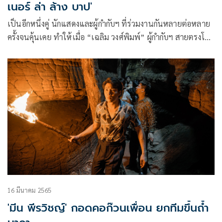
เนอร์ ล่า ล้าง บาป'
เป็นอีกหนึ่งคู่ นักแสดงและผู้กำกับฯ ที่ร่วมงานกันหลายต่อหลาย
ครั้งจนคุ้นเคย ทำให้เมื่อ “เฉลิม วงศ์พิมพ์” ผู้กำกับฯ สายตรงโทร
ไปหานักแสดงรุ่นเก๋า “อ่ำ-อัมรินทร์ นิติพน” เพื่อชักชวนร่วม
งานกับ “MONO ORIGINALS” (โมโน ออริจินอลส์) ในเครือ
“MONO NEXT” (โมโนเน็กซ์) ในภาพยนตร์เรื่องใหม่ “เดอะ คลี
นเนอร์ ล่า ล้าง บาป” (THE CLEANER!) ที่เตรียมออกอากาศทาง
แอปพลิเคชัน “MONOMAX” (โมโนแมกซ์)
16 มีนาคม 2565
'มีน พีรวิชญ์' กอดคอก๊วนเพื่อน ยกทีมขึ้นถ้ำ