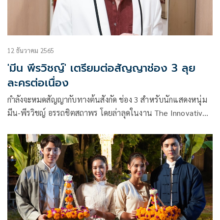
12 ธันวาคม 2565
'มีน พีรวิชญ์' เตรียมต่อสัญญาช่อง 3 ลุย
ละครต่อเนื่อง
กำลังจะหมดสัญญากับทางต้นสังกัด ช่อง 3 สำหรับนักแสดงหนุ่ม
มีน-พีรวิชญ์ อรรถชิตสถาพร โดยล่าลุดในงาน The Innovative
Aesthetics and Beauty Vision เปิดโฉมใหม่ของ เดอะ สกา
ร์เล็ตต์ คลินิก ณ บริเวณชั้น 4 โซน Beauty Gallery ศูนย์การค้า
สยามพารากอน เจ้าตัวก็ได้พูดถึงเรื่องดังกล่าว