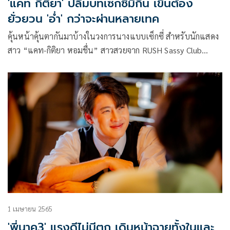
'แคท กิติยา' ปลื้มบทเซ็กซี่มีกึ๋น เขินต้อง
ยั่วยวน 'อ่ำ' กว่าจะผ่านหลายเทค
คุ้นหน้าคุ้นตากันมาบ้างในวงการนางแบบเซ็กซี่ สำหรับนักแสดง
สาว “แคท-กิติยา หอมชื่น” สาวสวยจาก RUSH Sassy Club
2017 ล่าสุดกับผลงานในภาพยนตร์เรื่อง “เดอะ คลีนเนอร์ ล่า
ล้าง บาป” (THE CLEANER !) ภายใต้การผลิตของ “MONO
ORIGINALS” (โมโน ออริจินอลส์) ในเครือโมโนเน็กซ์ ล่าสุดใน
บทบาทการทำงานเป็นนักแสดงเต็มตัว ที่พร้อมให้ได้ชมทาง
“MONOMAX” (โมโนแมกซ์) ผู้นำดูหนังออนไลน์แบบถูกลิขสิทธิ์
ในเครือโมโน เน็กซ์
1 เมษายน 2565
'พี่นาค3' แรงดีไม่มีตก เดินหน้าฉายทั้งในและ