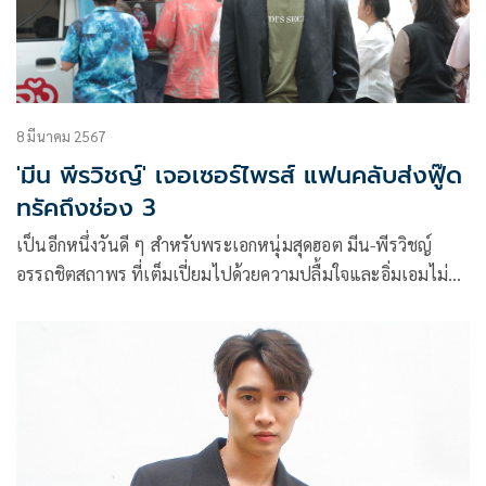
8 มีนาคม 2567
'มีน พีรวิชญ์' เจอเซอร์ไพรส์ แฟนคลับส่งฟู๊ด
ทรัคถึงช่อง 3
เป็นอีกหนึ่งวันดี ๆ สำหรับพระเอกหนุ่มสุดฮอต มีน-พีรวิชญ์
อรรถชิตสถาพร ที่เต็มเปี่ยมไปด้วยความปลื้มใจและอิ่มเอมไม่มี
วันลืมแน่นอน เมื่อเหล่าแฟนคลับได้รวมตัวรวมใจร่วมกันจัดโปร
เจกต์วันคล้ายวันเกิด อายุครบ 26 ปี ให้แบบจัดหนักจัดเต็ม ด้วย
การส่งฟู๊ดทรัค 4 คันรถ ที่มีทั้งอาหาร ไอศครีม และขนมโตเกียว
ของโปรดของหนุ่มมีนมาเสิร์ฟให้ถึงหน้าช่อง 3 ทำเอาเจ้าตัวใจฟู
สุดๆ แถมงานนี้นางเอกสาว มิ้นท์-รัญชน์รวี เอื้อกูลวราวัตร ยัง
แอบทำเซอร์ไพรส์หอบเค้กมาแฮปปี้เบิร์ดเดย์ให้อีกด้วย