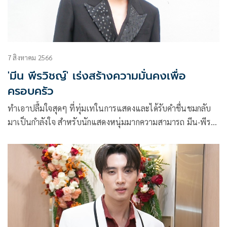
7 สิงหาคม 2566
'มีน พีรวิชญ์' เร่งสร้างความมั่นคงเพื่อ
ครอบครัว
ทำเอาปลื้มใจสุดๆ ที่ทุ่มเทในการแสดงและได้รับคำชื่นชมกลับ
มาเป็นกำลังใจ สำหรับนักแสดงหนุ่มมากความสามารถ มีน-พีรวิ
ชญ์ อรรถชิตสถาพร ซึ่งกำลังมีผลงานเรื่อง กรงดอกสร้อย ออก
อากาศทางช่อง 3 โดยรับบทเป็น รณภพ ซึ่งหนุ่มมีนเผยว่ากระแส
ตอบรับดีมากๆ จนผู้จัดละครอย่าง เมย์ – ปทิดา กำเนิดพลอย ลั่น!
ถ้าเรตติ้งสูงพร้อมเลี้ยงใหญ่