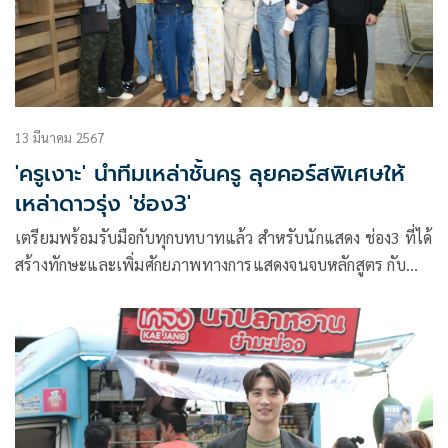
13 มีนาคม 2567
'ครูเงาะ' นำทีมเหล่าชั้นครู ลุยคอร์สพิเศษให้
เหล่าดาวรุ่ง 'ช่อง3'
เตรียมพร้อมรับมือกับทุกบทบาทแล้ว สำหรับนักแสดง ช่อง3 ที่ได้
สร้างทักษะและเพิ่มศักยภาพทางการแสดงจนจบหลักสูตร กับ
คอร์สพิเศษ “Powerful Mindset” จากเหล่าตัวแม่นักพัฒนา
ศักยภาพและครูสอนการแสดงมืออาชีพ นำทีมโดย ครูเงาะ-รส
สุคนธ์ กองเกตุ, ครูลูกแก้ว วริศรา, ครูหม่อน ณัฐชา และ ครูปั๊บ
โปะ ภูรินทร์ ร่วมกันส่งพลังบวกให้ความรู้แน่นเปี๊ยะ 6 วันเต็ม