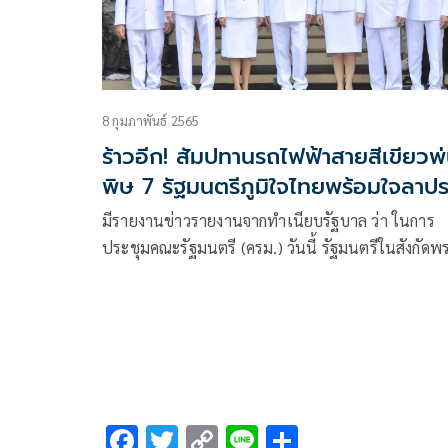
8 กุมภาพันธ์ 2565
ร้าวอีก! สัมปทานรถไฟฟ้าสายสีเขียวพ
พิษ 7 รัฐมนตรีภูมิใจไทยพร้อมใจลาปร
ชุมครม.
มีรายงานข่าวรายงานจากทำเนียบรัฐบาล ว่า ในการ
ประชุมคณะรัฐมนตรี (ครม.) วันนี้ รัฐมนตรีในสังกัดพ
ภูมิใจไทย จำนวน 7 คน อ้างว่าติดภารกิจ
F
T
C
Li
S