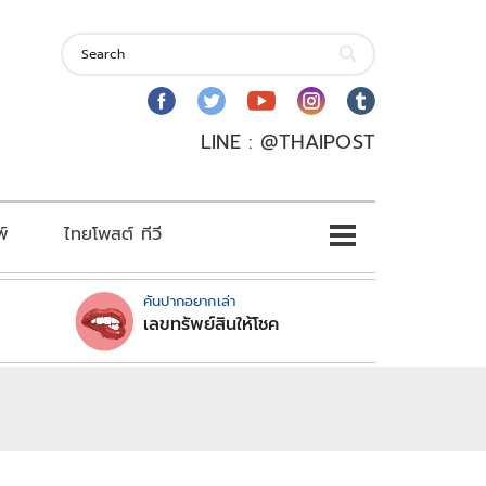
LINE : @THAIPOST
พ์
ไทยโพสต์ ทีวี
คันปากอยากเล่า
เลขทรัพย์สินให้โชค