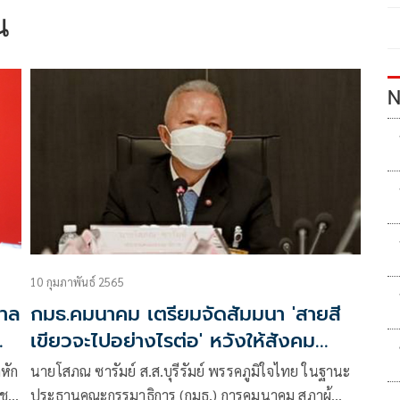
น
N
10 กุมภาพันธ์ 2565
บาล
กมธ.คมนาคม เตรียมจัดสัมมนา 'สายสี
เขียวจะไปอย่างไรต่อ' หวังให้สังคม
ตัดสินใจ
หัก
นายโสภณ ซารัมย์ ส.ส.บุรีรัมย์ พรรคภูมิใจไทย ในฐานะ
ชุม
ประธานคณะกรรมาธิการ (กมธ.) การคมนาคม สภาผู้