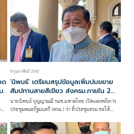
ป๊อก” ออกตัว ขอกลับไปเคลียร์คำถาม คค. แต่สัปดาห์
หน้าไม่ทัน รอคำตอบหลายหน่วยงาน รมต.ประสานเสียง
จบได้แล้ว
8 กุมภาพันธ์ 2565
อวด
'นิพนธ์' เตรียมสรุปข้อมูลเพิ่มปมขยาย
ม.
สัมปทานสายสีเขียว ส่งครม.ภายใน 2
สัปดาห์
ง
นายนิพนธ์ บุญญามณี รมช.มหาดไทย เปิดเผยหลังการ
รค
ประชุมคณะรัฐมนตรี (ครม.) ว่า ที่ประชุมครม.ขอให้
แบก
กระทรวงมหาดไทยกลับไปดูรายละเอียดของกระทรวง
คมนาคมที่นำหนังสือเสนอความคิดเห็นอีกครั้งมาประกอบ
การพิจารณาของครม. เรื่องขอความเห็นชอบผลการ