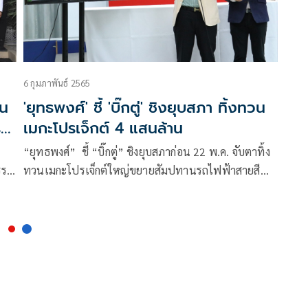
6 กุมภาพันธ์ 2565
่น
'ยุทธพงศ์' ชี้ 'บิ๊กตู่' ชิงยุบสภา ทิ้งทวน
ะ
เมกะโปรเจ็กต์ 4 แสนล้าน
“ยุทธพงศ์” ชี้ “บิ๊กตู่” ชิงยุบสภาก่อน 22 พ.ค. จับตาทิ้ง
รรค
ทวนเมกะโปรเจ็กต์ใหญ่ขยายสัมปทานรถไฟฟ้าสายสี
เขียว โยง “ดร.เอ้” หนึ่งในบอร์ดเคยร่วมเจรจา