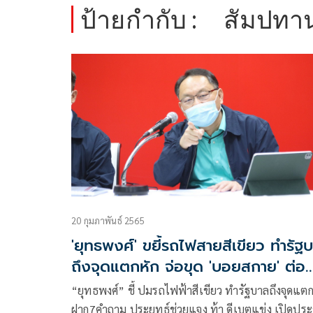
ป้ายกำกับ :
สัมปทา
20 กุมภาพันธ์ 2565
'ยุทธพงศ์' ขยี้รถไฟสายสีเขียว ทำรัฐ
ถึงจุดแตกหัก จ่อขุด 'บอยสกาย' ต่อ
เนื่อง
“ยุทธพงศ์” ชี้ ปมรถไฟฟ้าสีเขียว ทำรัฐบาลถึงจุดแตก
ฝาก7คำถาม ประยุทธ์ช่วยแจง ท้า ดีเบตแข่ง เปิดประ