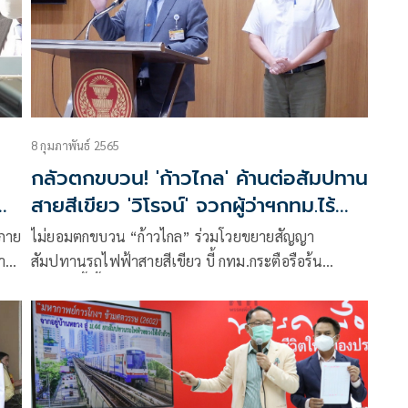
8 กุมภาพันธ์ 2565
กลัวตกขบวน! 'ก้าวไกล' ค้านต่อสัมปทาน
สายสีเขียว 'วิโรจน์' จวกผู้ว่าฯกทม.ไร้
บทบาท
์ภาย
ไม่ยอมตกขบวน “ก้าวไกล” ร่วมโวยขยายสัญญา
าร
สัมปทานรถไฟฟ้าสายสีเขียว บี้ กทม.กระตือรือร้น
มากกว่านี้ ชี้ ทำคนกรุง แบกภาระ ค่าโดยสารแพง
ไป
็นไป