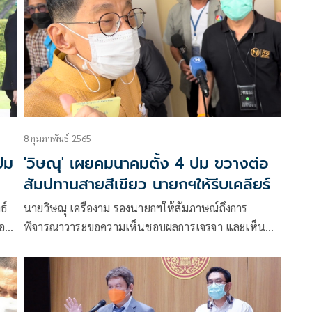
เจรจาและเห็นชอบร่างสัญญาร่วม
8 กุมภาพันธ์ 2565
ปม
'วิษณุ' เผยคมนาคมตั้ง 4 ปม ขวางต่อ
สัมปทานสายสีเขียว นายกฯให้รีบเคลียร์
ธ์
นายวิษณุ เครืองาม รองนายกฯให้สัมภาษณ์ถึงการ
นอก
พิจารณาวาระขอความเห็นชอบผลการเจรจา และเห็น
ชอบร่างสัญญาร่วมลงทุนโครงการรถไฟฟ้าสายสีเขียว ว่า
งศ์
เรื่องนี้ยังไม่ผ่าน ต้องเอาเข้าคณะรัฐมนตรีอีกครั้งหนึ่ง
าง
ถือว่าผ่านการพิจารณาจากคณะรัฐมนตรีแต่ยังไม่เสร็จ