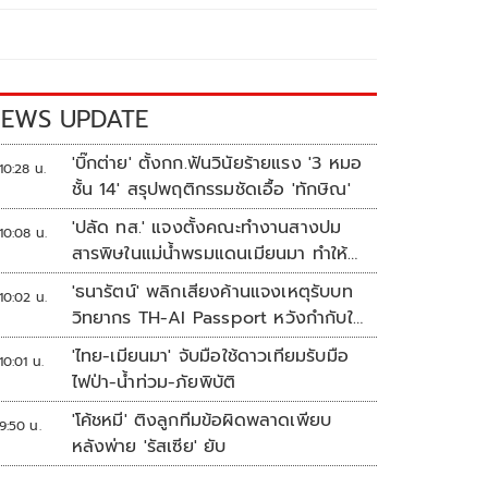
EWS UPDATE
'บิ๊กต่าย' ตั้งกก.ฟันวินัยร้ายแรง '3 หมอ
10:28 น.
ชั้น 14' สรุปพฤติกรรมชัดเอื้อ 'ทักษิณ'
'ปลัด ทส.' แจงตั้งคณะทำงานสางปม
10:08 น.
สารพิษในแม่น้ำพรมแดนเมียนมา ทำให้
แก้ปัญหารวดเร็ว
'ธนารัตน์' พลิกเสียงค้านแจงเหตุรับบท
10:02 น.
วิทยากร TH-AI Passport หวังกำกับใช้
งบเหมาะสม ชูจุดเด่นคนไทยได้ใช้ AI
'ไทย-เมียนมา' จับมือใช้ดาวเทียมรับมือ
10:01 น.
ระดับโปร ลดเหลื่อมล้ำทางเทคโนโลยี
ไฟป่า-น้ำท่วม-ภัยพิบัติ
เซฟงบไปกว่า900ล้าน เชื่อหากใช้เต็มที่
'โค้ชหมี' ติงลูกทีมข้อผิดพลาดเพียบ
เอกชนขาดทุนย่อยยับ
9:50 น.
หลังพ่าย 'รัสเซีย' ยับ