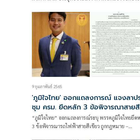
สมัยหน้า ยื่นซักฟอก พร้อมเตรียมขุดคุ้ย บอยสกาย ต่
เนื่อง
9 กุมภาพันธ์ 2565
'ภูมิใจไทย' ออกแถลงการณ์ แจงลาป
ชุม ครม. ยึดหลัก 3 ข้อพิจารณาสายสี
เขียว
“ภูมิใจไทย” ออกแถลงการณ์ระบุ พรรคภูมิใจไทยยึดห
3 ข้อพิจารณารถไฟฟ้าสายสีเขียว ถูกกฎหมาย –
ประโยชน์ของรัฐ – ลดรายจ่ายให้ประชาชน