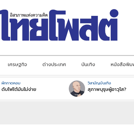
เศรษฐกิจ
ต่างประเทศ
บันเทิง
หนังสือพิม
ผักกาดหอม
วิสามัญบันเทิง
ดับไฟใต้มันไม่ง่าย
สุภาพบุรุษผู้อาวุโส?