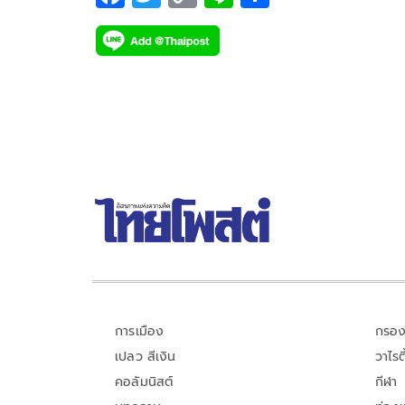
ac
wi
o
n
h
e
tt
p
e
ar
b
er
y
e
o
Li
o
n
k
k
การเมือง
กรอง
เปลว สีเงิน
วาไรตี
คอลัมนิสต์
กีฬา