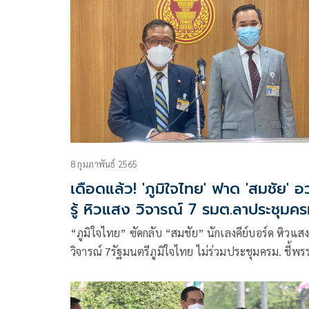
8 กุมภาพันธ์ 2565
เดือดแล้ว! 'ภูมิใจไทย' ฟาด 'สมชัย' 
รู้ หิวแสง วิจารณ์ 7 รมต.ลาประชุมคร
“ภูมิใจไทย” ซัดกลับ “สมชัย” นักเลงคีย์บอร์ด หิวแส
วิจารณ์ 7รัฐมนตรีภูมิใจไทย ไม่ร่วมประชุมครม. ชี้พร
ค้านต่อสัญญารถไฟฟ้าสายสีเขียว หวั่นทำประชาชน
รับภาระค่าโดยสารแพง