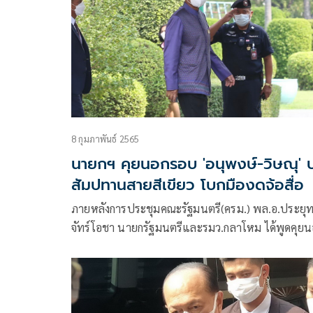
8 กุมภาพันธ์ 2565
นายกฯ คุยนอกรอบ 'อนุพงษ์-วิษณุ' 
สัมปทานสายสีเขียว โบกมืองดจ้อสื่อ
ภายหลังการประชุมคณะรัฐมนตรี(ครม.) พล.อ.ประยุท
จัทร์โอชา นายกรัฐมนตรีและรมว.กลาโหม ได้พูดคุย
รอบกับ พล.อ.อนุพงษ์ เผ่าจินดา รมว.มหาดไทย นาย
วิษณุ เครืองาม รองนายกรัฐมนตรี และนายธีระพงษ์ ว
ศิวะวิลาส เลขาธิการคณะรัฐมนตรี ด้วยมีสีหน้าค่อนข้
เคร่งเครียด