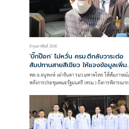
8 กุมภาพันธ์ 2565
'บิ๊กป๊อก' ไม่หวั่น ครม.ตีกลับวาระต่อ
สัมปทานสายสีเขียว ให้แจงข้อมูลเพิ่ม
เสร็จเมื่อไหร่ก็เสนออีก
พล.อ.อนุพงษ์ เผ่าจินดา รมว.มหาดไทย ให้สัมภาษณ
หลังการประชุมคณะรัฐมนตรี (ครม.) ถึงการพิจารณาก
ต่อสัมปทานรถไฟฟ้าสายสีเขียว ว่า ทางกระทรวง
คมนาคมต้องการข้อมูลชี้แจงเพิ่มเติม ครม.จึงมีมติให้
ชี้แจงเพิ่มเติมแล้วนำเรื่องกลับเข้ามาครม.ใหม่ ซึ่งเป
ตามที่กระทรวงคมนาคม