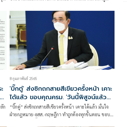
อ
แทนราษฎร แถลงภายหลังประชุมหารือเรื่องการต่ออายุ
สัมปทานรถไฟฟ้าสายสีเขียวว่า
8 กุมภาพันธ์ 2565
ระ
'บิ๊กตู่' ส่งซิกถกสายสีเขียวครั้งหน้า เคาะ
ได้แล้ว ขอบคุณครม. 'วันนี้พิสูจน์แล้ว
ใครเป็นอย่างไร'
ลัก
“บิ๊กตู่” ส่งซิกถกสายสีเขียวครั้งหน้า เคาะได้แล้ว มั่นใจ
ฝ่ายกฎหมาย-อสส.-กฤษฎีกา ทำถูกต้องทุกขั้นตอน ขอบ
คุณครม. “วันนี้พิสูจน์แล้วใครเป็นอย่างไร” ด้าน “บิ๊ก