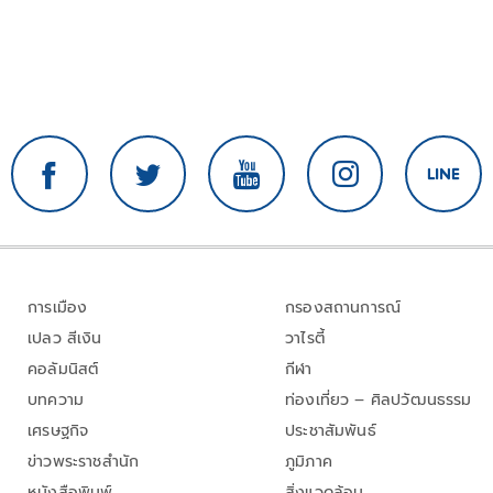
การเมือง
กรองสถานการณ์
เปลว สีเงิน
วาไรตี้
คอลัมนิสต์
กีฬา
บทความ
ท่องเที่ยว – ศิลปวัฒนธรรม
เศรษฐกิจ
ประชาสัมพันธ์
ข่าวพระราชสำนัก
ภูมิภาค
หนังสือพิมพ์
สิ่งแวดล้อม