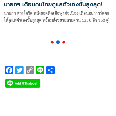
นายกฯ เตือนคนไทยดูแลตัวเองขั้นสูงสุด!
นายกฯ ห่วงโควิด หลังยอดติดเชื้อพุ่งต่อเนื่อง เตือนอย่าการ์ดตก
ให้ดูแลตัวเองขั้นสูงสุด พร้อมสั่งขยายสายด่วน 1330 อีก 150 คู่
สาย เตรียม ‘เตียง-ระบบรักษา’ ให้เพียงพอ
F
T
C
Li
S
ac
wi
o
n
h
e
tt
p
e
ar
b
er
y
e
o
Li
o
n