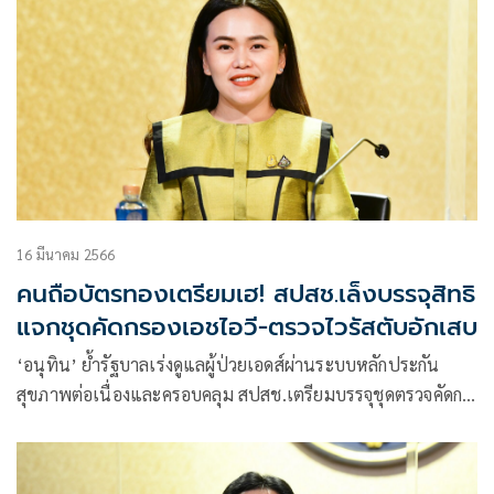
16 มีนาคม 2566
คนถือบัตรทองเตรียมเฮ! สปสช.เล็งบรรจุสิทธิ
แจกชุดคัดกรองเอชไอวี-ตรวจไวรัสตับอักเสบ
‘อนุทิน’ ย้ำรัฐบาลเร่งดูแลผู้ป่วยเอดส์ผ่านระบบหลักประกัน
สุขภาพต่อเนื่องและครอบคลุม สปสช.เตรียมบรรจุชุดตรวจคัดกร
องเอชไอวีในสิทธิบัตรทอง รวมถึงการตรวจคัดกรองโรคไวรัสตับ
อักเสบบีและซี