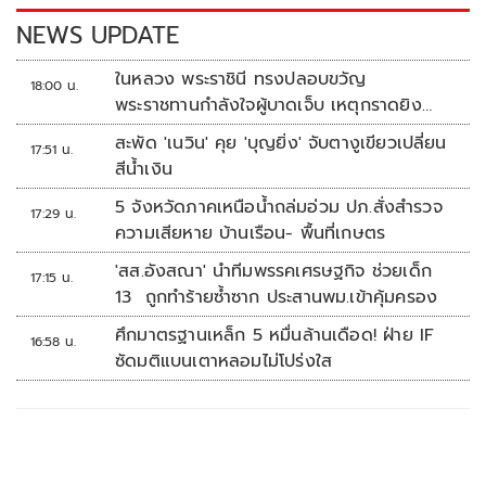
k
k
NEWS UPDATE
ในหลวง พระราชินี ทรงปลอบขวัญ
18:00 น.
พระราชทานกำลังใจผู้บาดเจ็บ เหตุกราดยิง
รร.เทพศิรินทร์นนทบุรี
สะพัด 'เนวิน' คุย 'บุญยิ่ง' จับตางูเขียวเปลี่ยน
17:51 น.
สีน้ำเงิน
5 จังหวัดภาคเหนือน้ำถล่มอ่วม ปภ.สั่งสำรวจ
17:29 น.
ความเสียหาย บ้านเรือน- พื้นที่เกษตร
'สส.อังสณา' นำทีมพรรคเศรษฐกิจ ช่วยเด็ก
17:15 น.
13 ถูกทำร้ายซ้ำซาก ประสานพม.เข้าคุ้มครอง
ศึกมาตรฐานเหล็ก 5 หมื่นล้านเดือด! ฝ่าย IF
16:58 น.
ซัดมติแบนเตาหลอมไม่โปร่งใส