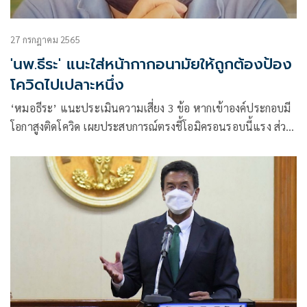
27 กรกฎาคม 2565
'นพ.ธีระ' แนะใส่หน้ากากอนามัยให้ถูกต้องป้อง
โควิดไปเปลาะหนึ่ง
‘หมอธีระ’ แนะประเมินความเสี่ยง 3 ข้อ หากเข้าองค์ประกอบมี
โอกาสูงติดโควิด เผยประสบการณ์ตรงชี้โอมิครอนรอบนี้แรง ส่วน
ใหญ่ใส่หน้ากากไม่ถูกต้อง