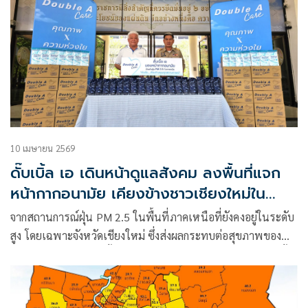
สิ้น
10 เมษายน 2569
ดั๊บเบิ้ล เอ เดินหน้าดูแลสังคม ลงพื้นที่แจก
หน้ากากอนามัย เคียงข้างชาวเชียงใหม่ใน
วิกฤต PM 2.5
จากสถานการณ์ฝุ่น PM 2.5 ในพื้นที่ภาคเหนือที่ยังคงอยู่ในระดับ
สูง โดยเฉพาะจังหวัดเชียงใหม่ ซึ่งส่งผลกระทบต่อสุขภาพของ
ประชาชนในวงกว้าง ทั้งเด็ก ผู้สูงอายุ และกลุ่มเปราะบาง ดั๊บเบิ้ล
เอ ขอร่วมเป็นส่วนหนึ่งในการดูแลสังคม ส่งความห่วงใยเคียงข้าง
คนไทย มอบหน้ากากอนามัยทางการแพทย์ “Double A Care”