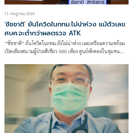
11 กรกฎาคม 2565
'ชัชชาติ' ยันโควิดในกทม.ไม่น่าห่วง แม้ตัวเลข
ศบค.จะต่ำกว่าผลตรวจ ATK
“ชัชชาติ” ยันโควิดในกทม.ยังไม่น่าห่วง เผยเตรียมความพร้อม
เปิดเตียงสนามผู้ป่วยสีเขียว 500 เตียง ศูนย์พักคอยในชุมชน
300 เตียง รับมือโควิดระลอกใหม่ พร้อมสั่งยาให้เพียงพอ ย้ำกลุ่ม
608 ควรใส่หน้ากาก-ฉีดเข็มบูสเตอร์