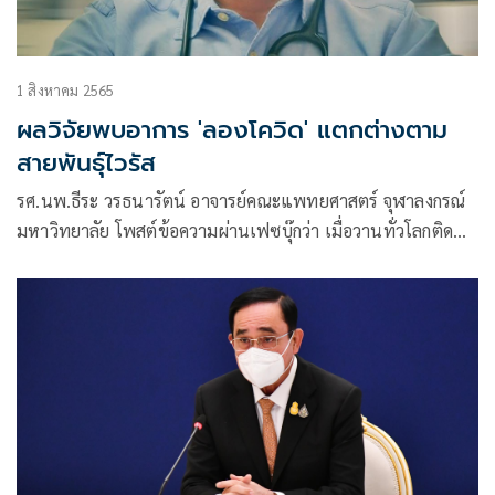
1 สิงหาคม 2565
ผลวิจัยพบอาการ 'ลองโควิด' แตกต่างตาม
สายพันธุ์ไวรัส
รศ.นพ.ธีระ วรธนารัตน์ อาจารย์คณะแพทยศาสตร์ จุฬาลงกรณ์
มหาวิทยาลัย โพสต์ข้อความผ่านเฟซบุ๊กว่า เมื่อวานทั่วโลกติด
เพิ่ม 559,415 คน ตายเพิ่ม 708 คน รวมแล้วติดไป
582,031,806 คน