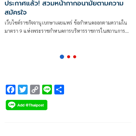
ประกาศแล้ว! สวมหน้ากากอนามัยตามความ
สมัครใจ
เว็บไซต์ราชกิจจานุเบกษาเผยแพร่ ข้อกําหนดออกตามความใน
มาตรา 9 แห่งพระราชกําหนดการบริหารราชการในสถานการณ์
ฉุกเฉิน พ.ศ.2548 (ฉบับที่ 46) โดยมีใจความว่า
F
T
C
Li
S
ac
wi
o
n
h
e
tt
p
e
ar
b
er
y
e
o
Li