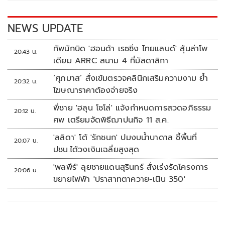
o
n
k
k
NEWS UPDATE
ทัพนักบิด 'ฮอนด้า เรซซิ่ง ไทยแลนด์' ลุ้นล่าโพ
20:43 น.
เดียม ARRC สนาม 4 ที่มัลดาลิกา
‘ศุภมาส’ สั่งเข้มตรวจคลินิกเสริมความงาม ย้ำ
20:32 น.
โฆษณาราคาต้องจ่ายจริง
พี่ชาย 'ฮลุน โซโล่' แจ้งกำหนดการสวดอภิธรรม
20:12 น.
ศพ เตรียมจัดพิธีฌาปนกิจ 11 ส.ค.
'ลลิดา' โต้ 'รักชนก' ปมงบน้ำบาดาล ชี้พื้นที่
20:07 น.
ปชน.ได้วงเงินเฉลี่ยสูงสุด
'พลพีร์' ลุยชายแดนสุรินทร์ สั่งเร่งรัดโครงการ
20:06 น.
ขยายไฟฟ้า 'ปราสาทตาควาย-เนิน 350'