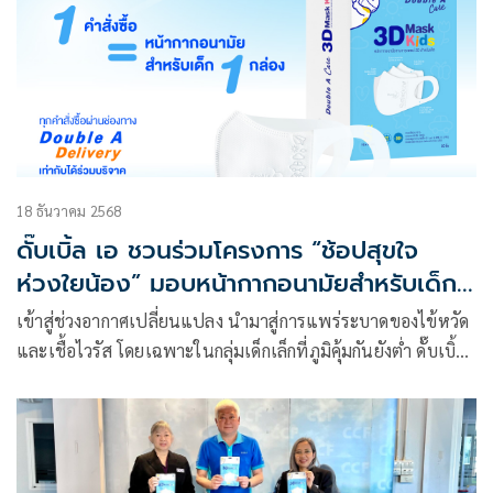
18 ธันวาคม 2568
ดั๊บเบิ้ล เอ ชวนร่วมโครงการ “ช้อปสุขใจ
ห่วงใยน้อง” มอบหน้ากากอนามัยสำหรับเด็ก
ให้มูลนิธิโรงพยาบาลเด็ก
เข้าสู่ช่วงอากาศเปลี่ยนแปลง นำมาสู่การแพร่ระบาดของไข้หวัด
และเชื้อไวรัส โดยเฉพาะในกลุ่มเด็กเล็กที่ภูมิคุ้มกันยังต่ำ ดั๊บเบิ้ล
เอ จึงขอเชิญชวนร่วมมอบหน้ากากอนามัยสำหรับเด็กให้กับ
มูลนิธิโรงพยาบาลเด็ก