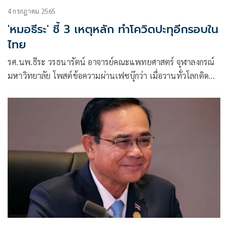
4 กรกฎาคม 2565
'หมอธีระ' ชี้ 3 เหตุหลัก ทำโควิดปะทุอีกรอบใน
ไทย
รศ.นพ.ธีระ วรธนารัตน์ อาจารย์คณะแพทยศาสตร์ จุฬาลงกรณ์
มหาวิทยาลัย โพสต์ข้อความผ่านเฟซบุ๊กว่า เมื่อวานทั่วโลกติด
เพิ่ม 316,674 คน ตายเพิ่ม 462 คน รวมแล้วติดไป
554,313,474 คน