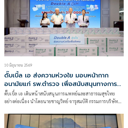
10 มิถุนายน 2569
ดั๊บเบิ้ล เอ ส่งความห่วงใย มอบหน้ากาก
อนามัยแก่ รพ.ตำรวจ เพื่อสนับสนุนทางการ
แพทย์
ดั๊บเบิ้ล เอ เดินหน้าสนับสนุนการแพทย์และสาธารณสุขไทย
อย่างต่อเนื่อง นำโดยนายชาญวิทย์ จารุสมบัติ กรรมการบริษัท
และรองกรรมการผู้จัดการใหญ่ ด้านการสื่อสารและภาพลักษณ์
องค์กร บริษัท ดั๊บเบิ้ล เอ (1991) จำกัด (มหาชน) เป็นผู้แทนมอบ
หน้ากากอนามัยทางการแพทย์ “Double A Care” รวมมูลค่าทั้ง