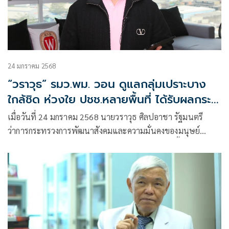
24 มกราคม 2568
“วราวุธ” รมว.พม. วอน ดูแลกลุ่มเปราะบาง
ใกล้ชิด ห่วงใย ปชช.หลายพื้นที่ ได้รับผลกระ
ทบ PM2.5
เมื่อวันที่ 24 มกราคม 2568 นายวราวุธ ศิลปอาชา รัฐมนตรี
ว่าการกระทรวงการพัฒนาสังคมและความมั่นคงของมนุษย์
(รมว.พม.) กล่าวถึงสถานการณ์ฝุ่น PM 2.5 ในขณะนี้ว่า จาก
สถานการณ์ฝุ่น PM 2.5 ที่เกิดขึ้นในประเทศไทยหลายพื้นที่ โดย
เฉพาะเขตกรุงเทพมหานคร