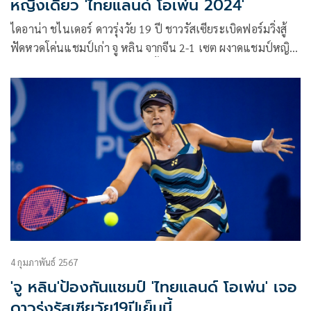
หญิงเดี่ยว 'ไทยแลนด์ โอเพ่น 2024'
ไดอาน่า ชไนเดอร์ ดาวรุ่งวัย 19 ปี ชาวรัสเซียระเบิดฟอร์มวิ่งสู้
ฟัดหวดโค่นแชมป์เก่า จู หลิน จากจีน 2-1 เซต ผงาดแชมป์หญิง
เดี่ยว รายการดับเบิลยูทีเอเป็นครั้งแรกในชีวิตของตัวเอง ในศึก
เทนนิสใหญ่ ไทยแลนด์ โอเพ่น 2024 พรีเซนเต็ด บาย อีเอ ที่
อารีน่า หัวหิน
4 กุมภาพันธ์ 2567
'จู หลิน'ป้องกันแชมป์ 'ไทยแลนด์ โอเพ่น' เจอ
ดาวรุ่งรัสเซียวัย19ปีเย็นนี้