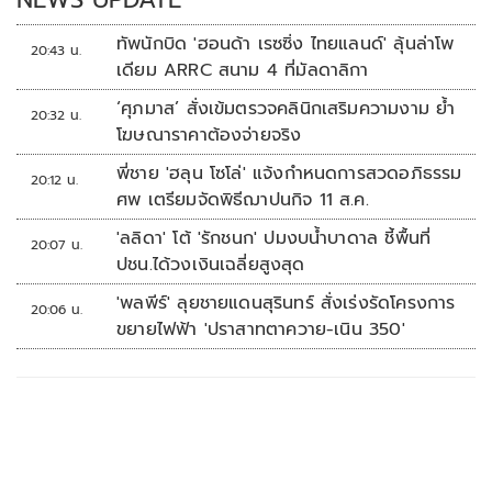
ทัพนักบิด 'ฮอนด้า เรซซิ่ง ไทยแลนด์' ลุ้นล่าโพ
20:43 น.
เดียม ARRC สนาม 4 ที่มัลดาลิกา
‘ศุภมาส’ สั่งเข้มตรวจคลินิกเสริมความงาม ย้ำ
20:32 น.
โฆษณาราคาต้องจ่ายจริง
พี่ชาย 'ฮลุน โซโล่' แจ้งกำหนดการสวดอภิธรรม
20:12 น.
ศพ เตรียมจัดพิธีฌาปนกิจ 11 ส.ค.
'ลลิดา' โต้ 'รักชนก' ปมงบน้ำบาดาล ชี้พื้นที่
20:07 น.
ปชน.ได้วงเงินเฉลี่ยสูงสุด
'พลพีร์' ลุยชายแดนสุรินทร์ สั่งเร่งรัดโครงการ
20:06 น.
ขยายไฟฟ้า 'ปราสาทตาควาย-เนิน 350'