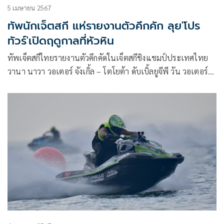
5 เมษายน 2567
ทัพนักเจ็ตสกี แห่รายงานตัวคึกคัก ลุย'โปร
ทัวร์'เปิดฤดูกาลที่หัวหิน
ทัพเจ็ตสกีไทยรายงานตัวคึกคัดในเจ็ตสกีชิงแชมป์ประเทศไทย
วานา นาวา วอเตอร์ จังเกิ้ล – โตโยต้า ดับเบิ้ลยูจีพี วัน วอเตอร์
เจ็ต โปรทัวร์ 2024 พร้อมระเบิดความมันส์บนผิวน้ำ สนามเปิด
ฤดูกาลหาดหัวดอน หัวหิน จ.ประจวบคีรีขันธ์ 5-7 เม.ย. ขณะที่
การประชุมนักแข่ง ผู้จัดการทีม เข้มเรื่องกฏกติกามารยาท