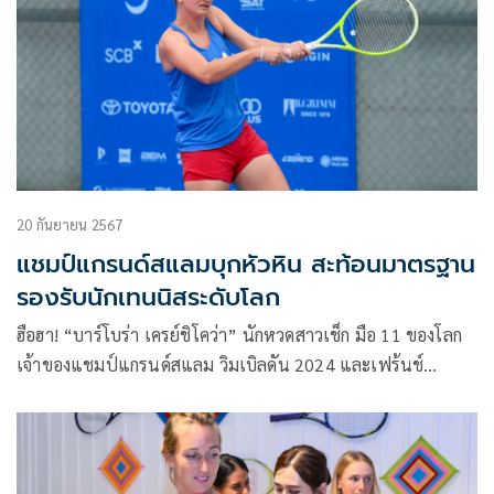
20 กันยายน 2567
แชมป์แกรนด์สแลมบุกหัวหิน สะท้อนมาตรฐาน
รองรับนักเทนนิสระดับโลก
ฮือฮา! “บาร์โบร่า เครย์ชิโคว่า” นักหวดสาวเช็ก มือ 11 ของโลก
เจ้าของแชมป์แกรนด์สแลม วิมเบิลดัน 2024 และเฟร้นช์
โอเพ่น 2021 เดินทางมาฝึกซ้อมที่อารีน่า หัวหิน
จ.ประจวบคีรีขันธ์ ในช่วงที่มีศึกใหญ่ “แอลไลด์ ไทยแลนด์
โอเพ่น 2024 พรีเซนเต็ด บาย แคล-คอมพ์” แสดงให้เห็นถึง
มาตรฐาน และความพร้อมของสถานที่ในการทั้งจัดแมตช์เทนนิส