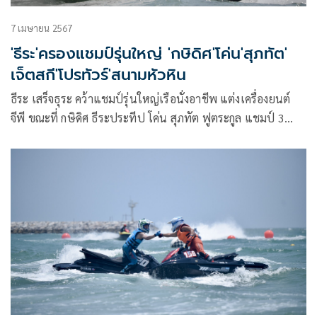
7 เมษายน 2567
'ธีระ'ครองแชมป์รุ่นใหญ่ 'กษิดิศ'โค่น'สุภทัต'
เจ็ตสกี'โปรทัวร์'สนามหัวหิน
ธีระ เสร็จธุระ คว้าแชมป์รุ่นใหญ่เรือนั่งอาชีพ แต่งเครื่องยนต์
จีพี ขณะที่ กษิดิศ ธีระประทีป โค่น สุภทัต ฟูตระกูล แชมป์ 3
สมัย รุ่นเรือนั่งอาชีพ 1,100 ซีซี แต่งเครื่องยนต์ในเจ็ตสกีชิง
แชมป์ประเทศไทย วานา นาวา วอเตอร์ จังเกิ้ล – โตโยต้า
ดับเบิ้ลยูจีพี วัน วอเตอร์เจ็ต โปรทัวร์ 2024 สนามเปิดฤดูกาล
หาดหัวดอน หัวหิน จ.ประจวบคีรีขันธ์ เมื่อวันที่ 7 เม.ย.