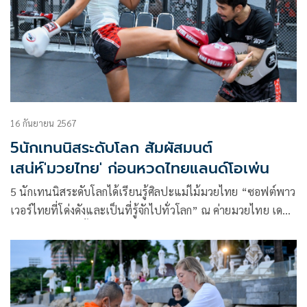
เทนนิสระดับโลกร่วมสัมผัสมนต์เสนห์ศิลปะและวัฒนธรรมไทย
อย่างการให้มาลองสวมชุดไทย และโชว์ฝีมือเพ้นท์สีพัด โดย
กิจกรรมนี้ ได้รับการสนับสนุนจาก การท่องเที่ยวแห่งประเทศไทย
(ททท.) ที่ต้องการใช้กีฬาเป็นสื่อกลางในการเผยแพร่ศิลปะและ
วัฒนธรรมไทย ซึ่งจะส่งผลดีต่อการท่องเที่ยวด้วย
16 กันยายน 2567
5นักเทนนิสระดับโลก สัมผัสมนต์
เสน่ห์'มวยไทย' ก่อนหวดไทยแลนด์โอเพ่น
5 นักเทนนิสระดับโลกได้เรียนรู้ศิลปะแม่ไม้มวยไทย “ซอฟต์พาว
เวอร์ไทยที่โด่งดังและเป็นที่รู้จักไปทั่วโลก” ณ ค่ายมวยไทย เดอะ
เลเจ้นด์ อารีน่า ชั้น 3 ศูนย์การค้า บลูพอร์ต หัวหิน
จ.ประจวบคีรีขันธ์ ในระหว่างเข้าร่วมการแข่งขันเทนนิสอาชีพ
หญิงรายการใหญ่ที่สุดของอาเซียน ดับเบิลยูทีเอ 250 รายการ
“แอลไลด์ ไทยแลนด์ โอเพ่น 2024 พรีเซนเต็ด บาย แคล-คอม
พ์” ชิงเงินรางวัลรวม 267,082 ดอลลาร์สหรัฐ หรือประมาณเกือบ