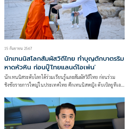
10 ล้านบาท ที่กำลังแข่งขันกันอยู่ ณ อารีน่า หัวหิน
จ.ประจวบคีรีขันธ์
15 กันยายน 2567
นักเทนนิสโลกสัมผัสวิถีไทย ทำบุญตักบาตรริม
หาดหัวหิน ก่อนบู๊'ไทยแลนด์โอเพ่น'
นักเทนนิสระดับโลกได้ร่วมเรียนรู้และสัมผัสวิถีไทย ก่อนร่วม
ชิงชัยรายการใหญ่ในประเทศไทย ศึกเทนนิสหญิง ดับเบิลยูทีเอ
250 รายการ “แอลไลด์ ไทยแลนด์ โอเพ่น 2024 พรีเซนเต็ด
บาย แคล-คอมพ์” ชิงเงินรางวัลรวม 267,082 ดอลลาร์สหรัฐ
หรือประมาณเกือบ 10 ล้านบาท ที่อารีน่า หัวหิน
จ.ประจวบคีรีขันธ์ ซึ่งกำหนดแข่งขันรอบเมนดรอว์ระหว่างวันที่
16-22 ก.ย. 2567