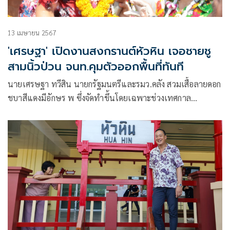
13 เมษายน 2567
'เศรษฐา' เปิดงานสงกรานต์หัวหิน เจอชายชู
สามนิ้วป่วน จนท.คุมตัวออกพื้นที่ทันที
นายเศรษฐา ทวีสิน นายกรัฐมนตรีและรมว.คลัง สวมเสื้อลายดอก
ชบาสีแดงมีอักษร พ ซึ่งจัดทำขึ้นโดยเฉพาะช่วงเทศกาล
สงกรานต์ พร้อมด้วยบุตรสาวน.ส. ชนัญดา ทวีสิน นายสุริยะ จึง
รุ่งเรืองกิจรมว.คมนาคม