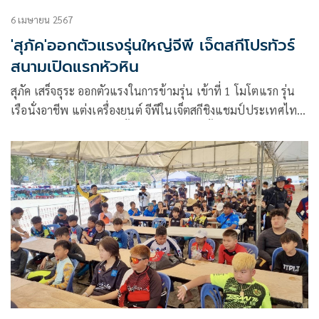
6 เมษายน 2567
'สุภัค'ออกตัวแรงรุ่นใหญ่จีพี เจ็ตสกีโปรทัวร์
สนามเปิดแรกหัวหิน
สุภัค เสร็จธุระ ออกตัวแรงในการข้ามรุ่น เข้าที่ 1 โมโตแรก รุ่น
เรือนั่งอาชีพ แต่งเครื่องยนต์ จีพีในเจ็ตสกีชิงแชมป์ประเทศไทย
วานา นาวา วอเตอร์ จังเกิ้ล – โตโยต้า ดับเบิ้ลยูจีพี วัน วอเตอร์
เจ็ต โปรทัวร์ 2024 สนามเปิดฤดูกาลหาดหัวดอน หัวหิน
จ.ประจวบคีรีขันธ์ เมื่อวันที่ 6 เม.ย.