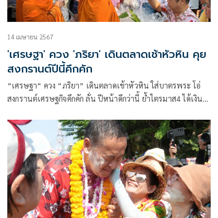
14 เมษายน 2567
'เศรษฐา' ควง 'ภริยา' เดินตลาดเช้าหัวหิน คุย
สงกรานต์ปีนี้คึกคัก
“เศรษฐา“ ควง “ภริยา” เดินตลาดเช้าหัวหิน ใส่บาตรพระ โอ่
สงกรานต์เศรษฐกิจคึกคัก ลั่น ปีหน้าดีกว่านี้ ย้ำไตรมาส4 ได้เงิน
หมื่นแน่ พร้อมโพสต์ ฝากปชช. ให้ความรักเวลาคนในครอบครัว