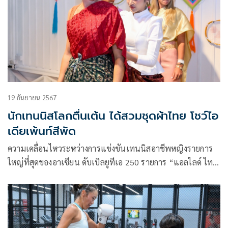
ระดับโลก และพร้อมรองรับนักหวดระดับโลกที่มาฟิตซ้อมเพื่อ
เตรียมตัวสำหรับการแข่งขันรายการอาชีพ
19 กันยายน 2567
นักเทนนิสโลกตื่นเต้น ได้สวมชุดผ้าไทย โชว์ไอ
เดียเพ้นท์สีพัด
ความเคลื่อนไหวระหว่างการแข่งขันเทนนิสอาชีพหญิงรายการ
ใหญ่ที่สุดของอาเซียน ดับเบิลยูทีเอ 250 รายการ “แอลไลด์ ไทย
แลนด์ โอเพ่น 2024 พรีเซนเต็ด บาย แคล-คอมพ์” ชิงเงินรางวัล
รวม 267,082 ดอลลาร์สหรัฐ หรือประมาณเกือบ 10 ล้านบาท ที่
อารีน่า หัวหิน จ.ประจวบคีรีขันธ์ ล่าสุด ฝ่ายจัดการแข่งขันฯ ยังคง
เดินหน้าจัดกิจกรรมพิเศษอย่างต่อเนื่อง ด้วยการเชิญ 5 นัก