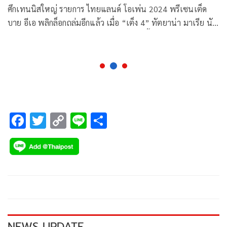
ศึกเทนนิสใหญ่ รายการ ไทยแลนด์ โอเพ่น 2024 พรีเซนเต็ด
บาย อีเอ พลิกล็อกถล่มอีกแล้ว เมื่อ “เต็ง 4” ทัตยาน่า มาเรีย นัก
หวดจอมเก๋าสาวเยอรมัน พลาดท่าพ่าย เคตี้ โวลีเน็ตส์ สาว
อเมริกัน 1-2 เซต กระเด็นตกรอบสองไปแบบพลิกความคาด
หมาย
F
T
C
Li
S
ac
wi
o
n
h
e
tt
p
e
ar
b
er
y
e
o
Li
o
n
k
k
NEWS UPDATE