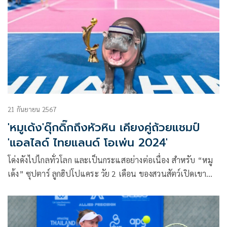
วันสุดท้าย
21 กันยายน 2567
'หมูเด้ง'ดุ๊กดิ๊กถึงหัวหิน เคียงคู่ถ้วยแชมป์
'แอลไลด์ ไทยแลนด์ โอเพ่น 2024'
โด่งดังไปไกลทั่วโลก และเป็นกระแสอย่างต่อเนื่อง สำหรับ “หมู
เด้ง” ซุปตาร์ ลูกฮิปโปแคระ วัย 2 เดือน ของสวนสัตว์เปิดเขา
เขียว จ.ชลบุรี