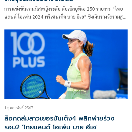
การแข่งขันเทนนิสหญิงระดับ ดับเบิลยูทีเอ 250 รายการ “ไทย
แลนด์ โอเพ่น 2024 พรีเซนเต็ด บาย อีเอ” ชิงเงินรางวัลรวมสูง
ถึง 267,082 ดอลลาร์สหรัฐ หรือประมาณเกือบ 10 ล้านบาท ที่
อารีน่า หัวหิน จ.ประจวบคีรีขันธ์ เมื่อคืนวันที่ 3 กุมภาพันธ์ 2567
ในประเภทหญิงเดี่ยว เป็นการแข่งขันรอบรองชนะเลิศ
1 กุมภาพันธ์ 2567
ล็อกถล่มสาวเยอรมันเต็ง4 พลิกพ่ายร่วง
รอบ2 'ไทยแลนด์ โอเพ่น บาย อีเอ'