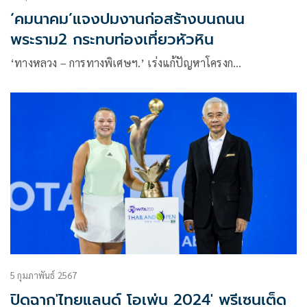
‘คมนาคม’แจงปมงานก่อสร้างบนถนน
พระราม2 กระทบท่องเที่ยวหัวหิน
‘ทางหลวง – การทางพิเศษฯ.’ เร่งแก้ปัญหาโครงก…
5 กุมภาพันธ์ 2567
ปิดฉาก'ไทยแลนด์ โอเพ่น 2024' พรีเซนเต็ด