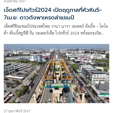
4 เมษายน 2567
เจ็ตสกีโปรทัวร์2024 เปิดฤดูกาลที่หัวหิน5-
7เม.ย. ดาวดังพาเหรดล่าแชมป์
เจ็ตสกีชิงแชมป์ประเทศไทย วานา นาวา วอเตอร์ จังเกิ้ล – โตโย
ต้า ดับเบิ้ลยูจีพี วัน วอเตอร์เจ็ต โปรทัวร์ 2024 พร้อมระเบิด
ความมันส์บนผิวน้ำ สนามเปิดฤดูกาลหาดหัวดอน หัวหิน
จ.ประจวบคีรีขันธ์ 5-7 เม.ย. นี้ บรรดาตัวเต็งระดับโลกชาวไทย
ร่วมชิงชัยครบครันในรุ่นโปร ขณะที่รุ่นเยาวชนก็คึกคักไม่แพ้กัน
27 กุมภาพันธ์ 2567