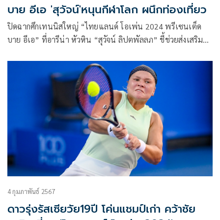
บาย อีเอ 'สุวัจน์'หนุนกีฬาโลก ผนึกท่องเที่ยว
ปิดฉากศึกเทนนิสใหญ่ “ไทยแลนด์ โอเพ่น 2024 พรีเซนเต็ด
บาย อีเอ” ที่อารีน่า หัวหิน “สุวัจน์ ลิปตพัลลภ” ชี้ช่วยส่งเสริม
และกระตุ้นเศรษฐกิจ ยันจัดกีฬาระดับโลก ผนึกกำลังท่องเที่ยว
ร่วมกันทำเป็น “ไทยแลนด์ทีม” ช่วยบูมซอฟต์พาวเวอร์ของ
ประเทศไทยให้ไปไกลได้กว่านี้
4 กุมภาพันธ์ 2567
ดาวรุ่งรัสเซียวัย19ปี โค่นแชมป์เก่า คว้าชัย