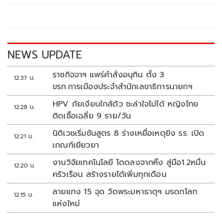
o
Li
o
n
k
k
NEWS UPDATE
ราชกิจจาฯ แพร่คำสั่งอนุทิน ตั้ง 3
12:37 น.
ขรก.การเมืองประจำสำนักเลขาธิการนายกฯ
HPV ภัยเงียบใกล้ตัว ชะล่าใจไม่ได้ หญิงไทย
12:28 น.
ติดเชื้อเฉลี่ย 9 ราย/วัน
นิติเวชเริ่มชันสูตร 8 ร่างเหยื่อเหตุยิง รร. เปิด
12:21 น.
เกณฑ์เยียวยา
งานวิจัยเทคโนโลยี โดดลงจากหิ้ง สู่มือ1.2หมื่น
12:20 น.
ครัวเรือน สร้างรายได้เพิ่มทุกเดือน
ลายแทง 15 จุด วัดพระมหาธาตุฯ มรดกโลก
12:15 น.
แห่งใหม่