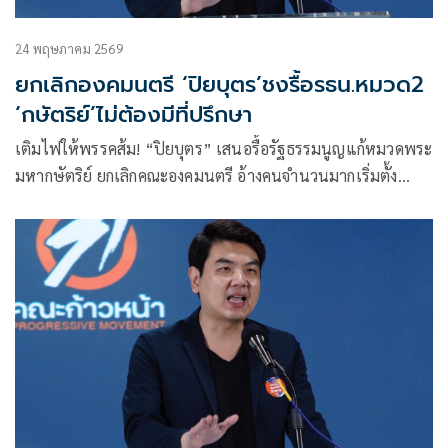
24 พฤษภาคม 2569
ยกเลิกองคมนตรี ‘ปิยบุตร’ชงรื้อรธน.หมวด2
‘กษัตริย์’ไม่ต้องมีที่ปรึกษา
เติมไฟให้พรรคส้ม! “ปิยบุตร” เสนอรื้อรัฐธรรมนูญแก้หมวดพระ
มหากษัตริย์ ยกเลิกคณะองคมนตรี อ้างคนจำนวนมากเริ่มตั้ง
คำถามถึงสถานะความเป็นกลางจนอาจกระทบกระเทือนไปถึง
สถาบัน