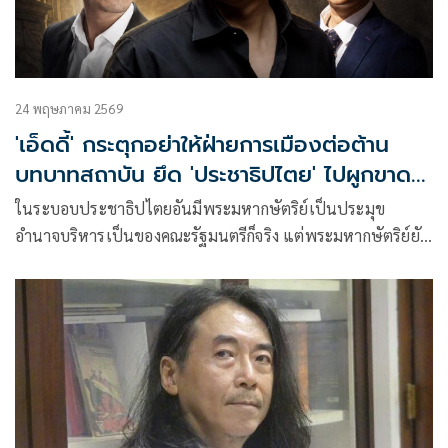
24 พฤษภาคม 2569
'เอ็ดดี้' กระตุกอย่าให้ฝ่ายการเมืองต่อต้าน
บทบาทสถาบัน ยึด 'ประชาธิปไตย' ไปผูกขาด
อยู่ฝ่ายเดียว
ในระบอบประชาธิปไตยอันมีพระมหากษัตริย์เป็นประมุข
อำนาจบริหารเป็นของคณะรัฐมนตรีก็จริง แต่พระมหากษัตริย์ยัง
ทรงเป็นประมุขของรัฐ ไม่ใช่สัญลักษณ์ว่างเปล่า และถูกตัดขาด
จากพระราชกรณียกิจเพื่อประชาชน