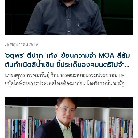
26 พฤษภาคม 2569
'จตุพร' ตีปาก 'เท้ง' ย้อนความจำ MOA สีส้ม
ต้นกำเนิดสีน้ำเงิน ชี้ประเด็นองคมนตรีไม่จำบท
เรียนถูกยุบพรรค
นายจตุพร พรหมพันธุ์ วิทยากรคณะหลอมรวมประชาชน เฟ
ซบุ๊คไลฟ์รายการประเทศไทยต้องมาก่อน โดยวิจารณ์นายณัฐ
พงษ์ เรืองปัญญาวุฒิ