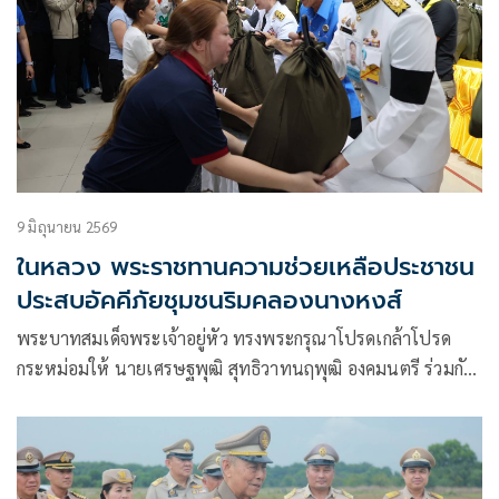
9 มิถุนายน 2569
ในหลวง พระราชทานความช่วยเหลือประชาชน
ประสบอัคคีภัยชุมชนริมคลองนางหงส์
พระบาทสมเด็จพระเจ้าอยู่หัว ทรงพระกรุณาโปรดเกล้าโปรด
กระหม่อมให้ นายเศรษฐพุฒิ สุทธิวาทนฤพุฒิ องคมนตรี ร่วมกับ
มูลนิธิราชประชานุเคราะห์ ในพระบรมราชูปภัมภ์