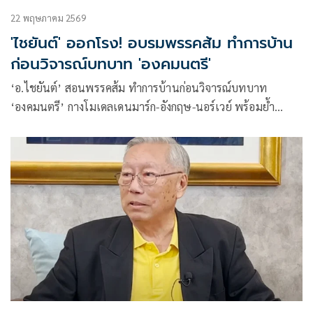
22 พฤษภาคม 2569
'ไชยันต์' ออกโรง! อบรมพรรคส้ม ทำการบ้าน
ก่อนวิจารณ์บทบาท 'องคมนตรี'
‘อ.ไชยันต์’ สอนพรรคส้ม ทำการบ้านก่อนวิจารณ์บทบาท
‘องคมนตรี’ กางโมเดลเดนมาร์ก-อังกฤษ-นอร์เวย์ พร้อมย้ำ
รธน.มาตรา 10 ทำให้ต้องรับฟังข้อมูลจากหน่วยราชการ