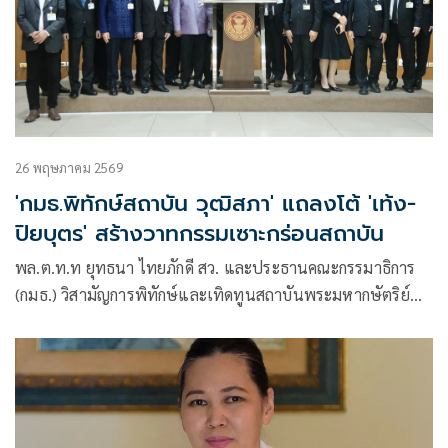
26 พฤษภาคม 2569
'กมธ.พิทักษ์สถาบัน วุฒิสภา' แถลงโต้ 'เท้ง-
ปิยบุตร' สร้างวาทกรรมเซาะกร่อนสถาบัน
พล.ต.ท.ท ยุทธนา ไทยภักดี สว. และประธานคณะกรรมาธิการ
(กมธ.) วิสามัญการพิทักษ์และเทิดทูนสถาบันพระมหากษัตริย์
สมาชิกวุฒิสภา นำคณะกมธ.ฯ แถลงจุดยืน ที่ไม่เห็นด้วยกับ
ข้อความนายปิยบุตร แสงกนกกุล เลขาธิการคณะก้าวหน้า ที่เสนอ
ให้ยกเลิกการแต่งตั้งคณะองคมนตรี ภายหลังปรากฏภาพ 9
องคมนตรี ประชุมร่วมกับกรมป้องกันและบรรเทา
สาธารณภัย(ปภ.)