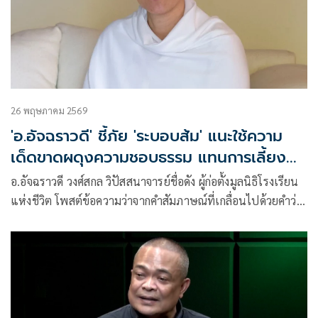
26 พฤษภาคม 2569
'อ.อัจฉราวดี' ชี้ภัย 'ระบอบส้ม' แนะใช้ความ
เด็ดขาดผดุงความชอบธรรม แทนการเลี้ยง
หนามไว้ตำแผ่นดิน
อ.อัจฉราวดี วงศ์สกล วิปัสสนาจารย์ชื่อดัง ผู้ก่อตั้งมูลนิธิโรงเรียน
แห่งชีวิต โพสต์ข้อความว่าจากคำสัมภาษณ์ที่เกลื่อนไปด้วยคำว่า
“ยึดโยงประชาชน”