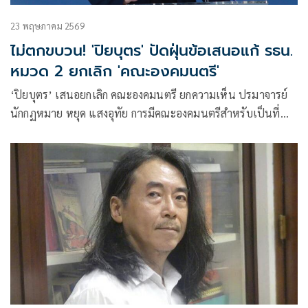
23 พฤษภาคม 2569
ไม่ตกขบวน! 'ปิยบุตร' ปัดฝุ่นข้อเสนอแก้ รธน.
หมวด 2 ยกเลิก 'คณะองคมนตรี'
‘ปิยบุตร’ เสนอยกเลิก คณะองคมนตรี ยกความเห็น ปรมาจารย์
นักกฏหมาย หยุด แสงอุทัย การมีคณะองคมนตรีสำหรับเป็นที่
ปรึกษาพระมหากษัตริย์ย่อมจะไม่สอดคล้องกับหลัก
ประชาธิปไตย