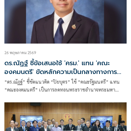
26 พฤษภาคม 2569
ดร.ณัฏฐ์ ชี้ข้อเสนอใช้ 'ครม.' แทน 'คณะ
องคมนตรี' ขัดหลักความเป็นกลางทางการ
เมือง
“ดร.ณัฏฐ์” ชี้ชัดแนวคิด “ปิยบุตร” ใช้ “คณะรัฐมนตรี” แทน
“คณะองคมนตรี” เป็นการลดทอนพระราชอำนาจพระมหา
กษัตริย์ ขัดต่อหลักความเป็นกลางทางการเมือง