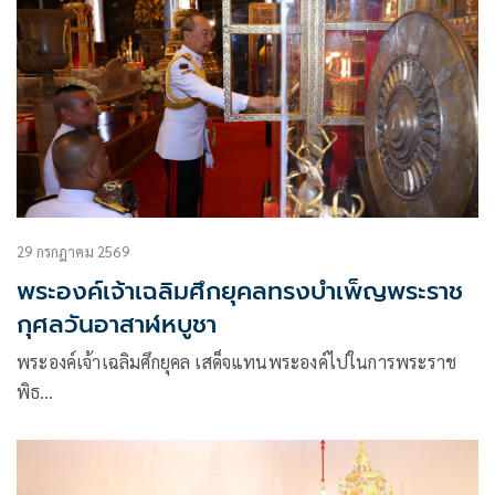
29 กรกฎาคม 2569
พระองค์เจ้าเฉลิมศึกยุคลทรงบำเพ็ญพระราช
กุศลวันอาสาฬหบูชา
พระองค์เจ้าเฉลิมศึกยุคล เสด็จแทนพระองค์ไปในการพระราช
พิธ…