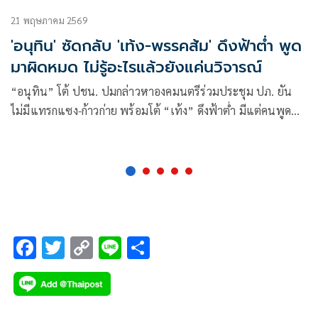
21 พฤษภาคม 2569
'อนุทิน' ซัดกลับ 'เท้ง-พรรคส้ม' ดึงฟ้าต่ำ พูด
มาผิดหมด ไม่รู้อะไรแล้วยังแค่นวิจารณ์
“อนุทิน” โต้ ปชน. ปมกล่าวหาองคมนตรีร่วมประชุม ปภ. ยัน
ไม่มีแทรกแซง-ก้าวก่าย พร้อมโต้ “เท้ง” ดึงฟ้าต่ำ มีแต่คนพูด
พยายามอยู่เรื่อย เชื่อประชาชนเข้าใจดีหวังผลอะไร เย้ยไร้
ภูมิปัญญาและวุฒิภาวะ เรื่องบริหารประเทศยังไม่รู้เลย เอาแต่
แค่นวิจารณ์
F
T
C
Li
S
ac
wi
o
n
h
e
tt
p
e
ar
b
er
y
e