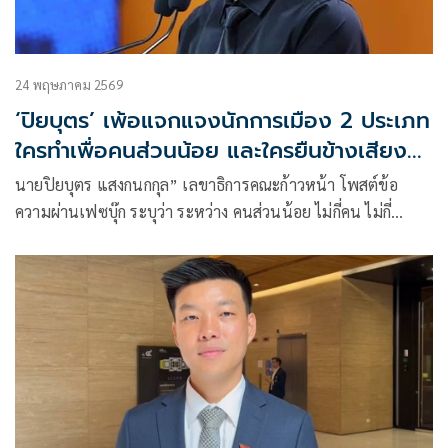
24 พฤษภาคม 2569
‘ปิยบุตร’ เพ้อแจกแจงนักการเมือง 2 ประเภท
ใครทำเพื่อคนส่วนน้อย และใครยืนข้างเสียง
ส่วนใหญ่
นายปิยบุตร แสงกนกกุล” เลขาธิการคณะก้าวหน้า โพสต์ข้อ
ความผ่านเฟซบุ๊ก ระบุว่า ระหว่าง คนส่วนน้อย ไม่กี่คน ไม่กี่
ตระกูล ที่ทรงอำนาจ และพลานุภาพ