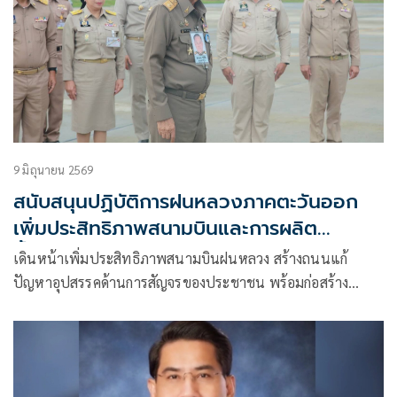
9 มิถุนายน 2569
สนับสนุนปฏิบัติการฝนหลวงภาคตะวันออก
เพิ่มประสิทธิภาพสนามบินและการผลิต
น้ำแข็งแห้ง
เดินหน้าเพิ่มประสิทธิภาพสนามบินฝนหลวง สร้างถนนแก้
ปัญหาอุปสรรคด้านการสัญจรของประชาชน พร้อมก่อสร้าง
โรงงานผลิตน้ำแข็งแห้งสำหรับปฏิบัติการฝนหลวง เผยภารกิจ
กว้างไกล ทั้งสร้างฝนเพื่อพื้นที่การเกษตรและลดปัญหาฝุ่นควัน
PM 2.5 ในพื้นที่ภาคตะวันออก ซึ่งเป็นแหล่งผลิตพืชเศรษฐกิจ
สำคัญของประเทศ