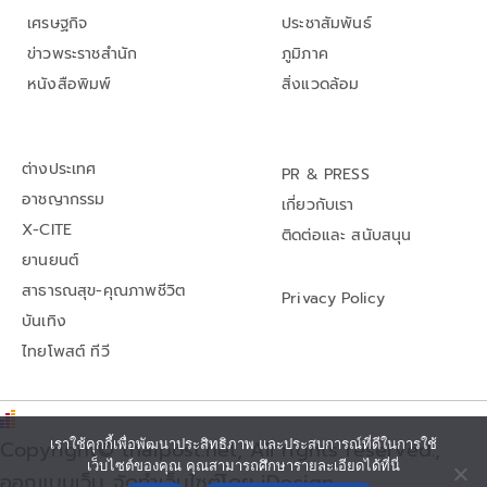
เศรษฐกิจ
ประชาสัมพันธ์
ข่าวพระราชสำนัก
ภูมิภาค
หนังสือพิมพ์
สิ่งแวดล้อม
ต่างประเทศ
PR & PRESS
อาชญากรรม
เกี่ยวกับเรา
X-CITE
ติดต่อและ สนับสนุน
ยานยนต์
สาธารณสุข-คุณภาพชีวิต
Privacy Policy
บันเทิง
ไทยโพสต์ ทีวี
Copyright© thaipost.net, All rights reserved.,
เราใช้คุกกี้เพื่อพัฒนาประสิทธิภาพ และประสบการณ์ที่ดีในการใช้
เว็บไซต์ของคุณ คุณสามารถศึกษารายละเอียดได้ที่นี่
ออกแบบเว็บ จัดทำเว็บไซต์โดย iDesign