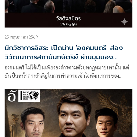
25 พฤษภาคม 2569
นักวิชาการอิสระ เปิดม่าน 'องคมนตรี' ส่อง
วิวัฒนาการสถาบันกษัตริย์ ผ่านมุมมอง
รัฐธรรมนูญ
องคมนตรี ไม่ได้เป็นเพียงองค์กรตามตัวบทกฎหมายเท่านั้น แต่
ยังเป็นหน้าต่างสำคัญในการทำความเข้าใจพัฒนาการของ
รัฐธรรมนูญ