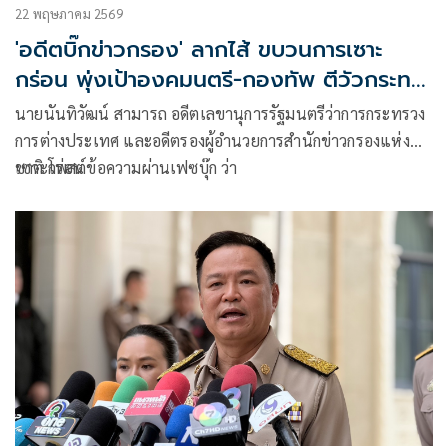
22 พฤษภาคม 2569
'อดีตบิ๊กข่าวกรอง' ลากไส้ ขบวนการเซาะ
กร่อน พุ่งเป้าองคมนตรี​-กองทัพ ตีวัวกระทบ
คราด
นายนันทิวัฒน์ สามารถ อดีตเลขานุการรัฐมนตรีว่าการกระทรวง
การต่างประเทศ และอดีตรองผู้อำนวยการสำนักข่าวกรองแห่ง
ชาติ โพสต์ข้อความผ่านเฟซบุ๊ก ว่า
เซาะกร่อน