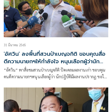
31 มีนาคม 2565
'อัศวิน' ลงพื้นที่สวนป่าเบญจกิติ ขอบคุณสื่อ
ตีความนายกฯให้กำลังใจ หนุนเลือกผู้ว่านัก
ปฏิบัติ
“อัศวิน” พาสื่อชมสวนป่า​เบญจกิติ ​ปัดเคลมผลงานเก่า​ ขอบคุณ
คนตีความนายกฯหนุนเลือกผู้ว่า​ นักปฎิบัติ​มีผลงานปรากฏ​ ขอให้
เชื่อนายก เพราะท่านพูดความจริง​ อวย​นายกฯตู่​ วิสัยทัศน์​ไกล
คาด DNAใกล้กัน พร้อมเหน็บนโยบายจักรยาน​อวกาศ​ บอกตน ทำ
จริง วาดวิมานบนดิน ไม่ได้วาดวิมานในอากาศ​