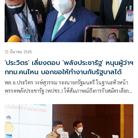
31 มีนาคม 2565
'ประวิตร' เลี่ยงตอบ 'พลังประชารัฐ' หนุนผู้ว่าฯ
กทม.คนไหน บอกขอให้ทำงานกับรัฐบาลได้
พล.อ.ประวิตร​ วงษ์สุวรรณ​ รองนายกรัฐมนตรี ในฐานะหัวหน้า
พรรคพลังประชารัฐ (พปชร.) ให้สัมภาษณ์ถึงการรับสมัครเลือก
ตั้งผู้ว่าราชการกรุงเทพมหานครวันแรก ว่า ไม่ได้เชียร์ใคร ไม่มี
คนอยู่ในใจ และเคยบอกแล้วว่าใครจะมาเป็นผู้ว่าฯกทม.ก็ได้