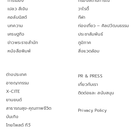
การเมือง
กรองสถานการณ์
เปลว สีเงิน
วาไรตี้
คอลัมนิสต์
กีฬา
บทความ
ท่องเที่ยว – ศิลปวัฒนธรรม
เศรษฐกิจ
ประชาสัมพันธ์
ข่าวพระราชสำนัก
ภูมิภาค
หนังสือพิมพ์
สิ่งแวดล้อม
ต่างประเทศ
PR & PRESS
อาชญากรรม
เกี่ยวกับเรา
X-CITE
ติดต่อและ สนับสนุน
ยานยนต์
สาธารณสุข-คุณภาพชีวิต
Privacy Policy
บันเทิง
ไทยโพสต์ ทีวี