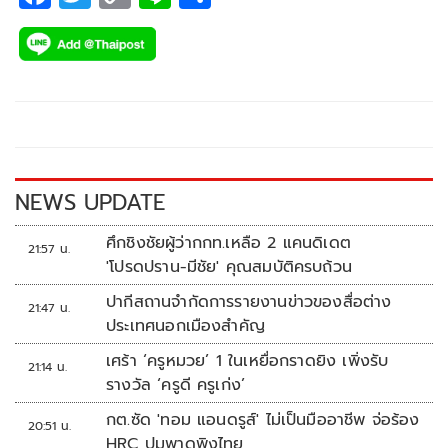
ac
wi
o
n
h
e
tt
p
e
ar
b
er
y
e
o
Li
o
n
k
k
NEWS UPDATE
ศึกชิงชัยผู้ว่ากกท.เหลือ 2 แคนดิเดต
21:57 น.
'โปรดปราน-มีชัย' คุณสมบัติครบถ้วน
ปากีสถานจำกัดการรายงานข่าวของสื่อต่าง
21:47 น.
ประเทศนอกเมืองสำคัญ
เศร้า ‘ครูหมวย’ 1 ในเหยื่อกราดยิง เพิ่งรับ
21:14 น.
รางวัล ‘ครูดี ครูเก่ง’
กต.ซัด 'ทอม แอนดรูส์' ไม่เป็นมืออาชีพ จ่อร้อง
20:51 น.
HRC ปมพาดพิงไทย