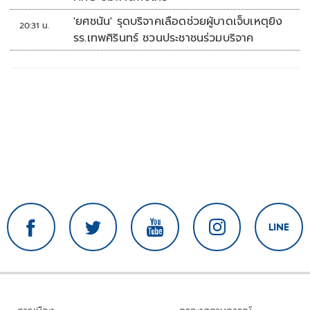
'ยศชนัน' รุดบริจาคเลือดช่วยผู้บาดเจ็บเหตุยิง
20:31 น.
รร.เทพศิรินทร์ ชวนประชาชนร่วมบริจาค