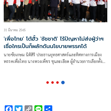
31 มีนาคม 2565
'เพื่อไทย' โต้ฮั้ว 'ชัชชาติ' ไร้ปัญหาไม่ส่งผู้ว่าฯ
เชื่อใครเป็นก็ผลักดันนโยบายพรรคได้
นายชัยเกษม นิติสิริ ประธานยุทธศาสตร์และทิศทางการเมือง
พรรคเพื่อไทย นางพวงเพ็ชร ชุนละเอียด ผู้อำนวยการเลือกตั้ง
ส.ก. ของพรรคเพื่อไทย นำว่าที่ผู้สมัครส.ก.ทั้ง 50 เขตของพรรค
เดินทางด้วยรถบัสมารับสมัครอย่างพร้อมเพียง
F
T
C
Li
S