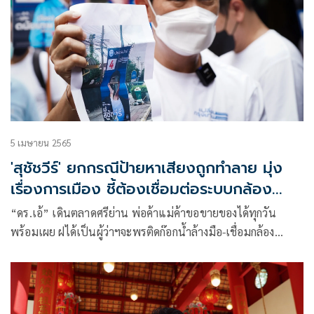
5 เมษายน 2565
'สุชัชวีร์' ยกกรณีป้ายหาเสียงถูกทำลาย มุ่ง
เรื่องการเมือง ชี้ต้องเชื่อมต่อระบบกล้อง
วงจรปิด
“ดร.เอ้” เดินตลาดศรีย่าน พ่อค้าแม่ค้าขอขายของได้ทุกวัน
พร้อมเผย ฝได้เป็นผู้ว่าฯจะพรติดก๊อกน้ำล้างมือ-เชื่อมกล้อง
วงจรปิด พร้อม วอนหาเสียงสร้างสรรค์ไม่ทำลายป้ายคู่แข่ง