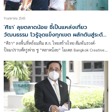
9 เมษายน 2565
'ศิธา' ลุยตลาดน้อย ชี้เป็นแหล่งเที่ยว
วัฒนธรรม โวรู้จุดแข็งทุกเขต ผลักดันสู่ระดับ
ชาติ
“ศิธา” ลงพื้นที่พร้อมทีม ส.ก. ไทยสร้างไทย สัมพันธวงศ์-
ป้อมปราบศัตรูพ่าย ชู “ตลาดน้อย” โมเดล Bangkok Creative
City 50 เขต