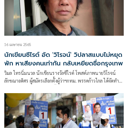
16 เมษายน 2565
นักเขียนซีไรต์ อัด 'วิโรจน์' วิปลาสแบบไม่หยุด
พัก หาเสียงคนเท่ากัน กลับเหยียดชื่อกรุงเทพ
วิมล ไทรนิ่มนวล นักเขียนรางวัลซีไรต์ โพสต์ภาพนายวิโรจน์
ลักขณาอดิศร ผู้สมัครเลือกตั้งผู้ว่าฯกทม. พรรคก้าวไกล ได้จัดทำ
ป้าย/banner หาเสียงเลือกตั้งผู้ว่าฯกทม. ที่มีการขีดฆ่าชื่อเต็ม
กรุงเทพมหานคร