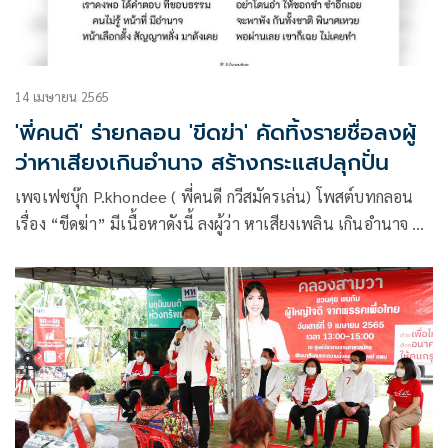
14 เมษายน 2565
'พี่คนดี' ร่ายกลอน 'ขีดฆ่า' คัดทิ้งรายชื่อลงผู้
ว่าหาเสียงเกินอำนาจ สร้างกระแสปลุกปั่น
เพจเฟซบุ๊ก P.khondee ( พี่คนดี กวีสมัครเล่น) โพสต์บทกลอน
เรื่อง “ขีดฆ่า” มีเนื้อหาดังนี้ ลงผู้ว่า หาเสียงเพลิน เกินอำนาจ คน
ชังชาติ หาโอกาส มาปลุกปั่น