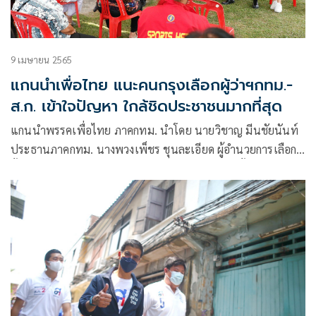
9 เมษายน 2565
แกนนำเพื่อไทย แนะคนกรุงเลือกผู้ว่าฯกทม.-
ส.ก. เข้าใจปัญหา ใกล้ชิดประชาชนมากที่สุด
แกนนำพรรคเพื่อไทย ภาคกทม. นำโดย นายวิชาญ มีนชัยนันท์
ประธานภาคกทม. นางพวงเพ็ชร ชุนละเอียด ผู้อำนวยการเลือก
ตั้ง ส.ก. นายดนุพร ปุณณกันต์ เลขานุการการเลือกตั้ง