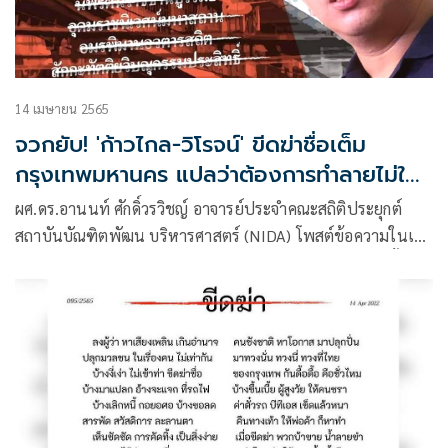
14 เมษายน 2565
จวกยับ! 'ก้าวไกล-วิโรจน์' ขีดฆ่าชื่อเต็ม
กรุงเทพมหานคร แปลว่าต้องการทำลายไม่ให้มี
7 ประการ
ผศ.ดร.อานนท์ ศักดิ์วรวิชญ์ อาจารย์ประจำคณะสถิติประยุกต์
สถาบันบัณฑิตพัฒน บริหารศาสตร์ (NIDA) โพสต์ข้อความในเฟ
ซบุ๊กกล่าวถึงพรรคก้าวไกลจัดทำป้าย/banner หาเสียงเลือกตั้งผู้
ว่าฯกทม.ของนายวิโรจน์ ลักขณาอดิศร ที่มีการขีดฆ่าชื่อเต็ม
กรุงเทพมหานคร ว่า