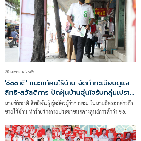
20 เมษายน 2565
'ชัชชาติ' แนะแก้คนไร้บ้าน จัดทำทะเบียนดูแล
สิทธิ-สวัสดิการ ปัดฝุ่นบ้านอุ่นใจรับกลุ่มเปราะ
บาง
นายชัชชาติ สิทธิพันธุ์ ผู้สมัครผู้ว่าฯ กทม. ในนามอิสระ กล่าวถึง
ชายไร้บ้าน ทำร้ายร่างกายประชาชนกลางศูนย์การค้าว่า ขอ
แสดงความเสียใจกับเหตุการณ์ดังกล่าว มีความเป็นห่วงถึงแนว
โน้มปัญหาคนไร้บ้านที่เพิ่มสูงขึ้นใน กทม. ขอเสนอ กทม