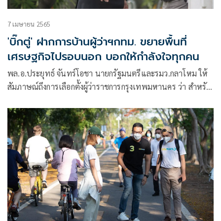
7 เมษายน 2565
'บิ๊กตู่' ฝากการบ้านผู้ว่าฯกทม. ขยายพื้นที่
เศรษฐกิจไปรอบนอก บอกให้กำลังใจทุกคน
พล.อ.ประยุทธ์ จันทร์โอชา นายกรัฐมนตรีและรมว.กลาโหม ให้
สัมภาษณ์ถึงการเลือกตั้งผู้ว่าราชการกรุงเทพมหานคร ว่า สำหรับ
ในกรุงเทพฯ ตนเป็นห่วง ที่ผ่านมาเราทำให้กรุงเทพฯเป็นเมือง
ที่มีความสะอาด เป็นเมืองที่มีความเป็นระเบียบเรียบร้อย