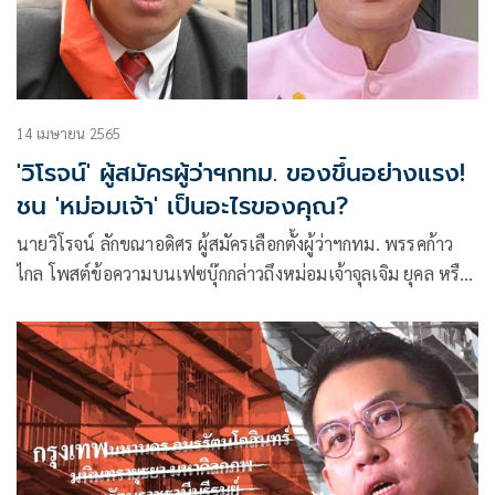
14 เมษายน 2565
'วิโรจน์' ผู้สมัครผู้ว่าฯกทม. ของขึ้นอย่างแรง!
ชน 'หม่อมเจ้า'​ เป็นอะไรของคุณ?
นายวิโรจน์ ลักขณาอดิศร ผู้สมัครเลือกตั้งผู้ว่าฯกทม. พรรคก้าว
ไกล โพสต์ข้อความบนเฟซบุ๊กกล่าวถึงหม่อมเจ้าจุลเจิม ยุคล หรือ
ท่านใหม่