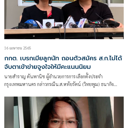
16 เมษายน 2565
กกต. เบรกเมียลูกนัท ถอนตัวสมัคร ส.ก.ไม่ได้
จับตาเข้าข่ายจูงใจให้มีคะแนนนิยม
นายสำราญ ตันพานิช ผู้อำนวยการการเลือกตั้งประจำ
กรุงเทพมหานคร กล่าวกรณีน.ส.หทัยรัตน์ (วิทยพูม) ธนากิจ
อำนวย หรือ แอนนา ภรรยาของนายธนัตถ์ ธนากิจอำนวย “ลูก
นัท” (ไฮโซลูกนัท)