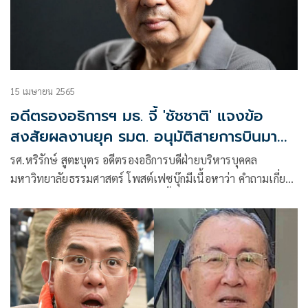
15 เมษายน 2565
อดีตรองอธิการฯ มธ. จี้ 'ชัชชาติ' แจงข้อ
สงสัยผลงานยุค รมต. อนุมัติสายการบินมาก
ที่สุดในปฐพี
รศ.หริรักษ์ สูตะบุตร อดีตรองอธิการบดีฝ่ายบริหารบุคคล
มหาวิทยาลัยธรรมศาสตร์ โพสต์เฟซบุ๊กมีเนื้อหาว่า คำถามเกี่ยว
กับการเมืองที่ถามกันมากที่สุดระยะนี้คือ