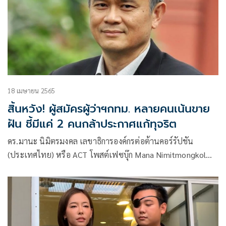
18 เมษายน 2565
สิ้นหวัง! ผู้สมัครผู้ว่าฯกทม. หลายคนเน้นขาย
ฝัน ชี้มีแค่ 2 คนกล้าประกาศแก้ทุจริต
ดร.มานะ นิมิตรมงคล เลขาธิการองค์กรต่อต้านคอร์รัปชัน
(ประเทศไทย) หรือ ACT โพสต์เฟซบุ๊ก Mana Nimitmongkol
หัวข้อเรื่อง กทม. ไม่ปราบคอร์รัปชันแล้วจะพัฒนาได้อย่างไร?
โดยมีเนื้อหา ดังนี้