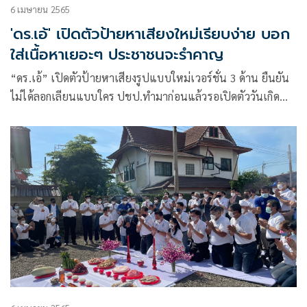
6 เมษายน 2565
'ดร.เอ้' เปิดตัวป้ายหาเสียงใหม่เรียบง่าย บอก
ใส่เนื้อหาเยอะๆ ประชาชนจะรำคาญ
“ดร.เอ้” เปิดตัวป้ายหาเสียงรูปแบบใหม่เวอร์ชั่น 3 ด้าน ยืนยัน
ไม่ได้ลอกเลียนแบบใคร ปชป.ทำมาก่อนแล้วรอเปิดตัววันเกิด
พรรค รับกังวลป้ายถูกกรีดซ้ำ วิงวอนเล่นการเมืองตามกติกา