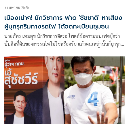
7 เมษายน 2565
เมืองเน่าๆ! นักวิชาการ ฟาด 'ชัชชาติ' หาเสียง
ผู้บุกรุกริมทางรถไฟ ได้จดทะเบียนชุมชน
นายภัทร เหมสุข นักวิชาการอิสระ โพสต์ข้อความบนเฟซบุ๊กว่า
นั่นคือที่ดินของการรถไฟไม่ใช่หรือครับ แล้วคนเหล่านั้นก็บุกรุก
ที่ดินของการรถไฟ กทม.มีสิทธิ์อะไรไปจัดการเรื่องนี้บนที่ดินของ
หน่วยงานอื่น