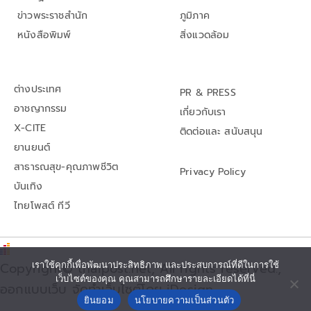
ข่าวพระราชสำนัก
ภูมิภาค
หนังสือพิมพ์
สิ่งแวดล้อม
ต่างประเทศ
PR & PRESS
อาชญากรรม
เกี่ยวกับเรา
X-CITE
ติดต่อและ สนับสนุน
ยานยนต์
สาธารณสุข-คุณภาพชีวิต
Privacy Policy
บันเทิง
ไทยโพสต์ ทีวี
Copyright© thaipost.net, All rights reserved.,
เราใช้คุกกี้เพื่อพัฒนาประสิทธิภาพ และประสบการณ์ที่ดีในการใช้
เว็บไซต์ของคุณ คุณสามารถศึกษารายละเอียดได้ที่นี่
ออกแบบเว็บ จัดทำเว็บไซต์โดย iDesign
ยินยอม
นโยบายความเป็นส่วนตัว