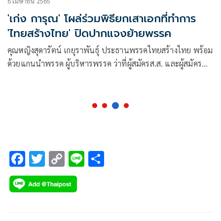
6 เมษายน 2565
'เก่ง การุณ' โผล่ร่วมพิธียกเสาเอกที่ทำการ
'ไทยสร้างไทย' ปิดปากแจงย้ายพรรค
คุณหญิงสุดารัตน์ เกยุราพันธุ์ ประธานพรรคไทยสร้างไทย พร้อม
ด้วยแกนนำพรรค ผู้บริหารพรรค ว่าที่ผู้สมัคร​ส.ส.​ และผู้สมัคร​
ส.ก.​ของพรรค เข้าร่วมพิธี​ ยกเสาเอกเพื่อลงหลักปักฐานสถาบัน
การเมืองไทยสร้างไทย ถือฤกษ์​ 9.19 น.​ ที่ทำการแห่งนี้
F
T
C
Li
S
ac
wi
o
n
h
e
tt
p
e
ar
b
er
y
e