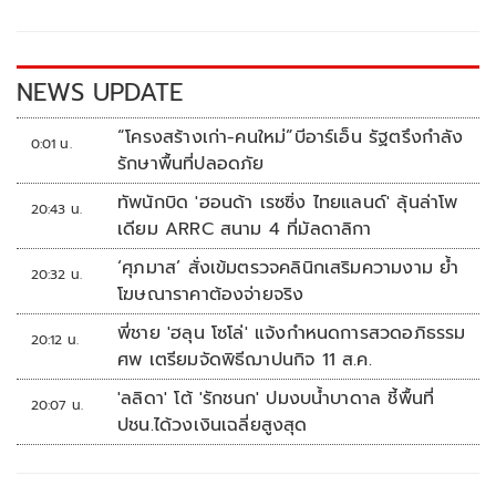
o
Li
o
n
k
k
NEWS UPDATE
“โครงสร้างเก่า-คนใหม่”บีอาร์เอ็น รัฐตรึงกำลัง
0:01 น.
รักษาพื้นที่ปลอดภัย
ทัพนักบิด 'ฮอนด้า เรซซิ่ง ไทยแลนด์' ลุ้นล่าโพ
20:43 น.
เดียม ARRC สนาม 4 ที่มัลดาลิกา
‘ศุภมาส’ สั่งเข้มตรวจคลินิกเสริมความงาม ย้ำ
20:32 น.
โฆษณาราคาต้องจ่ายจริง
พี่ชาย 'ฮลุน โซโล่' แจ้งกำหนดการสวดอภิธรรม
20:12 น.
ศพ เตรียมจัดพิธีฌาปนกิจ 11 ส.ค.
'ลลิดา' โต้ 'รักชนก' ปมงบน้ำบาดาล ชี้พื้นที่
20:07 น.
ปชน.ได้วงเงินเฉลี่ยสูงสุด