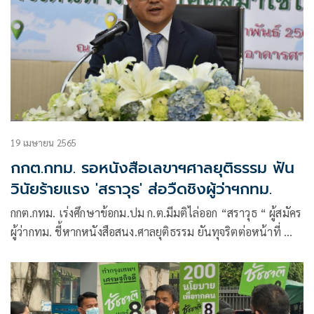
19 เมษายน 2565
กกต.กทม. รอหนังสือเลขาฯศาลยุติธรรม ฟัน
วินัยร้ายแรง 'สราวุธ' ส่อวืดชิงผู้ว่าฯกทม.
กกต.กทม. เร่งศึกษาข้อกม.ปม ก.ต.มีมติไล่ออก “สราวุธ “ ผู้สมัคร
ผู้ว่ากทม. ชี้หากหนังสือสนง.ศาลยุติธรรม ยันทุจริตต่อหน้าที่ ทำ
มีลักษณะต้องห้ามลงสมัคร จ่อถอนชื่อเป็นผู้สมัคร ด้าน3 ผู้สมัครผู้
ว่ากทม.-ส.ก. เตรียมลุ้นกกต.กลางวินิจฉัยได้ไปต่อหรือพอแค่นี้