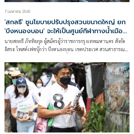
7 เมษายน 2565
'สกลธี' ชูนโยบายปรับปรุงสวนขนาดใหญ่ ยก
'บึงหนองบอน' จะให้เป็นศูนย์กีฬาทางน้ำเมือง
กรุง
นายสกลธี ภัททิยกุล ผู้สมัครผู้ว่าราชการกรุงเทพมหานคร สังกัด
อิสระ โพสต์เฟซบุ๊กว่า บึงหนองบอน เขตประเวศ สวนสาธารณะ
บึงหนองบอน เขตประเวศ เป็นพื้นที่แก้มลิงรับน้ำความจุ
5,000,000 ลบ.ม. ขนาด 600 กว่าไร่ของสำนักการระบายน้ำครับ
โดยมีพื้นที่เป็นบึงถึง 500 ไร่