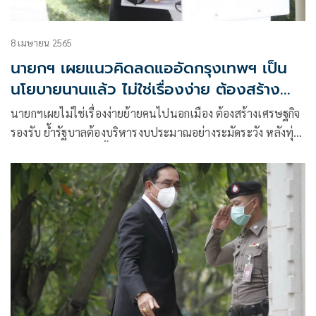
8 เมษายน 2565
นายกฯ เผยแนวคิดลดแออัดกรุงเทพฯ เป็น
นโยบายนานแล้ว ไม่ใช่เรื่องง่าย ต้องสร้าง
เศรษฐกิจรองรับ
นายกฯเผยไม่ใช่เรื่องง่ายย้ายคนไปนอกเมือง ต้องสร้างเศรษฐกิจ
รองรับ ย้ำรัฐบาลต้องบริหารงบประมาณอย่างระมัดระวัง หลังทุ่ม
ดูแลปชช.จากโควิด ชี้ยกเว้นภาษีผู้ประกอบการรายใหญ่เป็นผลดี
มีการจ้างงาน ได้ถ่ายทอดเทคโนโลยี เชื่อ 4-8 ปีมีการลงทุนมาก
ขึ้น ทำประเทศมีรายได้มากขึ้นตามที่ประชาชนต้องการ