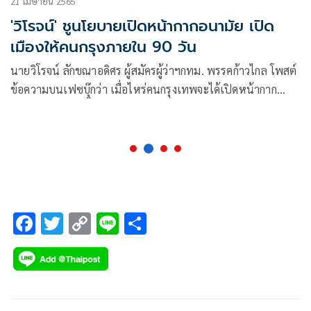
21 เมษายน 2565
'วิโรจน์' ชูนโยบายเปิดหน้ากากอนามัย เปิด
เมืองให้คนกรุงภายใน 90 วัน
นายวิโรจน์ ลักขณาอดิศร ผู้สมัครผู้ว่าฯกทม. พรรคก้าวไกล โพสต์
ข้อความบนเฟซบุ๊กว่า เมื่อไหร่คนกรุงเทพจะได้เปิดหน้ากาก
อนามัย เมื่อวานนี้ตอนดูบอลคู่แมนยูฯ กับลิเวอร์พูล กองเชียร์
เปิดหน้ากากดูบอลกันหมดแล้ว
F
T
C
Li
S
ac
wi
o
n
h
e
tt
p
e
ar
b
er
y
e