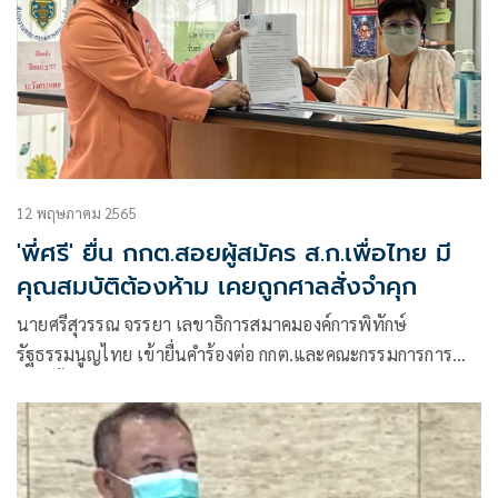
12 พฤษภาคม 2565
'พี่ศรี' ยื่น กกต.สอยผู้สมัคร ส.ก.เพื่อไทย มี
คุณสมบัติต้องห้าม เคยถูกศาลสั่งจำคุก
นายศรีสุวรรณ จรรยา เลขาธิการสมาคมองค์การพิทักษ์
รัฐธรรมนูญไทย เข้ายื่นคำร้องต่อ กกต.และคณะกรรมการการ
เลือกตั้งประจำกรุงเทพมหานคร (กกต.กทม.) เพื่อขอให้ตรวจสอบ
คุณสมบัติของผู้สมัครสมาชิกสภากรุงเทพมหานคร (ส.ก.) พรรค
เพื่อไทย