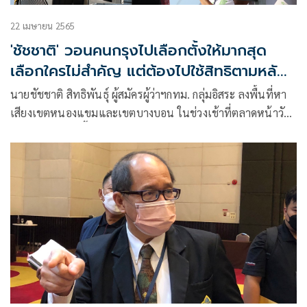
22 เมษายน 2565
'ชัชชาติ' วอนคนกรุงไปเลือกตั้งให้มากสุด
เลือกใครไม่สำคัญ แต่ต้องไปใช้สิทธิตามหลัก
ปชต.
นายชัชชาติ สิทธิพันธุ์ ผู้สมัครผู้ว่าฯกทม. กลุ่มอิสระ ลงพื้นที่หา
เสียงเขตหนองแขมและเขตบางบอน ในช่วงเช้าที่ตลาดหน้าวัด
หนองแขม ก่อนขึ้นขบวนรถยนต์ไฟฟ้า ไปหมู่บ้านพงษ์ศิริชัย 4