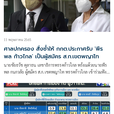
11 พฤษภาคม 2565
ศาลปกครอง สั่งซ้ำให้ กกต.ประกาศรับ 'พีร
พล ก้าวไกล' เป็นผู้สมัคร ส.ก.เขตพญาไท
นายชัยธวัช ตุลาธน เลขาธิการพรรคก้าวไกล พร้อมด้วยนายพีร
พล กนกวลัย ผู้สมัคร ส.ก.เขตพญาไท พรรคก้าวไกล เข้าร่วมฟัง
การไต่สวนของศาลปกครองนัดแรก กรณีที่กกต. ไม่ปฏิบัติตามคำ
สั่งศาล ไม่ประชาสัมพันธ์ชื่อ-เบอร์