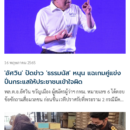
16 พฤษภาคม 2565
'อัศวิน' ปัดข่าว 'ธรรมนัส' หนุน แฉเกมคู่แข่ง
ปั่นกระแสให้ประชาชนเข้าใจผิด
พล.ต.อ.อัศวิน ขวัญเมือง ผู้สมัครผู้ว่าฯ กทม. หมายเลข 6 ได้ตอบ
ข้อซักถามสื่อมวลชน ก่อนขึ้นเวทีปราศรัยที่พระราม 2 กรณีมีคน
พยายามโยงเรื่องความสัมพันธ์ระหว่างผู้สมัคร ส.ก.