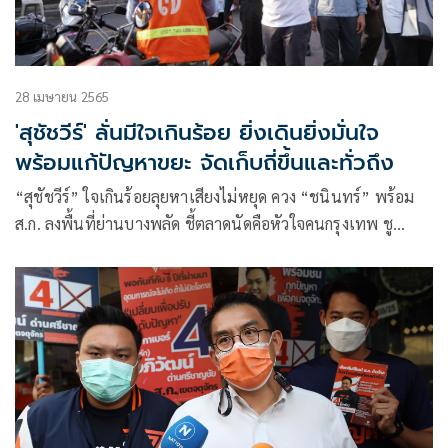
28 เมษายน 2565
'สุชัชวีร์' ลั่นมีใจเกินร้อย ยิ่งเดินยิ่งมั่นใจ
พร้อมแก้ปัญหาขยะ จัดเก็บถี่ขึ้นและทั่วถึง
“สุชัชวีร์” ใจเกินร้อยลุยหาเสียงไม่หยุด ควง “ชนินทร์” พร้อม
ส.ก. ลงพื้นที่ย่านบางพลัด ชี้ตลาดนัดคือหัวใจคนกรุงเทพ ชู
นโยบายขายของได้ทุกวัน ชง 4 ข้อดูแลผู้สูงอายุ