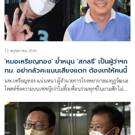
12 พฤษภาคม 2565
'หมอเหรียญทอง' ย้ำหนุน 'สกลธี' เป็นผู้ว่าฯก
ทม. อย่ากลัวคะแนนเสียงแตก ต้องเทให้คนนี้
นพ.เหรียญทอง แน่นหนา ผู้อำนวยการโรงพยาบาลมงกุฎวัฒนะ
โพสต์ข้อความบนเฟซบุ๊กว่าไม่ทิ้งเพื่อนร่วมทุกข์ในยามศึก ไม่
เคยคิดร่วมสุขในยามสมหวัง ผมไม่ทิ้งหมอวรงค์ เพื่อนร่วมศึก
กปปส ฉันใด ผมย่อมไม่ทิ้ง ‘สกลธี’ น้องร่วมรบ