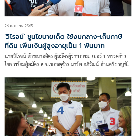
26 เมษายน 2565
'วิโรจน์' ชูนโยบายเด็ด ใช้งบกลาง-เก็บภาษี
ที่ดิน เพิ่มเงินผู้สูงอายุเป็น 1 พันบาท
นายวิโรจน์ ลักขณาอดิศร ผู้สมัครผู้ว่าฯ กทม. เบอร์ 1 พรรคก้าว
ไกล พร้อมผู้สมัคร ส.ก.เขตจตุจักร มาร์ท อภิวัฒน์ ด่านศรีชาญชัย
เบอร์ 4 เดินหน้าแนะนำตัวหาเสียงกับพี่น้องประชาชนบริเวณ
ตลาดบางเขนและพื้นที่ใกล้เคียง