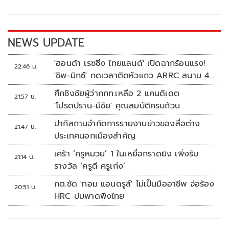
o
Li
o
n
k
k
NEWS UPDATE
'ฮอนด้า เรซซิ่ง ไทยแลนด์' เปิดฉากร้อนแรง!
22:46 น.
'ชิพ-มิกซ์' กดเวลาติดหัวแถว ARRC สนาม 4
ที่มัลดาลิกา
ศึกชิงชัยผู้ว่ากกท.เหลือ 2 แคนดิเดต
21:57 น.
'โปรดปราน-มีชัย' คุณสมบัติครบถ้วน
ปากีสถานจำกัดการรายงานข่าวของสื่อต่าง
21:47 น.
ประเทศนอกเมืองสำคัญ
เศร้า ‘ครูหมวย’ 1 ในเหยื่อกราดยิง เพิ่งรับ
21:14 น.
รางวัล ‘ครูดี ครูเก่ง’
กต.ซัด 'ทอม แอนดรูส์' ไม่เป็นมืออาชีพ จ่อร้อง
20:51 น.
HRC ปมพาดพิงไทย