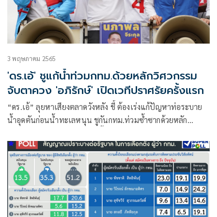
3 พฤษภาคม 2565
'ดร.เอ้' ชูแก้น้ำท่วมกทม.ด้วยหลักวิศวกรรม
จับตาควง 'อภิรักษ์' เปิดเวทีปราศรัยครั้งแรก
“ดร.เอ้” ลุยหาเสียงตลาดวังหลัง ชี้ ต้องเร่งแก้ปัญหาท่อระบาย
น้ำอุดตันก่อนน้ำทะเลหนุน ชูกันกทม.ท่วมซ้ำซากด้วยหลัก
วิศวกรรม พร้อมจับตา 4 พ.ค.นี้ ควง “อภิรักษ์-ฮูวัยดีย๊ะ”เปิดเวที
ปราศรัยครั้งแรกที่เขตคลองสามวา