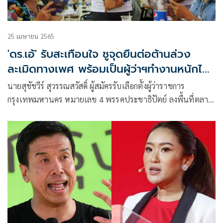
25 เมษายน 2565
'ดร.เอ้' รับสะเทือนใจ ชูจุดยืนต่อต้านล่วง
ละเมิดทางเพศ พร้อมเป็นผู้ว่าฯทำงานหนักไม่
ท้อทุกปัญหา
นายสุชัชวีร์ สุวรรณสวัสดิ์ ผู้สมัครรับเลือกตั้งผู้ว่าราชการ
กรุงเทพมหานคร หมายเลข 4 พรรคประชาธิปัตย์ ลงพื้นที่ตลาด
เสรีมาร์เก็ต ห้างพาราไดซ์ พบปะพ่อค้าแม่ค้าและประชาชนที่
เดินมาจับจ่ายซื้อของ โดยนายสุชัชวีร์ ให้สัมภาษณ์ถึงกรณีที่มี
กระแสกดดันให้กรรมการบริหารพรรคลาออก