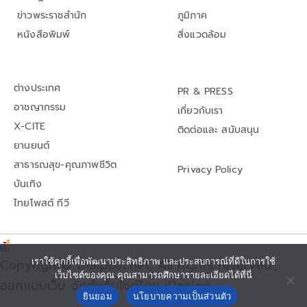
ข่าวพระราชสำนัก
ภูมิภาค
หนังสือพิมพ์
สิ่งแวดล้อม
ต่างประเทศ
PR & PRESS
อาชญากรรม
เกี่ยวกับเรา
X-CITE
ติดต่อและ สนับสนุน
ยานยนต์
สาธารณสุข-คุณภาพชีวิต
Privacy Policy
บันเทิง
ไทยโพสต์ ทีวี
Copyright© thaipost.net, All rights reserved.,
เราใช้คุกกี้เพื่อพัฒนาประสิทธิภาพ และประสบการณ์ที่ดีในการใช้
เว็บไซต์ของคุณ คุณสามารถศึกษารายละเอียดได้ที่นี่
ออกแบบเว็บ จัดทำเว็บไซต์โดย iDesign
ยินยอม
นโยบายความเป็นส่วนตัว