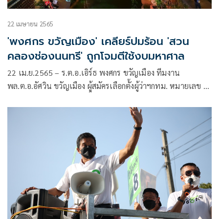
22 เมษายน 2565
'พงศกร ขวัญเมือง' เคลียร์ปมร้อน 'สวน
คลองช่องนนทรี' ถูกโจมตีใช้งบมหาศาล
22 เม.ย.2565 – ร.ต.อ.เอิร์ธ พงศกร ขวัญเมือง ทีมงาน
พล.ต.อ.อัศวิน ขวัญเมือง ผู้สมัครเลือกตั้งผู้ว่าฯกทม. หมายเลข 6
โพสต์ข้อความบนเฟซบุ๊กชี้แจงเกี่ยวกับงบประมาณโครงการ
ก่อสร้างสวนสาธารณะคลองช่องนนทรี