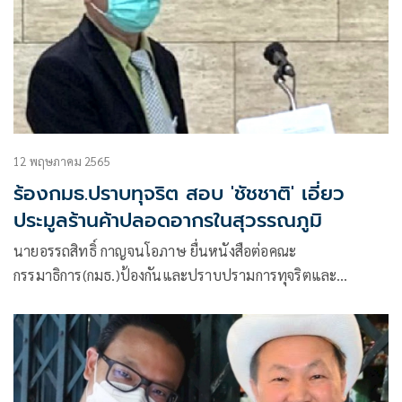
12 พฤษภาคม 2565
ร้องกมธ.ปราบทุจริต สอบ 'ชัชชาติ' เอี่ยว
ประมูลร้านค้าปลอดอากรในสุวรรณภูมิ
นายอรรถสิทธิ์ กาญจนโอภาษ ยื่นหนังสือต่อคณะ
กรรมาธิการ(กมธ.)ป้องกันและปราบปรามการทุจริตและ
ประพฤติมิชอบ สภาผู้แทนราษฎร เพื่อขอให้ตรวจสอบนายชัช
ชาติ สิทธิพันธุ์