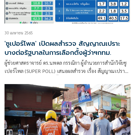
30 เมษายน 2565
'ซูเปอร์โพล' เปิดผลสำรวจ สัญญาณเปราะ
บางต่อรัฐบาลในการเลือกตั้งผู้ว่าฯกทม.
ผู้ช่วยศาสตราจารย์ ดร.นพดล กรรณิกา ผู้อำนวยการสำนักวิจัยซู
เปอร์โพล (SUPER POLL) เสนอผลสำรวจ เรื่อง สัญญาณเปราะ
บางต่อรัฐบาล ในการเลือกตั้ง ผู้ว่า กทม. กรณีศึกษาประชาชนทุก
สาขาอาชีพผู้มีสิทธิเลือกตั้งในเขตกรุงเทพมหานครโดยดำเนิน
โครงการทั้งการวิจัยเชิงปริมาณ (Quantitative Research)