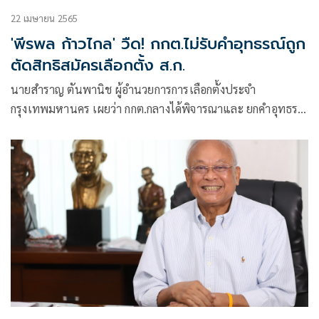
22 เมษายน 2565
'พีรพล ก้าวไกล' วืด! กกต.ไม่รับคำอุทธรณ์ถูก
ตัดสิทธิสมัครเลือกตั้ง ส.ก.
นายสำราญ ตันพานิช ผู้อำนวยการการเลือกตั้งประจำ
กรุงเทพมหานคร เผยว่า กกต.กลางได้พิจารณาและ ยกคำอุทธรณ์
ไม่ประกาศให้นายพีรพล กนกวลัย จากพรรคก้าวไกล เป็นผู้สมัคร
ส.ก.เขตพญาไท เ