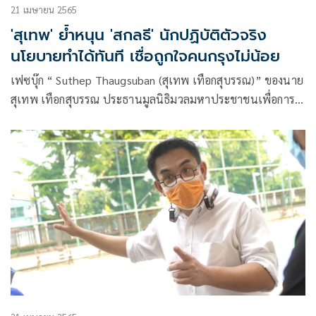
21 เมษายน 2565
'สุเทพ' ย้ำหนุน 'สกลธี' นักปฏิบัติตัวจริง
นโยบายทำได้ทันที เชื่อถูกใจคนกรุงไม่น้อย
เฟซบุ๊ก “ Suthep Thaugsuban (สุเทพ เทือกสุบรรณ)” ของนาย
สุเทพ เทือกสุบรรณ ประธานมูลนิธิมวลมหาประชาชนเพื่อการ
ปฏิรูปประเทศไทย(มปท.)ได้เผยแพร่รายการ “คุยกับลุง” EP 25
โดยนายสุเทพ กล่าวว่า ตอนนี้ในกรุงเทพมหานคร เป็นช่วงการ
รณรงค์หาเสียงเลือ