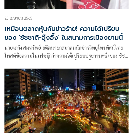
23 เมษายน 2565
เหมือนตลาดหุ้นกับข่าวร้าย! ความได้เปรียบ
ของ​ 'ชัชชาติ-อุ๊งอิ๊ง'​ ในสนามการเมืองยามนี้
นายเถกิง สมทรัพย์ อดีตนายกสมาคมนักข่าววิทยุโทรทัศน์ไทย
โพสต์ข้อความในเฟซบุ๊กว่า​ความได้เปรียบประการหนึ่งของ ชัช
ชาติ กับ อุ๊งอิ๊ง ในสนามการเมืองยามนี้ คือ…ทั้งสองคนเหมือน
ตลาดหุ้นกับข่าวร้าย..