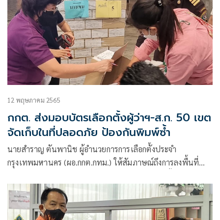
12 พฤษภาคม 2565
กกต. ส่งมอบบัตรเลือกตั้งผู้ว่าฯ-ส.ก. 50 เขต
จัดเก็บในที่ปลอดภัย ป้องกันพิมพ์ซ้ำ
นายสำราญ ตันพานิช ผู้อำนวยการการเลือกตั้งประจำ
กรุงเทพมหานคร (ผอ.กกต.กทม.) ให้สัมภาษณ์ถึงการลงพื้นที่
สังเกตการณ์การส่ง-มอบ ตามบัญชีจัดสรรบัตรเลือกตั้งสมาชิกสภา
กรุงเทพมหานคร (ส.ก.) และผู้ว่ากรุงเทพมหานคร (ผู้ว่าฯกทม.)