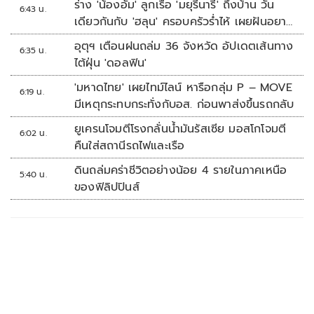
ร่าง 'น้องอั้ม' ลูกเรือ 'มยุรีนารี' ถึงบ้าน วัน
6:43 น.
เดียวกันกับ 'ฮลุน' ครอบครัวร่ำไห้ เผยฝันอยาก
เป็นทหารเรือ
อุตุฯ เตือนฝนถล่ม 36 จังหวัด อัปเดตเส้นทาง
6:35 น.
ไต้ฝุ่น 'ดอลฟิน'
'มหาดไทย' เผยไทม์ไลน์ หารือกลุ่ม P – MOVE
6:19 น.
มีเหตุกระทบกระทั่งกับอส. ก่อนพาส่งขึ้นรถกลับ
ยูเครนโจมตีโรงกลั่นน้ำมันรัสเซีย มอสโกโจมตี
6:02 น.
คืนใส่สถานีรถไฟและเรือ
ดินถล่มคร่าชีวิตอย่างน้อย 4 รายในภาคเหนือ
5:40 น.
ของฟิลิปปินส์