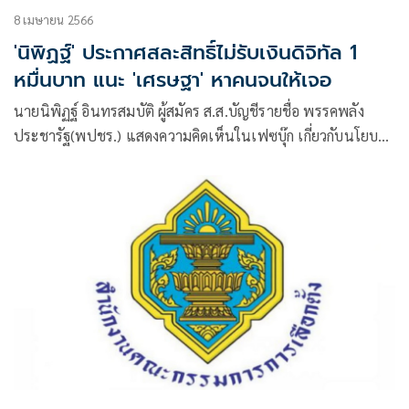
8 เมษายน 2566
'นิพิฏฐ์' ประกาศสละสิทธิ์ไม่รับเงินดิจิทัล 1
หมื่นบาท แนะ 'เศรษฐา' หาคนจนให้เจอ
นายนิพิฏฐ์ อินทรสมบัติ ผู้สมัคร ส.ส.บัญชีรายชื่อ พรรคพลัง
ประชารัฐ(พปชร.) แสดงความคิดเห็นในเฟซบุ๊ก เกี่ยวกับนโยบาย
พรรคเพื่อไทย แจกเงินดิจิทัล 10,000 บาท