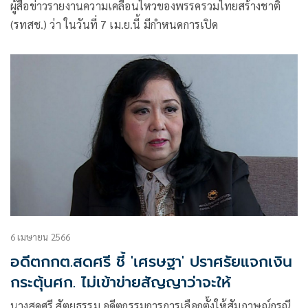
ผู้สื่อข่าวรายงานความเคลื่อนไหวของพรรครวมไทยสร้างชาติ
(รทสช.) ว่า ในวันที่ 7 เม.ย.นี้ มีกำหนดการเปิด
6 เมษายน 2566
อดีตกกต.สดศรี ชี้ 'เศรษฐา' ปราศรัยแจกเงิน
กระตุ้นศก. ไม่เข้าข่ายสัญญาว่าจะให้
นางสดศรี​ สัตยธรรม​ อดีตกรรมการการเลือกตั้ง​ให้สัมภาษณ์กรณี