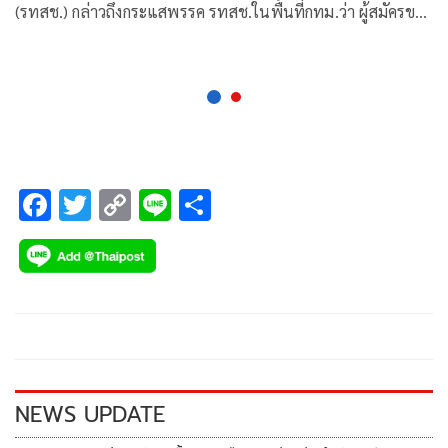
(รทสช.) กล่าวถึงกระแสพรรค รทสช.ในพื้นที่กทม.ว่า ผู้สมัครของ
พรรคในทุกเขต
F
T
C
Li
S
ac
wi
o
n
h
e
tt
p
e
ar
b
er
y
e
o
Li
o
n
k
k
NEWS UPDATE