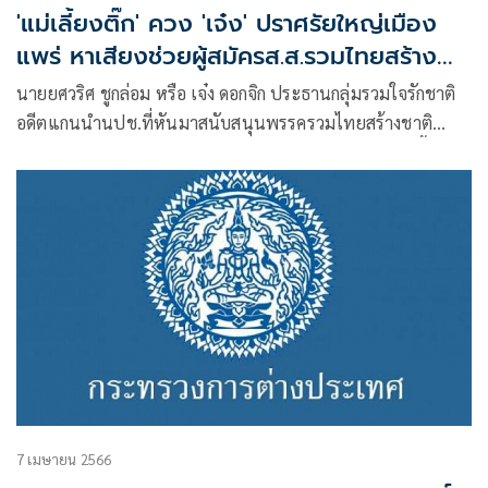
'แม่เลี้ยงติ๊ก' ควง 'เจ๋ง' ปราศรัยใหญ่เมือง
แพร่ หาเสียงช่วยผู้สมัครส.ส.รวมไทยสร้าง
ชาติ
นายยศวริศ ชูกล่อม หรือ เจ๋ง ดอกจิก ประธานกลุ่มรวมใจรักชาติ
อดีตแกนนำนปช.ที่หันมาสนับสนุนพรรครวมไทยสร้างชาติ
(รทสช.) พร้อมด้วย นางศิริวรรณ ปราศจากศัตรู หรือ แม่เลี้ยงติ๊ก
ผู้สมัครส.ส.บัญชีราย
7 เมษายน 2566