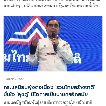
นายเศรษฐา​ ทวีสิน​ แคนดิเดตนายกรัฐมนตรีของพรรคเพื่อไทย​
กล่าวปราศรัย
6 เมษายน 2566
กระแสนิยมพุ่งต่อเนื่อง 'รวมไทยสร้างชาติ'
มั่นใจ 'ลุงตู่' มีโอกาสเป็นนายกฯอีกสมัย
นายเอกนัฏ พร้อมพันธุ์ เลขาธิการพรรครวมไทยสร้างชาติ