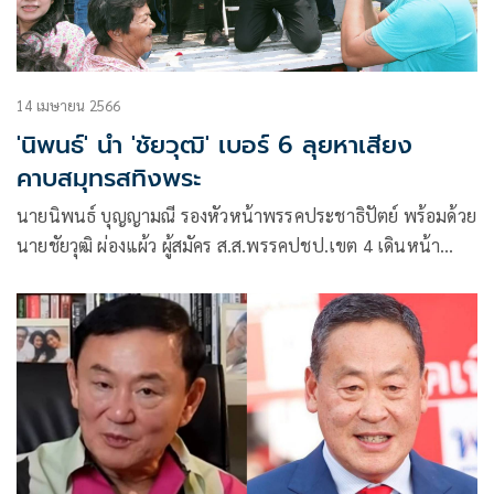
14 เมษายน 2566
'นิพนธ์' นำ 'ชัยวุฒิ' เบอร์ 6 ลุยหาเสียง
คาบสมุทรสทิงพระ
นายนิพนธ์ บุญญามณี รองหัวหน้าพรรคประชาธิปัตย์ พร้อมด้วย
นายชัยวุฒิ ผ่องแผ้ว ผู้สมัคร ส.ส.พรรคปชป.เขต 4 เดินหน้า
ประชาสัมพันธ์ขอคะแนนเสียงจากพี่น้องประชาชนคาบสมุทร
สทิงพระ เพื่อเลือก