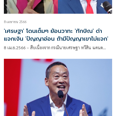
8 เมษายน 2566
'เศรษฐา' โดนเต็มๆ ย้อนวาทะ 'ทักษิณ' ด่า
แจกเงิน 'ปัญญาอ่อน ถ้ามีปัญญาเขาไม่แจก'
8 เม.ย.2566 – สืบเนื่องจาก กรณีนายเศรษฐา​ ทวี​สิน​ แคนด…