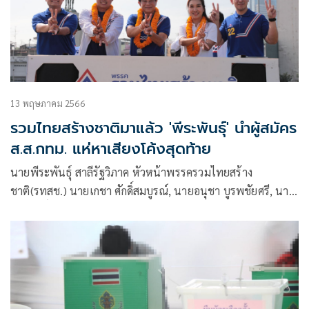
13 พฤษภาคม 2566
รวมไทยสร้างชาติมาแล้ว 'พีระพันธุ์' นำผู้สมัคร
ส.ส.กทม. แห่หาเสียงโค้งสุดท้าย
นายพีระพันธุ์ สาลีรัฐวิภาค หัวหน้าพรรครวมไทยสร้าง
ชาติ(รทสช.) นายเกชา ศักดิ์สมบูรณ์, นายอนุชา บูรพชัยศรี, นาย
ดวงฤทธิ์ เบ็ญจาธิกุล ชัยรุ่งเรือง รองหัวหน้าพรรค นายสยาม บาง
กุลธรรม รองเลขาธิการ