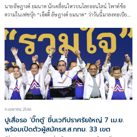
นายอัษฎางค์ ยมนาค นักเคลื่อนไหวบนโลกออนไลน์ โพาต์ข้อ
ความในเฟซบุ๊ก “เอ็ดดี้ อัษฎางค์ ยมนาค” ว่าวันนี้มาลงทะเบียน
เลือกตั้งนอกราชอาณาจักร
6 เมษายน 2566
ปูเสื่อรอ 'บิ๊กตู่' ขึ้นเวทีปราศรัยใหญ่ 7 เม.ย.
พร้อมเปิดตัวผู้สมัครส.ส.กทม. 33 เขต