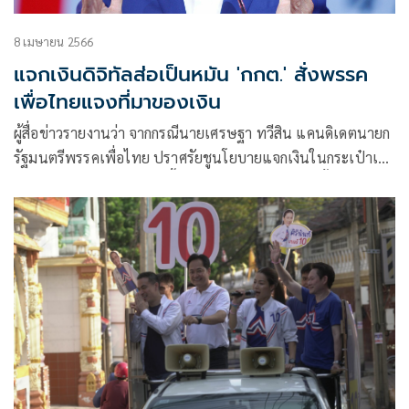
8 เมษายน 2566
แจกเงินดิจิทัลส่อเป็นหมัน 'กกต.' สั่งพรรค
เพื่อไทยแจงที่มาของเงิน
ผู้สื่อข่าวรายงานว่า จากกรณีนายเศรษฐา​ ทวี​สิน​ แคนดิเดตนายก
รัฐมนตรี​พรรคเพื่อไทย​ ปราศรัยชูนโยบายแจกเงินในกระเป๋าเงิน
ดิจิทัลให้​คนไทยอายุ 16 ปีขึ้นไปคนละ 10,000 บาท​นั้น