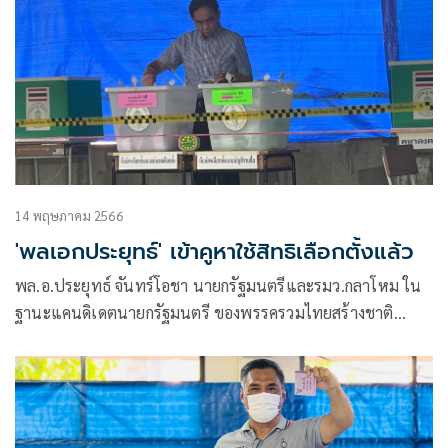
14 พฤษภาคม 2566
'พลเอกประยุทธ์' เข้าคูหาใช้สิทธิเลือกตั้งแล้ว
พล.อ.ประยุทธ์ จันทร์โอชา นายกรัฐมนตรีและรมว.กลาโหม ใน
ฐานะแคนดิเดตนายกรัฐมนตรี ของพรรครวมไทยสร้างชาติ
(รทสช.) สวม