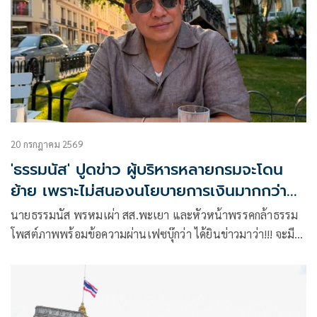
20 กรกฎาคม 2569
'ธรรมนัส' ปูดข่าว ผู้บริหารหลายกรมจะโดน
ย้าย เพราะไม่สนองนโยบายการเงินมากกว่า
การงาน
นายธรรมนัส พรหมเผ่า สส.พะเยา และหัวหน้าพรรคกล้าธรรม
โพสต์ภาพพร้อมข้อความผ่านเฟซบุ๊กว่า ได้ยินข่าวมาว่า!!! จะมี
การย้ายผู้บริหารระดับสูงหลายๆกรมเพราะไม่สนอง
นโยบาย“การเงิน”มากกว่า”การงาน“