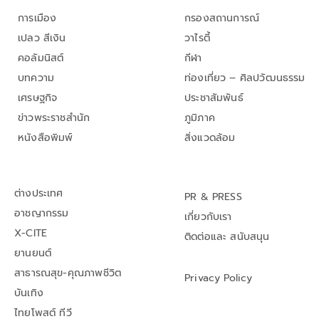
การเมือง
กรองสถานการณ์
เปลว สีเงิน
วาไรตี้
คอลัมนิสต์
กีฬา
บทความ
ท่องเที่ยว – ศิลปวัฒนธรรม
เศรษฐกิจ
ประชาสัมพันธ์
ข่าวพระราชสำนัก
ภูมิภาค
หนังสือพิมพ์
สิ่งแวดล้อม
ต่างประเทศ
PR & PRESS
อาชญากรรม
เกี่ยวกับเรา
X-CITE
ติดต่อและ สนับสนุน
ยานยนต์
สาธารณสุข-คุณภาพชีวิต
Privacy Policy
บันเทิง
ไทยโพสต์ ทีวี