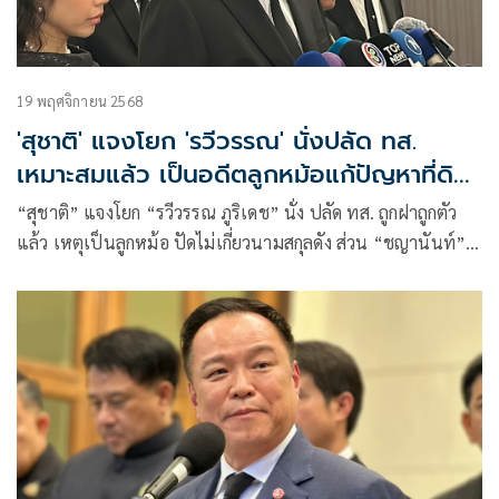
19 พฤศจิกายน 2568
'สุชาติ' แจงโยก 'รวีวรรณ' นั่งปลัด ทส.
เหมาะสมแล้ว เป็นอดีตลูกหม้อแก้ปัญหาที่ดิน
ทับซ้อน
“สุชาติ” แจงโยก “รวีวรรณ ภูริเดช” นั่ง ปลัด ทส. ถูกฝาถูกตัว
แล้ว เหตุเป็นลูกหม้อ ปัดไม่เกี่ยวนามสกุลดัง ส่วน “ชญานันท์”
คุยแล้ว ไม่มีปัญหาอะไร