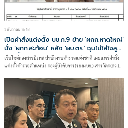
1 ธันวาคม 2568
เปิดคำสั่งแต่งตั้ง บช.ภ.9 ย้าย 'ผกก.หาดใหญ่'
นั่ง 'ผกก.สะท้อน' หลัง 'ผบ.ตร.' ฉุนไม่ใส่ใจลูก
น้องน้ำท่วม
เว็บไซต์กองสารนิเทศ สำนักงานตำรวจแห่งชาติ เผยแพร่คำสั่ง
แต่งตั้งตำรวจตำแหน่ง รองผู้บังคับการ(รองผบก.)-สารวัตร(สว.)
วาระประจำปี 2568 ในส่วนกองบัญชาการตำรวจภูธรภาค 9