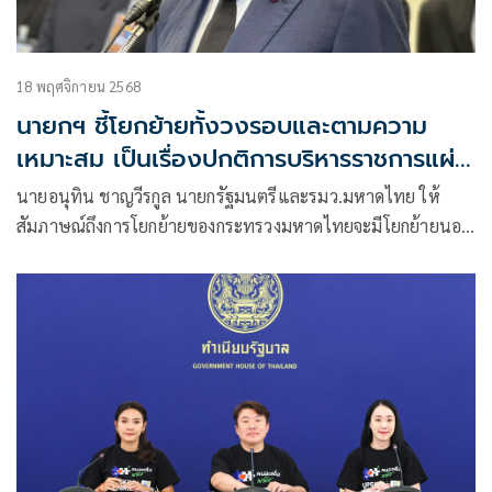
18 พฤศจิกายน 2568
นายกฯ ชี้โยกย้ายทั้งวงรอบและตามความ
เหมาะสม เป็นเรื่องปกติการบริหารราชการแผ่น
ดิน
นายอนุทิน ชาญวีรกูล นายกรัฐมนตรีและรมว.มหาดไทย ให้
สัมภาษณ์ถึงการโยกย้ายของกระทรวงมหาดไทยจะมีโยกย้ายนอก
ฤดูหรือไม่