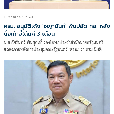
18 พฤศจิกายน 2568
ครม. อนุมัติเด้ง 'ชญานันท์' พ้นปลัด ทส. หลัง
นั่งเก้าอี้ได้แค่ 3 เดือน
น.ส.อัยรินทร์ พันธุ์ฤทธิ์ รองโฆษกประจำสำนักนายกรัฐมนตรี
แถลงภายหลังการประชุมคณะรัฐมนตรี (ครม.) ว่า ครม.มีมติ
อนุมัติรับโอนนางรวีวรรณ ภูริเดช ผู้อำนวยการสำนักงานคณะ
กรรมการนโยบายที่ดินแห่งชาติ