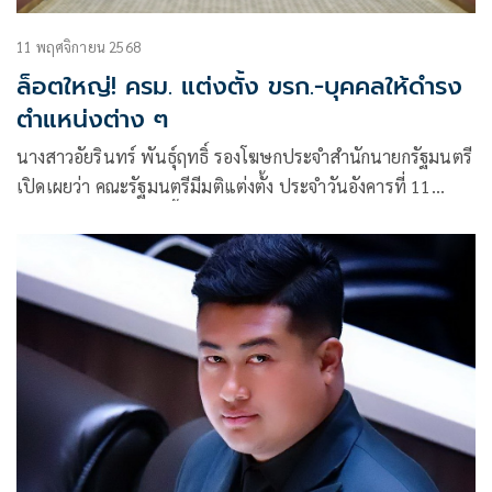
11 พฤศจิกายน 2568
ล็อตใหญ่! ครม. แต่งตั้ง ขรก.-บุคคลให้ดำรง
ตำแหน่งต่าง ๆ
นางสาวอัยรินทร์ พันธุ์ฤทธิ์ รองโฆษกประจำสำนักนายกรัฐมนตรี
เปิดเผยว่า คณะรัฐมนตรีมีมติแต่งตั้ง ประจำวันอังคารที่ 11
พฤศจิกายน 2568 ดังนี้ คณะรัฐมนตรีมีมติอนุมัติตามที่รัฐมนตรี
ว่าการกระทรวงเกษตรและสหกรณ์เสนอแต่งตั้ง นายวิวัธน์ชัย คง
ลำธาร ข้าราชการพลเรือนสามัญ