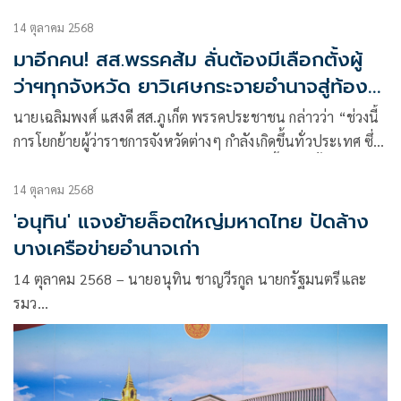
14 ตุลาคม 2568
มาอีกคน! สส.พรรคส้ม ลั่นต้องมีเลือกตั้งผู้
ว่าฯทุกจังหวัด ยาวิเศษกระจายอำนาจสู่ท้อง
ถิ่น
นายเฉลิมพงศ์ แสงดี สส.ภูเก็ต พรรคประชาชน กล่าวว่า “ช่วงนี้
การโยกย้ายผู้ว่าราชการจังหวัดต่างๆ กำลังเกิดขึ้นทั่วประเทศ ซึ่ง
หลายคนอาจมองเป็นปรากฏการณ์ปกติที่เกิดขึ้นทุกครั้งที่มีการ
เปลี่ยนรัฐบาล แต่สำหรับผมแล้วอดไม่ได้จริงๆ ครับ ที่จะมอง
14 ตุลาคม 2568
ปรากฏการณ์นี้ที่เกิดขึ้นทุกปีด้วยความอนาถใจ
'อนุทิน' แจงย้ายล็อตใหญ่มหาดไทย ปัดล้าง
บางเครือข่ายอำนาจเก่า
14 ตุลาคม 2568 – นายอนุทิน ชาญวีรกูล นายกรัฐมนตรีและ
รมว…