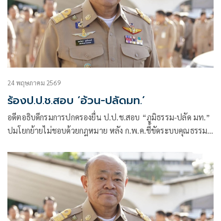
24 พฤษภาคม 2569
ร้องป.ป.ช.สอบ ‘อ้วน-ปลัดมท.’
อดีตอธิบดีกรมการปกครองยื่น ป.ป.ช.สอบ “ภูมิธรรม-ปลัด มท.”
ปมโยกย้ายไม่ชอบด้วยกฎหมาย หลัง ก.พ.ค.ชี้ขัดระบบคุณธรรม
เปิดเอกสารสอบ “ปลัดจังหวัดภูเก็ต”