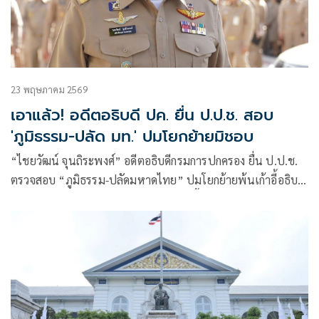
23 พฤษภาคม 2569
เอาแล้ว! อดีตอธิบดี ปค. ยื่น ป.ป.ช. สอบ
'ภูมิธรรม-ปลัด มท.' ปมโยกย้ายมิชอบ
“ไชยวัฒน์ จุนถิระพงศ์” อดีตอธิบดีกรมการปกครอง ยื่น ป.ป.ช.
ตรวจสอบ “ภูมิธรรม-ปลัดมหาดไทย” ปมโยกย้ายพ้นเก้าอี้อธิบดี
ไปนั่งผู้ตรวจฯ ก่อนเกษียณ หลัง ก.พ.ค. ชี้คำสั่งขัดระบบคุณธรรม
พร้อมตั้งคำถามการใช้อำนาจฝ่ายการเมืองกระทบสิทธิและ
เกียรติข้าราชการหรือไม่