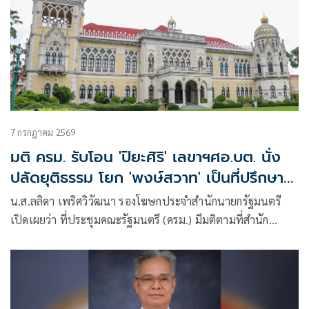
7 กรกฎาคม 2569
มติ ครม. รับโอน 'ปิยะศิริ' เลขาฯศอ.บต. นั่ง
ปลัดยุติธรรม โยก 'พงษ์สวาท' เป็นที่ปรึกษา
นายกฯ
น.ส.ลลิดา เพริศวิวัฒนา รองโฆษกประจำสำนักนายกรัฐมนตรี
เปิดเผยว่า ที่ประชุมคณะรัฐมนตรี (ครม.) มีมติตามที่สำนัก
เลขาธิการนายกรัฐมนตรี (สลน.) เสนอให้รับโอน นางพงษ์สวาท
นีละโยธิน ตำแหน่ง ปลัดกระทรวงยุติธรรม สำนักปลัดกระทรวง
ยุติธรรม กระทรวงยุติธรรมให้ดำรงตำแหน่งปรึกษานายก
รัฐมนตรี