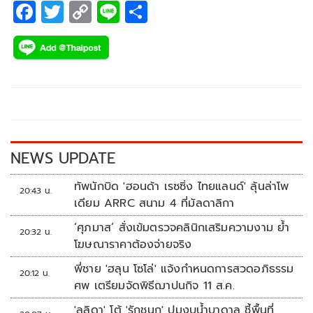
F
T
C
Li
S
ac
wi
o
n
h
e
tt
p
e
ar
b
er
y
e
o
Li
o
n
k
k
NEWS UPDATE
ทัพนักบิด 'ฮอนด้า เรซซิ่ง ไทยแลนด์' ลุ้นล่าโพ
20:43 น.
เดียม ARRC สนาม 4 ที่มัลดาลิกา
‘ศุภมาส’ สั่งเข้มตรวจคลินิกเสริมความงาม ย้ำ
20:32 น.
โฆษณาราคาต้องจ่ายจริง
พี่ชาย 'ฮลุน โซโล่' แจ้งกำหนดการสวดอภิธรรม
20:12 น.
ศพ เตรียมจัดพิธีฌาปนกิจ 11 ส.ค.
'ลลิดา' โต้ 'รักชนก' ปมงบน้ำบาดาล ชี้พื้นที่