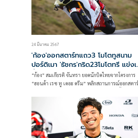
24 มีนาคม 2567
'ก้อง'ออกสตาร์ทแถว3 โมโตทูสนาม
ปอร์ติเมา 'ธัชกร'กริด23โมโตทรี แข่งเ
นี้
“ก้อง” สมเกียรติ จันทรา ยอดนักบิดไทยจากโครงการ
“ฮอนด้า เรซ ทู เดอะ ดรีม” พลิกสถานการณ์ออกสตาร
แถว 3 ในกริดที่ 9 ในศึก โมโตทู เวิลด์ แชมเปี้ยนชิพ
สนาม 2 ขณะ “ก๊องส์” ธัชกร บัวศรี ดาวรุ่งชาวไทยใน
โตทรี ยกระดับความเร็วต่อเนื่องซิวกริดที่ 23 ก่อนลุ้นล
แต้มวันอาทิตย์นี้ ที่ โปรตุเกส