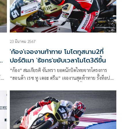
23 มีนาคม 2567
'ก้อง'เจองานท้าทาย โมโตทูสนาม2ที่
ย็น
ปอร์ติเมา 'ธัชกร'ขยับเวลาโมโต3ดีขึ้น
“ก้อง” สมเกียรติ จันทรา ยอดนักบิดไทยจากโครงการ
์ต
“ฮอนด้า เรซ ทู เดอะ ดรีม” เจองานสุดท้าทาย รั้งท็อป
15 วันแรกของศึก โมโตทู เวิลด์ แชมเปี้ยนชิพ 2024
 โม
สนาม 2 โปรตุกีส กรังด์ปรีซ์ ขณะ “ก๊องส์” ธัชกร บัวศรี
่า
ดาวรุ่งชาวไทยยกระดับต่อเนื่องในรุ่น โมโตทรี เวิลด์
แชมเปี้ยนชิพ ก่อนลุ้นล่าอันดับที่ ปอร์ติเมา สุดสัปดาห์นี้