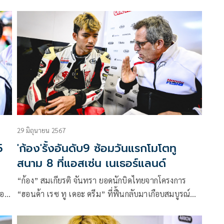
็ว
แฟนๆ อีกครั้ง ด้วยการคว้าอันดับ 6 สนามซัคเซนริง
ชส
เยอรมัน กรังด์ปรีซ์ พร้อมขึ้นรั้งอันดับ 8 ของโลกบน
ติ
ตารางแชมเปี้ยนชิพ รุ่นโมโตทู ในศึกจักรยานยนต์ทาง
ช
เรียบชิงแชมป์โลก โมโตจีพี 2024 สนามที่ 9 เมื่อวัน
ม
อาทิตย์ที่ 7 กรกฎาคมที่ผ่านมา
า
แซง
่น
29 มิถุนายน 2567
5
'ก้อง'รั้งอันดับ9 ซ้อมวันแรกโมโตทู
สนาม 8 ที่แอสเซ่น เนเธอร์แลนด์
“ก้อง” สมเกียรติ จันทรา ยอดนักบิดไทยจากโครงการ
กอง
“ฮอนด้า เรซ ทู เดอะ ดรีม” ที่ฟื้นกลับมาเกือบสมบูรณ์
โมโต
เต็มที่แล้ว จากการผ่าตัด ประเดิมซ้อมวันแรกในศึก โมโต
ที
ทู เวิลด์ แชมเปี้ยนชิพ 2024 สนาม 8 รายการ ดัตช์ ทีที