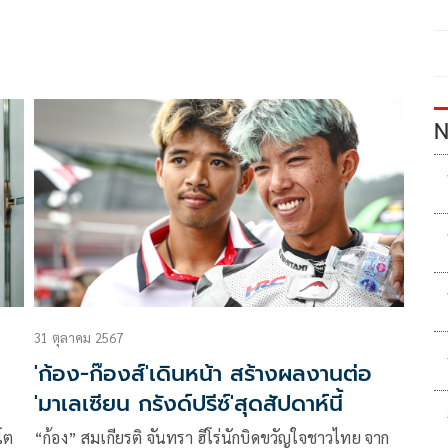
N
31 ตุลาคม 2567
'ก้อง-ก๊องส์'เดินหน้า สร้างผลงานต่อ
'มาเลเซียน กรังด์ปรีซ์'สุดสัปดาห์นี้
โต
“ก้อง” สมเกียรติ จันทรา ฮีโร่นักบิดขวัญใจชาวไทย จาก