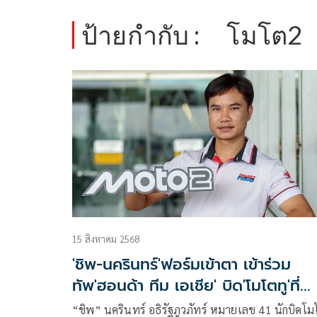
ป้ายกำกับ :
โมโต2
15 สิงหาคม 2568
'ชิพ-นครินทร์'ฟอร์มเข้าตา เข้าร่วม
ทัพ'ฮอนด้า ทีม เอเชีย' บิด'โมโตทู'ที่
ออสเตรีย
“ชิพ” นครินทร์ อธิรัฐภูวภัทร์ หมายเลข 41 นักบิดโม