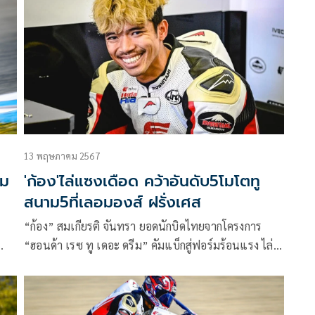
ด
ด้วยการรั้งอันดับ 9 บนตารางเวลารวม ขณะที่ “ก๊องส์”
ธัชกร บัวศรี ดาวรุ่งรุ่นน้องบีบระยะหากลุ่มหน้า จบวันแรก
ในอันดับ 24 ของ โมโตทรี เวิลด์ แชมเปี้ยนชิพ ก่อนลุ้น
สร้างผลงานสุดสัปดาห์นี้ ที่ ทีที เซอร์กิต แอสเซ่น
ประเทศเนเธอร์แลนด์
13 พฤษภาคม 2567
อม
'ก้อง'ไล่แซงเดือด คว้าอันดับ5โมโตทู
สนาม5ที่เลอมองส์ ฝรั่งเศส
“ก้อง” สมเกียรติ จันทรา ยอดนักบิดไทยจากโครงการ
“ฮอนด้า เรซ ทู เดอะ ดรีม” คัมแบ็กสู่ฟอร์มร้อนแรง ไล่
ู
แซงคู่แข่งสุดมันส์ สตาร์ตกริด 13 บิดทะยานคว้าท็อป 5
น
ในศึก โมโตทู เวิลด์ แชมเปี้ยนชิพ 2024 สนาม 5 รายการ
ม
เฟรนช์ กรังด์ปรีซ์ หลังจบเรซสุดเข้มข้นเมื่อวันอาทิตย์ที่