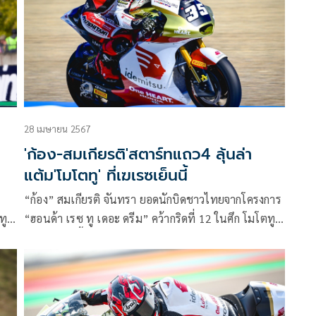
หน้า
ผ่านมา ที่ เลอมองส์ เซอร์กิต ประเทศฝรั่งเศส
28 เมษายน 2567
'ก้อง-สมเกียรติ'สตาร์ทแถว4 ลุ้นล่า
แต้ม'โมโตทู' ที่เฆเรซเย็นนี้
“ก้อง” สมเกียรติ จันทรา ยอดนักบิดชาวไทยจากโครงการ
ทู
“ฮอนด้า เรซ ทู เดอะ ดรีม” คว้ากริดที่ 12 ในศึก โมโตทู
ังด์
เวิลด์ แชมเปี้ยนชิพ 2024 สนาม 4 พร้อมล่าผลงานจาก
แถว 4 วันอาทิตย์นี้ ขณะ “ก๊องส์” ธัชกร บัวศรี ดาวรุ่งรุ่น
 5
น้องออกตัวแถว 9 โมโตทรี ที่ เซอร์กิโต เด เฆเรซ
ประเทศสเปน