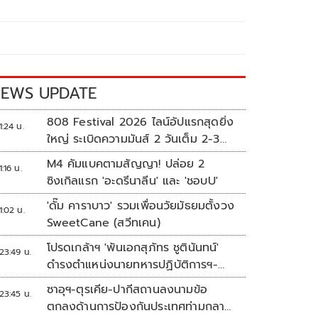
EWS UPDATE
808 Festival 2026 ไลน์อัปแรกสุดยิ่ง
1:24 น.
ใหญ่ ระเบิดความมันส์ 2 วันเต็ม 2-3
ต.ค.นี้
M4 คัมแบคตามสัญญา! ปล่อย 2
1:16 น.
ซิงเกิลแรก 'อะดรีนาลีน' และ 'ชอบU'
'ดั๊ม คาราบาว' รวมเพื่อนวัยมัธยมตั้งวง
1:02 น.
SweetCane (สวีทเคน)
โปรดเกล้าฯ 'พันเอกสุภัทร ชูตินันทน์'
23:49 น.
ดำรงตำแหน่งนายทหารปฏิบัติการฯ-
พระราชทานยศ 'พลตรี'
ซาอุฯ-ตุรเคีย-ปากีสถานลงนามข้อ
23:45 น.
ตกลงด้านการป้องกันประเทศท่ามกลาง