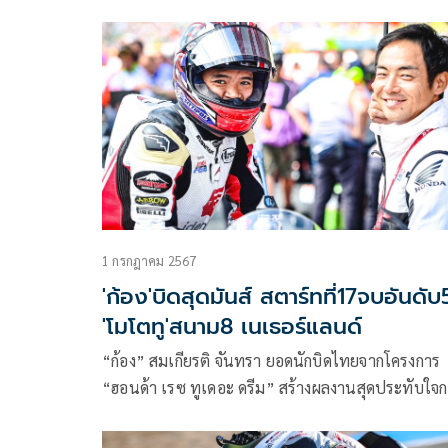
การแข่งขันเข้มข้นระดับ 5 ดาว ท่ามกลางแฟนความเร
ตลอด 3 วันมากถึง 205,343 คน ผลรุ่นใหญ่ “ฟรานเ
โก้ บันยาญ่า”แชมป์โลก 2 สมัยชาวอิตาเลียนจาก ดูคา
เข้าวินพร้อมตีตื้น “ฮอร์เก มาร์ติน” คู่แข่งชาวสแปนิ
จาก พรามัค เรซซิ่ง เหลือ 17 คะแนน ขณะ “ก้อง” ส
เกียรติ จันทรา ฮีโร่นักบิดชาวไทยจาก อิเดมิตสึ ฮอนด้
ทีม เอเชีย สร้างผลงานสุดประทับใจ สตาร์ตกริด 13 
คว้าท็อป 4 ในรุ่น โมโตทู ส่วน “ไอ โอกูระ” นักบิดญี่ปุ
ได้ฉลองแชมป์อย่างยิ่งใหญ่กับแฟนชาวไทยที่ บุรีรัมย์
1 กรกฎาคม 2567
'ก้อง'บิดสุดมันส์ สตาร์ทที่17จบอันดับ
'โมโตทู'สนาม8 เนเธอร์แลนด์
“ก้อง” สมเกียรติ จันทรา ยอดนักบิดไทยจากโครงการ
“ฮอนด้า เรซ ทูเดอะ ดรีม” สร้างผลงานสุดประทับใจ
เชียร์ ไล่แซงจากกริดที่ 17 ทะยานคว้าท็อป 5 ในศึก 
ทู เวิลด์ แชมเปี้ยนชิพ 2024 สนาม 8 รายการ ดัตช์ ที