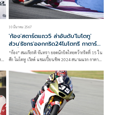
10 มีนาคม 2567
ม
'ก้อง'สตาร์ตแถว5 ล่าอันดับ'โมโตทู'
ส่วน'ธัชกร'ออกกริด24โมโตทรี กาตาร์
คืนนี้
์
“ก้อง” สมเกียรติ จันทรา ยอดนักบิดไทยคว้ากริดที่ 15 ใน
หนัก
ศึก โมโตทู เวิลด์ แชมเปี้ยนชิพ 2024 สนามแรก กาตาร์
รี
กรังด์ปรีซ์ ด้วยเวลาต่อรอบ 1 นาที 57.762 วินาที ได้
ออกตัวจากแถวที่ 5 ลุ้นล่าผลงานกลุ่มหน้า คืนวันอาทิตย์
ที่่ 10 มีนาคมนี้