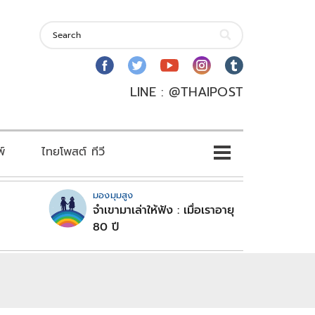
LINE : @THAIPOST
พ์
ไทยโพสต์ ทีวี
มองมุมสูง
จำเขามาเล่าให้ฟัง : เมื่อเราอายุ
80 ปี