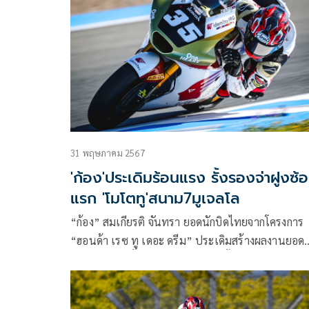
เมื่อวันอาทิตย์ที่ผ่านมา พร้อมเก็บแต้มเพิ่มจากเรซสุ
มันส์ที่ ทีที เซอร์กิต แอสเซ่น ประเทศเนเธอร์แลนด์
31 พฤษภาคม 2567
'ก้อง'ประเดิมร้อนแรง รั้งรองจ่าฝูงซ้
แรก 'โมโตทู'สนาม7มูเจลโล
“ก้อง” สมเกียรติ จันทรา ยอดนักบิดไทยจากโครงการ
“ฮอนด้า เรซ ทู เดอะ ดรีม” ประเดิมสร้างผลงานยอด
เยี่ยม ทะยานรั้งรองจ่าฝูงการซ้อมครั้งแรกในศึก โมโตท
เวิลด์ แชมเปี้ยนชิพ 2024 สนาม 7 รายการ อิตาเลีย
กรังด์ปรีซ์ ด้วยเวลาต่อรอบ 1 นาที 51.380 วินาที ตา