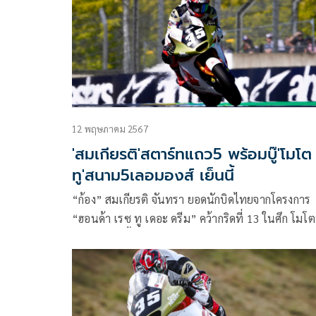
หลังหัวแถวอย่างเพียง 0.069 วินาทีเท่านั้น ก่อนเดิน
ลุ้นโพเดียมที่ ออโตโดรโม อินเตอร์นาซินาเล เดล มู
เจลโล ประเทศอิตาลี สุดสัปดาห์นี้
12 พฤษภาคม 2567
'สมเกียรติ'สตาร์ทแถว5 พร้อมบู๊'โมโต
ทู'สนาม5เลอมองส์ เย็นนี้
“ก้อง” สมเกียรติ จันทรา ยอดนักบิดไทยจากโครงการ
“ฮอนด้า เรซ ทู เดอะ ดรีม” คว้ากริดที่ 13 ในศึก โมโต
เวิลด์ แชมเปี้ยนชิพ 2024 สนาม 5 รายการ เฟรนช์ กร
ปรีซ์ ด้วยเวลาต่อรอบ 1 นาที 35.849 วินาที หลังผ่า
นการควอลิฟายวันเสาร์ที่ผ่านมา ได้เริ่มเกมจากแถวที่
เพื่อไล่ล่าอันดับในวันอาทิตย์นี้ ที่ เลอมองส์ เซอร์กิต