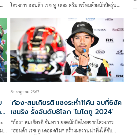
เชีย
โครงการ ฮอนด้า เรซ ทู เดอะ ดรีม พร้อมด้วยนักบิดรุ่น
อิเด
น้อง “ก๊องส์” ธัชกร บัวศรี พร้อมเดินหน้าลุยต่อเนื่องใน
กัน
ศึกโมโตทู-โมโตทรี 2024 สนามรองสุดท้าย รายการ มาเล
เซียน กรังด์ปรีซ์ หลังสร้างผลงานสุดประทับใจในโฮมเรซ
ที่บุรีรัมย์ ตั้งเป้า สานต่อผลงานยอดเยี่ยมสุดสัปดาห์นี้ที่
เซปัง อินเตอร์เนชั่นแนล เซอร์กิต ประเทศมาเลเซีย
8 กรกฎาคม 2567
บ
'ก้อง-สมเกียรติ'แซงระห่ำ11คัน จบที่6ซัค
า
เซนริง รั้งอันดับ8โลก 'โมโตทู 2024'
ix
“ก้อง” สมเกียรติ จันทรา ยอดนักบิดไทยจากโครงการ
กม
“ฮอนด้า เรซ ทู เดอะ ดรีม” สร้างผลงานน่าทึ่งให้กับ