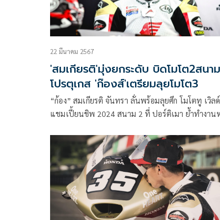
22 มีนาคม 2567
'สมเกียรติ'มุ่งยกระดับ บิดโมโต2สนา
โปรตุเกส 'ก๊องส์'เตรียมลุยโมโต3
“ก้อง” สมเกียรติ จันทรา ลั่นพร้อมลุยศึก โมโตทู เวิลด
แชมเปี้ยนชิพ 2024 สนาม 2 ที่ ปอร์ติเมา ย้ำทำงาน
เพื่อยกระดับเรซที่ ปอร์ติเมา ขณะ “ก๊องส์” ธัชกร บัวศ
ดาวรุ่งไทยใน โมโตทรี เตรียมพร้อมลงบู๊เรซที่ 2 สุด
สัปดาห์นี้