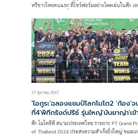
ทรีชาวไทยคนแรก ที่โชว์ฟอร์มอย่างโดดเด่นในศึก เอ
โร้ด เรซซิ่ง แชมเปี้ยนชิพ 2025 จนได้รับโอกาสจาก “
มิตสึ ฮอนด้า ทีม เอเชีย” ลงแข่งขันใน โมโตทู ติดต่อ
3 สนาม ตั้งแต่ที่ มอเตอร์แลนด์ อารากอน ประเทศ
สเปน, ออโตโดรโม อินเตอร์นาซินาเล เดล มูเจลโล
ประเทศอิตาลี และล่าสุดคือ ทีที เซอร์กิต แอสเซ่น
ประเทศเนเธอร์แลนด์
27 ตุลาคม 2567
'โอกูระ'ฉลองแชมป์โลกโมโต2 'ก้อง'จ
ที่4'พีทีกรังด์ปรีซ์ รุ่นใหญ่'บันยาญ่า'เข้
วินตาม17แต้ม
ศึก โมโตจีพี สนามประเทศไทย รายการ PT Grand Pr
of Thailand 2024 ประสบความสำเร็จยิ่งใหญ่ ขณะเ