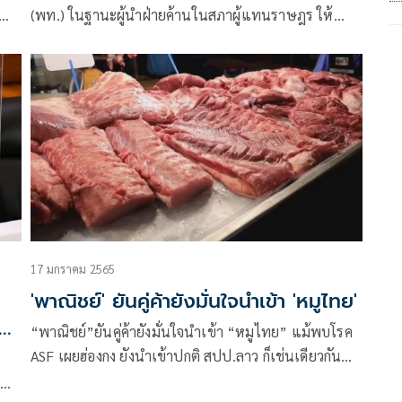
(พท.) ในฐานะผู้นำฝ่ายค้านในสภาผู้แทนราษฎร ให้
สัมภาษณ์ถึงแนวทางของฝ่ายค้านภายหลังการอภิปราย
ไม่ไว้วางใจทั่วไปแบบไม่ลงมติ ตามรัฐธรรมนูญมาตรา
152 จะมีการดำเนินการอะไรต่อหรือไม่ว่า หลังจากนี้อยู่
ในกระบวนการที่ต้องเอามาปรึกษาหารือกันของที่ประชุม
พรรคร่วมฝ่ายค้าน
17 มกราคม 2565
'พาณิชย์' ยันคู่ค้ายังมั่นใจนำเข้า 'หมูไทย'
ลว
“พาณิชย์”ยันคู่ค้ายังมั่นใจนำเข้า “หมูไทย” แม้พบโรค
ASF เผยฮ่องกง ยังนำเข้าปกติ สปป.ลาว ก็เช่นเดียวกัน
รวมถึงเมียนมา ที่นำเข้าได้ แต่ต้องขอใบอนุญาตก่อน ซึ่ง