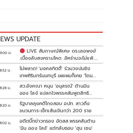
EWS UPDATE
LIVE สัมภาษณ์พิเศษ ดร.เลอพงษ์
9:00 น.
.เบื้องลับสงครามโหด .อิหร่านจะไม่แพ้..
.ระเบียบโลกใหม่ในตะวันออกกลาง…. |
ไม่พลาด! 'มงคลกิตติ์' ร่วมวงปมยิง
8:52 น.
อิสรภาพแห่งความคิด กับ..สำราญ รอด
เทพศิรินทร์นนทบุรี เผยผมก็เคย 'โดน
เพชร
เล่น'
สว.อังคณา หนุน 'อนุสรณ์' ต้านมิน
8:28 น.
ออง ไลง์ แปลกใจพรรคส้มพูดสิทธิ
มนุษยชนแต่กลับเงียบ
รัฐบาลลุยคดีโกงสอบ อปท. สาวถึง
8:20 น.
ขบวนการ-เช็กเส้นเงินกว่า 200 ราย
อดีตบิ๊กข่าวกรอง อัดสส.พรรคส้มต้าน
8:02 น.
'มิน ออง ไลง์' แต่กลับชอบ 'ฮุน เซน'