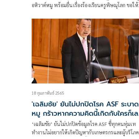
อหิวาต์หมู พร้อมยื่นเรื่องร้องเรียนครูพิษณุโลก ขอให้
ตรวจสอบหลักเกณฑ์ก.ค.ศ.เป็นธรรมหรือไม่
18 กุมภาพันธ์ 2565
'เฉลิมชัย' ยันไม่ปกปิดโรค ASF ระบาด
หมู กร้าวหากความคิดนี้เกิดกับใครก็เ
มาก
‘เฉลิมชัย’ ยันไม่ปกปิดข้อมูลโรค ASF ชี้ทุกคนทุ่มเท
ทำงานไม่อยากให้เกิดปัญหากับเกษตรกรและผู้บริโภค