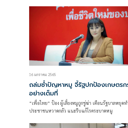
ลั่นหากใครมีความคิดแบบนั้นคือคนเลวมากๆ โต้ปมจั
งานเลี้ยงกลบเกลื่อนโรค ASF ระบาด
16 มกราคม 2565
ถล่มซ้ำปัญหาหมู จี้รัฐปกป้องเกษตรก
อย่างเต็มที่
“เพื่อไทย” ป้อง ผู้เลี้ยงหมูถูกขู่ฆ่า เตือนรัฐบาลหยุดท
ประชาชนหวาดกลัว แนะรีบแก้โรคระบาดหมู