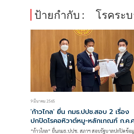
ป้ายกำกับ :
โรคระบ
9 มีนาคม 2565
'ก้าวไกล' ยื่น กมธ.ปปช.สอบ 2 เรื่อง
ปกปิดโรคอหิวาต์หมู-หลักเกณฑ์ ก.ค.ศ
“ก้าวไกล” ยื่นกมธ.ปปช. สภาฯ สอบรัฐบาลปกปิดข้อม