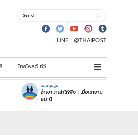
LINE : @THAIPOST
พ์
ไทยโพสต์ ทีวี
มองมุมสูง
จำเขามาเล่าให้ฟัง : เมื่อเราอายุ
80 ปี