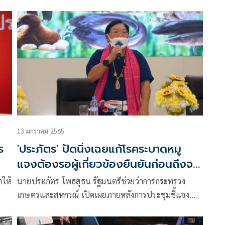
เป็นเงื่อนไขเดิมอยู่แล้ว พร้อมเร่งประชาสัมพันธ์สร้าง
ด
ภาพลักษณ์หมูไทยปลอดภัย เล็งทำคลิปวิดีโอสั้นโชว์วิธี
เลี้ยง การดูแลสุขอนามัยเผยแพร่ให้ผู้ซื้อ ผู้นำเข้า ส่วน
การนำเข้าหมู ต้องหารือกันก่อน เหตุไทยมีเงื่อนไขห้าม
นำเข้าหมูมีสารเร่งเนื้อแดง
13 มกราคม 2565
ร
'ประภัตร' ปัดนิ่งเฉยแก้โรคระบาดหมู
แจงต้องรอผู้เกี่ยวข้องยืนยันก่อนถึงจะ
พูดได้
ำให้
นายประภัตร โพธสุธน รัฐมนตรีช่วยว่าการกระทรวง
เกษตรและสหกรณ์ เปิดเผยภายหลังการประชุมชี้แจง
โครงการสานฝันสร้างอาชีพ ยกระดับรายได้เกษตรกร ว่า
จากสถานการณ์ราคาเนื้อสุกรที่มีราคาแพง ตั้งแต่ปลายปี