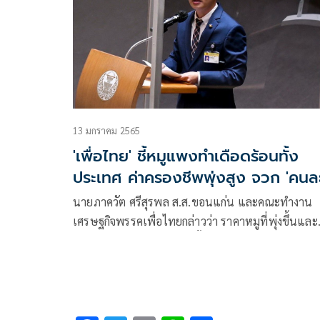
13 มกราคม 2565
'เพื่อไทย' ชี้หมูแพงทำเดือดร้อนทั้ง
ประเทศ ค่าครองชีพพุ่งสูง จวก 'คนล
ครึ่ง' ไม่ช่วยคนจน
นายภาควัต ศรีสุรพล ส.ส.ขอนแก่น และคณะทำงาน
เศรษฐกิจพรรคเพื่อไทยกล่าวว่า ราคาหมูที่พุ่งขึ้นและ
สร้างความเดือดร้อนให้คนทั้งประเทศ แถมยังไปฉุดให
ราคาไก่ ราคาไข่ ราคาปลา พลอยสูงขึ้นไปด้วย เพราะ
เป็นอาหารทดแทน