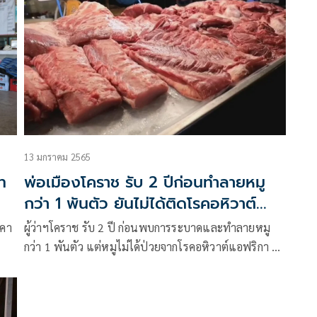
ที่ผ่านมาจนถึงปัจจุบัน
13 มกราคม 2565
ท
พ่อเมืองโคราช รับ 2 ปีก่อนทำลายหมู
กว่า 1 พันตัว ยันไม่ได้ติดโรคอหิวาต์
แอฟริกา
าคา
ผู้ว่าฯโคราช รับ 2 ปี ก่อนพบการระบาดและทำลายหมู
กว่า 1 พันตัว แต่หมูไม่ได้ป่วยจากโรคอหิวาต์แอฟริกา สั่ง
คุมเข้มเคลื่อนย้ายหมูต้องได้รับอนุญาตจากสัตว์แพทย์
ส่วนพาณิชย์นำเจ้าหน้าที่ออกติดตามการดำเนินโครงการ
หมูพาณิชย์ ลดราคา