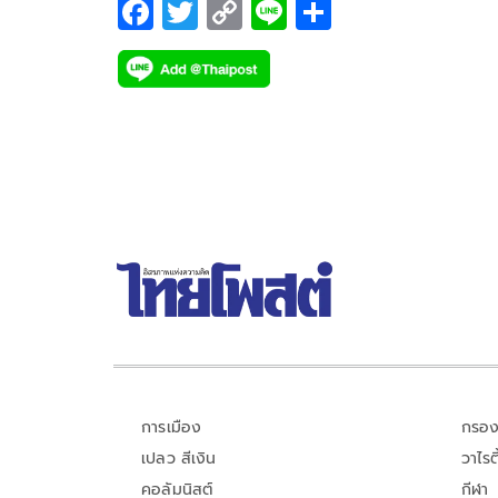
F
T
C
Li
S
ac
wi
o
n
h
e
tt
p
e
ar
b
er
y
e
o
Li
o
n
k
k
การเมือง
กรอง
เปลว สีเงิน
วาไรตี
คอลัมนิสต์
กีฬา