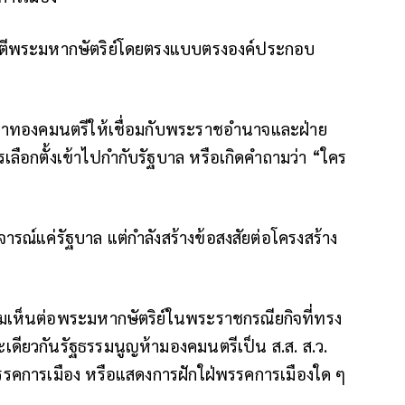
้โจมตีพระมหากษัตริย์โดยตรงแบบตรงองค์ประกอบ
บทบาทองคมนตรีให้เชื่อมกับพระราชอำนาจและฝ่าย
เลือกตั้งเข้าไปกำกับรัฐบาล หรือเกิดคำถามว่า “ใคร
วิจารณ์แค่รัฐบาล แต่กำลังสร้างข้อสงสัยต่อโครงสร้าง
มเห็นต่อพระมหากษัตริย์ในพระราชกรณียกิจที่ทรง
เดียวกันรัฐธรรมนูญห้ามองคมนตรีเป็น ส.ส. ส.ว.
พรรคการเมือง หรือแสดงการฝักใฝ่พรรคการเมืองใด ๆ