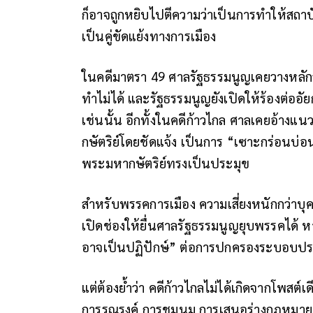
ก็อาจถูกหยิบไปตีความว่าเป็นการทำให้สถาบัน
เป็นคู่ขัดแย้งทางการเมือง
ในคดีมาตรา 49 ศาลรัฐธรรมนูญเคยวางหลักว่
ทำไม่ได้ และรัฐธรรมนูญยังเปิดให้ร้องต่ออ
เช่นนั้น อีกทั้งในคดีก้าวไกล ศาลเคยอ้าง
กษัตริย์โดยชัดแจ้ง เป็นการ “เซาะกร่อน
พระมหากษัตริย์ทรงเป็นประมุข
สำหรับพรรคการเมือง ความเสี่ยงหนักกว่าบุ
เปิดช่องให้ยื่นศาลรัฐธรรมนูญยุบพรรคได้
อาจเป็นปฏิปักษ์” ต่อการปกครองระบอบปร
แต่ต้องย้ำว่า คดีก้าวไกลไม่ได้เกิดจากโพสต
การรณรงค์ การชุมนุม การเสนอร่างกฎหมาย