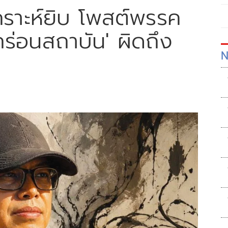
วิเคราะห์ยิบ โพสต์พรรค
กร่อนสถาบัน' ผิดถึง
N