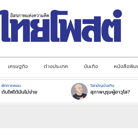
เศรษฐกิจ
ต่างประเทศ
บันเทิง
หนังสือพิม
ผักกาดหอม
วิสามัญบันเทิง
ดับไฟใต้มันไม่ง่าย
สุภาพบุรุษผู้อาวุโส?