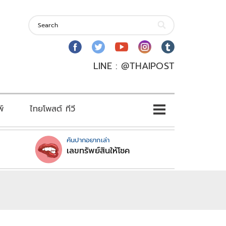
LINE : @THAIPOST
พ์
ไทยโพสต์ ทีวี
คันปากอยากเล่า
เลขทรัพย์สินให้โชค