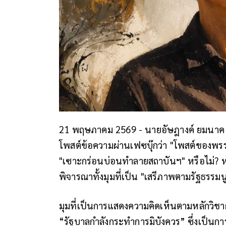
21 พฤษภาคม 2569 -
นายอัษฎางค์ ยมนาค หร
โพสต์ข้อความผ่านเฟซบุ๊กว่า "โพสต์ของพ
"เซาะกร่อนบ่อนทำลายสถาบันฯ" หรือไม่? หาก
พิจารณาทั้งมุมที่เป็น "เสรีภาพตามรัฐธรรมนู
มุมที่เป็นการแสดงความคิดเห็นตามหลักวิ
“รัฐบาลกำลังกระทำการมิบังควร” ซึ่งเป็น