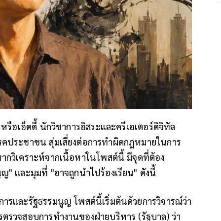
ือเอ็ดดี้ นักวิชาการอิสระและครีเอเตอร์ดิจิทัล
รรคประชาชน สุ่มเสี่ยงต่อการทำผิดกฎหมายในการ
วิเคราะห์จากเนื้อหาในโพสต์นี้ มีจุดที่ต้อง
ญ" และมุมที่ "อาจถูกนำไปร้องเรียน" ดังนี้
ชาการและรัฐธรรมนูญ
โพสต์นี้เริ่มต้นด้วยการวิจารณ์ว่า
การตรวจสอบการทำงานของฝ่ายบริหาร (รัฐบาล) ว่า