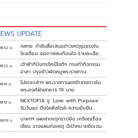
EWS UPDATE
กสทช. กำชับสื่อเสนอข่าวเหตุรุนแรงใน
18:52 น.
โรงเรียน งดภาพสะเทือนใจ-รายละเอียด
เสี่ยงเลียนแบบ
เจ้าฟ้าทีปังกรรัศมีโชติฯ ทรงทำกิจกรรม
18:22 น.
อาสา ปรุงข้าวผัดหมูพระราชทาน
ประชาชน
โปรดเกล้าฯ พระราชทานยศข้าราชการใน
18:19 น.
พระองค์ฝ่ายทหาร 19 นาย
NEXTOPIA ชู ‘Love with Purpose’
18:12 น.
รับวันแม่ ดึงไลฟ์สไตล์-ความยั่งยืน
สร้างประสบการณ์ช้อปปิงมีความหมาย
นายกฯ เผยสาเหตุกราดยิง เครียดเรื่อง
18:09 น.
เรียน วางแผนก่อเหตุ มีเป้าหมายชัดเจน