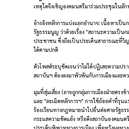
เหตุใดจึงเชิญองคมนตรีมาร่วมประชุมในลั
อ้างอิงหลักการแบ่งแยกอำนาจ: เนื้อหาเป็
รัฐธรรมนูญ ว่าด้วยเรื่อง "สถานะความเป็
ประชาชน ซึ่งถือเป็นประเด็นสาธารณะที่วิ
ได้ตามปกติ
ตัวโพสต์ระบุชัดเจนว่าไม่ได้ปฏิเสธความปรา
สถาบันฯ ต้องลงมาพัวพันกับการเมืองและ
มุมที่สุ่มเสี่ยง (อาจถูกกลุ่มการเมืองฝ่ายตรง
และ "ละเมิดหลักการฯ" การใช้ถ้อยคำที่รุ
ร้องเรียนทางกฎหมายนำไปยื่นต่อศาลรัฐธรร
กระแสความขัดแย้ง หรือดึงสถาบันองคมนตรี (
ประเด็นพิพาททางการเมือง เพื่อหวังผลทาง