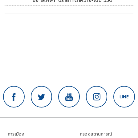
ขยายไฟฟ้า 'ปราสาทตาควาย-เนิน 350'
การเมือง
กรองสถานการณ์