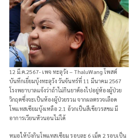
12 มี.ค.2567- เพจ ทะลุวัง – ThaluWang โพสต์
บันทึกเยี่ยมบุ้งทะลุวัง วันจันทร์ที่ 11 มีนาคม 2567
โรงพยาบาลแจ้งว่าถ้าไม่กินยาต้องไปอยู่ห้องผู้ป่วย
วิกฤตซึ่งจะเป็นห้องผู้ป่วยรวม จากผลตรวจเลือด
โพแทสเซียมบุ้งเหลือ 2.1 อ้วกเป็นสีเขียวรสขม มี
อาการเวียนหัวนอนไม่ได้
หมอให้บุ้งกินโพแทสเซียม รอบละ 6 เม็ด 2 รอบเป็น