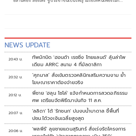
คนอยู่เหนือหัว เปลี่ยนขอนแก่น–อีสาน–ประเทศไทย เลือกส้ม
สองใบแบบม้วนเดียวจบจะได้ไม่ซ้ำรอย
NEWS UPDATE
ทัพนักบิด 'ฮอนด้า เรซซิ่ง ไทยแลนด์' ลุ้นล่าโพ
20:43 น.
เดียม ARRC สนาม 4 ที่มัลดาลิกา
‘ศุภมาส’ สั่งเข้มตรวจคลินิกเสริมความงาม ย้ำ
20:32 น.
โฆษณาราคาต้องจ่ายจริง
พี่ชาย 'ฮลุน โซโล่' แจ้งกำหนดการสวดอภิธรรม
20:12 น.
ศพ เตรียมจัดพิธีฌาปนกิจ 11 ส.ค.
'ลลิดา' โต้ 'รักชนก' ปมงบน้ำบาดาล ชี้พื้นที่
20:07 น.
ปชน.ได้วงเงินเฉลี่ยสูงสุด
'พลพีร์' ลุยชายแดนสุรินทร์ สั่งเร่งรัดโครงการ
20:06 น.