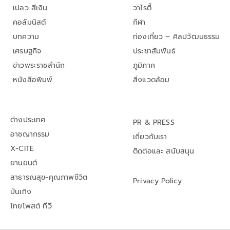
เปลว สีเงิน
วาไรตี้
คอลัมนิสต์
กีฬา
บทความ
ท่องเที่ยว – ศิลปวัฒนธรรม
เศรษฐกิจ
ประชาสัมพันธ์
ข่าวพระราชสำนัก
ภูมิภาค
หนังสือพิมพ์
สิ่งแวดล้อม
ต่างประเทศ
PR & PRESS
อาชญากรรม
เกี่ยวกับเรา
X-CITE
ติดต่อและ สนับสนุน
ยานยนต์
สาธารณสุข-คุณภาพชีวิต
Privacy Policy
บันเทิง
ไทยโพสต์ ทีวี