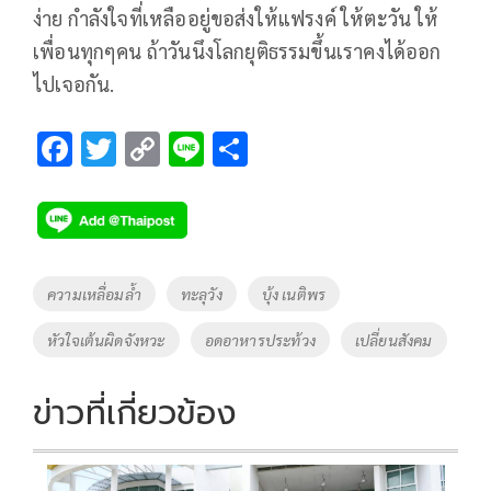
ง่าย กำลังใจที่เหลืออยู่ขอส่งให้แฟรงค์ ให้ตะวัน ให้
เพื่อนทุกๆคน ถ้าวันนึงโลกยุติธรรมขึ้นเราคงได้ออก
ไปเจอกัน.
F
T
C
Li
S
ac
wi
o
n
h
e
tt
p
e
ar
b
er
y
e
o
Li
Tags
ความเหลื่อมล้ำ
ทะลุวัง
บุ้ง เนติพร
o
n
หัวใจเต้นผิดจังหวะ
อดอาหารประท้วง
เปลี่ยนสังคม
k
k
ข่าวที่เกี่ยวข้อง