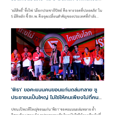
ซื้อเสียง
'อภิสิทธิ์' ทิ้งไพ่ 'เลือกประชาธิปัตย์ คือ ทางรอดที่ปลอดภัย' ใน
5 มิติหลัก ชี้ 8ก.พ. คือจุดเปลี่ยนสำคัญของประเทศที่กำลัง
เผชิญกับวิกฤตหลายด้าน เมินคู่แข่งโจมตีพื้นที่ใต้ จี้ กกต. เข้ม
งวดปมซื้อเสียงโค้งสุดท้าย
'พิธา' ขอคะแนนคนขอนแก่นถล่มทลาย ชู
ประชาชนเป็นใหญ่ ไม่ใช่ให้คนเพียงไม่กี่คน
อยู่เหนือหัว
ปชน.เปิดเวทีใหญ่ขอนแก่น 'พิธา' ขอคะแนนถล่มทลาย ย้ำ
อีสานต้อง 'สองเด้ง' ชูประชาชนเป็นใหญ่ ไม่ใช่ให้คนเพียงไม่กี่