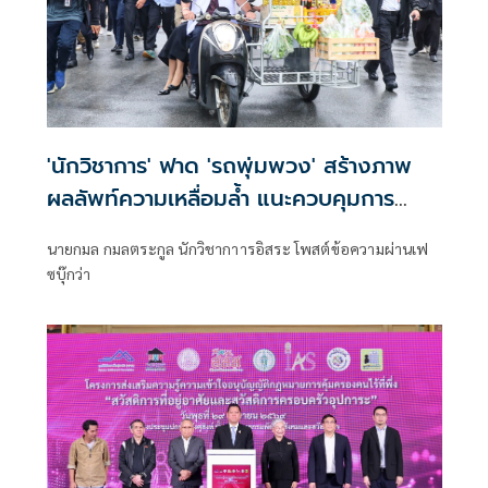
'นักวิชาการ' ฟาด 'รถพุ่มพวง' สร้างภาพ
ผลลัพท์ความเหลื่อมล้ำ แนะควบคุมการ
ผูกขาดสินค้า
นายกมล กมลตระกูล นักวิชากาารอิสระ โพสต์ข้อความผ่านเฟ
ซบุ๊กว่า