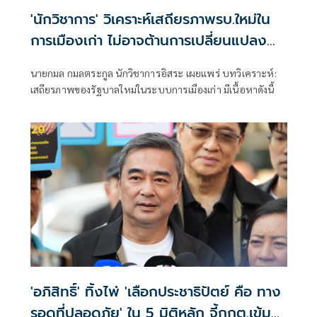
'นักวิชาการ' วิเคราะห์เสถียรภาพรบ.ใหม่ใน
การเมืองเก่า ไม่อาจต้านการเปลี่ยนแปลง
เชิงโครงสร้าง
นายกมล กมลตระกูล นักวิชาการอิสระ เผยแพร่ บทวิเคราะห์:
เสถียรภาพของรัฐบาลใหม่ในระบบการเมืองเก่า มีเนื้อหาดังนี้
'อภิสิทธิ์' ทิ้งไพ่ 'เลือกประชาธิปัตย์ คือ ทาง
รอดที่ปลอดภัย' ใน 5 มิติหลัก จี้กกต.เข้ม