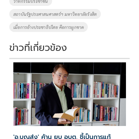
วาทกรรมประชาชน
k
k
สถาบันรัฐประศาสนศาสตร์ฯ มหาวิทยาลัยรังสิต
เมื่อการอ้างประชาธิปไตย คือการผูกขาด
ข่าวที่เกี่ยวข้อง
'อ.บุญส่ง' ค้าน ยุบ อบต. ชี้เป็นการแก้