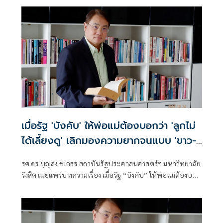
เมื่อรัฐ 'บังคับ' ให้พ่อแม่ต้องบอกว่า 'ลูกไม่
ได้เลี้ยงดู' เลิกมองความยากจนแบบ 'ขาว-
ดำ'
รศ.ดร.บุญส่ง ชเลธร สถาบันรัฐประศาสนศาสตร์ฯ มหาวิทยาลัย
รังสิต เผยแพร่บทความเรื่อง เมื่อรัฐ “บังคับ” ให้พ่อแม่ต้องบอก
ว่า “ลูกไม่ได้เลี้ยงดู” มี่เนื้อหาดังนี้