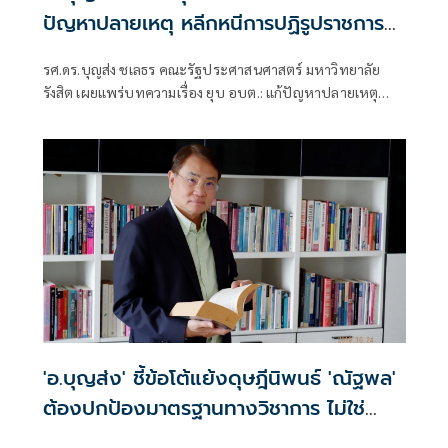
ปัญหาปลายเหตุ หลีกหนีการปฏิรูปราชการ
ไทย
รศ.ดร.บุญส่ง ชเลธร คณะรัฐประศาสนศาสตร์ มหาวิทยาลัย
รังสิต เผยแพร่บทความเรื่อง ยุบ อบต.: แก้ปัญหาปลายเหตุ
หรือหลีกหนีการปฏิรูปราชการไทย มีเนื้อหาดังนี้
'อ.บุญส่ง' ชี้ข้อโต้แย้งดุษฎีนิพนธ์ 'ณัฐพล'
ต้องปกป้องมาตรฐานทางวิชาการ ไม่ใช่
ปกป้องตัวบุคคล