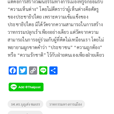
แต่คือการสร้างวัฒนธรรมทางการเมืองที่รู้จักยอมรับ
“ความเห็นต่าง” โดยไม่ตีตราว่าผู้เห็นต่างคือศัตรู
ของประชาธิปไตย เพราะความเข้มแข็งของ
ประชาธิปไตย มิได้วัดจากความสามารถในการสร้าง
วาทกรรมปลุกเร้าเพียงอย่างเดียว แต่วัดจากความ
สามารถในการอยู่ร่วมกับผู้ที่คิดไม่เหมือนเรา โดยไม่
พยายามผูกขาดคำว่า “ประชาชน” “ความถูกต้อง”
หรือ “ความรักชาติ” ไว้กับฝ่ายตนเองเพียงฝ่ายเดียว
F
T
C
Li
S
ac
wi
o
n
h
e
tt
p
e
ar
b
er
y
e
o
Li
Tags
รศ.ดร.บุญส่ง ชเลธร
วาทกรรมทางการเมือง
o
n