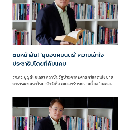
ตบหน้าส้ม! 'ยุบองคมนตรี' ความเข้าใจ
ประชาธิปไตยที่คับแคบ
รศ.ดร.บุญส่ง ชเลธร สถาบันรัฐประศาสนศาสตร์และนโยบาย
สาธารณะ มหาวิทยาลัยรังสิต เผยแพร่บทความเรื่อง "องคมนตรี
กับความเข้าใจที่คับแคบต่อประชาธิปไตย"