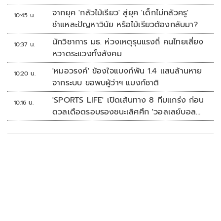
จากยุค 'กลัวไม้เรียว' สู่ยุค 'เด็กไม่กลัวครู'
10:45 น.
ชำแหละปัญหาวินัย หรือไม้เรียวต้องกลับมา?
นักวิชาการ มธ. ห่วงเหตุรุนแรงถี่ คนไทยเสี่ยง
10:37 น.
หวาดระแวงทั้งสังคม
'หมอวรงค์' ข้องใจแบงก์พัน 1.4 แสนล้านหาย
10:20 น.
จากระบบ ขอพบผู้ว่าฯ แบงก์ชาติ
'SPORTS LIFE' เปิดเส้นทาง 8 ทีมแกร่ง ก่อน
10:16 น.
ดวลเดือดรอบรองชนะเลิศศึก 'วอลเลย์บอล
นักเรียน แชมป์กีฬา 7HD 2026'