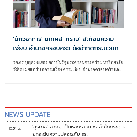
'นักวิชาการ' ยกเคส 'ทราย' สะท้อนความ
เงียบ อำนาจครอบครัว ข้อจำกัดกระบวนการ
ยุติธรรม
รศ.ดร.บุญส่ง ชเลธร สถาบันรัฐประศาสนศาสตร์ฯ มหาวิทยาลัย
รังสิต เผยแพร่บทความเรื่อง ความเงียบ อำนาจครอบครัว และ
ข้อจำกัดของกระบวนการยุติธรรม มีเนื้อหาดังนี้
NEWS UPDATE
'สุรเดช' จวกคุมปืนหละหลวม ชงจำกัดกระสุน-
10:51 น.
ยกระดับความปลอดภัย รร.