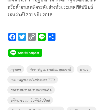
หรือค้ายาเสพติดระดับล่างทั่วประเทศฟิลิปปินส์
ระหว่างปี 2016 ถึง 2018.
F
T
C
Li
S
ac
wi
o
n
h
e
tt
p
e
ar
b
er
y
e
o
Li
Tags
กรุงเฮก
ก่ออาชญากรรมต่อมนุษยชาติ
ดาเวา
o
n
ศาลอาญาระหว่างประเทศ (ICC)
k
k
สงครามปราบปรามยาเสพติด
อดีตประธานาธิบดีฟิลิปปินส์