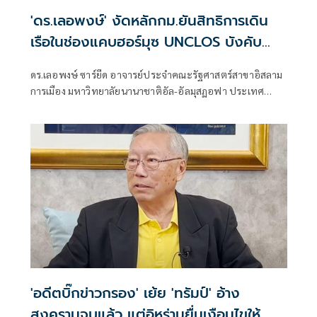
'ดร.เลอพงษ์' งัดหลักกม.ยันสิทธิการเดิน
เรือในช่องแคบฮอร์มุซ UNCLOS บังคับ
'อิหร่าน' ไม่ได้
ดร.เลอพงษ์ ซาร์ยีด อาจารย์ประจำคณะรัฐศาสตร์สาขาอิสลาม
การเมือง มหาวิทยาลัยนานาชาติอัล-อัลมุสฏอฟา ประเทศ
อิหร่าน เผยแพร่บทความ เรื่อง " การตีความสิทธิการเดินเรือใน
ช่องแคบฮอร์มุซ" มีเนื้อหาดังนี้
'อดีตบิ๊กข่าวกรอง' เย้ย 'ทรัมป์' อ้าง​
สงครามจบแล้ว แต่อิหร่านยื่นเงือนไขให้