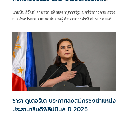
ขอโทษ-ชดใช้
นายนันทิวัฒน์ สามารถ อดีตเลขานุการรัฐมนตรีว่าการกระทรวง
การต่างประเทศ และอดีตรองผู้อำนวยการสำนักข่าวกรองแห่ง
ชาติ โพสต์เฟซบุ๊ก กรณีโดนัลด์ ทรัมป์ ประธานาธิบดีสหรัฐระบุ
ว่าสงครามอิหร่านจะจบในไม่ช้าเพราะว่าแทบไม่เหลือเป้า
หมายให้โจมตี ว่า
ซารา ดูเตอร์เต ประกาศลงสมัครชิงตำแหน่ง
ประธานาธิบดีฟิลิปปินส์ ปี 2028