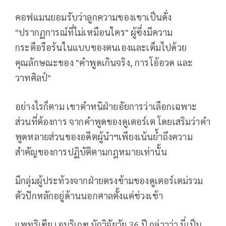
คอฟแมนยอมรับว่าลูกความของเขาเป็นดั่ง
"ปรากฏการณ์ที่ไม่เหมือนใคร" ผู้ซึ่งมีความ
กระตือรือร้นในแบบของตนเองและเต็มไปด้วย
คุณลักษณะของ "คำพูดเกินจริง, การโอ้อวด และ
วาทศิลป์"
อย่างไรก็ตาม เขาตำหนิฝ่ายอัยการว่าเลือกเฉพาะ
ส่วนที่ต้องการ จากคำพูดของดูเตอร์เต โดยเสริมว่าคำ
พูดหลายส่วนของอดีตผู้นำฯเพียงเน้นย้ำถึงความ
สำคัญของการปฏิบัติตามกฎหมายเท่านั้น
มีกลุ่มผู้ประท้วงจากฝ่ายตรงข้ามของดูเตอร์เตม่รวม
ตัวปักหลักอยู่ด้านนอกศาลตั้งแต่ช่วงเช้า
แพทริเซีย เอนริเกซ นักวิจัยวัย 36 ปี กล่าวว่า นี่เป็น