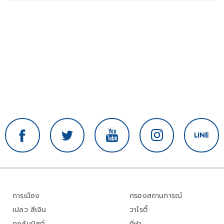
การเมือง
กรองสถานการณ์
เปลว สีเงิน
วาไรตี้
คอลัมนิสต์
กีฬา