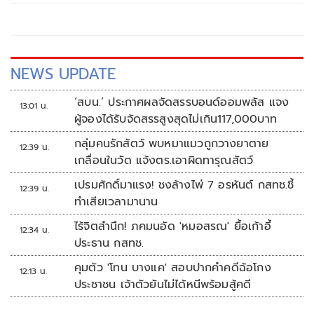
NEWS UPDATE
‘สบน.’ ประกาศผลจัดสรรบอนด์ออมพลัส แจง
13:01 น.
ผู้จองได้รับจัดสรรสูงสุดไม่เกิน117,000บาท
กลุ่มคนรักสัตว์ พบหมาแมวถูกวางยาตาย
12:39 น.
เกลื่อนในวัด แจ้งตร.เอาผิดทารุณสัตว์
เปรมศักดิ์มาแรง! ชงล้างไพ่ 7 อรหันต์ กสทช.ชี้
12:39 น.
ทำเสียเวลามานาน
ไร้จิตสำนึก! ภคมนอัด 'หมอสรณ' ยื้อเก้าอี้
12:34 น.
ประธาน กสทช.
คุมตัว 'โทน บางแค' สอบปากคำคดีฉ้อโกง
12:13 น.
ประชาชน เจ้าตัวยันไม่ได้หนีพร้อมสู้คดี