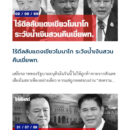
อำนาจการเมือง โผมหาดไทยก็จะอยู่ในความสนใจของแวดวง
การเมืองตามไปด้วย
ไร้ดีลลับแดงเขียวโมนาโก ระวังน้ำเงินสวน
คืนเขี่ยพท.
เสถียรภาพของรัฐบาลอนุทินในวันนี้ ไม่ได้ถูกท้าทายจากตัวเลข
เสียงในสภาเพียงอย่างเดียว หากแต่ถูกทดสอบผ่าน “สงคราม
ข่าวลือ” และความพยายามสร้างภาพความแตกแยกภายในเครือ
ข่ายอำนาจของพรรคภูมิใจไทย