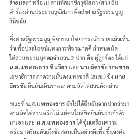
ร้ายแรง”
หรือไม่ ตามที่สมาชิกวุฒิสภา (สว.) ยื่น
คำร้องผ่านประธานวุฒิสภาเพื่อส่งศาลรัฐธรรมนูญ
วินิจฉัย
ซึ่งศาลรัฐธรรมนูญพิจารณาโดยการอภิปรายแล้วเห็น
ว่าเพื่อประโยชน์แห่งการพิจาณาคดี กำหนดนัด
ไต่สวนพยานบุคคลจำนวน 2 ปาก คือ ผู้ถูกร้อง ได้แก่
น.ส.แพทองธาร ชินวัตร
และ
นายฉัตรชัย บางชวด
เลขาธิการสภาความมั่นคงแห่งชาติ (สมช.) ซึ่ง
นาย
ฉัตรชัย
ยืนยันเดินทางมาตามนัดไต่สวนดังกล่าว
ขณะที่
น.ส.แพทองธาร
ยังไม่ได้ยืนยันจากปากว่ามา
ตามนัดไต่สวนหรือไม่ แต่คนใกล้ชิดยืนยันว่าเจ้าตัว
มาเอง และ
น.ส.แพทองธาร
ได้ซุ่มเตรียมความ
พร้อม เตรียมตัวเก็งข้อสอบเป็นอย่างดีเพื่อชี้แจงต่อ