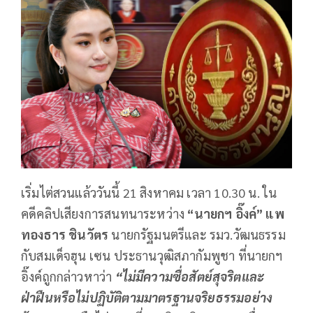
เริ่มไต่สวนแล้ววันนี้ 21 สิงหาคม เวลา 10.30 น. ใน
คดีคลิปเสียงการสนทนาระหว่าง
“นายกฯ อิ๊งค์” แพ
ทองธาร ชินวัตร
นายกรัฐมนตรีและ รมว.วัฒนธรรม
กับสมเด็จฮุน เซน ประธานวุฒิสภากัมพูชา ที่นายกฯ
อิ๊งค์ถูกกล่าวหาว่า
“ไม่มีความซื่อสัตย์สุจริตและ
ฝ่าฝืนหรือไม่ปฏิบัติตามมาตรฐานจริยธรรมอย่าง