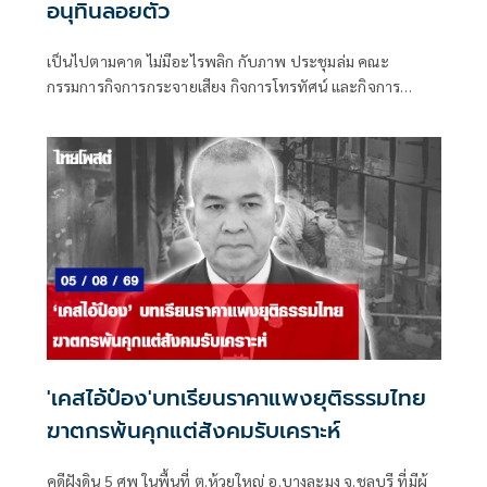
อนุทินลอยตัว
เป็นไปตามคาด ไม่มีอะไรพลิก กับภาพ ประชุมล่ม คณะ
กรรมการกิจการกระจายเสียง กิจการโทรทัศน์ และกิจการ
โทรคมนาคมแห่งชาติ (กสทช.) เมื่อวันพุธที่ 5 ส.ค.ที่ผ่านมา
'เคสไอ้ป๋อง'บทเรียนราคาแพงยุติธรรมไทย
ฆาตกรพ้นคุกแต่สังคมรับเคราะห์
คดีฝังดิน 5 ศพ ในพื้นที่ ต.ห้วยใหญ่ อ.บางละมุง จ.ชลบุรี ที่มีผู้