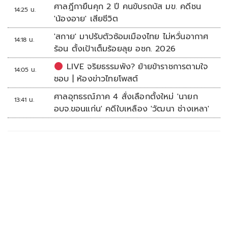
ศาลฎีกายืนคุก 2 ปี คนขับรถบัส มข. คดีชน
14:25 น.
'น้องอาย' เสียชีวิต
'สกาย' มาปรับตัวซ้อมเมืองไทย ไม่หวั่นอากาศ
14:18 น.
ร้อน ตั้งเป้าเต็มร้อยลุย อชก. 2026
LIVE จริยธรรมพัง? ย้ายข้าราชการตามใจ
14:05 น.
ชอบ | ห้องข่าวไทยโพสต์
ศาลอุทธรณ์ภาค 4 สั่งเลือกตั้งใหม่ 'นายก
13:41 น.
อบจ.ขอนแก่น' คดีใบเหลือง 'วัฒนา ช่างเหลา'