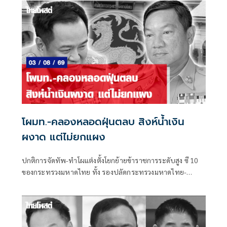
โผมท.-คลองหลอดฝุ่นตลบ สิงห์น้ำเงิน
ผงาด แต่ไม่ยกแผง
ปกติการจัดทัพ-ทำโผแต่งตั้งโยกย้ายข้าราชการระดับสูง ซี 10
ของกระทรวงมหาดไทย ทั้ง รองปลัดกระทรวงมหาดไทย-
อธิบดี-ผู้ว่าราชการจังหวัด-ผู้ตรวจราชการกระทรวงมหาดไทย
ก็ได้รับความสนใจจากแวดวงการเมืองพอสมควร ไม่แพ้โผ
ทหาร-โผตำรวจ ยิ่งในช่วงการเมืองพีกๆ เช่น จะมีการเลือกตั้ง
ใหญ่ หรือการเมืองแรงๆ มีโอกาสที่จะมีการเปลี่ยนแปลงขั้ว