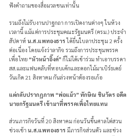
ฟังคำถามของสื่อมวลชนเท่านั้น
รวมถึงไม่รับงานปาฐกถา การเปิดงานต่างๆ ในห้วง
เวลานี้ แม้แต่การประชุมคณะรัฐมนตรี (ครม.) ประจำ
สัปดาห์
น.ส.แพทองธาร
ได้ยื่นใบลาประชุม 2 ครั้ง
ต่อเนื่อง โดยแจ้งว่าลากิจ รวมถึงการประชุมพรรค
เพื่อไทย
“หัวหน้าอิ๊งค์”
ก็ไม่ได้เข้าร่วม ทำเอาบรรดา
สส.และแฟนคลับที่หอบเค้กและดอกไม้มาเบิร์ธเดย์
วันเกิด 21 สิงหาคม กันล่วงหน้าต้องรอเก้อ
แต่กลับปรากฏภาพ “พ่อแม้ว” ทักษิณ ชินวัตร อดีต
นายกรัฐมนตรี เข้ามาที่พรรคเพื่อไทยแทน
ส่วนภารกิจวันที่ 20 สิงหาคม ก่อนวันขึ้นศาลไต่สวน
ช่วงเช้า
น.ส.แพทองธาร
มีภารกิจส่วนตัว และช่วง