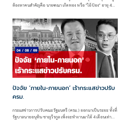
ต้องหาคนสำคัญคือ นายฑณา เกิดทอง หรือ "ไอ้ป๋อง" อายุ 43
ปี
ปัจจัย ‘ภายใน-ภายนอก’ เร้ากระแสข่าวปรับ
ครม.
กระแสข่าวการปรับคณะรัฐมนตรี (ครม.) ออกมาเป็นระยะ ทั้งที่
รัฐบาลนายอนุทิน ชาญวีรกูล เพิ่งจะทำงานมาได้ 4 เดือนเท่านั้น
ซึ่งระยะเวลาดังกล่าวถือว่าน้อยมาก หากเทียบรัฐบาลในอดีต ที่
อย่างเร็วที่สุดจะปรับกันทุก 6 เดือน หรือครึ่งปี