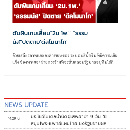
ดับฝันเกมเสี้ยม"2น.1พ." “ธรรม
นัส"ปิดตาย'ดีลโมนาโก'
ด้วยเสถียรภาพและองคาพยพของ ระบอบสีน้ำเงิน ที่มีความเข้ม
แข็ง ช่องทางของฝ่ายตรงข้ามที่จะสั่นคลอนรัฐบาลอนุทินได้ก็
คือการทำลายความเชื่อถือต่างๆ รวมถึงเสี้ยมให้เกิดความ
แตกแยก ดังที่เกิดขึ้นในยุค 3 ป. แห่งบูรพาพยัคฆ์ ที่เกิดความขัด
แย้ง แย่งชิงอำนาจ ระหว่าง “บิ๊กตู่” พล.อ.ประยุทธ์ จันทร์โอชา
และ “บิ๊กป้อม” พล.อ.ประวิตร วงษ์สุวรรณ
NEWS UPDATE
มธ.โชว์โมเดลบำบัดผู้เสพยาบ้า 9 วัน ใช้
14:29 น.
สมุนไพร-แพทย์แผนไทย ชงรัฐขยายผล