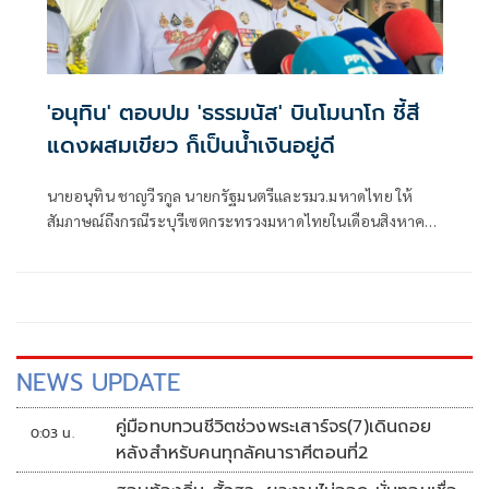
'อนุทิน' ตอบปม 'ธรรมนัส' บินโมนาโก ชี้สี
แดงผสมเขียว ก็เป็นน้ำเงินอยู่ดี
นายอนุทิน ชาญวีรกูล นายกรัฐมนตรีและรมว.มหาดไทย ให้
สัมภาษณ์ถึงกรณีระบุรีเซตกระทรวงมหาดไทยในเดือนสิงหาคม
จะเริ่มต้น ด้วยการโยกย้ายใช่หรือไม่ ว่า
NEWS UPDATE
คู่มือทบทวนชีวิตช่วงพระเสาร์จร(7)เดินถอย
0:03 น.
หลังสำหรับคนทุกลัคนาราศีตอนที่2