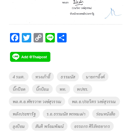
F
T
C
Li
S
ac
wi
o
n
h
e
tt
p
e
ar
b
er
y
e
o
Li
Tags
4 รมต.
ทวงเก้าอี้
ธรรมนัส
นายกฯอิ๊งค์
o
n
บิ๊กป๊อด
บิ๊กป้อม
พท.
พปชร.
k
k
พล.ต.อ.พัชรวาท วงษ์สุวรรณ
พล.อ.ประวิตร วงษ์สุวรรณ
พลังประชารัฐ
ร.อ.ธรรมนัส พรหมเผ่า
ร่อนหนังสือ
ลุงป้อม
สันติ พร้อมพัฒน์
อรรถกร ศิริลัทธยากร