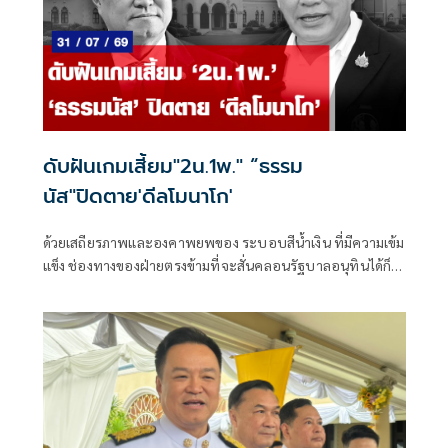
ดับฝันเกมเสี้ยม"2น.1พ." “ธรรม
นัส"ปิดตาย'ดีลโมนาโก'
ด้วยเสถียรภาพและองคาพยพของ ระบอบสีน้ำเงิน ที่มีความเข้ม
แข็ง ช่องทางของฝ่ายตรงข้ามที่จะสั่นคลอนรัฐบาลอนุทินได้ก็
คือการทำลายความเชื่อถือต่างๆ รวมถึงเสี้ยมให้เกิดความ
แตกแยก ดังที่เกิดขึ้นในยุค 3 ป. แห่งบูรพาพยัคฆ์ ที่เกิดความขัด
แย้ง แย่งชิงอำนาจ ระหว่าง “บิ๊กตู่” พล.อ.ประยุทธ์ จันทร์โอชา
และ “บิ๊กป้อม” พล.อ.ประวิตร วงษ์สุวรรณ