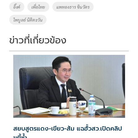
อิ๊งค์
เพื่อไทย
แพทองธาร ขินวัตร
ไพบูลย์ นิติตะวัน
ข่าวที่เกี่ยวข้อง
สยบสูตรแดง-เขียว-ส้ม แฉฮั้วสว.เปิดคลิป
ขยี้ซ้ำ