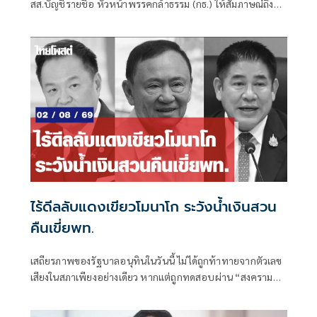
สส.บัญชีรายชื่อ หัวหน้าพรรคกล้าธรรม (กธ.) ให้สัมภาษณ์ถึง
กรณีหายหน้าห
ไร้ดีลลับแดงเขียวโมนาโก ระวังน้ำเงินสวน
คืนเขี่ยพท.
เสถียรภาพของรัฐบาลอนุทินในวันนี้ ไม่ได้ถูกท้าทายจากตัวเลข
เสียงในสภาเพียงอย่างเดียว หากแต่ถูกทดสอบผ่าน “สงคราม
ข่าวลือ” และความพยายามสร้างภาพความแตกแยกภายในเครือ
ข่ายอำนาจของพรรคภูมิใจไทย