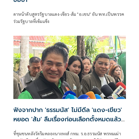
ดาหน้าดับสูตรรัฐบาลแดง-เขียว-ส้ม "อ.เชน" ยัน พท.เป็นพรรค
ร่วมรัฐบาลที่เข้มแข็ง
ฟังจากปาก 'ธรรมนัส' ไม่มีดีล 'แดง-เขียว'
หยอด 'ส้ม' ลืมเรื่องก่อนเลือกตั้งหมดแล้ว
ศัตรูก็กลับมารักกันได้
ที่ชุมชนหลังวัดริมคลองนางหงส์ กทม. ร.อ.ธรรมนัส พรหมเผ่า