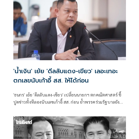
'น้ำเงิน' เย้ย 'ดีลลับแดง-เขียว' เลอะเทอะ
ตกเลขนับเก้าอี้ สส. ให้ได้ก่อน
'ธนกร' เย้ย 'ดีลลับแดง-เขียว' เปลี่ยนนายกฯ ตกคณิตศาสตร์ ชี้
ปูดข่าวทั้งทีลองนับเลขเก้าอี้ สส. ก่อน ย้ำพรรคร่วมรัฐบาลยัง
แน่นปึ้ก