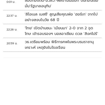
สอบท้องถิ่น-ฮั้วสว.-ผลงานไม่ออก บั่นทอนเชื่อ
0:01 น.
มั่น'รัฐบาลอนุทิน'
'ลิโอเนล เมสซี' สูญเสียคุณพ่อ 'ฮอร์เก' จากไป
22:37 น.
อย่างสงบในวัย 68 ปี
'ไทย' เปิดบ้านชนะ 'เมียนมา' 2-0 จาก 2 จุด
22:26 น.
โทษ เข้ารอบรองฯ บอลอาเซียน ดวล 'สิงคโปร์'
วธ.เตรียมพร้อม พิธีการศพในพระบรมราชานุ
20:59 น.
เคราะห์ เหตุยิงในโรงเรียน