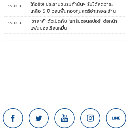
ให้จริง! ประธานชมรมกำนันฯ รับได้ลดวาระ
16:02 น.
เหลือ 5 ปี วอนฟื้นกองทุนสตรีอำเภอละล้าน
'ซาลาห์' ตัวเปิดกับ 'แทร็บซอนสปอร์' ต่อหน้า
16:02 น.
แฟนบอลเรือนหมื่น