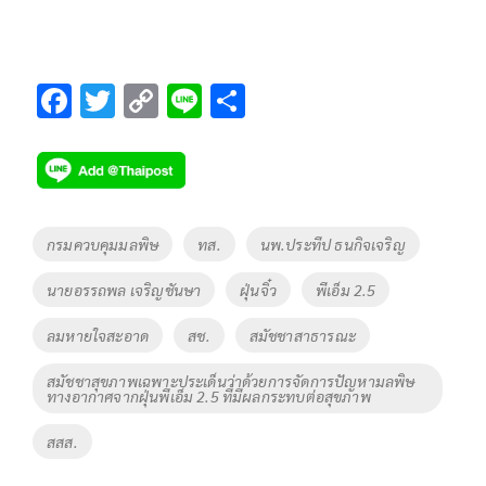
F
T
C
Li
S
ac
wi
o
n
h
e
tt
p
e
ar
b
er
y
e
o
Li
Tags
กรมควบคุมมลพิษ
ทส.
นพ.ประทีป ธนกิจเจริญ
o
n
นายอรรถพล เจริญชันษา
ฝุ่นจิ๋ว
พีเอ็ม 2.5
k
k
ลมหายใจสะอาด
สช.
สมัชชาสาธารณะ
สมัชชาสุขภาพเฉพาะประเด็นว่าด้วยการจัดการปัญหามลพิษ
ทางอากาศจากฝุ่นพีเอ็ม 2.5 ที่มีผลกระทบต่อสุขภาพ
สสส.