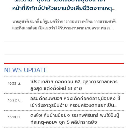
หน้าที่พิทักษ์ป่าห้วยขาแข้งเสียชีวิตจากเหตุ
ถูกสัตว์ป่าทำร้าย สั่งดูแลครอบครัวเต็มที่
นายสุชาติ ชมกลิ่น รัฐมนตรีว่าการกระทรวงทรัพยากรธรรมชาติ
พร้อมยกระดับมาตรการความปลอดภัยเจ้า
และสิ่งแวดล้อม เปิดเผยว่า ได้รับรายงานจากนายอรรถพล เจริญ
หน้าที่"
ชันษา อธิบดีกรมอุทยานแห่งชาติ สัตว์ป่า และพันธุ์พืช กรณีนา
ยศักรินทร์ วิชาจารย์ พนักงานราชการ สังกัดเขตรักษาพันธุ์สัตว์
ป่าห้วยขาแข้ง เสียชีวิตจากเหตุถูกสัตว์ป่าทำร้าย ระหว่างปฏิบัติ
หน้าที่ในพื้นที่ เมื่อช่วงเช้าวันนี้
NEWS UPDATE
โปรดเกล้าฯ ถอดถอน 62 ตุลาการศาลทหาร
16:53 น.
สูงสุด แต่งตั้งใหม่ 51 ราย
อธิบดีกรมพินิจฯ ห่วงเด็กก่อคดีอายุน้อยลง ชี้
16:22 น.
เข้าถึงอาวุธปืนง่าย ครอบครัวแตกแยกเป็น
ชนวนสำคัญ
ตะลึง! ค้นบ้านมือยิง รร.เทพศิรินทร์ พบใช้ปืนปู่
16:19 น.
ก่อเหตุ-คอมฯ ซุก 5 คลิปกราดยิง