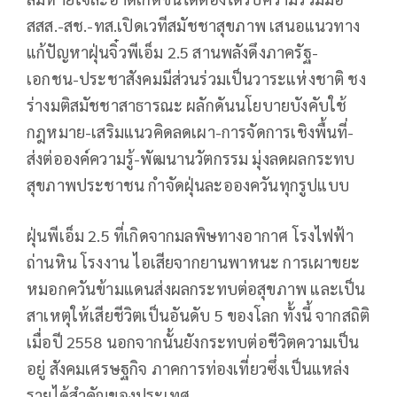
สสส.-สช.-ทส.เปิดเวทีสมัชชาสุขภาพ เสนอแนวทาง
แก้ปัญหาฝุ่นจิ๋วพีเอ็ม 2.5 สานพลังดึงภาครัฐ-
เอกชน-ประชาสังคมมีส่วนร่วมเป็นวาระแห่งชาติ ชง
ร่างมติสมัชชาสาธารณะ ผลักดันนโยบายบังคับใช้
กฎหมาย-เสริมแนวคิดลดเผา-การจัดการเชิงพื้นที่-
ส่งต่อองค์ความรู้-พัฒนานวัตกรรม มุ่งลดผลกระทบ
สุขภาพประชาชน กำจัดฝุ่นละอองควันทุกรูปแบบ
ฝุ่นพีเอ็ม 2.5 ที่เกิดจากมลพิษทางอากาศ โรงไฟฟ้า
ถ่านหิน โรงงาน ไอเสียจากยานพาหนะ การเผาขยะ
หมอกควันข้ามแดนส่งผลกระทบต่อสุขภาพ และเป็น
สาเหตุให้เสียชีวิตเป็นอันดับ 5 ของโลก ทั้งนี้ จากสถิติ
เมื่อปี 2558 นอกจากนั้นยังกระทบต่อชีวิตความเป็น
อยู่ สังคมเศรษฐกิจ ภาคการท่องเที่ยวซึ่งเป็นแหล่ง
รายได้สำคัญของประเทศ