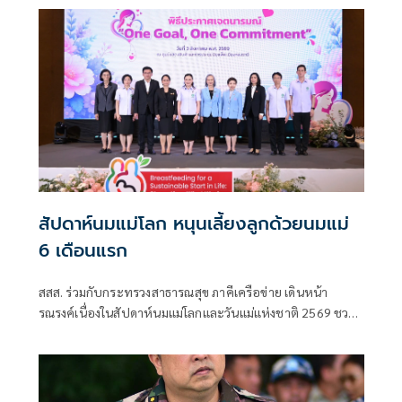
จำกัด ตำบลคลองกิ่ว อำเภอบ้านบึง จังหวัดชลบุรี อย่างใกล้ชิด
ด้วยความห่วงใยผลกระทบด้านมลพิษและสุขภาพของ
ประชาชน พร้อมสั่งการให้กรมควบคุมมลพิษ (คพ.) บูรณาการ
หน่วยงานที่เกี่ยวข้อง เร่งสนับสนุนการระงับเหตุ ตรวจสอบ
คุณภาพอากาศและสิ่งแวดล้อม รวมถึงแจ้งเตือนประชาชนอย่าง
ต่อเนื่องจนกว่าสถานการณ์จะคลี่คลาย
สัปดาห์นมแม่โลก หนุนเลี้ยงลูกด้วยนมแม่
6 เดือนแรก
สสส. ร่วมกับกระทรวงสาธารณสุข ภาคีเครือข่าย เดินหน้า
รณรงค์เนื่องในสัปดาห์นมแม่โลกและวันแม่แห่งชาติ 2569 ชวน
สังคมไทยร่วมส่งเสริมการเลี้ยงลูกด้วยนมแม่อย่างเดียว 6 เดือน
แรกเพื่อสร้างรากฐานเด็กไทย