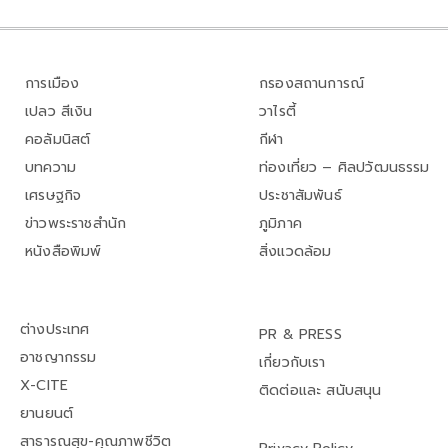
การเมือง
กรองสถานการณ์
เปลว สีเงิน
วาไรตี้
คอลัมนิสต์
กีฬา
บทความ
ท่องเที่ยว – ศิลปวัฒนธรรม
เศรษฐกิจ
ประชาสัมพันธ์
ข่าวพระราชสำนัก
ภูมิภาค
หนังสือพิมพ์
สิ่งแวดล้อม
ต่างประเทศ
PR & PRESS
อาชญากรรม
เกี่ยวกับเรา
X-CITE
ติดต่อและ สนับสนุน
ยานยนต์
สาธารณสุข-คุณภาพชีวิต