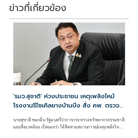
ข่าวที่เกี่ยวข้อง
'รมว.สุชาติ' ห่วงประชาชน เหตุเพลิงไหม้
โรงงานรีไซเคิลยางบ้านบึง สั่ง คพ. ตรวจ
คุณภาพอากาศเข้ม-แจ้งเตือนประชาชนใกล้
นายสุชาติ ชมกลิ่น รัฐมนตรีว่าการกระทรวงทรัพยากรธรรมชาติ
ชิด
และสิ่งแวดล้อม เปิดเผยว่า ได้ติดตามสถานการณ์เหตุเพลิงไหม้
โรงงานรีไซเคิลยางรถยนต์ บริษัท ซิน อี้ ไท่ อินดัสเตรียล เทรด