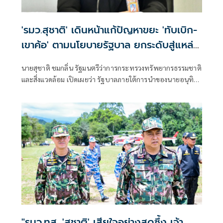
'รมว.สุชาติ' เดินหน้าแก้ปัญหาขยะ 'ทับเบิก-
เขาค้อ' ตามนโยบายรัฐบาล ยกระดับสู่แหล่ง
ท่องเที่ยวคาร์บอนต่ำ สร้างรายได้ควบคู่
นายสุชาติ ชมกลิ่น รัฐมนตรีว่าการกระทรวงทรัพยากรธรรมชาติ
รักษาสิ่งแวดล้อม
และสิ่งแวดล้อม เปิดเผยว่า รัฐบาลภายใต้การนำของนายอนุทิน
ชาญวีรกูล นายกรัฐมนตรี ให้ความสำคัญกับการบริหารจัดการ
ทรัพยากรธรรมชาติและสิ่งแวดล้อมควบคู่กับการพัฒนา
เศรษฐกิจและการท่องเที่ยวอย่างยั่งยืน
"รมว.ทส. 'สุชาติ' เสียใจอย่างสุดซึ้ง เจ้า