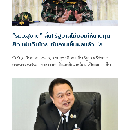
“รมว.สุชาติ” ลั่น! รัฐบาลไม่ยอมให้นายทุน
ยึดแผ่นดินไทย ทับลานเห็นผลแล้ว “ส
ตาร์เวลล์ การ์เด้นโฮม” รื้อเองคืบ 40%
วันนี้ (6 สิงหาคม 2569) นายสุชาติ ชมกลิ่น รัฐมนตรีว่าการ
เตือนผู้ฝ่าฝืนเจอมาตรการทางกฎหมาย
กระทรวงทรัพยากรธรรมชาติและสิ่งแวดล้อม เปิดเผยว่า สืบ
เนื่องจากเมื่อวันที่ 31 กรกฎาคม 2569 ตนได้ลงพื้นที่จังหวัด
นครราชสีมา