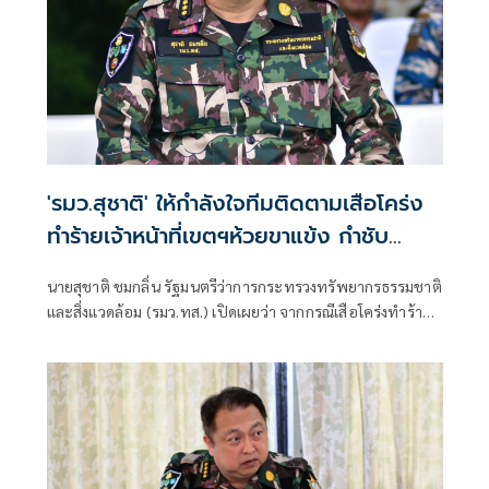
'รมว.สุชาติ' ให้กำลังใจทีมติดตามเสือโคร่ง
ทำร้ายเจ้าหน้าที่เขตฯห้วยขาแข้ง กำชับ
ระมัดระวังความปลอดภัยขั้นสูงสุด หลัง
นายสุชาติ ชมกลิ่น รัฐมนตรีว่าการกระทรวงทรัพยากรธรรมชาติ
กรมอุทยานฯ แถลงความคืบหน้ากรณีเจ้า
และสิ่งแวดล้อม (รมว.ทส.) เปิดเผยว่า จากกรณีเสือโคร่งทำร้าย
หน้าเสียชีวิต
เจ้าหน้าที่พิทักษ์ป่าเขตรักษาพันธุ์สัตว์ป่าห้วยขาแข้งเสียชีวิต
ตนได้ติดตามสถานการณ์ดังกล่าวอย่างใกล้ชิด พร้อมแสดงความ
ห่วงใยต่อเจ้าหน้าที่ผู้ปฏิบัติงานในพื้นที่ และได้กำชับให้หน่วย
งานยกระดับมาตรการความปลอดภัยขั้นสูงสุดในการปฏิบัติ
ภารกิจเพื่อความปลอดภัยของผู้ปฏิบัติงาน