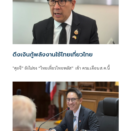
ดึงเงินกู้พลังงานใช้ไทยเที่ยวไทย
"ศุภจี” ยังไม่ชง “ไทยเที่ยวไทยพลัส” เข้า ครม.เดือน ส.ค.นี้