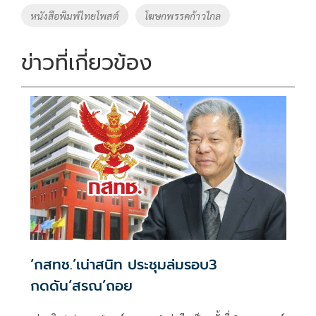
o
n
หนังสือพิมพ์ไทยโพสต์
โฆษกพรรคก้าวไกล
k
k
ข่าวที่เกี่ยวข้อง
‘กสทช.’เน่าสนิท ประชุมล่มรอบ3
กดดัน‘สรณ’ถอย