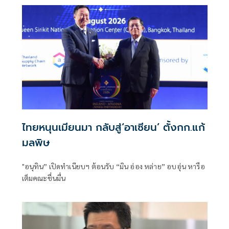
ไทยหนุนเมียนมา กลับสู่‘อาเซียน’ ตั้งกก.แก้
มลพิษ
"อนุทิน” เปิดทำเนียบฯ ต้อนรับ “มิน อ่อง หล่าย” อบอุ่น หารือ
เต็มคณะชื่นมื่น