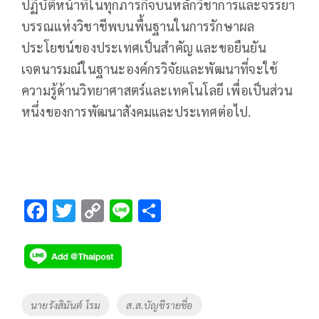
ปฏิบัติหน้าที่ในทุกภารกิจบนหลักวิชาการและจรรยา
บรรณแห่งวิชาชีพบนพื้นฐานในการรักษาผล
ประโยชน์ของประเทศเป็นสำคัญ และขอยืนยัน
เจตนารมณ์ในฐานะองค์กรวิจัยและพัฒนาที่จะใช้
ความรู้ด้านวิทยาศาสตร์และเทคโนโลยี เพื่อเป็นส่วน
หนึ่งของการพัฒนาสังคมและประเทศต่อไป.
F
T
C
Li
S
ac
wi
o
n
h
e
tt
p
e
ar
b
er
y
e
o
Li
Tags
นายรังสิมันต์ โรม
ส.ส.บัญชีรายชื่อ