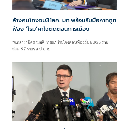
ล้างคนโกงจบ31สค. มท.พร้อมรับมือหากถูก
ฟ้อง ‘โรม’คาใจตัดตอนการเมือง
"ก.กลาง" ยึดตามมติ "กสถ." ฟันโกงสอบท้องถิ่น 5,925 ราย
ส่วน 97 รายรอ ป.ป.ช.