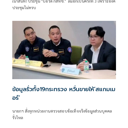
เน่าสนิท! ประชุม "บอร์ด กสทช." ล่มอีกเป็นครั้งที่ 3 เพราะองค์
ประชุมไม่ครบ
ข้อมูลรั่วทั้ง19กระทรวง หวั่นขายให้‘สแกมเม
อร์’
นายกฯ สั่งทุกหน่วยงานตรวจสอบข้อเท็จจริงข้อมูลส่วนบุคคล
รั่วไหล