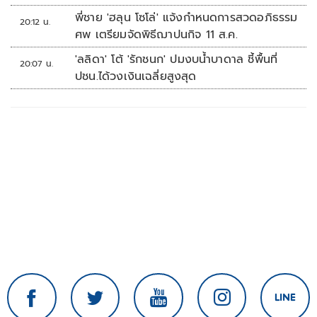
พี่ชาย 'ฮลุน โซโล่' แจ้งกำหนดการสวดอภิธรรม
20:12 น.
ศพ เตรียมจัดพิธีฌาปนกิจ 11 ส.ค.
'ลลิดา' โต้ 'รักชนก' ปมงบน้ำบาดาล ชี้พื้นที่
20:07 น.
ปชน.ได้วงเงินเฉลี่ยสูงสุด