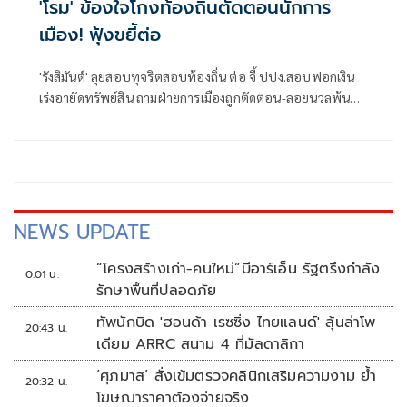
'โรม' ข้องใจโกงท้องถิ่นตัดตอนนักการ
เมือง! ฟุ้งขยี้ต่อ
'รังสิมันต์' ลุยสอบทุจริตสอบท้องถิ่น ต่อ จี้ ปปง.สอบฟอกเงิน
เร่งอายัดทรัพย์สิน ถามฝ่ายการเมืองถูกตัดตอน-ลอยนวลพ้นผิด
เหน็บ 'อนุทิน' รับแต่ชอบ ไม่รู้ในอนาคตมาตรการป้องกันจะ
รัดกุมหรือไม่
NEWS UPDATE
“โครงสร้างเก่า-คนใหม่”บีอาร์เอ็น รัฐตรึงกำลัง
0:01 น.
รักษาพื้นที่ปลอดภัย
ทัพนักบิด 'ฮอนด้า เรซซิ่ง ไทยแลนด์' ลุ้นล่าโพ
20:43 น.
เดียม ARRC สนาม 4 ที่มัลดาลิกา
‘ศุภมาส’ สั่งเข้มตรวจคลินิกเสริมความงาม ย้ำ
20:32 น.
โฆษณาราคาต้องจ่ายจริง