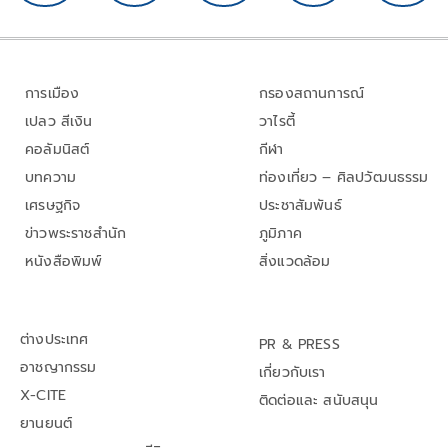
การเมือง
กรองสถานการณ์
เปลว สีเงิน
วาไรตี้
คอลัมนิสต์
กีฬา
บทความ
ท่องเที่ยว – ศิลปวัฒนธรรม
เศรษฐกิจ
ประชาสัมพันธ์
ข่าวพระราชสำนัก
ภูมิภาค
หนังสือพิมพ์
สิ่งแวดล้อม
ต่างประเทศ
PR & PRESS
อาชญากรรม
เกี่ยวกับเรา
X-CITE
ติดต่อและ สนับสนุน
ยานยนต์