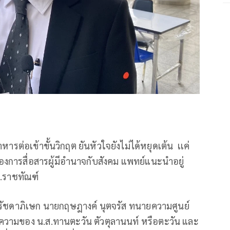
่อเข้าขั้นวิกฤต ยันหัวใจยังไม่ได้หยุดเต้น เเค่
ต้องการสื่อสารผู้มีอำนาจกับสังคม แพทย์แนะนำอยู่
.ราชทัณฑ์
นรัชดาภิเษก นายกฤษฎางค์ นุตจรัส ทนายความศูนย์
วามของ น.ส.ทานตะวัน ตัวตุลานนท์ หรือตะวัน และ