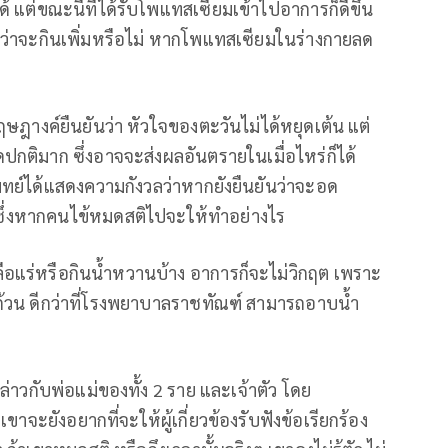
 แต่ขณะนี้ที่ได้รับโพแทสเซียมเข้าไปอาการก็ดีขึ้น
ันว่าจะกินเพิ่มหรือไม่ หากโพแทสเซียมในร่างกายลด
กฤษฎางค์ยืนยันว่า หัวใจของตะวันไม่ได้หยุดเต้น แต่
ิมาก ซึ่งอาจจะส่งผลอันตรายในเมื่อไหร่ก็ได้
พทย์ได้แสดงความกังวลว่าหากยังยืนยันว่าจะอด
 ซึ่งหากคนไข้หมดสติไปจะให้ทำอย่างไร
เกลือแร่หรือกินน้ำหวานบ้าง อาการก็จะไม่วิกฤต เพราะ
้วน ดีกว่าที่โรงพยาบาลราชทัณฑ์ สามารถอาบน้ำ
ล่าวกับพ่อแม่ของทั้ง 2 ราย และเจ้าตัว โดย
ะยังอยากที่จะให้ผู้เกี่ยวข้องรับฟังข้อเรียกร้อง