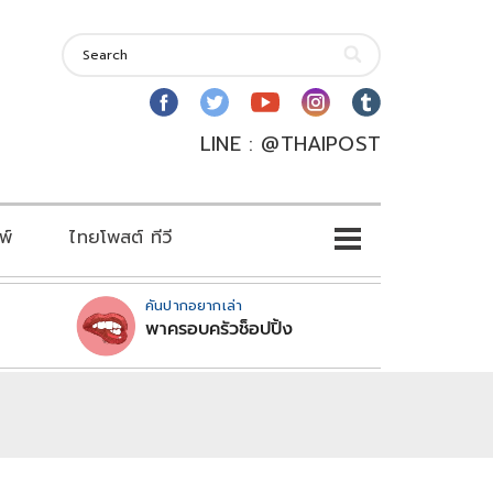
LINE : @THAIPOST
พ์
ไทยโพสต์ ทีวี
คันปากอยากเล่า
พาครอบครัวช็อปปิ้ง