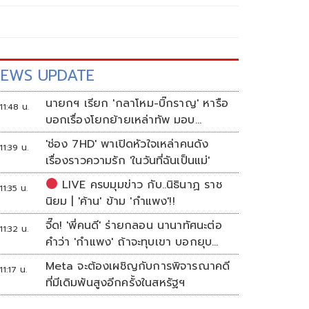
EWS UPDATE
นายกฯ เรียก 'กลาโหม-บิ๊กราญ' หารือ
11:48 น.
บอกเรื่องโยกย้ายเหล่าทัพ มอบ
'ปกรณ์' ชงแก้กม.อาวุธปืน
'ช่อง 7HD' พาเปิดหัวใจเหล่าคนดัง
11:39 น.
เรื่องราวความรัก 'ในวันที่ฉันเป็นแม่'
LIVE ครบมุมข่าว กับ..นิธินาฏ ราช
11:35 น.
นิยม | 'ค้าน' ข้าม 'กำแพง'!!
จี๊ด! 'พี่คนดี' ร่ายกลอน นานาทัศนะต่อ
11:32 น.
คำว่า 'กำแพง' ถ้าจะทุบเขา บอกยุบ
แก๊งง่ายกว่า
Meta จะต้องเผชิญกับการพิจารณาคดี
11:17 น.
ที่มีเดิมพันสูงอีกครั้งในสหรัฐฯ