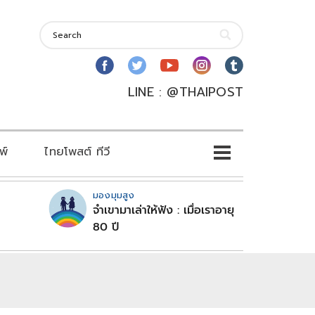
LINE : @THAIPOST
พ์
ไทยโพสต์ ทีวี
มองมุมสูง
จำเขามาเล่าให้ฟัง : เมื่อเราอายุ
80 ปี