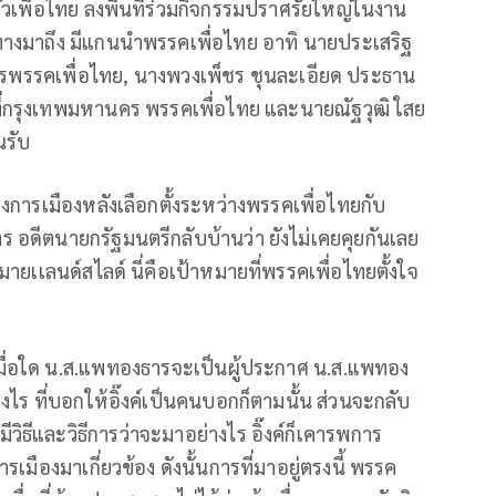
วเพื่อไทย ลงพื้นที่ร่วมกิจกรรมปราศรัยใหญ่ในงาน
ินทางมาถึง มีแกนนำพรรคเพื่อไทย อาทิ นายประเสริฐ
รพรรคเพื่อไทย, นางพวงเพ็ชร ชุนละเอียด ประธาน
่กรุงเทพมหานคร พรรคเพื่อไทย และนายณัฐวุฒิ ใสย
นรับ
การเมืองหลังเลือกตั้งระหว่างพรรคเพื่อไทยกับ
 อดีตนายกรัฐมนตรีกลับบ้านว่า ยังไม่เคยคุยกันเลย
มายเเลนด์สไลด์ นี่คือเป้าหมายที่พรรคเพื่อไทยตั้งใจ
นเมื่อใด น.ส.แพทองธารจะเป็นผู้ประกาศ น.ส.แพทอง
างไร ที่บอกให้อิ๊งค์เป็นคนบอกก็ตามนั้น ส่วนจะกลับ
ธีและวิธีการว่าจะมาอย่างไร อิ๊งค์ก็เคารพการ
มืองมาเกี่ยวข้อง ดังนั้นการที่มาอยู่ตรงนี้ พรรค