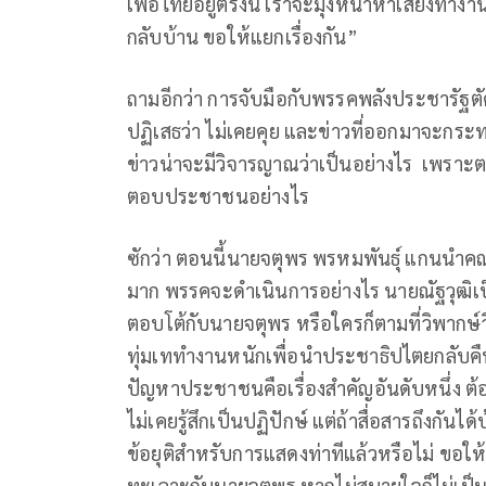
เพื่อไทยอยู่ตรงนี้ เราจะมุ่งหน้าหาเสียงทำงา
กลับบ้าน ขอให้แยกเรื่องกัน”
ถามอีกว่า การจับมือกับพรรคพลังประชารัฐตั
ปฏิเสธว่า ไม่เคยคุย และข่าวที่ออกมาจะกร
ข่าวน่าจะมีวิจารญาณว่าเป็นอย่างไร เพราะตอนนี้
ตอบประชาชนอย่างไร
ซักว่า ตอนนี้นายจตุพร พรหมพันธุ์ แกน
มาก พรรคจะดำเนินการอย่างไร นายณัฐวุฒิเป็
ตอบโต้กับนายจตุพร หรือใครก็ตามที่วิพากษ์วิ
ทุ่มเททำงานหนักเพื่อนำประชาธิปไตยกลับคื
ปัญหาประชาชนคือเรื่องสำคัญอันดับหนึ่ง ต้อ
ไม่เคยรู้สึกเป็นปฏิปักษ์ แต่ถ้าสื่อสารถึงกันได
ข้อยุติสำหรับการแสดงท่าทีแล้วหรือไม่ ขอให
ทะเลาะกับนายจตุพร หากไม่สบายใจก็ไม่เป็