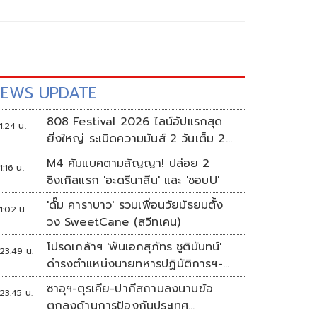
EWS UPDATE
808 Festival 2026 ไลน์อัปแรกสุด
1:24 น.
ยิ่งใหญ่ ระเบิดความมันส์ 2 วันเต็ม 2-
3 ต.ค.นี้
M4 คัมแบคตามสัญญา! ปล่อย 2
1:16 น.
ซิงเกิลแรก 'อะดรีนาลีน' และ 'ชอบU'
'ดั๊ม คาราบาว' รวมเพื่อนวัยมัธยมตั้ง
1:02 น.
วง SweetCane (สวีทเคน)
โปรดเกล้าฯ 'พันเอกสุภัทร ชูตินันทน์'
23:49 น.
ดำรงตำแหน่งนายทหารปฏิบัติการฯ-
พระราชทานยศ 'พลตรี'
ซาอุฯ-ตุรเคีย-ปากีสถานลงนามข้อ
23:45 น.
ตกลงด้านการป้องกันประเทศ