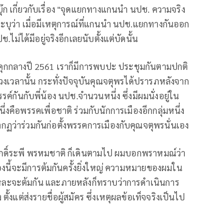
ุ๊ก เกี่ยวกับเรื่อง "จุดแยกทางแกนนำ นปช. ความจริง
ระบุว่า เมื่อมีเหตุการณ์ที่แกนนำ นปช.แยกทางกันออก
่ได้มีอยู่จริงอีกเลยนับตั้งแต่บัดนั้น
ุกกลางปี 2561 เราก็มีการพบปะ ประชุมกันตามปกติ
ช่วงเวลานั้น กระทั่งปัจจุบันคุณจตุพรได้ปรารภหลังจาก
รค์กันกับพี่น้อง นปช.จำนวนหนึ่ง ซึ่งมีผมนั่งอยู่ใน
่งคือพรรคเพื่อชาติ ร่วมกับนักการเมืองอีกกลุ่มหนึ่ง
ากฏว่าร่วมกันก่อตั้งพรรคการเมืองกับคุณจตุพรนั่นเอง
ักดิ์ระพี พรหมชาติ ก็เดินตามไป ผมบอกพราหมณ์ว่า
รื่องนี้จะมีการต้มกันครั้งยิ่งใหญ่ ความหมายของผมใน
นแหละจะต้มกัน และภายหลังก็ทราบว่าการดำเนินการ
ั้งแต่ส่งรายชื่อผู้สมัคร ซึ่งเหตุผลข้อเท็จจริงเป็นไป