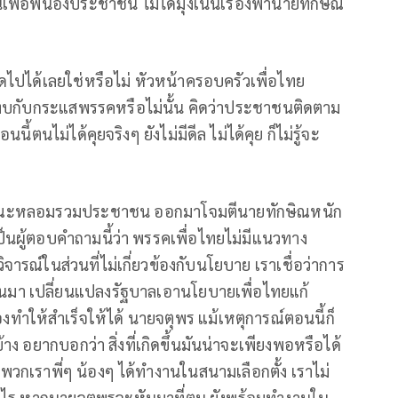
นเพื่อพี่น้องประชาชน ไม่ได้มุ่งเน้นเรื่องพานายทักษิณ
ดไปได้เลยใช่หรือไม่ หัวหน้าครอบครัวเพื่อไทย
ะทบกับกระแสพรรคหรือไม่นั้น คิดว่าประชาชนติดตาม
ตนไม่ได้คุยจริงๆ ยังไม่มีดีล ไม่ได้คุย ก็ไม่รู้จะ
นำคณะหลอมรวมประชาชน ออกมาโจมตีนายทักษิณหนัก
นผู้ตอบคำถามนี้ว่า พรรคเพื่อไทยไม่มีแนวทาง
จารณ์ในส่วนที่ไม่เกี่ยวข้องกับนโยบาย เราเชื่อว่าการ
นมา เปลี่ยนแปลงรัฐบาลเอานโยบายเพื่อไทยแก้
งทำให้สำเร็จให้ได้ นายจตุพร แม้เหตุการณ์ตอนนี้ก็
้บ้าง อยากบอกว่า สิ่งที่เกิดขึ้นมันน่าจะเพียงพอหรือได้
้พวกเราพี่ๆ น้องๆ ได้ทำงานในสนามเลือกตั้ง เราไม่
นไร หากนายจตุพรจะหันมาที่ตน ยังพร้อมทำงานใน