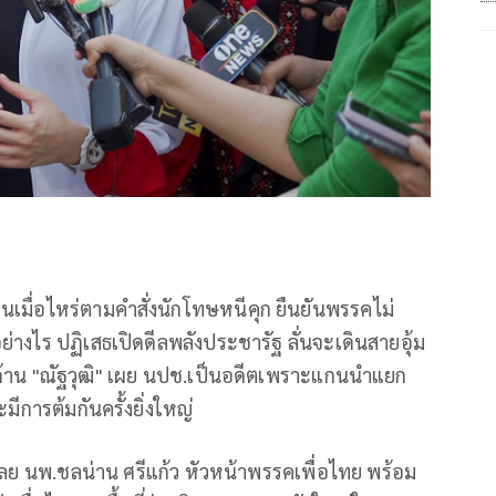
้านเมื่อไหร่ตามคำสั่งนักโทษหนีคุก ยืนยันพรรคไม่
่อย่างไร ปฏิเสธเปิดดีลพลังประชารัฐ ลั่นจะเดินสายอุ้ม
 ด้าน "ณัฐวุฒิ" เผย นปช.เป็นอดีตเพราะแกนนำแยก
มีการต้มกันครั้งยิ่งใหญ่
เลย นพ.ชลน่าน ศรีแก้ว หัวหน้าพรรคเพื่อไทย พร้อม