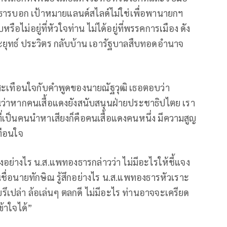
งธารบอก เป้าหมายแลนด์สไลด์ไม่ใช่เพื่อพานายกฯ
อไม่อยู่ที่หัวใจท่าน ไม่ได้อยู่ที่พรรคการเมือง ดัง
ะยุทธ์ ประวิตร กลับบ้าน เอารัฐบาลสืบทอดอำนาจ
อนสะเทือนใจกับคำพูดของนายณัฐวุฒิ เธอตอบว่า
นว่าหากคนเสื้อแดงยังสนับสนุนฝ่ายประชาธิปไตย เรา
ี่เป็นคนนำหาเสียงก็คือคนเสื้อแดงคนหนึ่ง มีความสูญ
เทือนใจ
จงอย่างไร น.ส.แพทองธารกล่าวว่า ไม่มีอะไรให้ชี้แจง
นชื่อนายทักษิณ รู้สึกอย่างไร น.ส.แพทองธารหัวเราะ
ึเปล่า ล้อเล่นๆ ตลกดี ไม่มีอะไร ท่านอาจจะเครียด
ข้าใจได้”