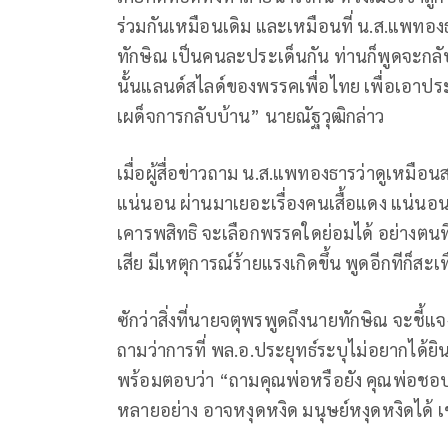
ร่วมกันเหมือนเดิม และเหมือนที่ น.ส.แพทอ
ทักษิณ เป็นคนละประเด็นกัน ท่านก็พูดจะกลับหรื
นั้นแลนด์สไลด์ของพรรคเพื่อไทย เพื่อเอาปร
เผด็จการกลับบ้าน” นายณัฐวุฒิกล่าว
เมื่อผู้สื่อข่าวถาม น.ส.แพทองธารว่าดูเหมื
แน่นอน ผ่านมาเยอะเรื่องคนเสื้อแดง แน่นอ
เคารพสิทธิ จะเลือกพรรคใดย่อมได้ อย่างตนท
เสีย มีเหตุการณ์ร้ายแรงเกิดขึ้น พูดอีกทีก็สะ
ซักว่าสิ่งที่นายจตุพรพูดถึงนายทักษิณ จะชี้แ
ถามว่าการที่ พล.อ.ประยุทธ์ระบุไม่อยากได้ยิ
พร้อมตอบว่า “ถามคุณพ่อหรือยัง คุณพ่อชอบร
หลายอย่าง อาจหงุดหงิด มนุษย์หงุดหงิดได้ เ