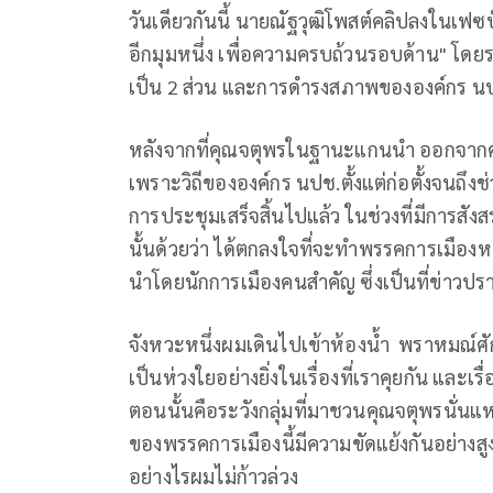
วันเดียวกันนี้ นายณัฐวุฒิโพสต์คลิปลงในเฟซบ
อีกมุมหนึ่ง เพื่อความครบถ้วนรอบด้าน" โดย
เป็น 2 ส่วน และการดำรงสภาพขององค์กร นปช.ไม
หลังจากที่คุณจตุพรในฐานะแกนนำ ออกจากค
เพราะวิถีขององค์กร นปช.ตั้งแต่ก่อตั้งจนถึง
การประชุมเสร็จสิ้นไปแล้ว ในช่วงที่มีการสังสร
นั้นด้วยว่า ได้ตกลงใจที่จะทำพรรคการเมืองหนึ
นำโดยนักการเมืองคนสำคัญ ซึ่งเป็นที่ข่าวปร
จังหวะหนึ่งผมเดินไปเข้าห้องน้ำ พราหมณ์ศ
เป็นห่วงใยอย่างยิ่งในเรื่องที่เราคุยกัน และเ
ตอนนั้นคือระวังกลุ่มที่มาชวนคุณจตุพรนั่
ของพรรคการเมืองนี้มีความขัดแย้งกันอย่างสูง ต
อย่างไรผมไม่ก้าวล่วง