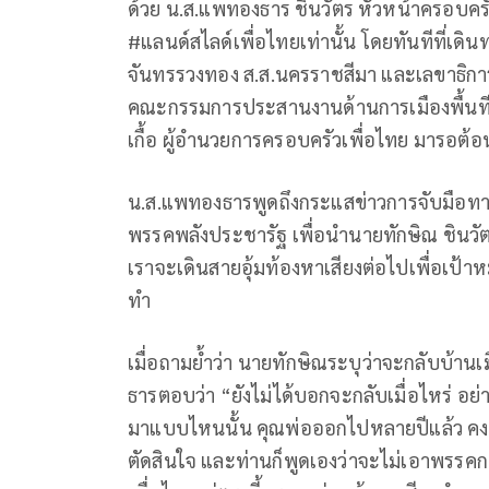
ด้วย น.ส.แพทองธาร ชินวัตร หัวหน้าครอบครั
#แลนด์สไลด์เพื่อไทยเท่านั้น โดยทันทีที่เด
จันทรรวงทอง ส.ส.นครราชสีมา และเลขาธิกา
คณะกรรมการประสานงานด้านการเมืองพื้นที
เกื้อ ผู้อำนวยการครอบครัวเพื่อไทย มารอต้อ
น.ส.แพทองธารพูดถึงกระแสข่าวการจับมือทาง
พรรคพลังประชารัฐ เพื่อนำนายทักษิณ ชินวัตร
เราจะเดินสายอุ้มท้องหาเสียงต่อไปเพื่อเป้าห
ทำ
เมื่อถามย้ำว่า นายทักษิณระบุว่าจะกลับบ้า
ธารตอบว่า “ยังไม่ได้บอกจะกลับเมื่อไหร่ อย่
มาแบบไหนนั้น คุณพ่อออกไปหลายปีแล้ว คงมีวิ
ตัดสินใจ และท่านก็พูดเองว่าจะไม่เอาพรรคการเ