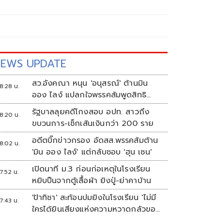
EWS UPDATE
สว.อังคณา หนุน 'อนุสรณ์' ต้านมิน
8:28 น.
ออง ไลง์ แปลกใจพรรคส้มพูดสิทธิ
มนุษยชนแต่กลับเงียบ
รัฐบาลลุยคดีโกงสอบ อปท. สาวถึง
8:20 น.
ขบวนการ-เช็กเส้นเงินกว่า 200 ราย
อดีตบิ๊กข่าวกรอง อัดสส.พรรคส้มต้าน
8:02 น.
'มิน ออง ไลง์' แต่กลับชอบ 'ฮุน เซน'
เปิดนาที ม.3 ก่อนก่อเหตุในโรงเรียน
7:52 น.
หยิบปืนจากตู้เสื้อผ้า ยิงปู่-ย่าคาบ้าน
'ป้าทิชา' สะท้อนปมยิงในโรงเรียน 'ไม่มี
7:43 น.
ใครได้ยินเสียงแห่งความหวาดกลัวของ