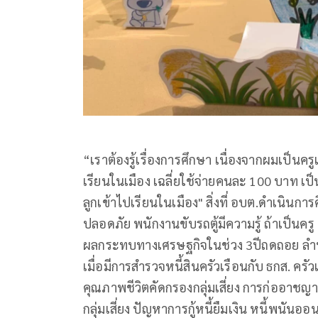
“เราต้องรู้เรื่องการศึกษา เนื่องจากผมเป็นคร
เรียนในเมือง เฉลี่ยใช้จ่ายคนละ 100 บาท 
ลูกเข้าไปเรียนในเมือง" สิ่งที่ อบต.ดำเนินการ
ปลอดภัย พนักงานขับรถตู้มีความรู้ ถ้าเป็น
ผลกระทบทางเศรษฐกิจในช่วง 3ปีถดถอย ลำพู
เมื่อมีการสำรวจหนี้สินครัวเรือนกับ ธกส. ค
คุณภาพชีวิตคัดกรองกลุ่มเสี่ยง การก่ออาชญา
กลุ่มเสี่ยง ปัญหาการกู้หนี้ยืมเงิน หนี้พนัน