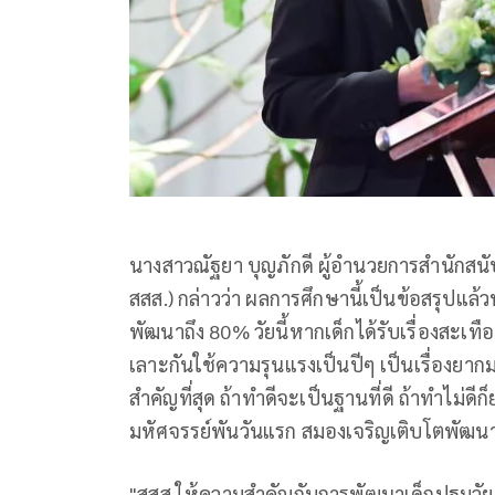
นางสาวณัฐยา บุญภักดี ผู้อำนวยการสำนักสน
สสส.) กล่าวว่า ผลการศึกษานี้เป็นข้อสรุปแล้
พัฒนาถึง 80% วัยนี้หากเด็กได้รับเรื่องสะเ
เลาะกันใช้ความรุนแรงเป็นปีๆ เป็นเรื่องยากมา
สำคัญที่สุด ถ้าทำดีจะเป็นฐานที่ดี ถ้าทำไม่ดีก
มหัศจรรย์พันวันแรก สมองเจริญเติบโตพัฒนาม
"สสส.ให้ความสำคัญกับการพัฒนาเด็กปฐมวัย ข