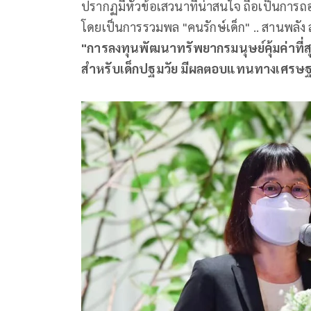
ปรากฏมีหัวข้อเสวนาที่น่าสนใจ ถือเป็นการ
โดยเป็นการรวมพล "คนรักษ์เด็ก" .. สานพลัง 
"การลงทุนพัฒนาทรัพยากรมนุษย์คุ้มค่าที่ส
สำหรับเด็กปฐมวัย มีผลตอบแทนทางเศรษฐก