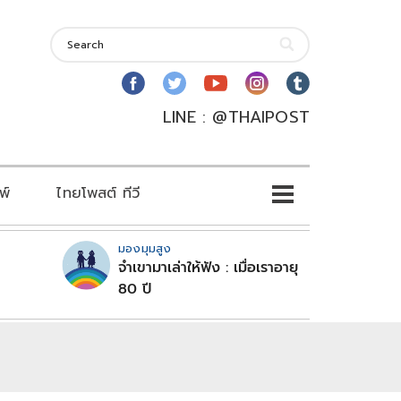
LINE : @THAIPOST
พ์
ไทยโพสต์ ทีวี
มองมุมสูง
จำเขามาเล่าให้ฟัง : เมื่อเราอายุ
80 ปี