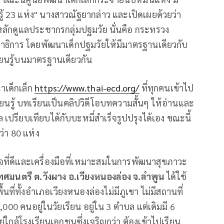
ู้ 23 แห่ง" นางสาวณัฐยากล่าว และเปิดเผยด้วยว่า
กดูแลประชากรกลุ่มปฐมวัย นั่นคือ กระทรวง
าธิการ โดยพัฒนาเด็กปฐมวัยให้มีมาตรฐานเดียวกับ
รียนรู้บนมาตรฐานเดียวกัน
เด็กเล็ก
https://www.thai-ecd.org/
ที่ทุกคนเข้าไป
เรียนรู้ บทเรียนเป็นคลิปวิดีโอบทความสั้นๆ ให้อ่านและ
รียบเทียบได้กับบะหมี่สำเร็จรูปปรุงได้เอง ขณะนี้
ว่า 80 แห่ง
เร็จที่ดีและเครื่องมือที่เหมาะสมในการพัฒนาสุขภาวะ
เทศมนตรี ต
.วังผาง อ.เวียงหนองล่อง จ.ลำพูน
ได้ใช้
นที่ทั้งอำเภอเวียงหนองล่องไม่มีภูเขา ไม่มีสถานที่
 3,000 คนอยู่ในวัยเรียน อยู่ใน 3 ตำบล แต่เดิมมี 6
ยู่ใกล้โรงเรียนเอกชนซึ่งเจริญกว่า ต้องเข้าไปเรียน