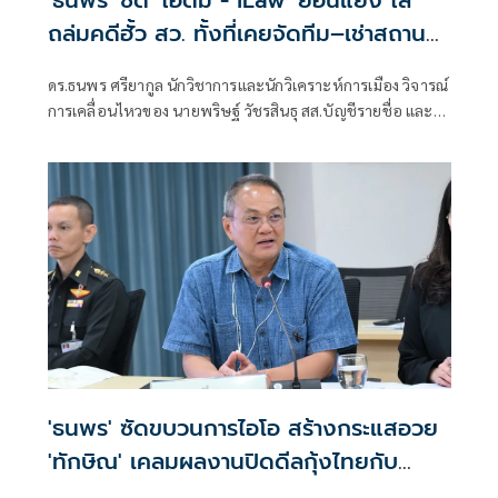
ถล่มคดีฮั้ว สว. ทั้งที่เคยจัดทีม–เช่าสถานที่
รวมผู้สมัคร
ดร.ธนพร ศรียากูล นักวิชาการและนักวิเคราะห์การเมือง วิจารณ์
การเคลื่อนไหวของ นายพริษฐ์ วัชรสินธุ สส.บัญชีรายชื่อ และ
รองหัวหน้าพรรคประชาชน
'ธนพร' ซัดขบวนการไอโอ สร้างกระแสอวย
'ทักษิณ' เคลมผลงานปิดดีลกุ้งไทยกับ
มาเลเซีย