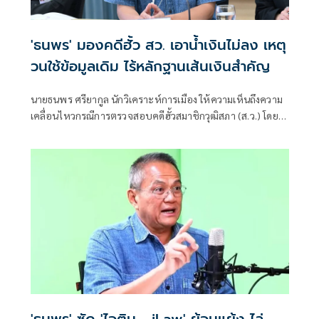
'ธนพร' มองคดีฮั้ว สว. เอาน้ำเงินไม่ลง เหตุ
วนใช้ข้อมูลเดิม ไร้หลักฐานเส้นเงินสำคัญ
นายธนพร ศรียากูล นักวิเคราะห์การเมือง ให้ความเห็นถึงความ
เคลื่อนไหวกรณีการตรวจสอบคดีฮั้วสมาชิกวุฒิสภา (ส.ว.) โดย
ระบุว่า ประเด็นดังกล่าวยังคงอาศัยข้อมูลชุดเดิมที่ถูกหยิบยกขึ้น
มาอย่างต่อเนื่อง และไม่น่าจะทำให้ผลของคดีเปลี่ยนแปลงไป
จากเดิม นายธนพรกล่าวว่า ในช่วงที่ พ.ต.อ.ทวี สอดส่อง ดำรง
ตำแหน่งรัฐมนตรีว่าการกระทรวงยุติธรรม และกำกับดูแลกรม
สอบสวนคดีพิเศษ (DSI) และ นายภูมิธรรม เวชชยชัย
'ธนพร' ซัด 'ไอติม - iLaw' ย้อนแย้ง ไล่