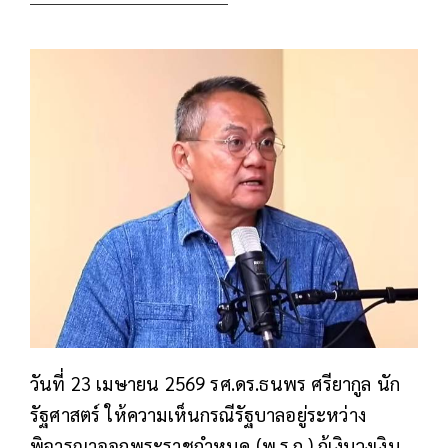
วันที่ 23 เมษายน 2569 รศ.ดร.ธนพร ศรียากูล นัก
รัฐศาสตร์ ให้ความเห็นกรณีรัฐบาลอยู่ระหว่าง
พิจารณาออกพระราชกำหนด (พ.ร.ก.) กู้เงินวงเงิน