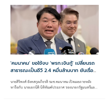
กล่าวถึงการพิจารณาในกมธ. วันนี้ ว่า มีการพิจารณาในส่วนงบ
ประมาณกลาง
'คมนาคม' ขอใช้งบ 'พรก.เงินกู้' เปลี่ยนรถ
สาธารณะเป็นอีวี 2.4 หมื่นล้านบาท ยันเรื่อง
เร่งด่วนแก้วิกฤตน้ำมัน
นายสิริพงศ์ อังคสกุลเกียรติ รมช.คมนาคม เปิดเผยภายหลัง
หารือกับ นายเอกนิติ นิติทัณฑ์ประภาศ รองนายกรัฐมนตรีและ
รัฐมนตรีว่าการกระทรวงการคลัง เพื่อเสนอของบประมาณจาก
พรก.เงินกู้วงเงิน 4 แสนล้านบาท