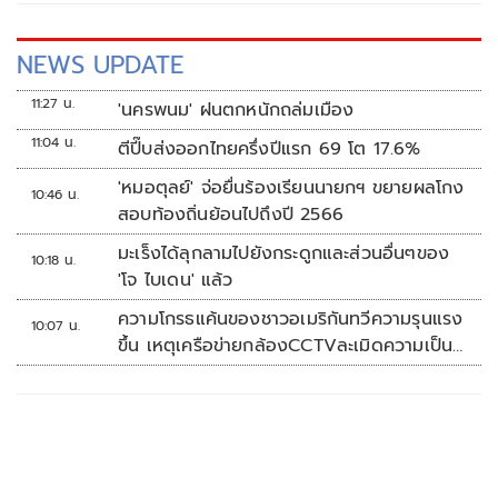
NEWS UPDATE
11:27 น.
'นครพนม' ฝนตกหนักถล่มเมือง
11:04 น.
ตีปี๊บส่งออกไทยครึ่งปีแรก 69 โต 17.6%
'หมอตุลย์' จ่อยื่นร้องเรียนนายกฯ ขยายผลโกง
10:46 น.
สอบท้องถิ่นย้อนไปถึงปี 2566
มะเร็งได้ลุกลามไปยังกระดูกและส่วนอื่นๆของ
10:18 น.
'โจ ไบเดน' แล้ว
ความโกรธแค้นของชาวอเมริกันทวีความรุนแรง
10:07 น.
ขึ้น เหตุเครือข่ายกล้องCCTVละเมิดความเป็น
ส่วนตัว