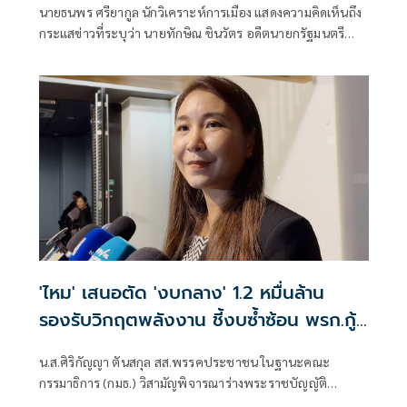
นายธนพร ศรียากูล นักวิเคราะห์การเมือง แสดงความคิดเห็นถึง
กระแสข่าวที่ระบุว่า นายทักษิณ ชินวัตร อดีตนายกรัฐมนตรี
เป็นผู้มีบทบาทสำคัญในการแก้ไขปัญหาการส่งออกกุ้งไทยไป
ยังประเทศมาเลเซีย โดยระบุว่า ข่าวดังกล่าวเป็นเพียงการสร้าง
กระแสจากผู้สนับสนุนทางการเมืองเท่านั้น
'ไหม' เสนอตัด 'งบกลาง' 1.2 หมื่นล้าน
รองรับวิกฤตพลังงาน ชี้งบซ้ำซ้อน พรก.กู้
เงิน
น.ส.ศิริกัญญา ตันสกุล สส.พรรคประชาชน ในฐานะคณะ
กรรมาธิการ (กมธ.) วิสามัญพิจารณาร่างพระราชบัญญัติ
(พ.ร.บ.) งบประมาณรายจ่ายประจำปีงบประมาณ พ.ศ. 2570