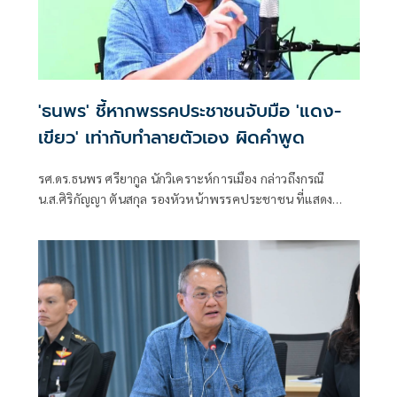
'ธนพร' ชี้หากพรรคประชาชนจับมือ 'แดง-
เขียว' เท่ากับทำลายตัวเอง ผิดคำพูด
รศ.ดร.ธนพร ศรียากูล นักวิเคราะห์การเมือง กล่าวถึงกรณี
น.ส.ศิริกัญญา ตันสกุล รองหัวหน้าพรรคประชาชน ที่แสดง
ความเห็นว่าหากเกิดการจัดตั้งรัฐบาลระหว่างพรรคเพื่อไทยกับ
พรรคภูมิใจไทย ก็จำเป็นต้องพูดคุยกับพรรคประชาชนด้วยว่า