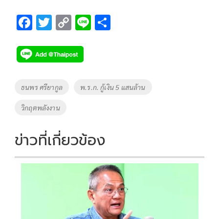
F
T
C
Li
S
ac
wi
o
n
h
e
tt
p
e
ar
b
er
y
e
o
Li
Tags
ธนพร ศรียากูล
พ.ร.ก. กู้เงิน 5 แสนล้าน
o
n
วิกฤตพลังงาน
k
k
ข่าวที่เกี่ยวข้อง