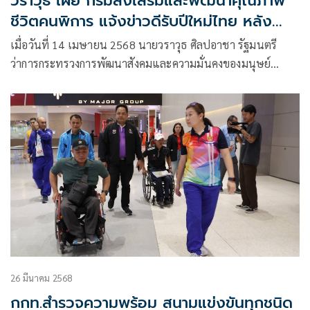
วราวุธ เผย กรมส่งเสริมและพัฒนาคุณภาพ
ชีวิตคนพิการ แจ้งข่าวดีรับปีใหม่ไทย หลัง
ราชกิจจานุเบกษา ประกาศ ปรับเพิ่มค่า
เมื่อวันที่ 14 เมษายน 2568 นายวราวุธ ศิลปอาชา รัฐมนตรี
ตอบแทน ให้ผู้ช่วยคนพิการ แนะ อบรม
ว่าการกระทรวงการพัฒนาสังคมและความมั่นคงของมนุษย์
หลักสูตรพื้นฐาน
(รมว.พม.) กล่าวว่า ได้รับรายงานจาก นายโชคชัย วิเชียรชัยยะ
อธิบดีกรมส่งเสริมและพัฒนาคุณภาพชีวิตคนพิการ
26 มีนาคม 2568
กกท.สำรวจความพร้อม สนามแข่งขันทุกชนิด