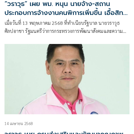
“วราวุธ” เผย พม. หนุน นายจ้าง-สถาน
ประกอบการจ้างงานคนพิการเพิ่มขึ้น เอื้อสิทธิ
ประโยชน์ลดหย่อนภาษี 2-3 เท่า
เมื่อวันที่ 13 พฤษภาคม 2568 ที่ทำเนียบรัฐบาล นายวราวุธ
ศิลปอาชา รัฐมนตรีว่าการกระทรวงการพัฒนาสังคมและความ
มั่นคงของมนุษย์ (รมว.พม.) เปิดเผยว่า กระทรวง พม. โดยกรมส่ง
เสริมและพัฒนาคุณภาพชีวิตคนพิการ (พก.) ได้ผลักดันการมีงาน
ทำของคนพิการ
14 เมษายน 2568