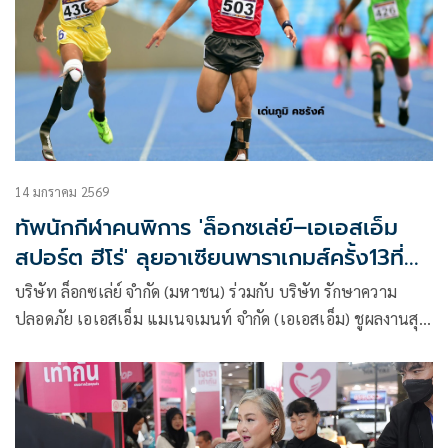
14 มกราคม 2569
ทัพนักกีฬาคนพิการ 'ล็อกซเล่ย์–เอเอสเอ็ม
สปอร์ต ฮีโร่' ลุยอาเซียนพาราเกมส์ครั้ง13ที่
โคราช
บริษัท ล็อกซเล่ย์ จำกัด (มหาชน) ร่วมกับ บริษัท รักษาความ
ปลอดภัย เอเอสเอ็ม แมเนจเมนท์ จำกัด (เอเอสเอ็ม) ชูผลงานสุด
ภาคภูมิใจ นักกีฬาคนพิการทีมชาติไทยภายใต้สังกัด “ล็อกซเล่ย์ –
เอเอสเอ็ม สปอร์ต ฮีโร่” กว่า 20 คน เข้าร่วมแข่งขัน 8 ชนิดกีฬา
ในศึกมหกรรมกีฬาอาเซียนพาราเกมส์ ครั้งที่ 13 ซึ่งประเทศไทย
ได้รับเกียรติเป็นเจ้าภาพ ระหว่างวันที่ 20–26 มกราคม 2569 ณ