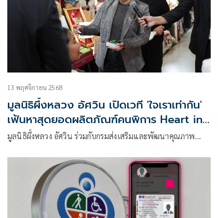
จังหวัดนครราชสีมา พร้อมเชิญชวนแฟนกีฬาชาวไทยร่วมส่งแรง
ใจเชียร์นักกีฬาพาราไทยสู้ศึกระดับภูมิภาค
13 พฤศจิกายน 2568
มูลนิธิผึ้งหลวง อัศวิน เปิดเวที 'ใจเราเท่ากัน'
เฟ้นหาสุดยอดผลิตภัณฑ์คนพิการ Heart in
Hand ระดับภูมิภาค
มูลนิธิผึ้งหลวง อัศวิน ร่วมกับกรมส่งเสริมและพัฒนาคุณภาพ…