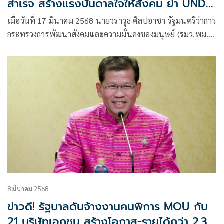
สำเร็จ สร้างแรงบันดาลใจให้สังคม ย้ำ UNDP
นำโมเดล พม. พัฒนาคนพิการ ศึกษา-ขยาย
เมื่อวันที่ 17 มีนาคม 2568 นายวราวุธ ศิลปอาชา รัฐมนตรีว่าการ
ต่อประเทศอื่นๆ
กระทรวงการพัฒนาสังคมและความมั่นคงของมนุษย์ (รมว.พม.)
เป็นประธานเปิดงาน “เชิดชูเกียรติผู้นำคนพิการที่สร้างแรง
บันดาลใจ TOP 10”
8 มีนาคม 2568
ข่าวดี! รัฐบาลดันจ้างงานคนพิการ MOU กับ
21 บริษัทเอกชน สร้างโอกาส-รายได้กว่า 2.3