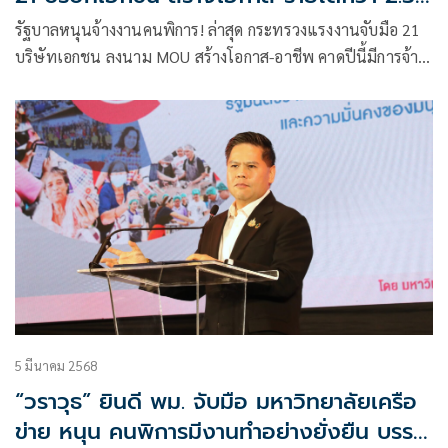
พันล้าน
รัฐบาลหนุนจ้างงานคนพิการ! ล่าสุด กระทรวงแรงงานจับมือ 21
บริษัทเอกชน ลงนาม MOU สร้างโอกาส-อาชีพ คาดปีนี้มีการจ้าง
งานกว่า 2,700 คน สร้างรายได้รวมกว่า 2.3 พันล้านบาท
5 มีนาคม 2568
“วราวุธ” ยินดี พม. จับมือ มหาวิทยาลัยเครือ
ข่าย หนุน คนพิการมีงานทำอย่างยั่งยืน บรรลุ