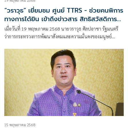
19 พฤษภาคม 2568
“วราวุธ” เยี่ยมชม ศูนย์ TTRS - ช่วยคนพิการ
ทางการได้ยิน เข้าถึงข่าวสาร สิทธิสวัสดิการ
สังคมของรัฐ
เมื่อวันที่ 19 พฤษภาคม 2568 นายวราวุธ ศิลปอาชา รัฐมนตรี
ว่าการกระทรวงการพัฒนาสังคมและความมั่นคงของมนุษย์
(รมว.พม.) ไปยังมูลนิธิสากลเพื่อคนพิการ เขตบางกอกน้อย
กรุงเทพฯ
15 พฤษภาคม 2568