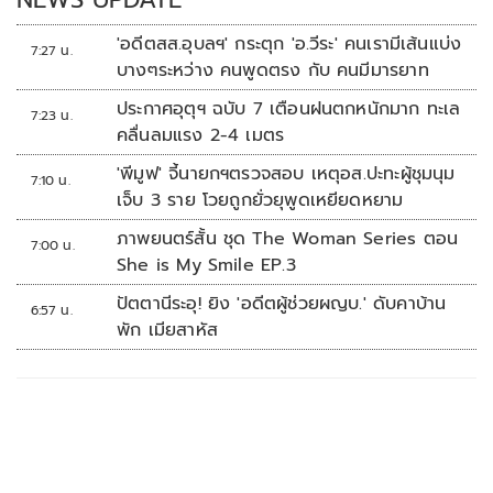
'อดีตสส.อุบลฯ' กระตุก 'อ.วีระ' คนเรามีเส้นแบ่ง
7:27 น.
บางๆระหว่าง คนพูดตรง กับ คนมีมารยาท
ประกาศอุตุฯ ฉบับ 7 เตือนฝนตกหนักมาก ทะเล
7:23 น.
คลื่นลมแรง 2-4 เมตร
'พีมูฟ' จี้นายกฯตรวจสอบ เหตุอส.ปะทะผู้ชุมนุม
7:10 น.
เจ็บ 3 ราย โวยถูกยั่วยุพูดเหยียดหยาม
ภาพยนตร์สั้น ชุด The Woman Series ตอน
7:00 น.
She is My Smile EP.3
ปัตตานีระอุ! ยิง 'อดีตผู้ช่วยผญบ.' ดับคาบ้าน
6:57 น.
พัก เมียสาหัส