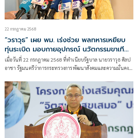
22 กรกฎาคม 2568
“วราวุธ” เผย พม. เร่งช่วย พลทหารเหยียบ
ทุ่นระเบิด มอบกายอุปกรณ์ นวัตกรรมขาเทียม
ไดนามิก พร้อมดูแลสิทธิสวัสดิการครอบครัว
เมื่อวันที่ 22 กรกฎาคม 2568 ที่ทำเนียบรัฐบาล นายวราวุธ ศิลป
อาชา รัฐมนตรีว่าการกระทรวงการพัฒนาสังคมและความมั่นคง
ของมนุษย์ (รมว พม.) เปิดเผยถึงการช่วยเหลือพลทหารที่ได้รับ
บาดเจ็บจากเหตุเหยียบทุ่นระเบิดพื้นที่ชายแดนไทย-กัมพูชา
บริเวณช่องบก อ.น้ำยืน จ.อุบลราชธานี ว่า กระทรวงการพัฒนา
สังคมและความมั่นคงของมนุษย์ โดยตน พร้อมด้วยนาย
โชคชัย วิเชียรชัยยะ อธิบดีกรมส่งเสริมและพัฒนาคุณภาพชีวิต
คนพิการ (อธิบดี พก.)