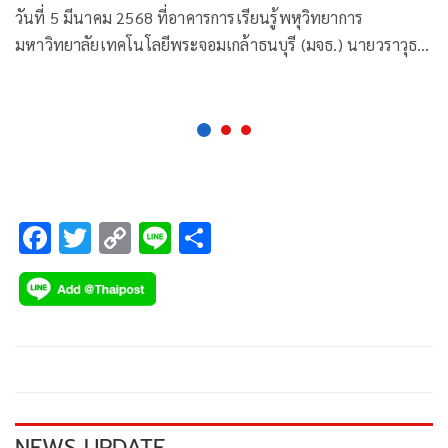
เป้าหมาย
วันที่ 5 มีนาคม 2568 ที่อาคารการเรียนรู้พหุวิทยาการ
มหาวิทยาลัยเทคโนโลยีพระจอมเกล้าธนบุรี (มจธ.) นายวราวุธ
ศิลปอาชา รัฐมนตรีว่าการกระทรวงการพัฒนาสังคมและความ
มั่นคงของมนุษย์ (รมว.พม.)
F
T
C
Li
S
ac
wi
o
n
h
e
tt
p
e
ar
b
er
y
e
o
Li
o
n
k
k
NEWS UPDATE