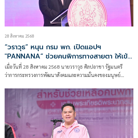
28 สิงหาคม 2568
“วราวุธ” หนุน กรม พก. เปิดแอปฯ
"PANNANA” ช่วยคนพิการทางสายตา ให้เข้า
โรงหนัง ดูได้แบบไร้อุปสรรค
เมื่อวันที่ 28 สิงหาคม 2568 นายวราวุธ ศิลปอาชา รัฐมนตรี
ว่าการกระทรวงการพัฒนาสังคมและความมั่นคงของมนุษย์
(รมว.พม.) เป็นประธานงานแถลงข่าวเปิด “โครงการส่งเสริมคน
พิการทางการเห็นชมภาพยนตร์ผ่านแอปพลิเคชันพรรณนา
(PANNANA)” โดยมี นายธเนศพล ธนบุณยวัฒน์ ผู้ช่วยรัฐมนตรี
ประจำกระทรวงการพัฒนาสังคมและความมั่นคงของมนุษย์ นาย
โชคชัย