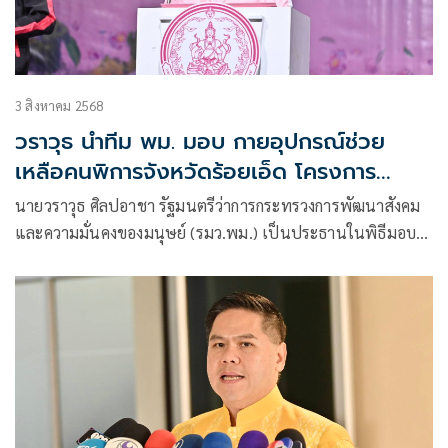
3 สิงหาคม 2568
วราวุธ นำทีม พม. มอบ กายอุปกรณ์ช่วย
เหลือคนพิการจังหวัดร้อยเอ็ด โครงการ
เฉลิมพระเกียรติพระบาทสมเด็จพระเจ้าอยู่หัว
นายวราวุธ ศิลปอาชา รัฐมนตรีว่าการกระทรวงการพัฒนาสังคม
และความมั่นคงของมนุษย์ (รมว.พม.) เป็นประธานในพิธีมอบ
กายอุปกรณ์สำหรับช่วยเหลือคนพิการจังหวัดร้อยเอ็ด
เฉลิมพระเกียรติพระบาทสมเด็จพระเจ้าอยู่หัว เนื่องในโอกาส
พระราชพิธีมหามงคลเฉลิมพระชนมพรรษา 6 รอบ 28
กรกฎาคม 2567