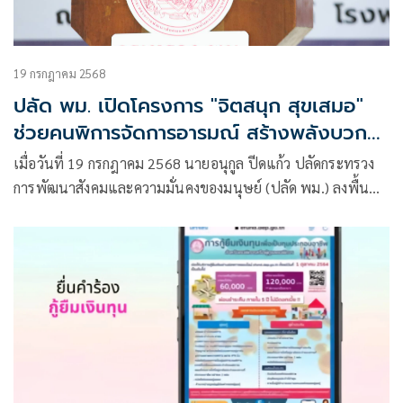
19 กรกฎาคม 2568
ปลัด พม. เปิดโครงการ "จิตสนุก สุขเสมอ"
ช่วยคนพิการจัดการอารมณ์ สร้างพลังบวก
ลดภาวะเครียด-ซึมเศร้า
เมื่อวันที่ 19 กรกฎาคม 2568 นายอนุกูล ปีดแก้ว ปลัดกระทรวง
การพัฒนาสังคมและความมั่นคงของมนุษย์ (ปลัด พม.) ลงพื้นที่
จังหวัดลำปาง ณ โรงพยาบาลห้างฉัตร เพื่อเป็นประธานเปิด
โครงการส่งเสริมคุณภาพชีวิตคนพิการ “จิตสนุก สุขเสมอ”
ประจำปี 2568 ของชมรมคนพิการตำบลห้างฉัตร ได้รับการ
สนับสนุนงบประมาณจากกรมส่งเสริมและพัฒนาคุณภาพชีวิตคน
พิการ (พก.)