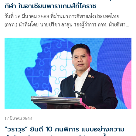
กีฬา ในอาเซียนพาราเกมส์ที่โคราช
วันที่ 26 มีนาคม 2568 ที่ผ่านมา การกีฬาแห่งประเทศไทย
(กกท.) นำทีมโดย นายปรีชา ลาลุน รองผู้ว่าการ กกท. ฝ่ายกีฬา
เป็นเลิศและวิทยาศาสตร์การกีฬาพร้อมด้วย พลตรี โอสถ ภาวิไล
ประธานสหพันธ์กีฬาคนพิการแห่งอาเซียน (เอพีเอสเอฟ),
พ.อ.หญิง ดร.วันดี โตสุวรรณ เลขาธิการสหพันธ์กีฬาคนพิการ
แห่งอาเซียน, คณะกรรมการจัดการแข่งขันกีฬาแห่งประเทศไทย
(THASOC), ผู้แทนจากการกีฬาแห่งประเทศไทย, ผู้แทนสมาคม
กีฬาคนพิการแห่งประเทศไทย
17 มีนาคม 2568
“วราวุธ” ยินดี 10 คนพิการ แบบอย่างความ