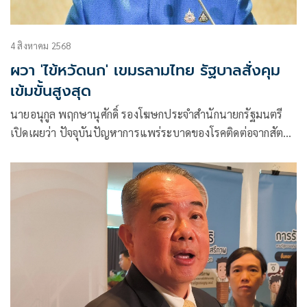
4 สิงหาคม 2568
ผวา 'ไข้หวัดนก' เขมรลามไทย รัฐบาลสั่งคุม
เข้มขั้นสูงสุด
นายอนุกูล พฤกษานุศักดิ์ รองโฆษกประจำสำนักนายกรัฐมนตรี
เปิดเผยว่า ปัจจุบันปัญหาการแพร่ระบาดของโรคติดต่อจากสัตว์สู่
คน ถือเป็นปัญหาสำคัญอย่างยิ่งที่ได้สร้างผลกระทบต่อความเป็น
อยู่ของมนุษย์ทั้งในด้านสุขภาพ