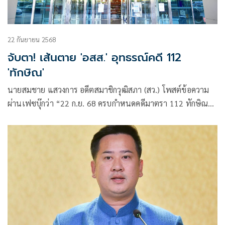
22 กันยายน 2568
จับตา! เส้นตาย 'อสส.' อุทธรณ์คดี 112
'ทักษิณ'
นายสมชาย แสวงการ อดีตสมาชิกวุฒิสภา (สว.) โพสต์ข้อความ
ผ่านเฟซบุ๊กว่า “22 ก.ย. 68 ครบกำหนดคดีมาตรา 112 ทักษิณ
พูดสื่อเกาหลีใต้