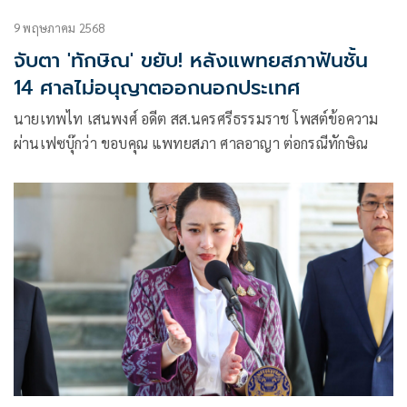
9 พฤษภาคม 2568
จับตา 'ทักษิณ' ขยับ! หลังแพทยสภาฟันชั้น
14 ศาลไม่อนุญาตออกนอกประเทศ
นายเทพไท เสนพงศ์ อดีต สส.นครศรีธรรมราช โพสต์ข้อความ
ผ่านเฟซบุ๊กว่า ขอบคุณ แพทยสภา ศาลอาญา ต่อกรณีทักษิณ