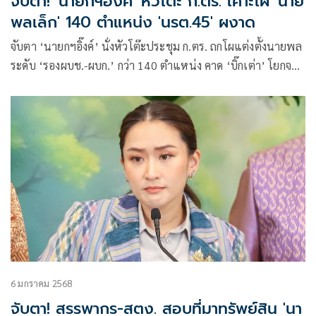
จับตา! 'นายกฯอิ๊งค์' หัวโต๊ะ ก.ตร. เคาะโผ 'นาย
พลเล็ก' 140 ตำแหน่ง 'นรต.45' ผงาด
จับตา ‘นายกฯอิ๊งค์’ นั่งหัวโต๊ะประชุม ก.ตร. ถกโผแต่งตั้งนายพล
ระดับ ‘รองผบช.-ผบก.’ กว่า 140 ตำแหน่ง คาด ‘บิ๊กเต่า’ โยกจาก
บช.ก. นั่งรองผบช.น. ‘นรต.45’ ผงาดผู้การกองปราบ มือขวา
ผบช.ไซเบอร์ ขึ้น ผบก.สอท.4
6 มกราคม 2568
จับตา! สรรพากร-สตง. สอบที่มาทรัพย์สิน 'นา