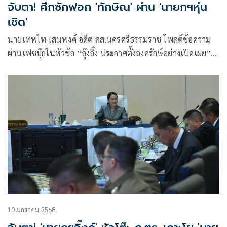
จับตา! ศึกซักฟอก 'ทักษิณ' ผ่าน 'นายกฯหุ่น
เชิด'
นายเทพไท เสนพงศ์ อดีต สส.นครศรีธรรมราช โพสต์ข้อความ
ผ่านเฟซบุ๊กในหัวข้อ “อุ๊งอิ๊ง ประกาศตั้งองครักษ์อย่างเปิดเผย”
โดยระบุว่า
10 มกราคม 2568