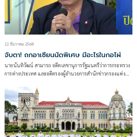
22 ธันวาคม 2568
จับตา! ถกอาเซียนนัดพิเศษ มีอะไรในกอไผ่
นายนันทิวัฒน์ สามารถ อดีตเลขานุการรัฐมนตรีว่าการกระทรวง
การต่างประเทศ และอดีตรองผู้อำนวยการสำนักข่าวกรองแห่ง
ชาติ โพสต์ข้อความผ่านเฟซบุ๊กในหัวข้อ “มีอะไรในกอไผ่” โดย
ระบุว่า