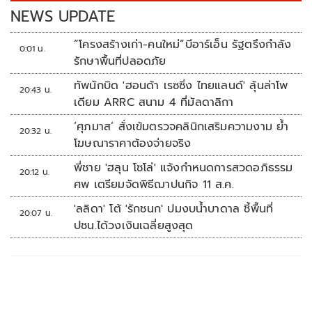
k
k
NEWS UPDATE
“โครงสร้างเก่า-คนใหม่”บีอาร์เอ็น รัฐตรึงกำลัง
0:01 น.
รักษาพื้นที่ปลอดภัย
ทัพนักบิด 'ฮอนด้า เรซซิ่ง ไทยแลนด์' ลุ้นล่าโพ
20:43 น.
เดียม ARRC สนาม 4 ที่มัลดาลิกา
‘ศุภมาส’ สั่งเข้มตรวจคลินิกเสริมความงาม ย้ำ
20:32 น.
โฆษณาราคาต้องจ่ายจริง
พี่ชาย 'ฮลุน โซโล่' แจ้งกำหนดการสวดอภิธรรม
20:12 น.
ศพ เตรียมจัดพิธีฌาปนกิจ 11 ส.ค.
'ลลิดา' โต้ 'รักชนก' ปมงบน้ำบาดาล ชี้พื้นที่
20:07 น.
ปชน.ได้วงเงินเฉลี่ยสูงสุด