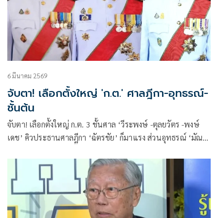
6 มีนาคม 2569
จับตา! เลือกตั้งใหญ่ 'ก.ต.' ศาลฎีกา-อุทธรณ์-
ชั้นต้น
จับตา! เลือกตั้งใหญ่ ก.ต. 3 ชั้นศาล ‘วีระพงษ์ -ตุลยวัตร -พงษ์
เดช’ คิวประธานศาลฎีกา ‘ฉัตรชัย’ ก็มาแรง ส่วนอุทธรณ์ ‘มัณ
ทรี-กีรติ-ณรัช’ มีลุ้น ชั้นต้นขับเคี่ยวหนัก ‘ธิดาพร-สิทธิชัย’ โดด
เด่น