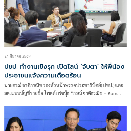
24 มีนาคม 2569
ปชป. ทำงานเชิงรุก เปิดไลน์ ‘จับตา’ ให้พี่น้อง
ประชาชนแจ้งความเดือดร้อน
นายกรณ์ จาติกวณิช รองหัวหน้าพรรคประชาธิปัตย์(ปชป.)และ
สส.แบบบัญชีรายชื่อ โพสต์เฟซบุ๊ก “กรณ์ จาติกวณิช – Korn
Chatikavanij”