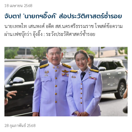
18 เมษายน 2568
จับตา! 'นายกฯอิ๊งค์' ส่อประวัติศาสตร์ซ้ำรอย
นายเทพไท เสนพงศ์ อดีต สส.นครศรีธรรมราช โพสต์ข้อความ
ผ่านเฟซบุ๊กว่า อุ๊งอิ๊ง : ระวังประวัติศาสตร์ซ้ำรอย
28 กุมภาพันธ์ 2568