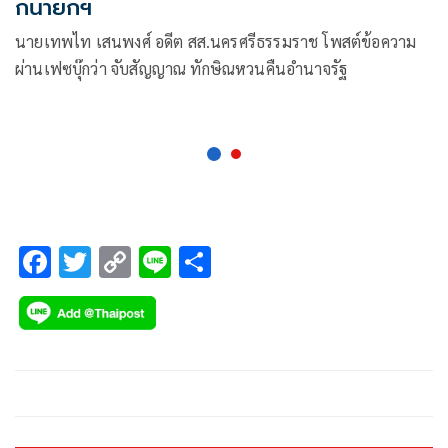
กนายกฯ
นายเทพไท เสนพงศ์ อดีต สส.นครศรีธรรมราช โพสต์ข้อความ
ผ่านเฟซบุ๊กว่า จับสัญญาณ ทักษิณหวนคืนอำนาจรัฐ
F
T
C
Li
S
ac
wi
o
n
h
e
tt
p
e
ar
b
er
y
e
o
Li
o
n