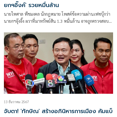
ยกฯอิ๊งค์' รวยหมื่นล้าน
นายไพศาล พืชมงคล นักกฎหมาย โพสต์ข้อความผ่านเฟซบุ๊กว่า
นายกฯอุ๊งอิ๊ง ผวาที่มาทรัพย์สิน 1.3 หมื่นล้าน อาจถูกตรวจสอบ
ที่มาของรายได้ และภาระภาษี 30%
13 ธันวาคม 2567
จับตา! 'ทักษิณ' สร้างอภินิหารการเมือง คัมแบ็