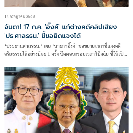
14 กรกฎาคม 2568
จับตา! 17 ก.ค. 'อิ๊งค์' แก้ต่างคดีคลิปเสียง
'ปธ.ศาลรธน.' ชี้ขอยืดแจงได้
‘ประธานศาลรธน.’ เผย ‘นายกฯอิ๊งค์’ ขอขยายเวลาชี้แจงคดี
จริยธรรมได้อย่างน้อย 1 ครั้ง ปัดตอบกรอบเวลาวินิจฉัย ชี้ให้เป็น
ไปตามกระบวนการ