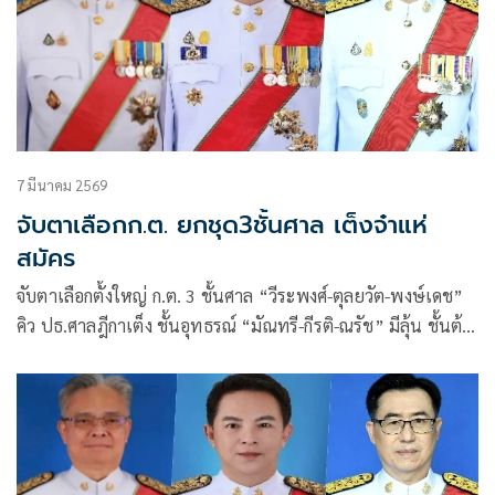
7 มีนาคม 2569
จับตาเลือกก.ต. ยกชุด3ชั้นศาล เต็งจ๋าแห่
สมัคร
จับตาเลือกตั้งใหญ่ ก.ต. 3 ชั้นศาล “วีระพงศ์-ตุลยวัต-พงษ์เดช”
คิว ปธ.ศาลฎีกาเต็ง ชั้นอุทธรณ์ “มัณทรี-กีรติ-ณรัช” มีลุ้น ชั้นต้น
ขับเคี่ยวหนัก “ธิดาพร-สิทธิชัย” โดดเด่น