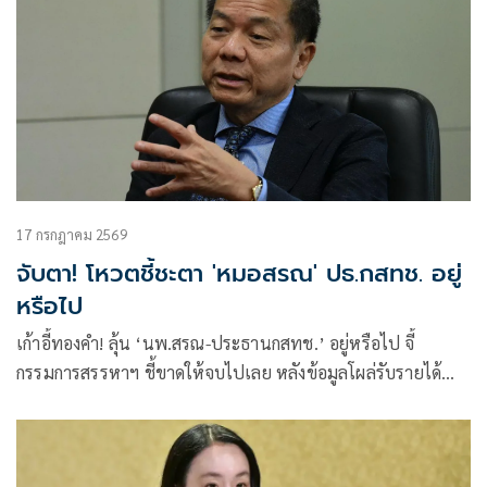
17 กรกฎาคม 2569
จับตา! โหวตชี้ชะตา 'หมอสรณ' ปธ.กสทช. อยู่
หรือไป
เก้าอี้ทองคำ! ลุ้น ‘นพ.สรณ-ประธานกสทช.’ อยู่หรือไป จี้
กรรมการสรรหาฯ ชี้ขาดให้จบไปเลย หลังข้อมูลโผล่รับรายได้
หลายทาง