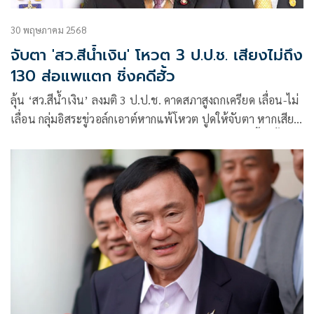
30 พฤษภาคม 2568
จับตา 'สว.สีน้ำเงิน' โหวต 3 ป.ป.ช. เสียงไม่ถึง
130 ส่อแพแตก ชิ่งคดีฮั้ว
ลุ้น ‘สว.สีน้ำเงิน’ ลงมติ 3 ป.ป.ช. คาดสภาสูงถกเครียด เลื่อน-ไม่
เลื่อน กลุ่มอิสระขู่วอล์กเอาต์หากแพ้โหวต ปูดให้จับตา หากเสียง
ไม่ถึง 130 ส่งสัญญาณเริ่มแพแตก-ชิ่งออก หลังโดนไล่บี้คดีฮั้ว