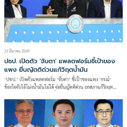
23 มีนาคม 2569
ปชป. เปิดตัว 'จับตา' แพลตฟอร์มชี้เป้าของ
แพง ยื่นญัตติด่วนแก้วิฤตน้ำมัน
‘ปชป.’ เปิดตัวแพลตฟอร์ม ‘จับตา’ ชี้เป้าของแพง ‘กรณ์’
ข้องใจจับไอ้โม่งน้ำมันไม่ได้ จ่อยื่นญัตติด่วน ถกสภาแก้วิกฤต
พลังงาน-สินค้าราคาพุ่งพุธนี้