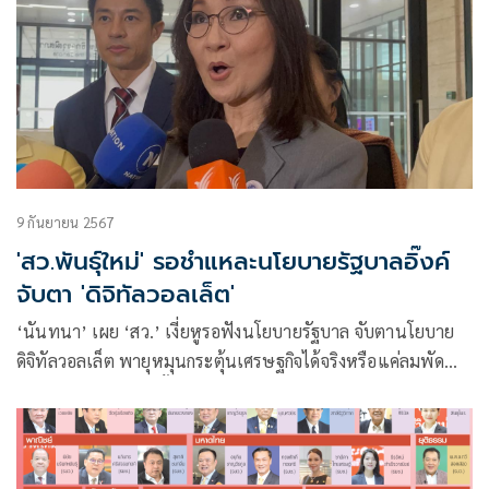
9 กันยายน 2567
'สว.พันธุ์ใหม่' รอชำแหละนโยบายรัฐบาลอิ๊งค์
จับตา 'ดิจิทัลวอลเล็ต'
‘นันทนา’ เผย ‘สว.’ เงี่ยหูรอฟังนโยบายรัฐบาล จับตานโยบาย
ดิจิทัลวอลเล็ต พายุหมุนกระตุ้นเศรษฐกิจได้จริงหรือแค่ลมพัด
แนะวางแผนงบ 69 ตั้งแต่เริ่มใช้งบ 68