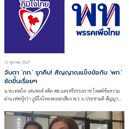
11 ตุลาคม 2567
จับตา 'ภท.' รุกคืบ! สัญญาณแข็งข้อกับ 'พท.'
ชัดขึ้นเรื่อยๆ
นายเทพไท เสนพงศ์ อดีต สส.นครศรีธรรมราช โพสต์ข้อความ
ผ่านเฟซบุ๊กว่า ภูมิใจไทยงดออกเสียง พ.ร.บ.ประชามติ สัญญาณ
การแข็งข้อกับเพื่อไทย