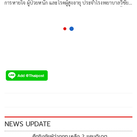
การหายใจ ผู้ป่วยหนัก และโรคผู้สูงอายุ ประจำโรงพยาบาลวิชัย
ยุทธ โพสต์ข้อความผ่านเฟซบุ๊กว่า ประเทศไทยต้องจับตาเชื้อ
ไวรัสโควิดสายพันธุ์
NEWS UPDATE
ศึกชิงชัยผู้ว่ากกท.เหลือ 2 แคนดิเดต