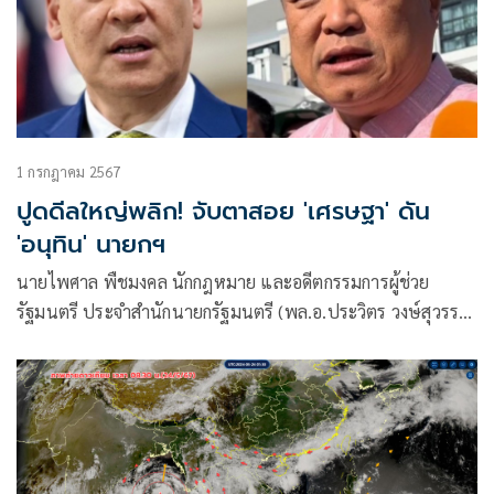
1 กรกฎาคม 2567
ปูดดีลใหญ่พลิก! จับตาสอย 'เศรษฐา' ดัน
'อนุทิน' นายกฯ
นายไพศาล พืชมงคล นักกฎหมาย และอดีตกรรมการผู้ช่วย
รัฐมนตรี ประจำสำนักนายกรัฐมนตรี (พล.อ.ประวิตร วงษ์สุวรรณ
รองนายกรัฐมนตรี) โพสต์ข้อความผ่านเฟซบุ๊ก