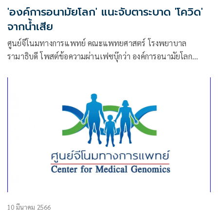
'องค์การอนามัยโลก' แนะจับตาระบาด 'โควิด'
จากน้ำเสีย
ศูนย์จีโนมทางการแพทย์ คณะแพทยศาสตร์ โรงพยาบาล
รามาธิบดี โพสต์ข้อความผ่านเฟซบุ๊กว่า องค์การอนามัยโลก
แนะนำให้ชาติสมาชิกเฝ้าระวังการระบาดโควิด-19 จากน้ำเสีย
10 มีนาคม 2566