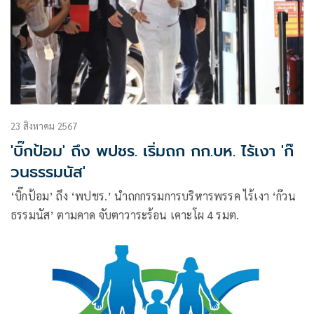
23 สิงหาคม 2567
'บิ๊กป้อม' ถึง พปชร. เริ่มถก กก.บห. ไร้เงา 'ก๊
วนธรรมนัส'
‘บิ๊กป้อม’ ถึง ‘พปชร.’ นำถกกรรมการบริหารพรรค ไร้เงา ‘ก๊วน
ธรรมนัส’ ตามคาด จับตาวาระร้อน เคาะโผ 4 รมต.