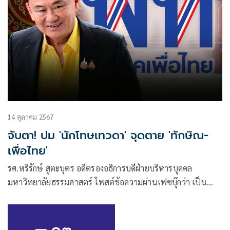
14 ตุลาคม 2567
จับตา! ปม 'นักโทษเทวดา' จุดตาย 'ทักษิณ-
เพื่อไทย'
รศ.หริรักษ์ สูตะบุตร อดีตรองอธิการบดีฝ่ายบริหารบุคคล
มหาวิทยาลัยธรรมศาสตร์ โพสต์ข้อความผ่านเฟซบุ๊กว่า เป็น
เพราะคุณไพบูลย์ นิติตะวัน โปรโมตเรื่องหมัดเด็ดที่อาจจะทำให้
พรรคเพื่อไทยล่มสลายดีเกินไป