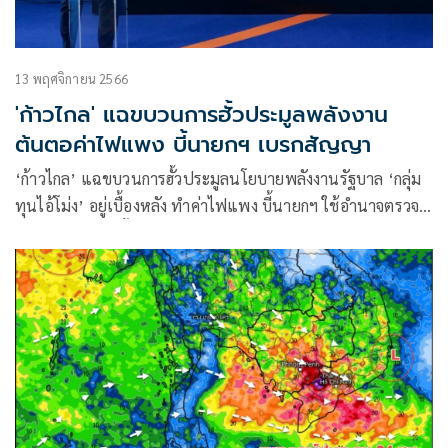
13 พฤศจิกายน 2566
'ก้าวไกล' แฉขบวนการฮั้วประมูลพลังงาน
ต้นตอค่าไฟแพง บี้นายกฯ เบรกสัญญา
‘ก้าวไกล’ แฉขบวนการฮั้วประมูลนโยบายพลังงานรัฐบาล ‘กลุ่ม
ทุนไอ้โม่ง’ อยู่เบื้องหลัง ทำค่าไฟแพง บี้นายกฯ ใช้อำนาจตรวจ
สอบทบทวน ยับยั้งเซ็นสัญญา