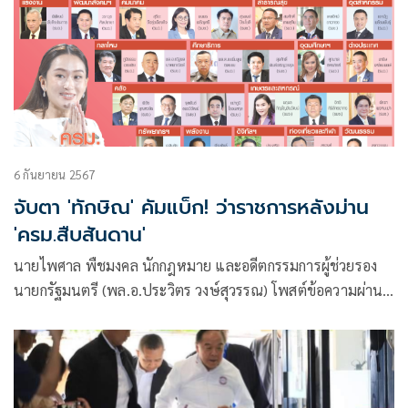
6 กันยายน 2567
จับตา 'ทักษิณ' คัมแบ็ก! ว่าราชการหลังม่าน
'ครม.สืบสันดาน'
นายไพศาล พืชมงคล นักกฎหมาย และอดีตกรรมการผู้ช่วยรอง
นายกรัฐมนตรี (พล.อ.ประวิตร วงษ์สุวรรณ) โพสต์ข้อความผ่าน
เฟซบุ๊กว่า กบเลือกนาย ครม.มือใหม่หัดขับ กับครม. ที่เป็น รปภ.
จะเอาอย่างไหน