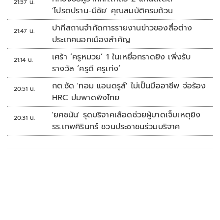
21:57 น.
'โปรดปราน-มีชัย' คุณสมบัติครบถ้วน
ปากีสถานจำกัดการรายงานข่าวของสื่อต่าง
21:47 น.
ประเทศนอกเมืองสำคัญ
เศร้า ‘ครูหมวย’ 1 ในเหยื่อกราดยิง เพิ่งรับ
21:14 น.
รางวัล ‘ครูดี ครูเก่ง’
กต.ซัด 'ทอม แอนดรูส์' ไม่เป็นมืออาชีพ จ่อร้อง
20:51 น.
HRC ปมพาดพิงไทย
'ยศชนัน' รุดบริจาคเลือดช่วยผู้บาดเจ็บเหตุยิง
20:31 น.
รร.เทพศิรินทร์ ชวนประชาชนร่วมบริจาค