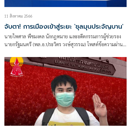
11 สิงหาคม 2566
จับตา! การเมืองเข้าสู่ระยะ 'ชุลมุนประจัญบาน'
นายไพศาล พืชมงคล นักกฎหมาย และอดีตกรรมการผู้ช่วยรอง
นายกรัฐมนตรี (พล.อ.ประวิตร วงษ์สุวรรณ) โพสต์ข้อความผ่าน
เฟซบุ๊กว่า หลอกแดกแหกตาต้มตุ๋น ชุลมุนประจัญบาน