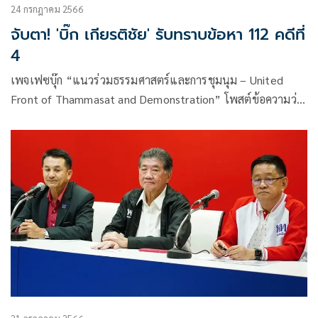
24 กรกฎาคม 2566
จับตา! 'บิ๊ก เกียรติชัย' รับทราบข้อหา 112 คดีที่
4
เพจเฟซบุ๊ก “แนวร่วมธรรมศาสตร์และการชุมนุม – United
Front of Thammasat and Demonstration” โพสต์ข้อความว่า
จับตา บิ๊ก-เกียรติชัย