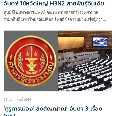
จับตา! ไข้หวัดใหญ่ H3N2 สายพันธุ์อินเดีย
ศูนย์จีโนมทางการแพทย์ คณะแพทยศาสตร์โรงพยาบาล
รามาธิบดี มหาวิทยาลัยมหิดล โพสต์ข้อความผ่านเฟซบุ๊กว่า
ทำไมเมื่อจำนวนผู้ป่วยโควิด-19 ในอินเดียลดลง จำนวนผู้ป่วย
ไวรัสไข้หวัดใหญ่ “H3N2”
17 กุมภาพันธ์ 2566
'กูรูการเมือง' ส่งสัญญาณ! จับตา 3 เรื่อง