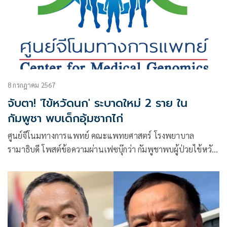
8 กรกฎาคม 2567
จับตา! 'ไข้หวัดนก' ระบาดใหม่ 2 ราย ใน
กัมพูชา พบเด็กอุ้มซากไก่
ศูนย์จีโนมทางการแพทย์ คณะแพทยศาสตร์ โรงพยาบาล
รามาธิบดี โพสต์ข้อความผ่านเฟซบุ๊กว่า กัมพูชาพบผู้ป่วยไข้หวัด
นก H5N1 รายใหม่ 2 ราย ในจังหวัดตาแก้ว