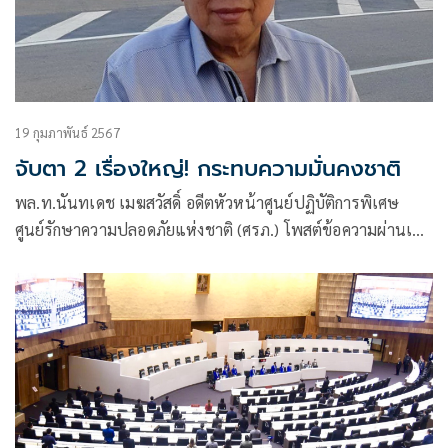
19 กุมภาพันธ์ 2567
จับตา 2 เรื่องใหญ่! กระทบความมั่นคงชาติ
พล.ท.นันทเดช เมฆสวัสดิ์ อดีตหัวหน้าศูนย์ปฏิบัติการพิเศษ
ศูนย์รักษาความปลอดภัยแห่งชาติ (ศรภ.) โพสต์ข้อความผ่านเฟ
ซบุ๊กว่า มีเรื่องน่าสนใจที่ส่งผลกระทบต่อความมั่นคงของชาติใน
ห้วงเวลานี้