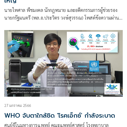
ใหญ่
นายไพศาล พืชมงคล นักกฎหมาย และอดีตกรรมการผู้ช่วยรอง
นายกรัฐมนตรี (พล.อ.ประวิตร วงษ์สุวรรณ) โพสต์ข้อความผ่าน
เฟซบุ๊กว่า ก้าวต่อไปให้จับตา
27 มกราคม 2566
WHO จับตาใกล้ชิด 'โรคเอ็กซ์' กำลังระบาด
ศูนย์จีโนมทางการแพทย์ คณะแพทย์ศาสตร์ โรงพยาบาล