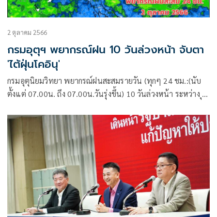
2 ตุลาคม 2566
กรมอุตุฯ พยากรณ์ฝน 10 วันล่วงหน้า จับตา
'ไต้ฝุ่นโคอินุ'
กรมอุตุนิยมวิทยา พยากรณ์ฝนสะสมรายวัน (ทุกๆ 24 ชม.:(นับ
ตั้งแต่ 07.00น. ถึง 07.00น.วันรุ่งขึ้น) 10 วันล่วงหน้า ระหว่าง ุ2
– 11 ต.ค.66 อัปเดต 2023100112 จากศูนย์พยากรณ์อากาศ
ระยะกลางยุโรป (ECMWF) :