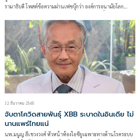
รามาธิบดี โพสต์ข้อความผ่านเฟซบุ๊กว่า องค์การอนามัยโลก
(WHO) กำลังเฝ้าติดตามการระบาดของ “โรคติดเชื้อทางเดิน
หายใจเฉียบพลันรุนแรง
12 ธันวาคม 2565
จับตาโควิดสายพันธุ์ XBB ระบาดในอินเดีย ไม่
นานแพร่ไทยแน่
นพ.มนูญ ลีเชวงวงศ์ หัวหน้าห้องไอซียูเฉพาะทางด้านโรคระบบ