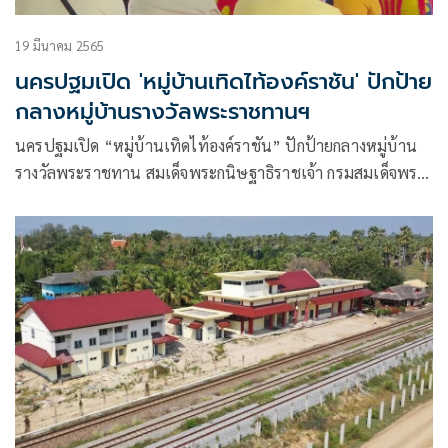
19 มีนาคม 2565
นครปฐมเปิด 'หมู่บ้านเทิดไท้องค์ราชัน' ปักป้าย
กลางหมู่บ้านรางวัลพระราชทานฯ
นครปฐมเปิด “หมู่บ้านเทิดไท้องค์ราชัน” ปักป้ายกลางหมู่บ้าน
รางวัลพระราชทาน สมเด็จพระกนิษฐาธิราชเจ้า กรมสมเด็จพระ
เทพรัตนราชสุดาฯ สยามบรมราชกุมารี หมู่บ้านเศรษฐกิจพอ
เพียง อยู่เย็นเป็นสุข ตามรอยเสด็จน้อมรำลึกในพระ
มหากรุณาธิคุณ