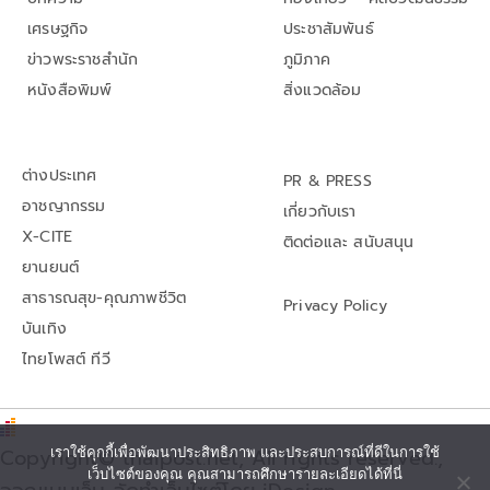
เศรษฐกิจ
ประชาสัมพันธ์
ข่าวพระราชสำนัก
ภูมิภาค
หนังสือพิมพ์
สิ่งแวดล้อม
ต่างประเทศ
PR & PRESS
อาชญากรรม
เกี่ยวกับเรา
X-CITE
ติดต่อและ สนับสนุน
ยานยนต์
สาธารณสุข-คุณภาพชีวิต
Privacy Policy
บันเทิง
ไทยโพสต์ ทีวี
เราใช้คุกกี้เพื่อพัฒนาประสิทธิภาพ และประสบการณ์ที่ดีในการใช้
Copyright© thaipost.net, All rights reserved.,
เว็บไซต์ของคุณ คุณสามารถศึกษารายละเอียดได้ที่นี่