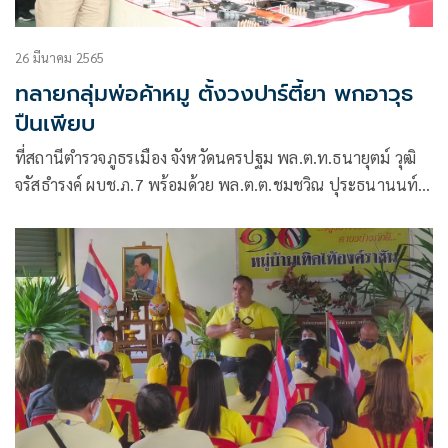
26 มีนาคม 2565
ทลายกลุ่มพ่อค้าหมู ตั้งวงปาร์ตี้ยา พกอาวุธ
ปืนเพียบ
ที่สถานีตำรวจภูธรเมือง จังหวัดนครปฐม พล.ต.ท.ธนายุตม์ วุฒิ
จรัสธำรงค์ ผบช.ภ.7 พร้อมด้วย พล.ต.ต.ชมชวิณ ปุระธนานนท์ผ
บก.ภ.จว.นครปฐม