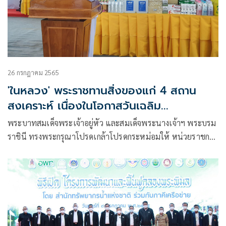
26 กรกฎาคม 2565
'ในหลวง' พระราชทานสิ่งของแก่ 4 สถาน
สงเคราะห์ เนื่องในโอกาสวันเฉลิม
พระชนมพรรษา
พระบาทสมเด็จพระเจ้าอยู่หัว และสมเด็จพระนางเจ้าฯ พระบรม
ราชินี ทรงพระกรุณาโปรดเกล้าโปรดกระหม่อมให้ หน่วยราชการ
ในพระองค์ เชิญสิ่งของ เครื่องอุปโภคบริโภค อุปกรณ์และ
เวชภัณฑ์ทางการแพทย์พระราชทาน ไปมอบแก่สถานสงเคราะห์
ต่างๆ ในจังหวัดนครปฐม