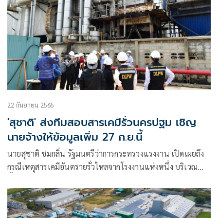
โพลีเอสเตอร์ อินดัสตรีส์ จำกัด (มหาชน)
22 กันยายน 2565
'สุชาติ' ส่งทีมสอบสารเคมีรั่วนครปฐม เชิญ
นายจ้างให้ข้อมูลเพิ่ม 27 ก.ย.นี้
นายสุชาติ ชมกลิ่น รัฐมนตรีว่าการกระทรวงแรงงาน เปิดเผยถึง
กรณีเหตุสารเคมีอันตรายรั่วไหลจากโรงงานแห่งหนึ่ง บริเวณ
พื้นที่ ต.ขุนแก้ว อ.นครชัยศรี จ.นครปฐม ส่งกลิ่นกระจายเป็นวง
กว้างในพื้นที่และเขตรอยต่อกรุงเทพมหานคร เป็นเหตุให้
ประชาชนที่อยู่พื้นที่ใกล้เคียงได้รับความเดือดร้อนนั้น