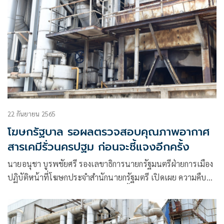
22 กันยายน 2565
โฆษกรัฐบาล รอผลตรวจสอบคุณภาพอากาศ
สารเคมีรั่วนครปฐม ก่อนจะชี้แจงอีกครั้ง
นายอนุชา บูรพชัยศรี รองเลขาธิการนายกรัฐมนตรีฝ่ายการเมือง
ปฏิบัติหน้าที่โฆษกประจำสำนักนายกรัฐมตรี เปิดเผย ความคืบ
หน้ากรณีเหตุสารเคมีรั่วไหล บริเวณพื้นที่ ต.ขุนแก้ว อ.นครชัยศรี
จ.นครปฐม ส่งผลให้มีกลิ่นกระจายเป็นวงกว้างในพื้นที่และเขต
รอยต่อกรุงเทพมหานคร จุดเกิดเหตุคือ บริษัท อินโดรามา