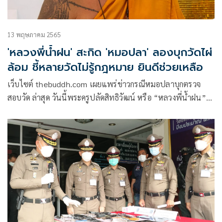
13 พฤษภาคม 2565
'หลวงพี่น้ำฝน' สะกิด 'หมอปลา' ลองบุกวัดไผ่
ล้อม ชี้หลายวัดไม่รู้กฎหมาย ยินดีช่วยเหลือ
เว็บไซต์ thebuddh.com เผยแพร่ข่าวกรณีหมอปลาบุกตรวจ
สอบวัด ล่าสุด วันนี้พระครูปลัดสิทธิวัฒน์ หรือ “หลวงพี่น้ำฝน”
เจ้าอาวาสวัดไผ่ล้อม จ.นครปฐม ออกมาแสดงความเห็นเรื่องราว
วงการสงฆ์ในช่วงหลายวันที่ผ่านมา หลัง “หมอปลา” นำทีมงาน
ไลฟ์สดและสื่อหลายแขนง