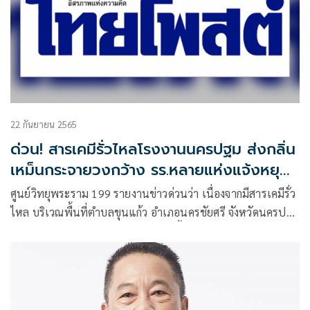
22 กันยายน 2565
ด่วน! สารเคมีรั่วไหลโรงงานนครปฐม ส่งกลิ่น
เหม็นกระจายวงกว้าง รร.หลายแห่งแจ้งหยุด
เรียน
ศูนย์วิทยุพระราม 199 รายงานข่าวด่วนว่า เนื่องจากมีสารเคมีรั่ว
ไหล บริเวณพื้นที่ตำบลขุนแก้ว อำเภอนครชัยศรี จังหวัดนครปฐม
ส่งผลให้มีกลิ่นกระจายเป็นวงกว้างในพื้นที่ และเขตรอยต่อ
กรุงเทพมหานคร เจ้าหน้าที่สถานีดับเพลิงและกู้ภัยทวีวัฒนา
กำลังไปตรวจสอบหาข้อมูล เพื่อแจ้งให้ทราบอีกครั้ง