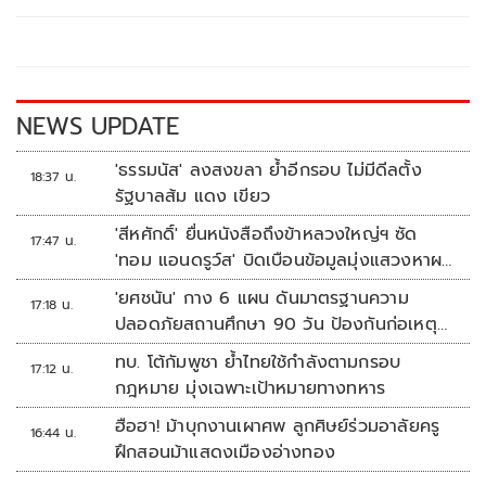
b
er
y
e
o
Li
o
n
k
k
NEWS UPDATE
'ธรรมนัส' ลงสงขลา ย้ำอีกรอบ ไม่มีดีลตั้ง
18:37 น.
รัฐบาลส้ม แดง เขียว
'สีหศักดิ์' ยื่นหนังสือถึงข้าหลวงใหญ่ฯ ซัด
17:47 น.
'ทอม แอนดรูว์ส' บิดเบือนข้อมูลมุ่งแสวงหาผล
ประโยชน์ทางการเมือง
'ยศชนัน' กาง 6 แผน ดันมาตรฐานความ
17:18 น.
ปลอดภัยสถานศึกษา 90 วัน ป้องกันก่อเหตุ
รุนแรง
ทบ. โต้กัมพูชา ย้ำไทยใช้กำลังตามกรอบ
17:12 น.
กฎหมาย มุ่งเฉพาะเป้าหมายทางทหาร
ฮือฮา! ม้าบุกงานเผาศพ ลูกศิษย์ร่วมอาลัยครู
16:44 น.
ฝึกสอนม้าแสดงเมืองอ่างทอง