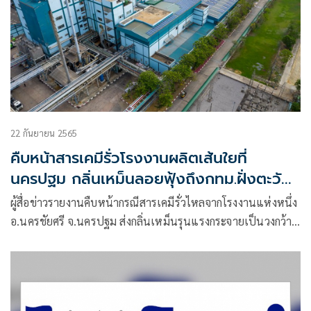
22 กันยายน 2565
คืบหน้าสารเคมีรั่วโรงงานผลิตเส้นใยที่
นครปฐม กลิ่นเหม็นลอยฟุ้งถึงกทม.ฝั่งตะวัน
ตก
ผู้สื่อข่าวรายงานคืบหน้ากรณีสารเคมีรั่วไหลจากโรงงานแห่งหนึ่ง
อ.นครชัยศรี จ.นครปฐม ส่งกลิ่นเหม็นรุนแรงกระจายเป็นวงกว้าง
ล่าสุด กรมควบคุมมลพิษ เปิดเผยว่า จากการได้รับแจ้งจาก
ประชาชนในพื้นที่ ต.ขุนแก้ว อ.นครชัยศรี จ.นครปฐม ได้รับกลิ่น
เหม็นคล้ายสารเคมี