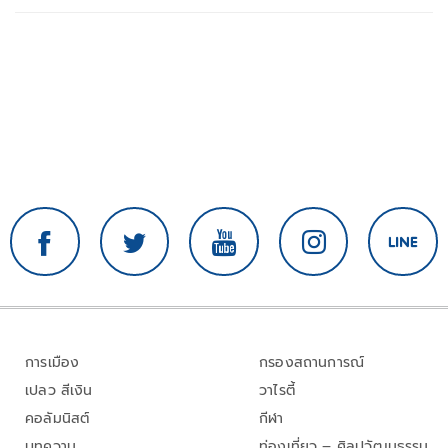
การเมือง
กรองสถานการณ์
เปลว สีเงิน
วาไรตี้
คอลัมนิสต์
กีฬา
บทความ
ท่องเที่ยว – ศิลปวัฒนธรรม