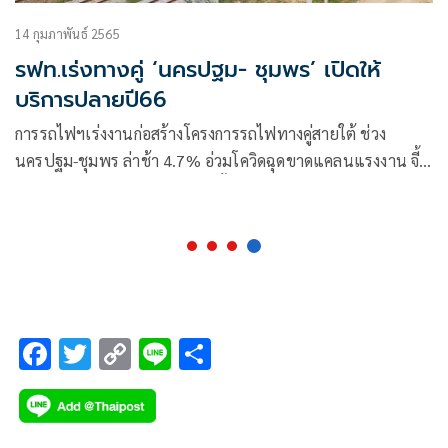
14 กุมภาพันธ์ 2565
รฟท.เร่งทางคู่ ‘นครปฐม- ชุมพร’ เปิดให้
บริการปลายปี66
การรถไฟฯเร่งงานก่อสร้างโครงการรถไฟทางคู่สายใต้ ช่วง
นครปฐม-ชุมพร ล่าช้า 4.7% อ่วมโควิดฉุดขาดแคลนแรงงาน จี้
งานโยธาต้องเสร็จภายในปี 65 ตั้งเป้าทดสอบระบบพร้อมเปิดให้
บริการปลายปี 66
F
T
C
Li
S
ac
wi
o
n
h
e
tt
p
e
ar