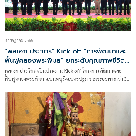
8 กรกฎาคม 2565
“พลเอก ประวิตร” Kick off “การพัฒนาและ
ฟื้นฟูคลองพระพิมล” ยกระดับคุณภาพชีวิต
สิ่งแวดล้อม และท่องเที่ยว เพื่อประชาชนใน
พลเอก ประวิตร เป็นประธาน Kick off โครงการพัฒนาและ
พื้นที่ จ.นนทบุรี-จ.นครปฐม
ฟื้นฟูคลองพระพิมล จ.นนทบุรี-จ.นครปฐม รวมระยะทางกว่า 30
กม. มอบ สทนช.