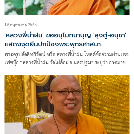
19 พฤษภาคม 2565
'หลวงพี่น้ำฝน' ขออนุโมทนาบุญ 'ลุงตู่-อนุชา'
แสดงจุดยืนปกป้องพระพุทธศาสนา
พระครูปลัดสิทธิวัฒน์ หรือ หลวงพี่น้ำฝน โพสต์ข้อความผ่านเพจ
เฟซบุ๊ก “หลวงพี่น้ำฝน วัดไผ่ล้อม จ.นครปฐม” ระบุว่า อาตมาขอ
อนุโมทนาบุญ กับท่านนายกรัฐมนตรี ท่านรมต.ประจำสำนัก
นายกรัฐมนตรี
ท่านผู้อำนวยการสำนักงานพระพุทธศาสนาแห่งชาติ