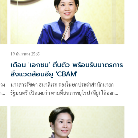
19 ธันวาคม 2565
น
เตือน 'เอกชน' ตื่นตัว พร้อมรับมาตรการ
สิ่งแวดล้อมอียู 'CBAM'
่วง
นางสาวรัชดา ธนาดิเรก รองโฆษกประจำสำนักนายก
ก
รัฐมนตรี เปิดเผยว่า ตามที่สหภาพยุโรป (อียู) ได้ออก
มาตรการปรับคาร์บอนข้ามพรมแดน (Carbon Border
Adjustment Mechanism หรือ CBAM)