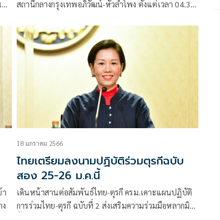
น
สถานีกลางกรุงเทพอภิวัฒน์-หัวลำโพง ตั้งแต่เวลา 04.30-
23.00 น.
18 มกราคม 2566
ไทยเตรียมลงนามปฏิบัติร่วมตุรกีฉบับ
สอง 25-26 ม.ค.นี้
้า
เดินหน้าสานต่อสัมพันธ์ไทย-ตุรกี ครม.เคาะแผนปฏิบัติ
าง
การร่วมไทย-ตุรกี ฉบับที่ 2 ส่งเสริมความร่วมมือหลากมิติ
ตั้งแต่เศรษฐกิจถึงความมั่นคง