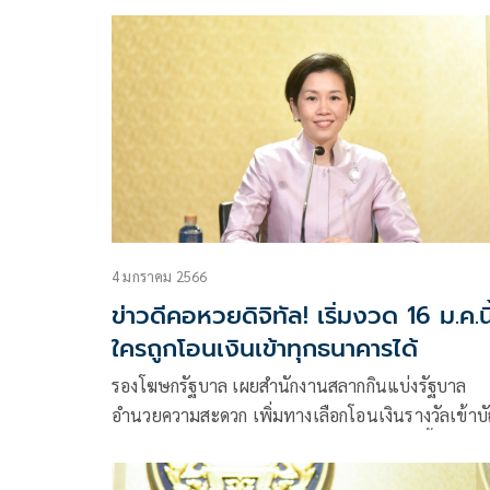
4 มกราคม 2566
ข่าวดีคอหวยดิจิทัล! เริ่มงวด 16 ม.ค.นี
ใครถูกโอนเงินเข้าทุกธนาคารได้
รองโฆษกรัฐบาล เผยสำนักงานสลากกินแบ่งรัฐบาล
อำนวยความสะดวก เพิ่มทางเลือกโอนเงินรางวัลเข้าบั
ได้ทุกธนาคาร ภายใน 2 ชั่วโมง เริ่ม 17 ม.ค.นี้