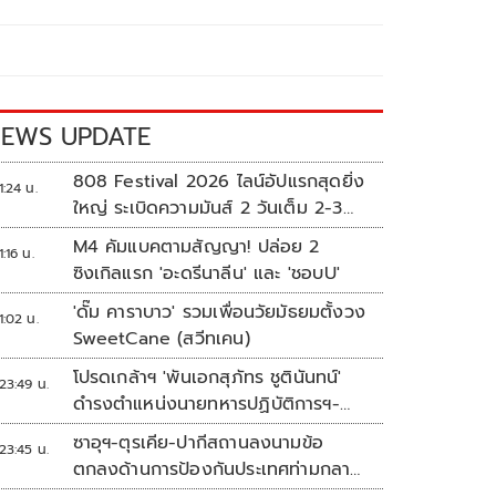
EWS UPDATE
808 Festival 2026 ไลน์อัปแรกสุดยิ่ง
1:24 น.
ใหญ่ ระเบิดความมันส์ 2 วันเต็ม 2-3
ต.ค.นี้
M4 คัมแบคตามสัญญา! ปล่อย 2
1:16 น.
ซิงเกิลแรก 'อะดรีนาลีน' และ 'ชอบU'
'ดั๊ม คาราบาว' รวมเพื่อนวัยมัธยมตั้งวง
1:02 น.
SweetCane (สวีทเคน)
โปรดเกล้าฯ 'พันเอกสุภัทร ชูตินันทน์'
23:49 น.
ดำรงตำแหน่งนายทหารปฏิบัติการฯ-
พระราชทานยศ 'พลตรี'
ซาอุฯ-ตุรเคีย-ปากีสถานลงนามข้อ
23:45 น.
ตกลงด้านการป้องกันประเทศท่ามกลาง