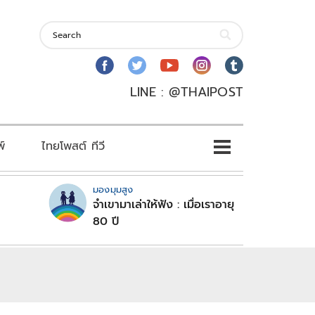
LINE : @THAIPOST
พ์
ไทยโพสต์ ทีวี
มองมุมสูง
จำเขามาเล่าให้ฟัง : เมื่อเราอายุ
80 ปี