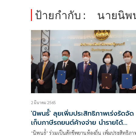
ป้ายกำกับ :
นายนิพ
2 มีนาคม 2565
'นิพนธ์์' ลุยเพิ่มประสิทธิภาพเร่งรัดจัด
เก็บภาษีรถยนต์ค้างจ่าย นำรายได้
กระจายท้องถิ่น
‘นิพนธ์์’ ร่วมเป็นสักขีพยานท้องถิ่น เพิ่มประสิทธิภา