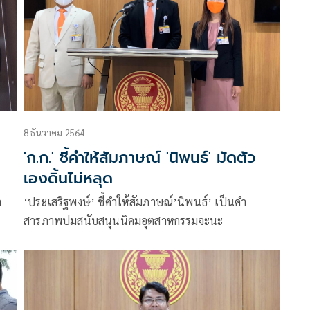
8 ธันวาคม 2564
'ก.ก.' ชี้คำให้สัมภาษณ์ 'นิพนธ์' มัดตัว
เองดิ้นไม่หลุด
า
‘ประเสริฐพงษ์’ ชี้คำให้สัมภาษณ์’นิพนธ์’ เป็นคำ
สารภาพปมสนับสนุนนิคมอุตสาหกรรมจะนะ