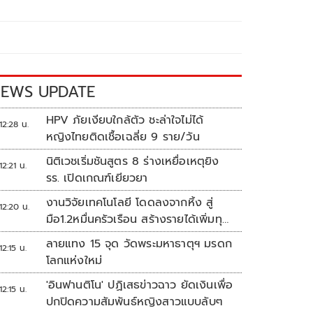
EWS UPDATE
HPV ภัยเงียบใกล้ตัว ชะล่าใจไม่ได้
12:28 น.
หญิงไทยติดเชื้อเฉลี่ย 9 ราย/วัน
นิติเวชเริ่มชันสูตร 8 ร่างเหยื่อเหตุยิง
12:21 น.
รร. เปิดเกณฑ์เยียวยา
งานวิจัยเทคโนโลยี โดดลงจากหิ้ง สู่
12:20 น.
มือ1.2หมื่นครัวเรือน สร้างรายได้เพิ่มทุก
เดือน
ลายแทง 15 จุด วัดพระมหาธาตุฯ มรดก
12:15 น.
โลกแห่งใหม่
'อินฟานติโน' ปฏิเสธข่าวฉาว ยัดเงินเพื่อ
12:15 น.
ปกปิดความสัมพันธ์หญิงสาวแบบลับๆ