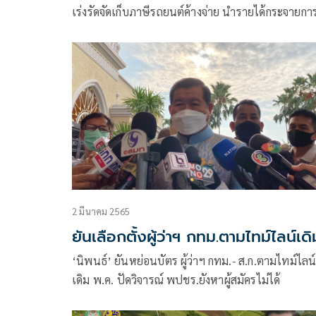
เร่งรัดจัดเก็บภาษีรถยนต์ค้างจ่าย นำรายได้กระจายกา
พัฒนาท้องถิ่นไปสู่การพัฒนาประเทศ
2 มีนาคม 2565
ยันเลือกตั้งผู้ว่าฯ กทม.ตามไทม์ไลน์เดิ
‘นิพนธ์’ ยันหย่อนบัตร ผู้ว่าฯ กทม.- ส.ก.ตามไทม์ไลน
เดิม​ พ.ค. ปัดวิจารณ์ พปชร.ยังหาผู้สมัครไม่ได้