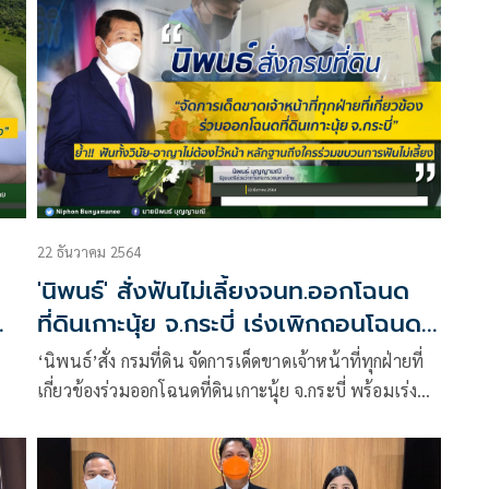
22 ธันวาคม 2564
'นิพนธ์' สั่งฟันไม่เลี้ยงจนท.ออกโฉนด
ที่ดินเกาะนุ้ย จ.กระบี่ เร่งเพิกถอนโฉนดที่
ออกโดยมิชอบ
‘นิพนธ์’สั่ง กรมที่ดิน จัดการเด็ดขาดเจ้าหน้าที่ทุกฝ่ายที่
เกี่ยวข้องร่วมออกโฉนดที่ดินเกาะนุ้ย จ.กระบี่ พร้อมเร่ง
เพิกถอนโฉนดที่ดินที่ออกโดยมิชอบ ลั่นหลักฐานถึงใคร
เป็น
ร่วมขบวนการฟันไม่เลี้ยง