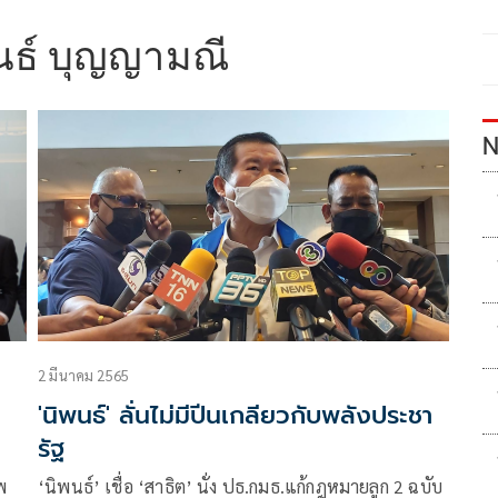
นธ์ บุญญามณี
N
2 มีนาคม 2565
'นิพนธ์' ลั่นไม่มีปีนเกลียวกับพลังประชา
รัฐ
พ
‘นิพนธ์’ เชื่อ ‘สาธิต’ นั่ง ปธ.กมธ.แก้กฎหมายลูก 2 ฉบับ