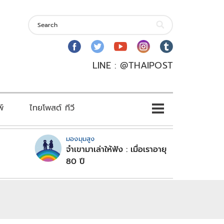
LINE : @THAIPOST
พ์
ไทยโพสต์ ทีวี
มองมุมสูง
จำเขามาเล่าให้ฟัง : เมื่อเราอายุ
80 ปี