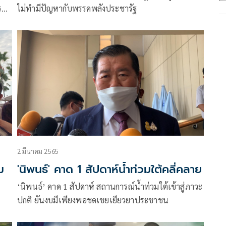
ร
ไม่ทำมีปัญหากับพรรคพลังประชารัฐ
2 มีนาคม 2565
ม
'นิพนธ์' คาด 1 สัปดาห์น้ำท่วมใต้คลี่คลาย
์
‘นิพนธ์’ คาด 1 สัปดาห์ สถานการณ์น้ำท่วมใต้เข้าสู่ภาวะ
ปกติ ยันงบมีเพียงพอชดเชยเยียวยาประชาชน