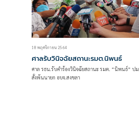
18 พฤศจิกายน 2564
ศาลรับวินิจฉัยสถานะรมต.นิพนธ์
ศาล รธน.รับคำร้องวินิจฉัยสถานะ รมต. “นิพนธ์” ป
สั่งพ้นนายก อบจ.สงขลา