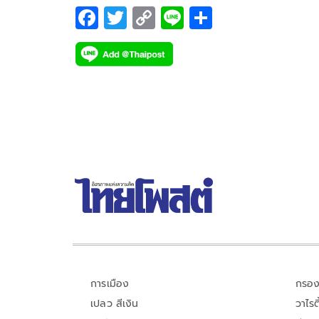
F
T
C
Li
S
ac
wi
o
n
h
e
tt
p
e
ar
b
er
y
e
o
Li
o
n
k
k
การเมือง
กรอง
เปลว สีเงิน
วาไรตี